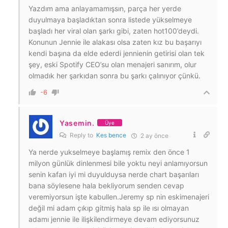
Yazdım ama anlayamamışsın, parça her yerde
duyulmaya başladıktan sonra listede yükselmeye
başladı her viral olan şarkı gibi, zaten hot100’deydi.
Konunun Jennie ile alakası olsa zaten kız bu başarıyı
kendi başına da elde ederdi jennienin getirisi olan tek
şey, eski Spotify CEO’su olan menajeri sanırım, olur
olmadık her şarkıdan sonra bu şarkı çalınıyor çünkü.
-6
Yasemin.
Üye
Reply to
Kes bence
2 ay önce
Ya nerde yukselmeye başlamış remix den önce 1
milyon günlük dinlenmesi bile yoktu neyi anlamıyorsun
senin kafan iyi mi duyulduysa nerde chart başarıları
bana söylesene hala bekliyorum senden cevap
veremiyorsun işte kabullen.Jeremy sp nin eskimenajeri
değil mi adam çıkıp gitmiş hala sp ile ısı olmayan
adamı jennie ile ilişkilendirmeye devam ediyorsunuz