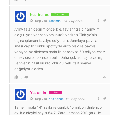
Kes bence
Ziyaretçi
Reply to
Yasemin.
2 ay önce
Army falan değilim öncelikle, favlarınıza bir army mi
eleştiri yapıyor sanıyorsunuz? Netizen Türkiye’nin
dışına çıkmanı tavsiye ediyorum. Jennieye payola
iması yapılır çünkü spotifyda auto play ile payola
yapıyor, az dinlenen şarkı ile nerdeyse 60 milyon eşsiz
dinleyicisi olmasından belli. Daha çok konuşmayalım,
Jennienin nasıl bir idol olduğu belli, tartışmaya
değmiyor cidden.
3
Yasemin.
Üye
Reply to
Kes bence
2 ay önce
Tame Impala 141 şarkı ile günlük 15 milyon dinleniyor
aylık dinleyici sayısı 64,7 ,Zara Larsson 209 şarkı ile