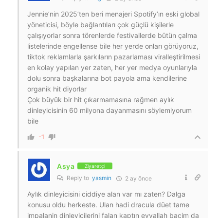
Jennie’nin 2025’ten beri menajeri Spotify’ın eski global
yöneticisi, böyle bağlantıları çok güçlü kişilerle
çalışıyorlar sonra törenlerde festivallerde bütün çalma
listelerinde engellense bile her yerde onları görüyoruz,
tiktok reklamlarla şarkıların pazarlaması viralleştirilmesi
en kolay yapılan yer zaten, her yer medya oyunlarıyla
dolu sonra başkalarına bot payola ama kendilerine
organik hit diyorlar
Çok büyük bir hit çıkarmamasına rağmen aylık
dinleyicisinin 60 milyona dayanmasını söylemiyorum
bile
-1
Asya
Ziyaretçi
Reply to
yasmin
2 ay önce
Aylık dinleyicisini ciddiye alan var mı zaten? Dalga
konusu oldu herkeste. Ulan hadi dracula düet tame
impalanin dinleyicilerini falan kaptın eyvallah bacim da