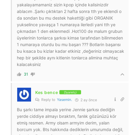
yakalayamamaniz sizin kpop içinde kalisinizdir
ablacım .Şarkı çıktıktan 2 hafta sonra tth ye eklendi o
da sondan bu mu destek hakettiği gibi ORGANIK
yukselince yavaşça 1 numaraya ilerledi yani tth ye
çıkmadan 1 den eklenmedi .Hot100 de malum grubun
üyelerinin tonlarca şarkısı kimse tarafından bilinmeden
1 numaraya oturdu bu mu başarı ??? Botlarin başarısı
bu kısaca bu kizlar kadar etkiniz ,değeriniz olmayacak
hep bir şekilde aynı kitlenin tonlarca alimina muhtaç
kalacaksiniz
31
Kes bence
Ziyaretçi
Reply to
Yasemin.
2 ay önce
Bu şarkı tame impala yerine Jennie şarkısı dediğin
yerde ciddiye almayı bıraktım, fanlık gözünüzü kör
etmiş resmen. Army olsam armyim derim, yalan
borcum yok. Bts hakkında dediklerin umurumda değil,