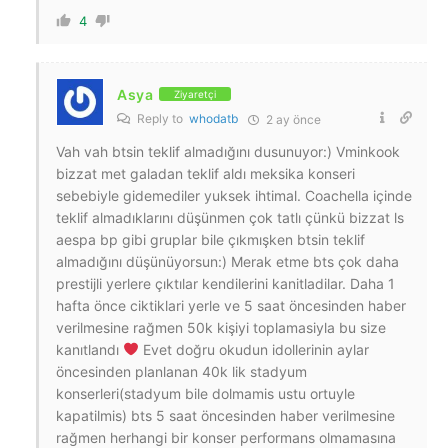
4
Asya
Ziyaretçi
Reply to
whodatb
2 ay önce
Vah vah btsin teklif almadığını dusunuyor:) Vminkook
bizzat met galadan teklif aldı meksika konseri
sebebiyle gidemediler yuksek ihtimal. Coachella içinde
teklif almadıklarını düşünmen çok tatlı çünkü bizzat ls
aespa bp gibi gruplar bile çıkmışken btsin teklif
almadığını düşünüyorsun:) Merak etme bts çok daha
prestijli yerlere çıktılar kendilerini kanitladilar. Daha 1
hafta önce ciktiklari yerle ve 5 saat öncesinden haber
verilmesine rağmen 50k kişiyi toplamasiyla bu size
kanıtlandı
Evet doğru okudun idollerinin aylar
öncesinden planlanan 40k lik stadyum
konserleri(stadyum bile dolmamis ustu ortuyle
kapatilmis) bts 5 saat öncesinden haber verilmesine
rağmen herhangi bir konser performans olmamasına