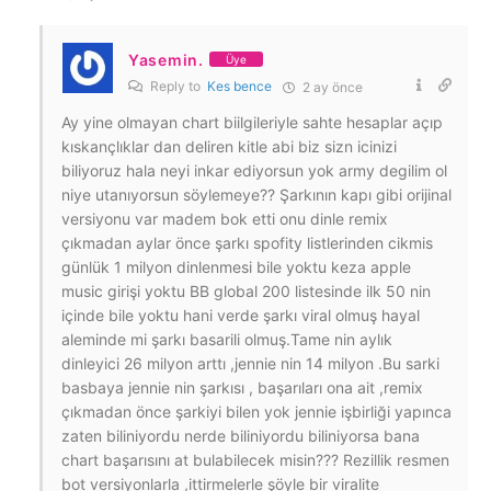
Yasemin.
Üye
Reply to
Kes bence
2 ay önce
Ay yine olmayan chart biilgileriyle sahte hesaplar açıp
kıskançlıklar dan deliren kitle abi biz sizn icinizi
biliyoruz hala neyi inkar ediyorsun yok army degilim ol
niye utanıyorsun söylemeye?? Şarkının kapı gibi orijinal
versiyonu var madem bok etti onu dinle remix
çıkmadan aylar önce şarkı spofity listlerinden cikmis
günlük 1 milyon dinlenmesi bile yoktu keza apple
music girişi yoktu BB global 200 listesinde ilk 50 nin
içinde bile yoktu hani verde şarkı viral olmuş hayal
aleminde mi şarkı basarili olmuş.Tame nin aylık
dinleyici 26 milyon arttı ,jennie nin 14 milyon .Bu sarki
basbaya jennie nin şarkısı , başarıları ona ait ,remix
çıkmadan önce şarkiyi bilen yok jennie işbirliği yapınca
zaten biliniyordu nerde biliniyordu biliniyorsa bana
chart başarısını at bulabilecek misin??? Rezillik resmen
bot versiyonlarla ,ittirmelerle şöyle bir viralite