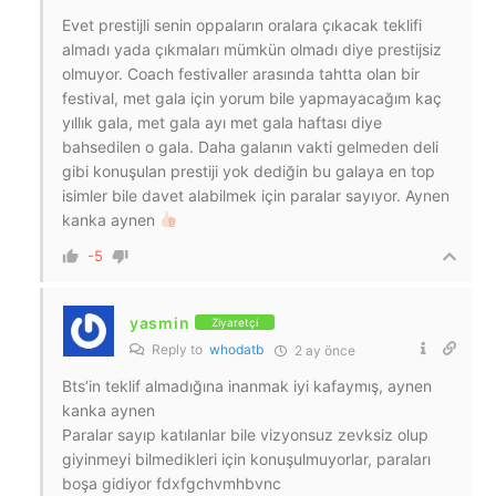
Evet prestijli senin oppaların oralara çıkacak teklifi
almadı yada çıkmaları mümkün olmadı diye prestijsiz
olmuyor. Coach festivaller arasında tahtta olan bir
festival, met gala için yorum bile yapmayacağım kaç
yıllık gala, met gala ayı met gala haftası diye
bahsedilen o gala. Daha galanın vakti gelmeden deli
gibi konuşulan prestiji yok dediğin bu galaya en top
isimler bile davet alabilmek için paralar sayıyor. Aynen
kanka aynen
-5
yasmin
Ziyaretçi
Reply to
whodatb
2 ay önce
Bts’in teklif almadığına inanmak iyi kafaymış, aynen
kanka aynen
Paralar sayıp katılanlar bile vizyonsuz zevksiz olup
giyinmeyi bilmedikleri için konuşulmuyorlar, paraları
boşa gidiyor fdxfgchvmhbvnc