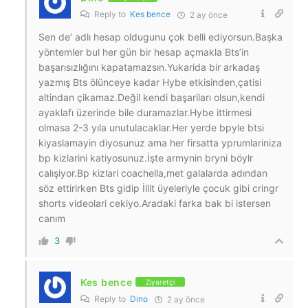
Reply to
Kes bence
2 ay önce
Sen de’ adlı hesap oldugunu çok belli ediyorsun.Başka
yöntemler bul her gün bir hesap açmakla Bts’in
başarısızlığını kapatamazsın.Yukarida bir arkadaş
yazmış Bts ölünceye kadar Hybe etkisinden,çatisi
altindan çikamaz.Değil kendi başariları olsun,kendi
ayaklafı üzerinde bile duramazlar.Hybe ittirmesi
olmasa 2-3 yıla unutulacaklar.Her yerde bpyle btsi
kiyaslamayin diyosunuz ama her firsatta yprumlariniza
bp kizlarini katiyosunuz.İşte armynin bryni böylr
calışiyor.Bp kizlari coachella,met galalarda adından
söz ettirirken Bts gidip İllit üyeleriyle çocuk gibi cringr
shorts videolari cekiyo.Aradaki farka bak bi istersen
canım
3
Kes bence
Ziyaretçi
Reply to
Dino
2 ay önce