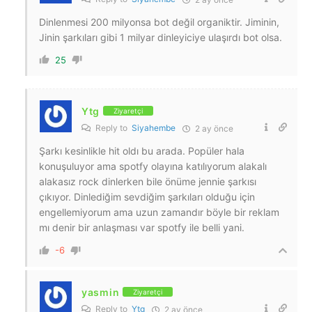
Dinlenmesi 200 milyonsa bot değil organiktir. Jiminin,
Jinin şarkıları gibi 1 milyar dinleyiciye ulaşırdı bot olsa.
25
Ytg
Ziyaretçi
Reply to
Siyahembe
2 ay önce
Şarkı kesinlikle hit oldı bu arada. Popüler hala
konuşuluyor ama spotfy olayına katılıyorum alakalı
alakasız rock dinlerken bile önüme jennie şarkısı
çıkıyor. Dinlediğim sevdiğim şarkıları olduğu için
engellemiyorum ama uzun zamandır böyle bir reklam
mı denir bir anlaşması var spotfy ile belli yani.
-6
yasmin
Ziyaretçi
Reply to
Ytg
2 ay önce