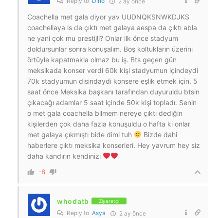
Reply to
Dino
2 ay önce
Coachella met gala diyor yav UUDNQKSNWKDJKS
coachellaya ls de çıktı met galaya aespa da çıktı abla
ne yani çok mu prestijli? Onlar ilk önce stadyum
doldursunlar sonra konuşalım. Boş koltukların üzerini
örtüyle kapatmakla olmaz bu iş. Bts geçen gün
meksikada konser verdi 60k kişi stadyumun içindeydi
70k stadyumun disindaydi konsere eşlik etmek için. 5
saat önce Meksika başkanı tarafından duyuruldu btsin
çıkacağı adamlar 5 saat içinde 50k kişi topladı. Senin
o met gala coachella bilmem nereye çıktı dediğin
kişilerden çok daha fazla konuşuldu o hafta ki onlar
met galaya çıkmıştı bide dimi tuh
Bizde dahi
haberlere çıktı meksika konserleri. Hey yavrum hey siz
daha kandırın kendinizi
-8
whodatb
Ziyaretçi
Reply to
Asya
2 ay önce