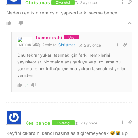
Christmas
2 ay önce
Ziyaretçi
Neden remixin remixsini yapıyorlar ki saçma bence
1
hammurabi
Üye
Reply to
Christmas
2 ay önce
Onu tekrar yukarı taşımak için farklı remixlerini
yayınlıyorlar. Normalde ana şarkıya yapılırdı ama bu
şarkıda remix tuttuğu için onu yukarı taşımak istiyorlar
yeniden
21
Kes bence
2 ay önce
Ziyaretçi
Keyfini çıkarsın, kendi başına asla giremeyecek
Bp