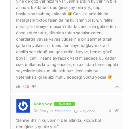
yine de göz var nizam var Jennie Bts’in kulvarının bile
altında, kızda bot dediğiniz şey bile yok, hep
başkasına muhtaç kalacak
Cahilsin anladık da
Instagram tiktok falan da mı kullanmıyorsun, viralite
nasıl işler bilmiyor musun?? Şarkı Jennie ile gelmeden
önce zaten tuttu, tiktokta tutan şarkılar zaten
chartlarda yavaş yavaş yükselir, e bir zahmet tutan
şarkı da yükselsin, bunu Jennieye bağlayarak asıl
cahilin sen olduğunu gösterdin. Neyse, benim gözü
boyalı, cahil insana ayıracak vaktim sadece bu kadar,
size botlarınızla iyi eğlenceler, en azından tame impala
sayesinde biraz mutlu oldunuz, jennienin bu
yeteneksizliği ile sizi mutlu edeceği yoktu yoksa
-25
Kokobop
Ziyaretçi
Reply to
Kes bence
2 ay önce
“Jennie Bts’in kulvarının bile altında, kızda bot
dediğiniz şey bile yok”