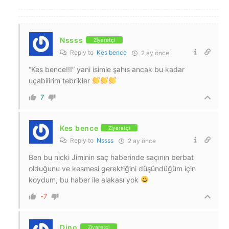
Nssss
Ziyaretçi
Reply to
Kes bence
2 ay önce
“Kes bence!!!” yani isimle şahıs ancak bu kadar
uçabilirim tebrikler
7
Kes bence
Ziyaretçi
Reply to
Nssss
2 ay önce
Ben bu nicki Jiminin saç haberinde saçının berbat
olduğunu ve kesmesi gerektiğini düşündüğüm için
koydum, bu haber ile alakası yok
-7
Dino
Ziyaretçi