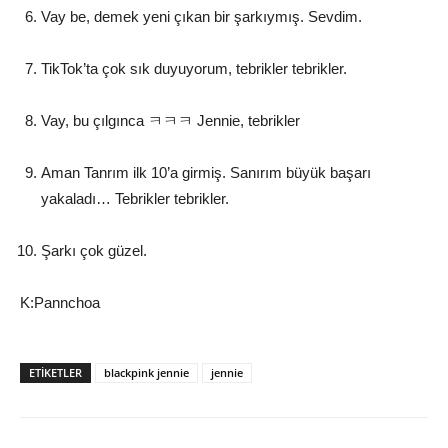
Vay be, demek yeni çıkan bir şarkıymış. Sevdim.
TikTok’ta çok sık duyuyorum, tebrikler tebrikler.
Vay, bu çılgınca ㅋㅋㅋ Jennie, tebrikler
Aman Tanrım ilk 10’a girmiş. Sanırım büyük başarı
yakaladı… Tebrikler tebrikler.
Şarkı çok güzel.
K:Pannchoa
ETIKETLER
blackpink jennie
jennie