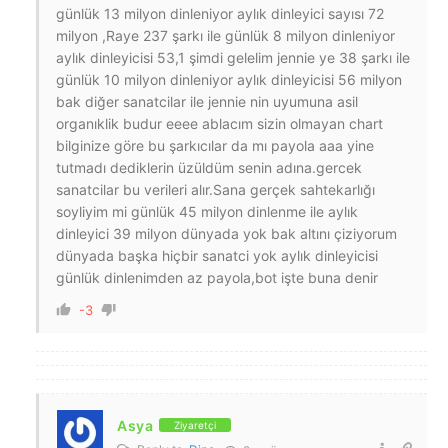
günlük 13 milyon dinleniyor aylık dinleyici sayısı 72
milyon ,Raye 237 şarkı ile günlük 8 milyon dinleniyor
aylık dinleyicisi 53,1 şimdi gelelim jennie ye 38 şarkı ile
günlük 10 milyon dinleniyor aylık dinleyicisi 56 milyon
bak diğer sanatcilar ile jennie nin uyumuna asil
organıklik budur eeee ablacım sizin olmayan chart
bilginize göre bu şarkıcılar da mı payola aaa yine
tutmadı dediklerin üzüldüm senin adına.gercek
sanatcilar bu verileri alır.Sana gerçek sahtekarlığı
soyliyim mi günlük 45 milyon dinlenme ile aylık
dinleyici 39 milyon dünyada yok bak altını çiziyorum
dünyada başka hiçbir sanatci yok aylık dinleyicisi
günlük dinlenimden az payola,bot işte buna denir
-3
Asya
Ziyaretçi