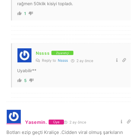
rağmen 50klik kisiyi topladı.
1
Nssss
Ziyaretçi
Reply to
Nssss
2 ay önce
Uyabilir**
5
Yasemin.
2 ay önce
Üye
Botları ezip geçti Kraliçe .Cidden viral olmuş şarkıların