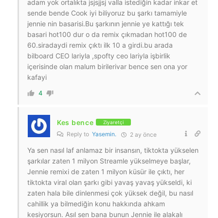
adam yok ortalıkta jsjsjjsj valla istediğin kadar inkar et
sende bende Cook iyi biliyoruz bu şarkı tamamiyle
jennie nin basarisi.Bu şarkının jennie ye kattığı tek
basari hot100 dur o da remix çıkmadan hot100 de
60.siradaydi remix çıktı ilk 10 a girdi.bu arada
bilboard CEO lariyla ,spofty ceo lariyla işbirlik
içerisinde olan malum birilerivar bence sen ona yor
kafayi
4
Kes bence
Ziyaretçi
Reply to
Yasemin.
2 ay önce
Ya sen nasıl laf anlamaz bir insansın, tiktokta yükselen
şarkılar zaten 1 milyon Streamle yükselmeye başlar,
Jennie remixi de zaten 1 milyon küsür ile çıktı, her
tiktokta viral olan şarkı gibi yavaş yavaş yükseldi, ki
zaten hala bile dinlenmesi çok yüksek değil, bu nasıl
cahillik ya bilmediğin konu hakkında ahkam
kesiyorsun. Asıl sen bana bunun Jennie ile alakalı