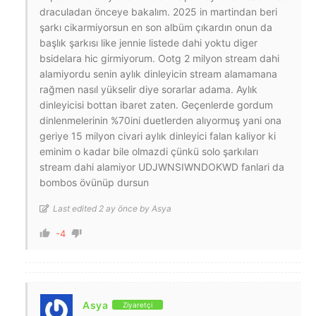
draculadan önceye bakalım. 2025 in martindan beri
şarkı cikarmiyorsun en son albüm çıkardın onun da
başlık şarkısı like jennie listede dahi yoktu diger
bsidelara hic girmiyorum. Ootg 2 milyon stream dahi
alamiyordu senin aylık dinleyicin stream alamamana
rağmen nasıl yükselir diye sorarlar adama. Aylık
dinleyicisi bottan ibaret zaten. Geçenlerde gordum
dinlenmelerinin %70ini duetlerden alıyormuş yani ona
geriye 15 milyon civari aylık dinleyici falan kaliyor ki
eminim o kadar bile olmazdi çünkü solo şarkıları
stream dahi alamiyor UDJWNSIWNDOKWD fanlari da
bombos övünüp dursun
Last edited 2 ay önce by Asya
-4
Asya
Ziyaretçi