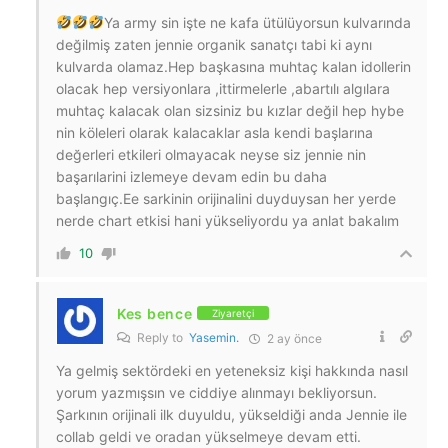
Ya army sin işte ne kafa ütülüyorsun kulvarında
değilmiş zaten jennie organik sanatçı tabi ki aynı
kulvarda olamaz.Hep başkasına muhtaç kalan idollerin
olacak hep versiyonlara ,ittirmelerle ,abartılı algılara
muhtaç kalacak olan sizsiniz bu kızlar değil hep hybe
nin köleleri olarak kalacaklar asla kendi başlarına
değerleri etkileri olmayacak neyse siz jennie nin
başarılarini izlemeye devam edin bu daha
başlangıç.Ee sarkinin orijinalini duyduysan her yerde
nerde chart etkisi hani yükseliyordu ya anlat bakalım
10
Kes bence
Ziyaretçi
Reply to
Yasemin.
2 ay önce
Ya gelmiş sektördeki en yeteneksiz kişi hakkında nasıl
yorum yazmışsın ve ciddiye alınmayı bekliyorsun.
Şarkının orijinali ilk duyuldu, yükseldiği anda Jennie ile
collab geldi ve oradan yükselmeye devam etti.