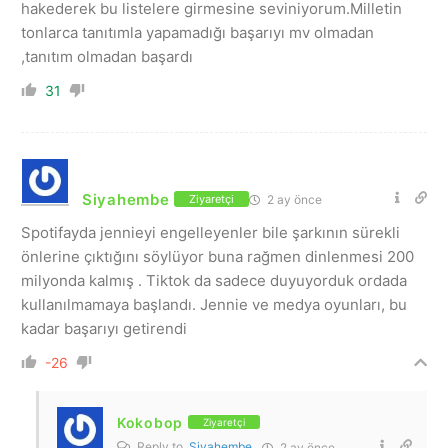
hakederek bu listelere girmesine seviniyorum.Milletin
tonlarca tanıtımla yapamadığı başarıyı mv olmadan
,tanıtım olmadan başardı
31
Siyahembe
2 ay önce
Ziyaretçi
Spotifayda jennieyi engelleyenler bile şarkının sürekli
önlerine çıktığını söylüyor buna rağmen dinlenmesi 200
milyonda kalmış . Tiktok da sadece duyuyorduk ordada
kullanılmamaya başlandı. Jennie ve medya oyunları, bu
kadar başarıyı getirendi
-26
Kokobop
Ziyaretçi
Reply to
Siyahembe
2 ay önce