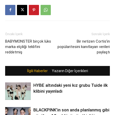
Önceki İçerik
Sonraki İçerik
BABYMONSTER birçok lüks
Bir netizen Cortis’in
marka elçiliği teklifini
popülaritesini kanıtlayan verileri
reddetmiş
paylaştı
İlgili Haberler
Yazarın Diğer İçerikleri
HYBE altındaki yeni kız grubu Tuide ilk
klibini yayınladı
BLACKPINK’in son anda planlanmış gibi