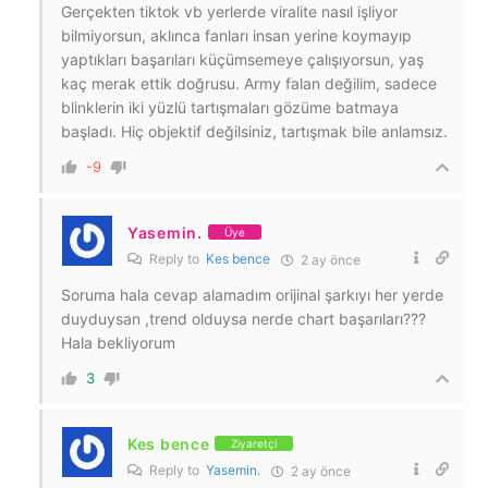
Gerçekten tiktok vb yerlerde viralite nasıl işliyor
bilmiyorsun, aklınca fanları insan yerine koymayıp
yaptıkları başarıları küçümsemeye çalışıyorsun, yaş
kaç merak ettik doğrusu. Army falan değilim, sadece
blinklerin iki yüzlü tartışmaları gözüme batmaya
başladı. Hiç objektif değilsiniz, tartışmak bile anlamsız.
-9
Yasemin.
Üye
Reply to
Kes bence
2 ay önce
Soruma hala cevap alamadım orijinal şarkıyı her yerde
duyduysan ,trend olduysa nerde chart başarıları???
Hala bekliyorum
3
Kes bence
Ziyaretçi
Reply to
Yasemin.
2 ay önce