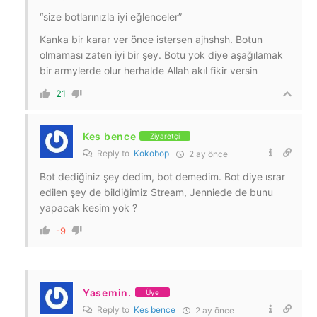
“size botlarınızla iyi eğlenceler”
Kanka bir karar ver önce istersen ajhshsh. Botun
olmaması zaten iyi bir şey. Botu yok diye aşağılamak
bir armylerde olur herhalde Allah akıl fikir versin
21
Kes bence
Ziyaretçi
Reply to
Kokobop
2 ay önce
Bot dediğiniz şey dedim, bot demedim. Bot diye ısrar
edilen şey de bildiğimiz Stream, Jenniede de bunu
yapacak kesim yok ?
-9
Yasemin.
Üye
Reply to
Kes bence
2 ay önce