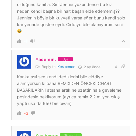
olduğunu kanıtla. Sırf Jennie yüzündense bu kız
neden kendi başına bir halt başarı elde edememiş??
Jennienin böyle bir kuvveti varsa eğer bunu kendi solo
kariyerinde gösterseydi. Ciddiye bile alamıyorum seni
-1
Yasemin.
Üye
Reply to
Kes bence
2 ay önce
Kanka asıl sen kendi dediklerini bile ciddiye
alamıyorsun ki bana REMİXDEN ÖNCEKİ CHART
BASARİLARİNİ atsana artık ne uzattin hala geveleme
pesindesin bekliyorum (ayrıca remix 2.2 milyon çıkış
yaptı usa da 650 bin civarı)
-3
Kes bence
Ziyaretçi