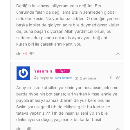
Dediğin kullanıcıyı biliyorum ve o değilim. Bts
umrumda falan da değil ama Bts’in Jennieden global
oldukları kesin. Ne yordunuz cidden. O dediğin yerlere
başka idoller de gidiyor, adını bile duymadığımız kişiler
de, buna başarı diyorsan Allah yardımcın olsun, bu
sadece arka planda onlara iş ayarlayan, bağlantı
kuran biri ile çalıştıklarını kanıtlıyor.
-4
Yasemin.
Üye
Reply to
Kes bence
2 ay önce
Army sin işte kabullen ya kimin yan hesabısın çekinme
burda hybe nin bot sanatçılari varken kimse jennie ye
payola iması yapamaz .benim de yüz kere önüme
Swim şarkısı geldi tth de ekliyse gelir bu kadar ne
tatava yaptınız ?? Tth de insanlar seni 30 sn bile
dinlemiyorsa düşüş yaşarsınız bu kadar basit
1