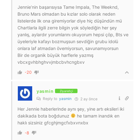
Jennie’nin başarısıysa Tame Impala, The Weeknd,
Bruno Mars olmadan bu kızlar solo olarak neden
listelerde ilk ona giremiyorlar diye hiç düşündün mü
Chartlarla ilgili zerre bilgin yok söylediğin her şey
yanlış, aylardır yorumlarını okuyorum hepsi çöp, Bts ve
üyeleriyle kafayı bozmuşsun sevdiğin grubu idolü
onlara laf atmadan övemiyorsun, savunamıyorsun
Bir de organik büyük harflerle yazmış
vbcxgvhbhghvvjmbcbvhcngbxv
-20
yasmin
Ziyaretçi
Reply to
yasmin
2 ay önce
Her Jennie haberlerinde aynı şey, yine artı eksileri iki
dakikada bota boğdunuz
he tamam inandık en
haklı sizsiniz gfcghjmgcfxbxvnxbx
-8