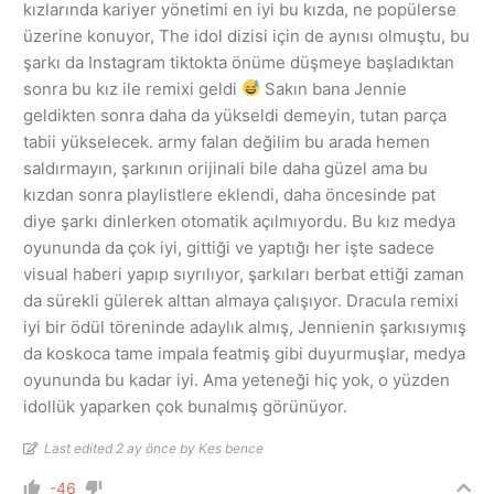
kızlarında kariyer yönetimi en iyi bu kızda, ne popülerse
üzerine konuyor, The idol dizisi için de aynısı olmuştu, bu
şarkı da Instagram tiktokta önüme düşmeye başladıktan
sonra bu kız ile remixi geldi
Sakın bana Jennie
geldikten sonra daha da yükseldi demeyin, tutan parça
tabii yükselecek. army falan değilim bu arada hemen
saldırmayın, şarkının orijinali bile daha güzel ama bu
kızdan sonra playlistlere eklendi, daha öncesinde pat
diye şarkı dinlerken otomatik açılmıyordu. Bu kız medya
oyununda da çok iyi, gittiği ve yaptığı her işte sadece
visual haberi yapıp sıyrılıyor, şarkıları berbat ettiği zaman
da sürekli gülerek alttan almaya çalışıyor. Dracula remixi
iyi bir ödül töreninde adaylık almış, Jennienin şarkısıymış
da koskoca tame impala featmiş gibi duyurmuşlar, medya
oyununda bu kadar iyi. Ama yeteneği hiç yok, o yüzden
idollük yaparken çok bunalmış görünüyor.
Last edited 2 ay önce by Kes bence
-46