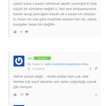
çünkü bana o kadar nefretvari şeyler yazmıştın ki öyle
küçük bir sürtüşme değildi o. ben seni anlayamıyorum
bazen sevgi pıtırcığısın bazen de o kadar kin dolusun
ki, karar ver ona göre muamele edeyim ben de, yoksa
kavgaları takan biri değilim
-11
titi
Ziyaretçi
Reply to
katen kyokotsu karamatsu shinju
1 yıl önce
Nefret amaçlı değil…. Koreli ünlüler hem çok ufak
hemde çok zayıf oldukları için zaten çoğunluğu çocuk
gibi duruyor.
-19