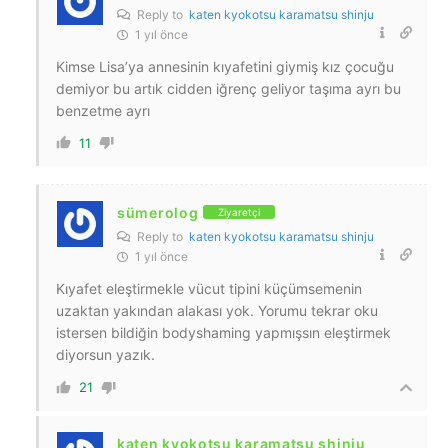
Reply to
katen kyokotsu karamatsu shinju
1 yıl önce
Kimse Lisa’ya annesinin kıyafetini giymiş kız çocuğu
demiyor bu artık cidden iğrenç geliyor taşıma ayrı bu
benzetme ayrı
11
sümerolog
Ziyaretçi
Reply to
katen kyokotsu karamatsu shinju
1 yıl önce
Kıyafet eleştirmekle vücut tipini küçümsemenin
uzaktan yakından alakası yok. Yorumu tekrar oku
istersen bildiğin bodyshaming yapmışsın eleştirmek
diyorsun yazık.
21
katen kyokotsu karamatsu shinju