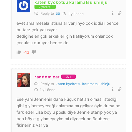
katen kyokotsu karamatsu shinju
Ziyaretçi
Reply to
titi
1 yıl önce
evet ama mesela istisnalar var jihyo çok iddialı bence
bu tarz çok yakışıyor
dediğine en çok erkekler için katılıyorum onlar çok
çocuksu duruyor bence de
-13
random çar
Üye
Reply to
katen kyokotsu karamatsu shinju
1 yıl önce
Eee yani Jennienin daha küçük hatları olması istediği
gibi giyinemeyeceği anlamına mı geliyor öyle dursa ne
fark eder Lisa boylu poslu diye Jennie utanıp yok ya
ben böyle giyinmeyeyim mi diyecek ne 3cubece
fikirleriniz var ya