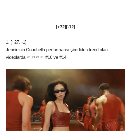
[+72][-12]
1. [+27, -1]
Jennie’nin Coachella performansı şimdiden trend olan
videolarda ㅋㅋㅋㅋ #10 ve #14