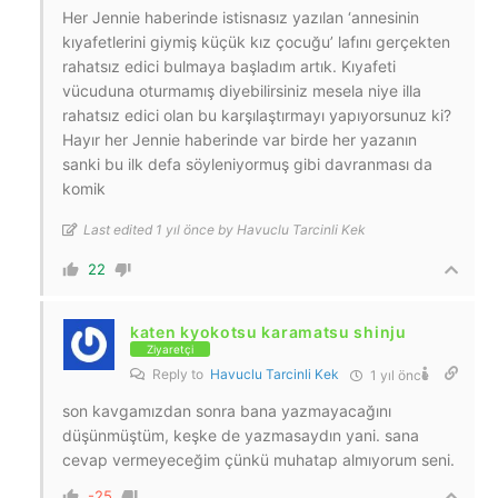
Her Jennie haberinde istisnasız yazılan ‘annesinin
kıyafetlerini giymiş küçük kız çocuğu’ lafını gerçekten
rahatsız edici bulmaya başladım artık. Kıyafeti
vücuduna oturmamış diyebilirsiniz mesela niye illa
rahatsız edici olan bu karşılaştırmayı yapıyorsunuz ki?
Hayır her Jennie haberinde var birde her yazanın
sanki bu ilk defa söyleniyormuş gibi davranması da
komik
Last edited 1 yıl önce by Havuclu Tarcinli Kek
22
katen kyokotsu karamatsu shinju
Ziyaretçi
Reply to
Havuclu Tarcinli Kek
1 yıl önce
son kavgamızdan sonra bana yazmayacağını
düşünmüştüm, keşke de yazmasaydın yani. sana
cevap vermeyeceğim çünkü muhatap almıyorum seni.
-25