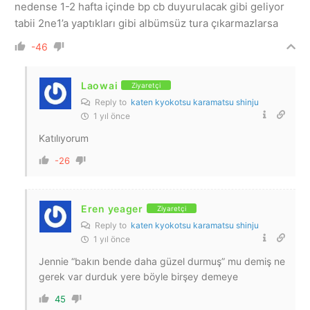
nedense 1-2 hafta içinde bp cb duyurulacak gibi geliyor
tabii 2ne1’a yaptıkları gibi albümsüz tura çıkarmazlarsa
-46
Laowai
Ziyaretçi
Reply to
katen kyokotsu karamatsu shinju
1 yıl önce
Katılıyorum
-26
Eren yeager
Ziyaretçi
Reply to
katen kyokotsu karamatsu shinju
1 yıl önce
Jennie “bakın bende daha güzel durmuş” mu demiş ne
gerek var durduk yere böyle birşey demeye
45