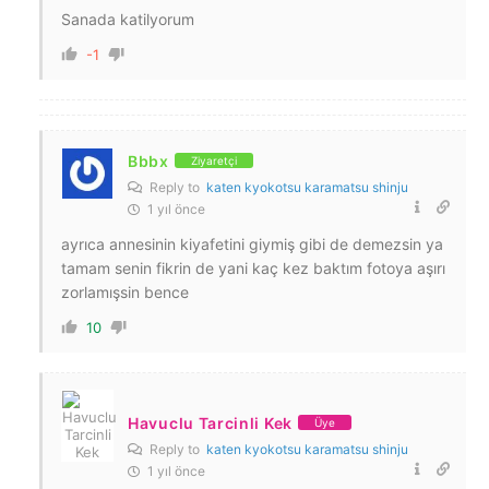
Sanada katilyorum
-1
Bbbx
Ziyaretçi
Reply to
katen kyokotsu karamatsu shinju
1 yıl önce
ayrıca annesinin kiyafetini giymiş gibi de demezsin ya
tamam senin fikrin de yani kaç kez baktım fotoya aşırı
zorlamışsin bence
10
Havuclu Tarcinli Kek
Üye
Reply to
katen kyokotsu karamatsu shinju
1 yıl önce