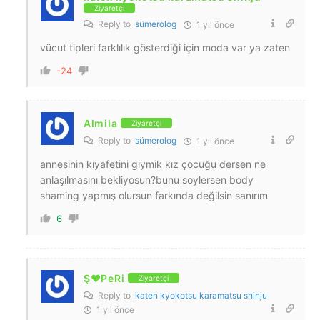
Ziyaretçi
Reply to
sümerolog
1 yıl önce
vücut tipleri farklılık gösterdiği için moda var ya zaten
-24
Almila
Ziyaretçi
Reply to
sümerolog
1 yıl önce
annesinin kıyafetini giymik kız çocuğu dersen ne
anlaşılmasını bekliyosun?bunu soylersen body
shaming yapmış olursun farkında değilsin sanırım
6
Ş♥️PeRi
Ziyaretçi
Reply to
katen kyokotsu karamatsu shinju
1 yıl önce