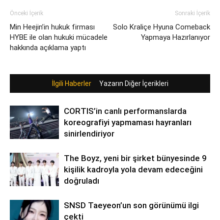
Önceki İçerik
Sonraki İçerik
Min Heejin’in hukuk firması
Solo Kraliçe Hyuna Comeback
HYBE ile olan hukuki mücadele
Yapmaya Hazırlanıyor
hakkında açıklama yaptı
İlgili Haberler
Yazarın Diğer İçerikleri
CORTIS’in canlı performanslarda
koreografiyi yapmaması hayranları
sinirlendiriyor
The Boyz, yeni bir şirket bünyesinde 9
kişilik kadroyla yola devam edeceğini
doğruladı
SNSD Taeyeon’un son görünümü ilgi
çekti