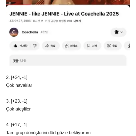
2. [+24, -1]
Çok havalılar
3. [+23, -1]
Çok ateşliler
4. [+17, -1]
Tam grup dönüşlerini dört gözle bekliyorum