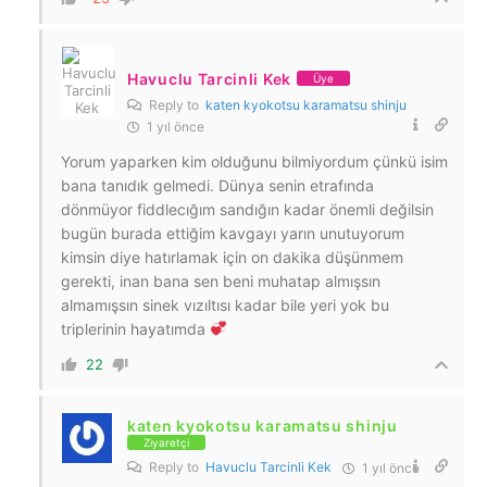
Havuclu Tarcinli Kek
Üye
Reply to
katen kyokotsu karamatsu shinju
1 yıl önce
Yorum yaparken kim olduğunu bilmiyordum çünkü isim
bana tanıdık gelmedi. Dünya senin etrafında
dönmüyor fiddlecığım sandığın kadar önemli değilsin
bugün burada ettiğim kavgayı yarın unutuyorum
kimsin diye hatırlamak için on dakika düşünmem
gerekti, inan bana sen beni muhatap almışsın
almamışsın sinek vızıltısı kadar bile yeri yok bu
triplerinin hayatımda
22
katen kyokotsu karamatsu shinju
Ziyaretçi
Reply to
Havuclu Tarcinli Kek
1 yıl önce