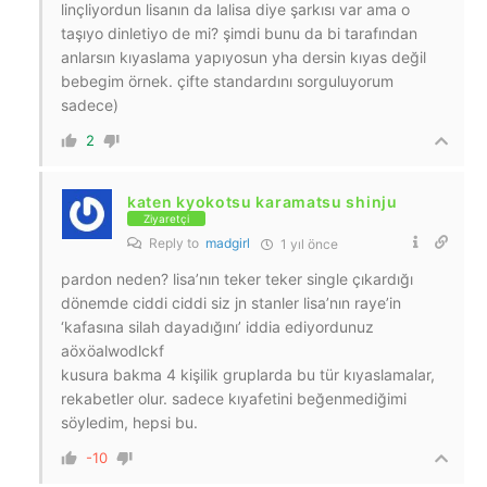
linçliyordun lisanın da lalisa diye şarkısı var ama o
taşıyo dinletiyo de mi? şimdi bunu da bi tarafından
anlarsın kıyaslama yapıyosun yha dersin kıyas değil
bebegim örnek. çifte standardını sorguluyorum
sadece)
2
katen kyokotsu karamatsu shinju
Ziyaretçi
Reply to
madgirl
1 yıl önce
pardon neden? lisa’nın teker teker single çıkardığı
dönemde ciddi ciddi siz jn stanler lisa’nın raye’in
‘kafasına silah dayadığını’ iddia ediyordunuz
aöxöalwodlckf
kusura bakma 4 kişilik gruplarda bu tür kıyaslamalar,
rekabetler olur. sadece kıyafetini beğenmediğimi
söyledim, hepsi bu.
-10