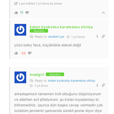
Last edited 1 yıl önce by jense
11
katen kyokotsu karamatsu shinju
Ziyaretçi
Reply to
random çar
1 yıl önce
yüzü baby face, küçüklükle alakalı değil
-25
madgirl
Ziyaretçi
Reply to
katen kyokotsu karamatsu shinju
1 yıl önce
arkadaşımızın tamamen troll olduğunu düşünüyorum
ve allahtan acil şifaliyorum. şu kızları kıyaslamayı bi
bitiremediniz. (ayrıca dün başka cevap vermedin çok
üzüldüm jennienin şarkısında sürekli jennie diyor diye