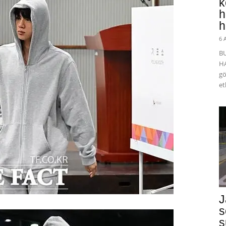
k
h
h
6 
B
HA
gö
et
J
s
s