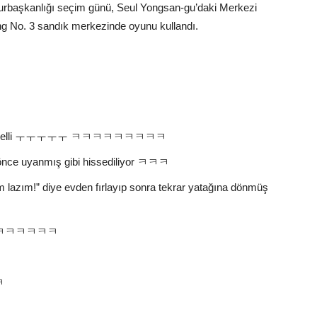
urbaşkanlığı seçim günü, Seul Yongsan-gu’daki Merkezi
g No. 3 sandık merkezinde oyunu kullandı.
uğu çok belli ㅜㅜㅜㅜㅜ ㅋㅋㅋㅋㅋㅋㅋㅋㅋ
 uyanmış gibi hissediliyor ㅋㅋㅋ
lazım!” diye evden fırlayıp sonra tekrar yatağına dönmüş
 ㅋㅋㅋㅋㅋㅋㅋㅋㅋ
ㅋ