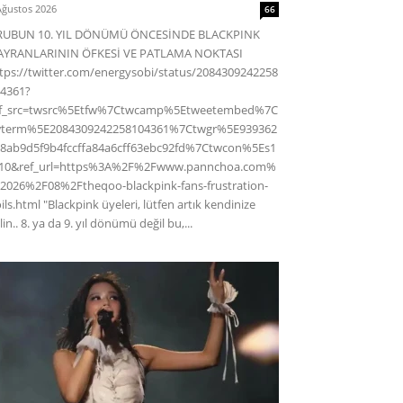
Ağustos 2026
66
RUBUN 10. YIL DÖNÜMÜ ÖNCESİNDE BLACKPINK
AYRANLARININ ÖFKESİ VE PATLAMA NOKTASI
tps://twitter.com/energysobi/status/2084309242258
4361?
ef_src=twsrc%5Etfw%7Ctwcamp%5Etweetembed%7C
wterm%5E2084309242258104361%7Ctwgr%5E939362
8ab9d5f9b4fccffa84a6cff63ebc92fd%7Ctwcon%5Es1
c10&ref_url=https%3A%2F%2Fwww.pannchoa.com%
2026%2F08%2Ftheqoo-blackpink-fans-frustration-
ils.html "Blackpink üyeleri, lütfen artık kendinize
lin.. 8. ya da 9. yıl dönümü değil bu,...