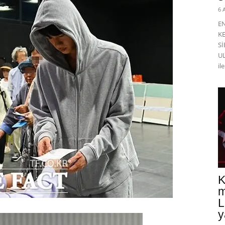
6 
E
K
Sİ
UL
il
K
m
L
y