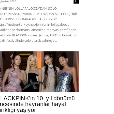
Ağustos 2026
51
ENNIE'NİN LOLLAPALOOZA'DAKİ SOLO
RFORMANSI... YABANCI MEDYADAN SERT ELEŞTİRİ:
ÖSTERİŞLİ BİR KARAOKE BAR GİBİYDİ"
tps://netizenturkey.net/jennienin-lollapalooza-
adliner-performansi-amerikan-medyasi-tarafindan-
estirildi/ BLACKPINK üyesi Jennie, ABD’nin büyük bir
zik festivalinde solo olarak sahneye...
LACKPINK’in 10. yıl dönümü
ncesinde hayranlar hayal
ırıklığı yaşıyor