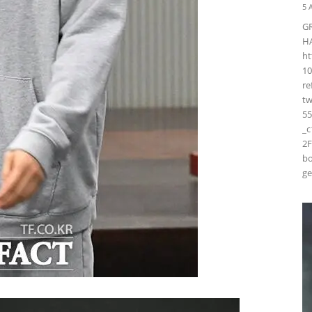
5 
G
H
ht
10
r
t
55
_
2F
bo
ge