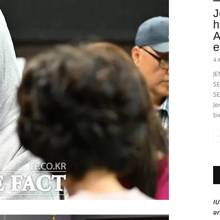
J
h
A
e
4 
J
SE
SE
Je
bi
IU
ar