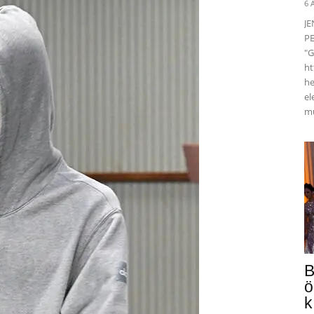
6 
J
PE
"G
ht
he
el
mü
B
ö
k