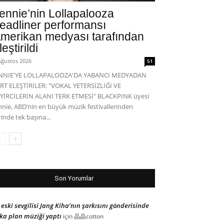
ennie’nin Lollapalooza
eadliner performansı
merikan medyası tarafından
leştirildi
Ağustos 2026
51
ENNIE'YE LOLLAPALOOZA'DA YABANCI MEDYADAN
RT ELEŞTİRİLER: "VOKAL YETERSİZLİĞİ VE
YİRCİLERİN ALANI TERK ETMESİ" BLACKPINK üyesi
nnie, ABD’nin en büyük müzik festivallerinden
rinde tek başına...
Son Yorumlar
 eski sevgilisi Jang Kiha’nın şarkısını gönderisinde
ka plan müziği yaptı
için
晶晶cotton