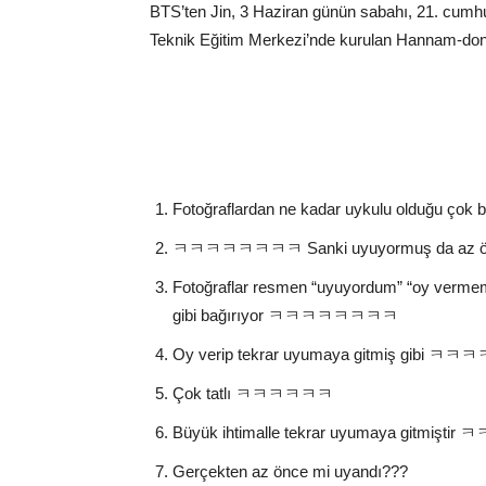
BTS’ten Jin, 3 Haziran günün sabahı, 21. cumh
Teknik Eğitim Merkezi’nde kurulan Hannam-don
Fotoğraflardan ne kadar uykulu old
ㅋㅋㅋㅋㅋㅋㅋㅋ Sanki uyuyormuş da az önce
Fotoğraflar resmen “uyuyordum” “oy vermem 
gibi bağırıyor ㅋㅋㅋㅋㅋㅋㅋㅋ
Oy verip tekrar uyumaya gitmiş gibi
Çok tatlı ㅋㅋㅋㅋㅋㅋ
Büyük ihtimalle tekrar uyumaya gitmiştir ㅋ
Gerçekten az önce mi uyandı???