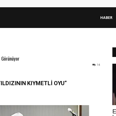
HABER
u Görünüyor
14
ILDIZININ KIYMETLİ OYU”
E