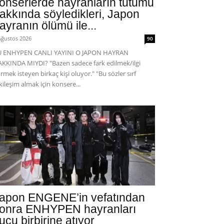
onserlerde hayranların tutumu
akkında söyledikleri, Japon
ayranın ölümü ile...
Ağustos 2026
90
U ENHYPEN CANLI YAYINI O JAPON HAYRAN
KKINDA MIYDI? "Bazen sadece fark edilmek/ilgi
rmek isteyen birkaç kişi oluyor." "Bu sözler sırf
kileşim almak için konsere...
apon ENGENE’in vefatından
onra ENHYPEN hayranları
uçu birbirine atıyor