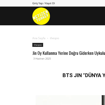
Giriş Yap / Kayıt Ol
Netizen
Turkey
Ana Sayfa
theqoo
theqoo
Jin Oy Kullanma Yerine Doğru Giderken Uykul
3 Haziran 2025
BTS JIN “DÜNYA Y