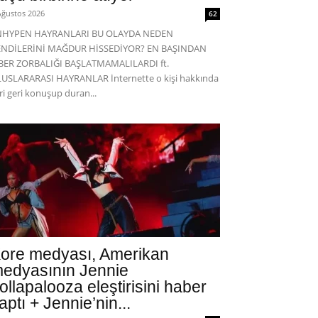
Ağustos 2026
62
NHYPEN HAYRANLARI BU OLAYDA NEDEN
ENDİLERİNİ MAĞDUR HİSSEDİYOR? EN BAŞINDAN
BER ZORBALIĞI BAŞLATMAMALILARDI ft.
USLARARASI HAYRANLAR İnternette o kişi hakkında
eri geri konuşup duran...
ore medyası, Amerikan
edyasının Jennie
ollapalooza eleştirisini haber
aptı + Jennie’nin...