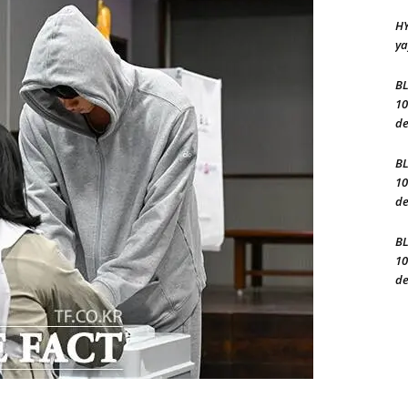
HY
ya
BL
10
de
BL
10
de
BL
10
de