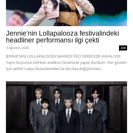
Jennie’nin Lollapalooza festivalindeki
headliner performansı ilgi çekti
3 Ağustos 2026
208
JENNIE'NİN LOLLAPALOOZA SAHNESİ FECİ DERECEDE HAVALIYDI
Yayın boyunca izlerken aralıksız tezahürat yapıp durdum. Her gösteri
için setlist'i veya düzenlemeleri az da olsa değiştirmesi...