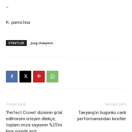
–
K: pannchoa
ETIKETLER
jung chaeyeon
Önceki İçerik
Sonraki İçerik
‘Perfect Crown’ dizisinin iptal
Taeyang’ın bugünkü canlı
edilmesini isteyen dilekçe,
performansından kesitler
toplam imza sayısının %25’ini
kısa sürede aştı