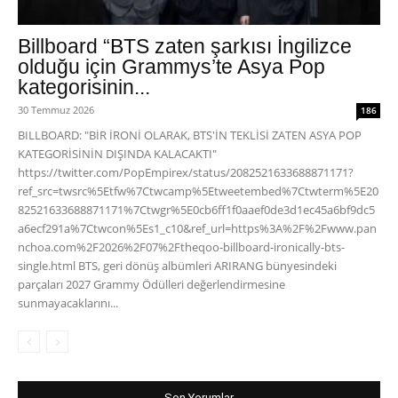
Billboard “BTS zaten şarkısı İngilizce
olduğu için Grammys’te Asya Pop
kategorisinin...
30 Temmuz 2026
186
BILLBOARD: "BİR İRONİ OLARAK, BTS'İN TEKLİSİ ZATEN ASYA POP
KATEGORİSİNİN DIŞINDA KALACAKTI"
https://twitter.com/PopEmpirex/status/2082521633688871171?
ref_src=twsrc%5Etfw%7Ctwcamp%5Etweetembed%7Ctwterm%5E20
82521633688871171%7Ctwgr%5E0cb6ff1f0aaef0de3d1ec45a6bf9dc5
a6ecf291a%7Ctwcon%5Es1_c10&ref_url=https%3A%2F%2Fwww.pan
nchoa.com%2F2026%2F07%2Ftheqoo-billboard-ironically-bts-
single.html BTS, geri dönüş albümleri ARIRANG bünyesindeki
parçaları 2027 Grammy Ödülleri değerlendirmesine
sunmayacaklarını...
Son Yorumlar