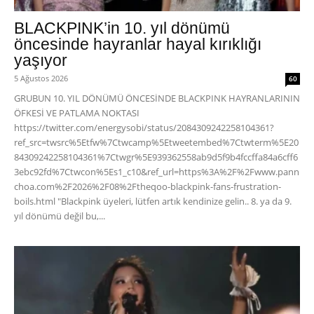
BLACKPINK’in 10. yıl dönümü
öncesinde hayranlar hayal kırıklığı
yaşıyor
5 Ağustos 2026
60
GRUBUN 10. YIL DÖNÜMÜ ÖNCESİNDE BLACKPINK HAYRANLARININ
ÖFKESİ VE PATLAMA NOKTASI
https://twitter.com/energysobi/status/2084309242258104361?
ref_src=twsrc%5Etfw%7Ctwcamp%5Etweetembed%7Ctwterm%5E20
84309242258104361%7Ctwgr%5E939362558ab9d5f9b4fccffa84a6cff6
3ebc92fd%7Ctwcon%5Es1_c10&ref_url=https%3A%2F%2Fwww.pann
choa.com%2F2026%2F08%2Ftheqoo-blackpink-fans-frustration-
boils.html "Blackpink üyeleri, lütfen artık kendinize gelin.. 8. ya da 9.
yıl dönümü değil bu,...