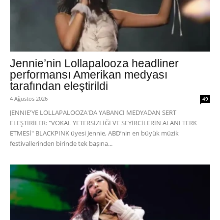
Jennie’nin Lollapalooza headliner
performansı Amerikan medyası
tarafından eleştirildi
4 Ağustos 2026
49
JENNIE'YE LOLLAPALOOZA'DA YABANCI MEDYADAN SERT
ELEŞTİRİLER: "VOKAL YETERSİZLİĞİ VE SEYİRCİLERİN ALANI TERK
ETMESİ" BLACKPINK üyesi Jennie, ABD’nin en büyük müzik
festivallerinden birinde tek başına...