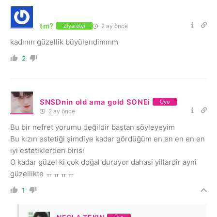
tm?
2 ay önce
Ziyaretçi
kadının güzellik büyülendimmm
2
SNSDnin old ama gold SONEi
Üye
2 ay önce
Bu bir nefret yorumu değildir baştan söyleyeyim
Bu kızın estetiği şimdiye kadar gördüğüm en en en en en
iyi estetiklerden birisi
O kadar güzel ki çok doğal duruyor dahasi yillardir ayni
güzellikte ㅠㅠㅠㅠ
1