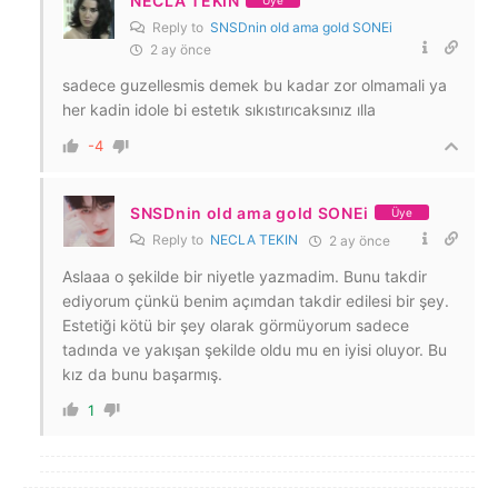
NECLA TEKIN
Üye
Reply to
SNSDnin old ama gold SONEi
2 ay önce
sadece guzellesmis demek bu kadar zor olmamali ya
her kadin idole bi estetık sıkıstırıcaksınız ılla
-4
SNSDnin old ama gold SONEi
Üye
Reply to
NECLA TEKIN
2 ay önce
Aslaaa o şekilde bir niyetle yazmadim. Bunu takdir
ediyorum çünkü benim açımdan takdir edilesi bir şey.
Estetiği kötü bir şey olarak görmüyorum sadece
tadında ve yakışan şekilde oldu mu en iyisi oluyor. Bu
kız da bunu başarmış.
1