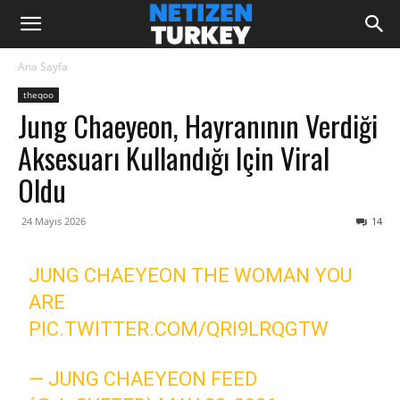
Ana Sayfa
theqoo
Jung Chaeyeon, Hayranının Verdiği
Aksesuarı Kullandığı Için Viral
Oldu
24 Mayıs 2026
14
JUNG CHAEYEON THE WOMAN YOU
ARE
PIC.TWITTER.COM/QRI9LRQGTW
— JUNG CHAEYEON FEED