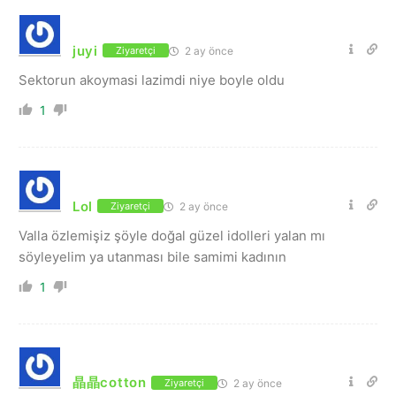
juyi
2 ay önce
Ziyaretçi
Sektorun akoymasi lazimdi niye boyle oldu
1
Lol
2 ay önce
Ziyaretçi
Valla özlemişiz şöyle doğal güzel idolleri yalan mı
söyleyelim ya utanması bile samimi kadının
1
晶晶cotton
Ziyaretçi
2 ay önce