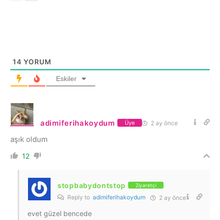
14
YORUM
Eskiler
adimiferihakoydum
2 ay önce
Üye
aşık oldum
12
stopbabydontstop
Ziyaretçi
Reply to
adimiferihakoydum
2 ay önce
evet güzel bencede