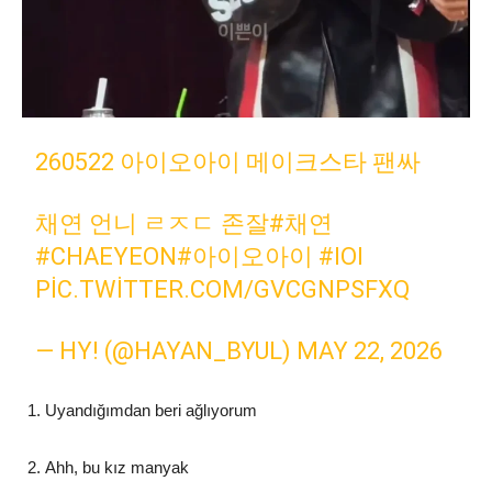
260522 아이오아이 메이크스타 팬싸
채연 언니 ㄹㅈㄷ 존잘
#채연
#CHAEYEON
#아이오아이
#IOI
PIC.TWITTER.COM/GVCGNPSFXQ
— HY! (@HAYAN_BYUL)
MAY 22, 2026
Uyandığımdan beri ağlıyorum
Ahh, bu kız manyak