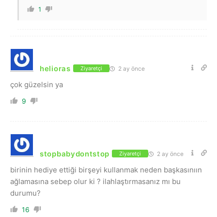
1
helioras
2 ay önce
Ziyaretçi
çok güzelsin ya
9
stopbabydontstop
2 ay önce
Ziyaretçi
birinin hediye ettiği birşeyi kullanmak neden başkasınıın
ağlamasına sebep olur ki ? ilahlaştırmasanız mı bu
durumu?
16