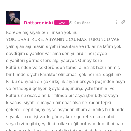
Dottoreninki
9 ay önce
Üye
Korede hiç siyah tenli insan yokmu
YOK. ORASI KORE. ASYANIN UCU. MAX TURUNCU VAR.
yalnış anlaşılmasın siyahi insanlara ve ırklarına lafım yok
sevdiğim siyahiler var ama son yıllardır herşeyde
siyahileri görmek ters algı yapıyor. Güney kore
kültüründen ve sektöründen temel alınarak hazırlanmış
bir filmde siyahi karakter olmaması çok normal değil mi?
Ki bu dünyada en çok ırkçılık siyahilereyse peşinden asya
ve ortadoğu geliyor. Şöyle düşünün,siyahi tarihini ve
kültürünü esas alan bir filmde bir asyalı,bir bdyaz veya
kısacası siyahi olmayan bir char olsa ne kadar tepki
çekerdi değil mi,öyleyse asyadan ilham alınmkş bir filmde
siyahların ne işi var ki güney kore genetik olarak abd
veya bizim gibi çeşitli bir ülke değil nüfusun temdlini han
ırkımı ne oluşturuyor bakabilirsiniz yani abdde vs geçen