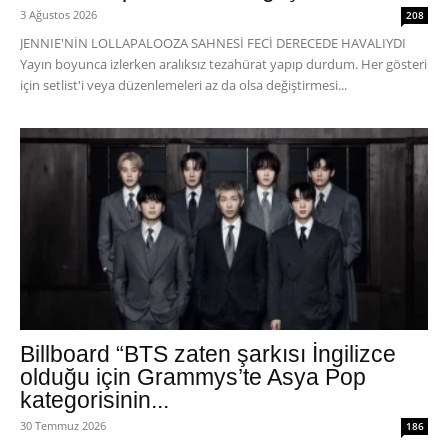
3 Ağustos 2026
208
JENNIE'NİN LOLLAPALOOZA SAHNESİ FECİ DERECEDE HAVALIYDI
Yayın boyunca izlerken aralıksız tezahürat yapıp durdum. Her gösteri
için setlist'i veya düzenlemeleri az da olsa değiştirmesi...
Billboard “BTS zaten şarkısı İngilizce
olduğu için Grammys’te Asya Pop
kategorisinin...
30 Temmuz 2026
186