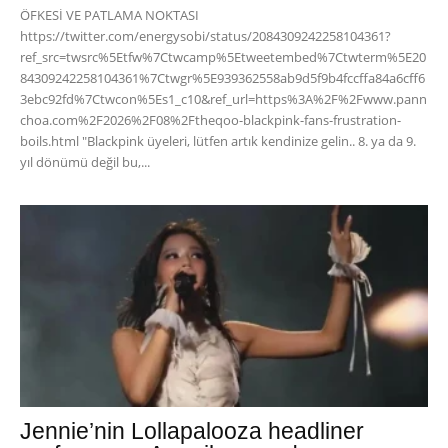
ÖFKESİ VE PATLAMA NOKTASI
https://twitter.com/energysobi/status/2084309242258104361?
ref_src=twsrc%5Etfw%7Ctwcamp%5Etweetembed%7Ctwterm%5E20
84309242258104361%7Ctwgr%5E939362558ab9d5f9b4fccffa84a6cff6
3ebc92fd%7Ctwcon%5Es1_c10&ref_url=https%3A%2F%2Fwww.pann
choa.com%2F2026%2F08%2Ftheqoo-blackpink-fans-frustration-
boils.html "Blackpink üyeleri, lütfen artık kendinize gelin.. 8. ya da 9.
yıl dönümü değil bu,...
Jennie’nin Lollapalooza headliner