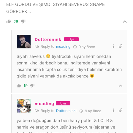
ELF GÖRDÜ VE ŞİMDİ SİYAHİ SEVERUS SNAPE
GÖRECEK…
26
Dottoreninki
Üye
Reply to
moading
9 ay önce
Siyahi severus
tiyatrodaki siyahi hermionedan
sonra ikinci darbedir bana. İngilterede var siyahi
insanlar ama kitapta soluk tenli diye belirtilen karakteri
gidip siyahi yapmak da ırkçılık bence
19
moading
Üye
Reply to
Dottoreninki
9 ay önce
ya ben doğduğumdan beri harry potter & LOTR &
narnia ve eragon dörtlüsünü seviyorum (ejderha ve