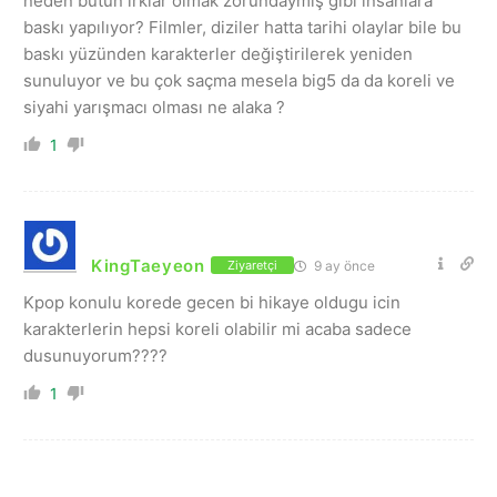
neden bütün ırklar olmak zorundaymış gibi insanlara
baskı yapılıyor? Filmler, diziler hatta tarihi olaylar bile bu
baskı yüzünden karakterler değiştirilerek yeniden
sunuluyor ve bu çok saçma mesela big5 da da koreli ve
siyahi yarışmacı olması ne alaka ?
1
KingTaeyeon
9 ay önce
Ziyaretçi
Kpop konulu korede gecen bi hikaye oldugu icin
karakterlerin hepsi koreli olabilir mi acaba sadece
dusunuyorum????
1