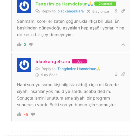
Tengrimize Hamdolsun
Ziyaretçi
Reply to
blackangelkara
9 ay önce
Sanmam, koreliler zaten çoğunlukla ırkçı bir ulus. En
basitinden güneydoğu asyalıları hep aşağılıyorlar. Yine
de kesin bir şey demeyeyim.
2
blackangelkara
Üye
Reply to
Tengrimize Hamdolsun
9 ay önce
Hani soruyu soran kişi bilgisiz olduğu için mi Korede
siyahi insanlar yok mu diye sordu acaba dedim.
Sonuçta ismini unuttum ama siyahi bir program
sunucusu vardı. Belki soruyu bunun için sormuştur.
-5