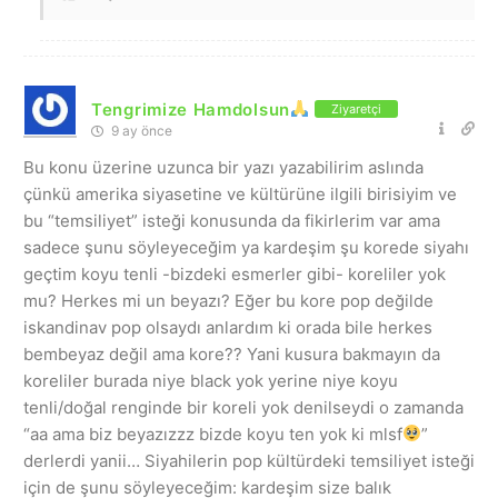
Tengrimize Hamdolsun
Ziyaretçi
9 ay önce
Bu konu üzerine uzunca bir yazı yazabilirim aslında
çünkü amerika siyasetine ve kültürüne ilgili birisiyim ve
bu “temsiliyet” isteği konusunda da fikirlerim var ama
sadece şunu söyleyeceğim ya kardeşim şu korede siyahı
geçtim koyu tenli -bizdeki esmerler gibi- koreliler yok
mu? Herkes mi un beyazı? Eğer bu kore pop değilde
iskandinav pop olsaydı anlardım ki orada bile herkes
bembeyaz değil ama kore?? Yani kusura bakmayın da
koreliler burada niye black yok yerine niye koyu
tenli/doğal renginde bir koreli yok denilseydi o zamanda
“aa ama biz beyazızzz bizde koyu ten yok ki mlsf
”
derlerdi yanii… Siyahilerin pop kültürdeki temsiliyet isteği
için de şunu söyleyeceğim: kardeşim size balık