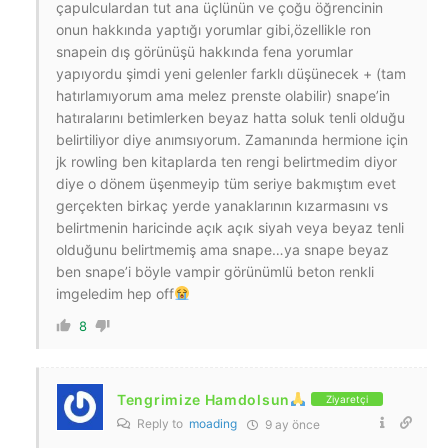
çapulculardan tut ana üçlünün ve çoğu öğrencinin
onun hakkında yaptığı yorumlar gibi,özellikle ron
snapein dış görünüşü hakkında fena yorumlar
yapıyordu şimdi yeni gelenler farklı düşünecek + (tam
hatırlamıyorum ama melez prenste olabilir) snape’in
hatıralarını betimlerken beyaz hatta soluk tenli olduğu
belirtiliyor diye anımsıyorum. Zamanında hermione için
jk rowling ben kitaplarda ten rengi belirtmedim diyor
diye o dönem üşenmeyip tüm seriye bakmıştım evet
gerçekten birkaç yerde yanaklarının kızarmasını vs
belirtmenin haricinde açık açık siyah veya beyaz tenli
olduğunu belirtmemiş ama snape…ya snape beyaz
ben snape’i böyle vampir görünümlü beton renkli
imgeledim hep off
8
Tengrimize Hamdolsun
Ziyaretçi
Reply to
moading
9 ay önce