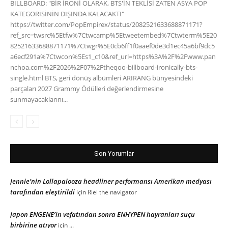
BILLBOARD: "BİR İRONİ OLARAK, BTS'İN TEKLİSİ ZATEN ASYA POP
KATEGORİSİNİN DIŞINDA KALACAKTI"
https://twitter.com/PopEmpirex/status/2082521633688871171?
ref_src=twsrc%5Etfw%7Ctwcamp%5Etweetembed%7Ctwterm%5E20
82521633688871171%7Ctwgr%5E0cb6ff1f0aaef0de3d1ec45a6bf9dc5
a6ecf291a%7Ctwcon%5Es1_c10&ref_url=https%3A%2F%2Fwww.pan
nchoa.com%2F2026%2F07%2Ftheqoo-billboard-ironically-bts-
single.html BTS, geri dönüş albümleri ARIRANG bünyesindeki
parçaları 2027 Grammy Ödülleri değerlendirmesine
sunmayacaklarını...
Son Yorumlar
Jennie’nin Lollapalooza headliner performansı Amerikan medyası
tarafından eleştirildi
için
Riel the navigator
Japon ENGENE’in vefatından sonra ENHYPEN hayranları suçu
birbirine atıyor
için
...