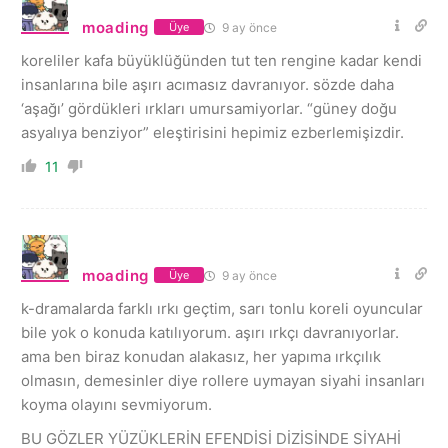
moading
9 ay önce
Üye
koreliler kafa büyüklüğünden tut ten rengine kadar kendi
insanlarına bile aşırı acımasız davranıyor. sözde daha
‘aşağı’ gördükleri ırkları umursamiyorlar. “güney doğu
asyalıya benziyor” eleştirisini hepimiz ezberlemişizdir.
11
moading
9 ay önce
Üye
k-dramalarda farklı ırkı geçtim, sarı tonlu koreli oyuncular
bile yok o konuda katılıyorum. aşırı ırkçı davranıyorlar.
ama ben biraz konudan alakasız, her yapıma ırkçılık
olmasın, demesinler diye rollere uymayan siyahi insanları
koyma olayını sevmiyorum.
BU GÖZLER YÜZÜKLERİN EFENDİSİ DİZİSİNDE SİYAHİ