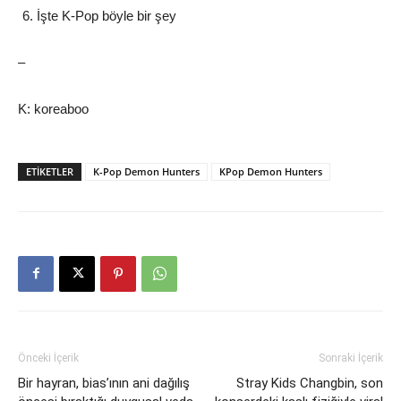
İşte K-Pop böyle bir şey
–
K: koreaboo
ETIKETLER
K-Pop Demon Hunters
KPop Demon Hunters
Önceki İçerik
Sonraki İçerik
Bir hayran, bias’ının ani dağılış
Stray Kids Changbin, son