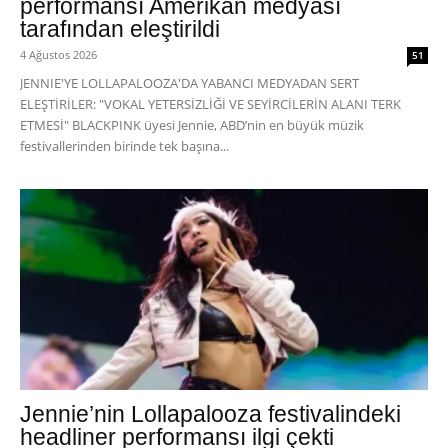
performansı Amerikan medyası
tarafından eleştirildi
4 Ağustos 2026
51
JENNIE'YE LOLLAPALOOZA'DA YABANCI MEDYADAN SERT
ELEŞTİRİLER: "VOKAL YETERSİZLİĞİ VE SEYİRCİLERİN ALANI TERK
ETMESİ" BLACKPINK üyesi Jennie, ABD’nin en büyük müzik
festivallerinden birinde tek başına...
Jennie’nin Lollapalooza festivalindeki
headliner performansı ilgi çekti