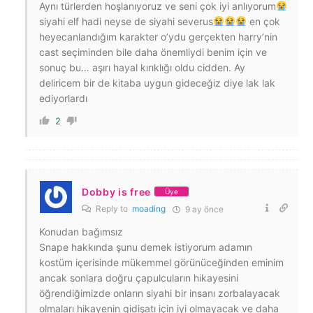
Aynı türlerden hoşlanıyoruz ve seni çok iyi anlıyorum
siyahi elf hadi neyse de siyahi severus
en çok
heyecanlandığım karakter o’ydu gerçekten harry’nin
cast seçiminden bile daha önemliydi benim için ve
sonuç bu… aşırı hayal kırıklığı oldu cidden. Ay
deliricem bir de kitaba uygun gideceğiz diye lak lak
ediyorlardı
2
Dobby is free
Üye
Reply to
moading
9 ay önce
Konudan bağımsız
Snape hakkında şunu demek istiyorum adamın
kostüm içerisinde mükemmel görünüceğinden eminim
ancak sonlara doğru çapulcuların hikayesini
öğrendiğimizde onların siyahi bir insanı zorbalayacak
olmaları hikayenin gidişatı için iyi olmayacak ve daha