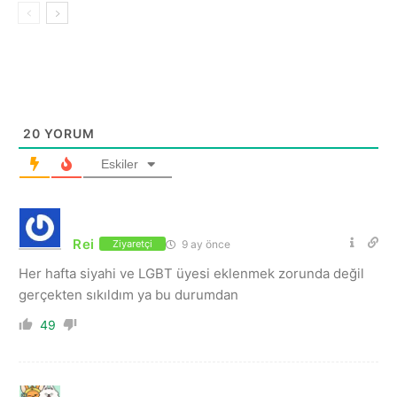
20
YORUM
Eskiler
Rei
9 ay önce
Ziyaretçi
Her hafta siyahi ve LGBT üyesi eklenmek zorunda değil
gerçekten sıkıldım ya bu durumdan
49