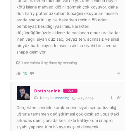
fantastik evren takıntım var) o yüzden serilerin böyle
kötü işlerle mahvedildiğini görmek çok koyuyor. daha
dün harry potter azkaban tutsağını okuyorum mesela
orada snape’in lupin’e bakarken teninin öfkeden
bembeyaz kesildiği yazılmış. karakteri
düşündüğümüzde aklımızda canlanan omuzlara kadar
inen yağlı, siyah düz saç, beyaz ten, acımasız ve sinsi
bir yüz hattı oluyor. kimsenin aklına siyahi bir severus
snape gelmiyor.
Last edited 9 ay önce by moading
10
Dottoreninki
Üye
Reply to
moading
9 ay önce
Gerçekten serideki karakterlerin siyah sempatizanlığı
uğruna tamamen değiştirilmesi çok gıcık ediuor,alttaki
arkadaş demiş onada kesinlikle katılıyorum snape’i
siyahi yapınca tüm hikaye akışı etkilenecek