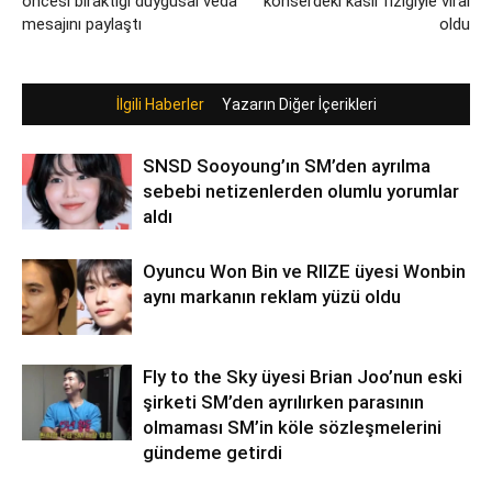
öncesi bıraktığı duygusal veda
konserdeki kaslı fiziğiyle viral
mesajını paylaştı
oldu
İlgili Haberler
Yazarın Diğer İçerikleri
SNSD Sooyoung’ın SM’den ayrılma
sebebi netizenlerden olumlu yorumlar
aldı
Oyuncu Won Bin ve RIIZE üyesi Wonbin
aynı markanın reklam yüzü oldu
Fly to the Sky üyesi Brian Joo’nun eski
şirketi SM’den ayrılırken parasının
olmaması SM’in köle sözleşmelerini
gündeme getirdi