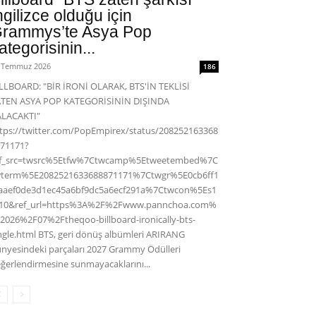
ngilizce olduğu için
rammys’te Asya Pop
ategorisinin...
 Temmuz 2026
186
LLBOARD: "BİR İRONİ OLARAK, BTS'İN TEKLİSİ
ATEN ASYA POP KATEGORİSİNİN DIŞINDA
ALACAKTI"
tps://twitter.com/PopEmpirex/status/208252163368
71171?
ef_src=twsrc%5Etfw%7Ctwcamp%5Etweetembed%7C
wterm%5E2082521633688871171%7Ctwgr%5E0cb6ff1
aaef0de3d1ec45a6bf9dc5a6ecf291a%7Ctwcon%5Es1
c10&ref_url=https%3A%2F%2Fwww.pannchoa.com%
2026%2F07%2Ftheqoo-billboard-ironically-bts-
ngle.html BTS, geri dönüş albümleri ARIRANG
nyesindeki parçaları 2027 Grammy Ödülleri
ğerlendirmesine sunmayacaklarını...