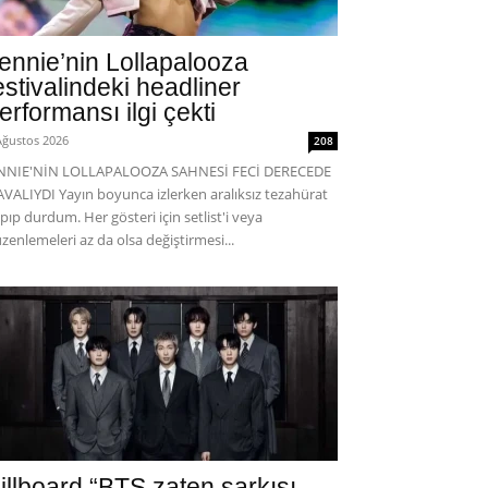
ennie’nin Lollapalooza
estivalindeki headliner
erformansı ilgi çekti
Ağustos 2026
208
ENNIE'NİN LOLLAPALOOZA SAHNESİ FECİ DERECEDE
VALIYDI Yayın boyunca izlerken aralıksız tezahürat
pıp durdum. Her gösteri için setlist'i veya
zenlemeleri az da olsa değiştirmesi...
illboard “BTS zaten şarkısı