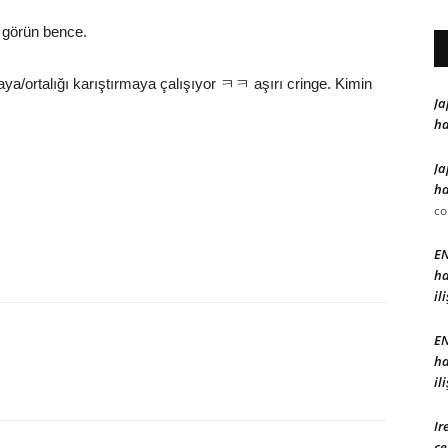
e görün bence.
ya/ortalığı karıştırmaya çalışıyor ㅋㅋ aşırı cringe. Kimin
Ja
ha
Ja
ha
c
EN
ha
il
EN
ha
il
Ir
çe