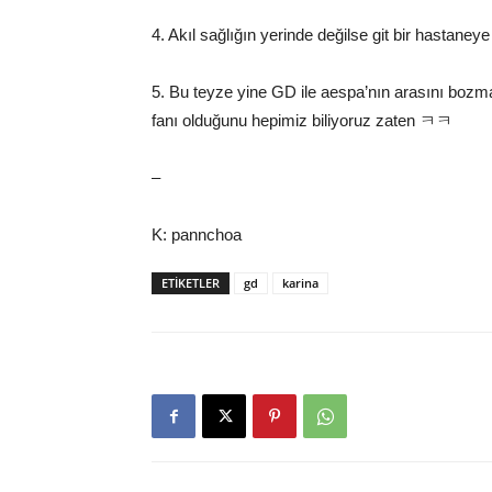
4. Akıl sağlığın yerinde değilse git bir hastaney
5. Bu teyze yine GD ile aespa’nın arasını bozma
fanı olduğunu hepimiz biliyoruz zaten ㅋㅋ
–
K: pannchoa
ETIKETLER
gd
karina