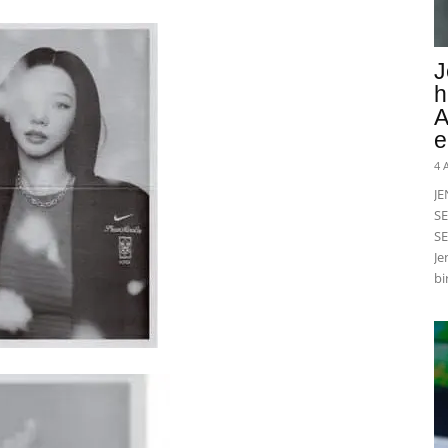
J
h
A
e
4 
J
SE
SE
Je
bi