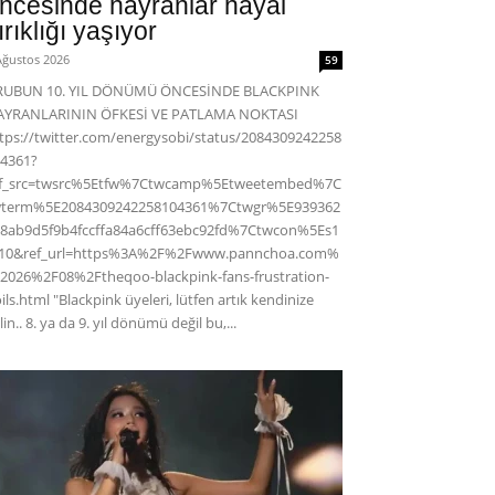
ncesinde hayranlar hayal
ırıklığı yaşıyor
Ağustos 2026
59
RUBUN 10. YIL DÖNÜMÜ ÖNCESİNDE BLACKPINK
AYRANLARININ ÖFKESİ VE PATLAMA NOKTASI
tps://twitter.com/energysobi/status/2084309242258
4361?
ef_src=twsrc%5Etfw%7Ctwcamp%5Etweetembed%7C
wterm%5E2084309242258104361%7Ctwgr%5E939362
8ab9d5f9b4fccffa84a6cff63ebc92fd%7Ctwcon%5Es1
c10&ref_url=https%3A%2F%2Fwww.pannchoa.com%
2026%2F08%2Ftheqoo-blackpink-fans-frustration-
ils.html "Blackpink üyeleri, lütfen artık kendinize
lin.. 8. ya da 9. yıl dönümü değil bu,...