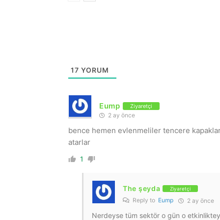
17
YORUM
Eump
Ziyaretçi
2 ay önce
bence hemen evlenmeliler tencere kapaklar ç
atarlar
1
The şeyda
Ziyaretçi
Reply to
Eump
2 ay önce
Nerdeyse tüm sektör o gün o etkinlikteyd