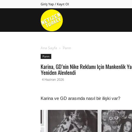
Giriş Yap / Kayıt Ol
Netizen
Turkey
Ana Sayfa
Pann
Pann
Karina, GD’nin Nike Reklamı Için Mankenlik Yap
Yeniden Alevlendi
4 Haziran 2026
Karina ve GD arasında nasıl bir ilişki var?