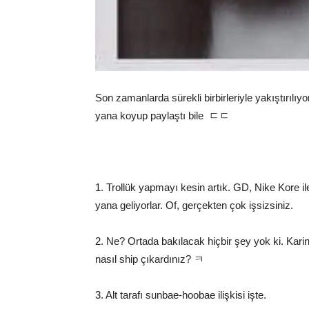
Son zamanlarda sürekli birbirleriyle yakıştırılı
yana koyup paylaştı bile ㄷㄷ
1. Trollük yapmayı kesin artık. GD, Nike Kore il
yana geliyorlar. Of, gerçekten çok işsizsiniz.
2. Ne? Ortada bakılacak hiçbir şey yok ki. Karina
nasıl ship çıkardınız? ㅋ
3. Alt tarafı sunbae-hoobae ilişkisi işte.