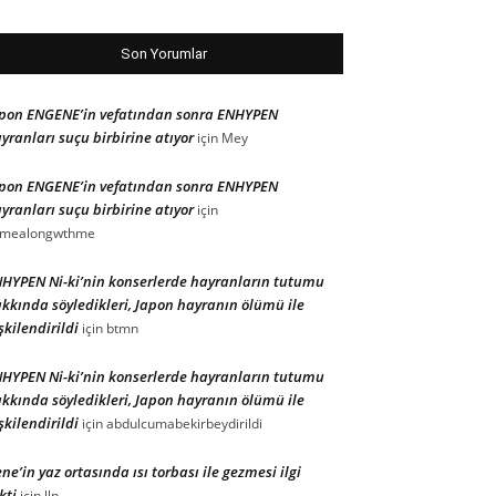
Son Yorumlar
pon ENGENE’in vefatından sonra ENHYPEN
yranları suçu birbirine atıyor
için
Mey
pon ENGENE’in vefatından sonra ENHYPEN
yranları suçu birbirine atıyor
için
omealongwthme
HYPEN Ni-ki’nin konserlerde hayranların tutumu
kkında söyledikleri, Japon hayranın ölümü ile
işkilendirildi
için
btmn
HYPEN Ni-ki’nin konserlerde hayranların tutumu
kkında söyledikleri, Japon hayranın ölümü ile
işkilendirildi
için
abdulcumabekirbeydirildi
ene’in yaz ortasında ısı torbası ile gezmesi ilgi
kti
için
llp