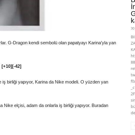
İ
G
k
30
BI
yorlar. G-Dragon kendi sembolü olan papatyayı Karina’yla yan
Z
K
ht
88
[+10][-42]
r
t
f0
e iş birliği yapıyor, Karina da Nike modeli. O yüzden yan
_
2F
si
 Nike elçisi, adam da onlarla iş birliği yapıyor. Buradan
bü
de