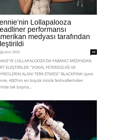
ennie’nin Lollapalooza
eadliner performansı
merikan medyası tarafından
leştirildi
Ağustos 2026
49
ENNIE'YE LOLLAPALOOZA'DA YABANCI MEDYADAN
RT ELEŞTİRİLER: "VOKAL YETERSİZLİĞİ VE
YİRCİLERİN ALANI TERK ETMESİ" BLACKPINK üyesi
nnie, ABD’nin en büyük müzik festivallerinden
rinde tek başına...