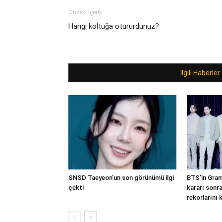
Önceki İçerik
Hangi koltuğa otururdunuz?
İlgili Haberler
SNSD Taeyeon’un son görünümü ilgi
BTS’in Gra
çekti
kararı sonr
rekorlarını