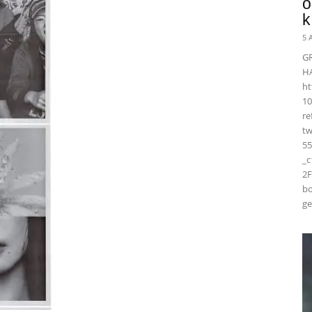
ö
k
5 
G
H
ht
10
r
t
55
_
2F
bo
ge