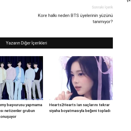
Sonraki İçerik
Kore halkı neden BTS üyelerinin yüzünü
tanımıyor?
Yazarın Diğer İçerikleri
mmy başvurusu yapmama
Hearts2Hearts Ian saçlarını tekrar
ası netizenler grubun
siyaha boyatmasıyla beğeni topladı
 konuşuyor