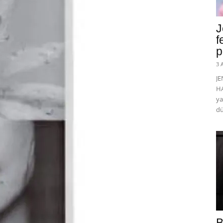
J
f
p
3 
J
HA
ya
dü
B