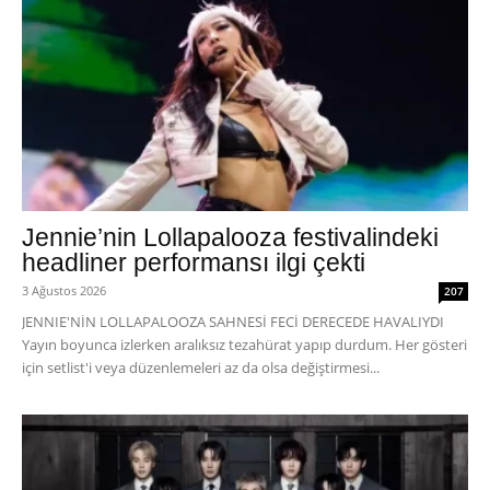
Jennie’nin Lollapalooza festivalindeki
headliner performansı ilgi çekti
3 Ağustos 2026
207
JENNIE'NİN LOLLAPALOOZA SAHNESİ FECİ DERECEDE HAVALIYDI
Yayın boyunca izlerken aralıksız tezahürat yapıp durdum. Her gösteri
için setlist'i veya düzenlemeleri az da olsa değiştirmesi...