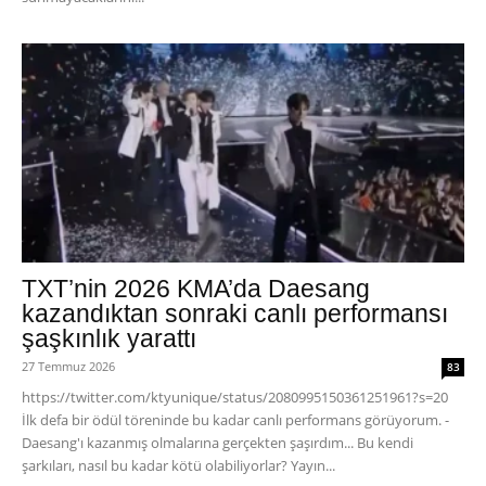
TXT’nin 2026 KMA’da Daesang
kazandıktan sonraki canlı performansı
şaşkınlık yarattı
27 Temmuz 2026
83
https://twitter.com/ktyunique/status/2080995150361251961?s=20
İlk defa bir ödül töreninde bu kadar canlı performans görüyorum. -
Daesang'ı kazanmış olmalarına gerçekten şaşırdım... Bu kendi
şarkıları, nasıl bu kadar kötü olabiliyorlar? Yayın...