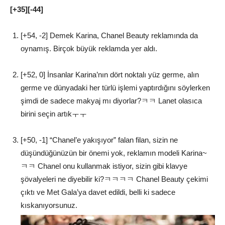
[+35][-44]
[+54, -2] Demek Karina, Chanel Beauty reklamında da
oynamış. Birçok büyük reklamda yer aldı.
[+52, 0] İnsanlar Karina’nın dört noktalı yüz germe, alın
germe ve dünyadaki her türlü işlemi yaptırdığını söylerken
şimdi de sadece makyaj mı diyorlar?ㅋㅋ Lanet olasıca
birini seçin artıkㅜㅜ
[+50, -1] “Chanel’e yakışıyor” falan filan, sizin ne
düşündüğünüzün bir önemi yok, reklamın modeli Karina~
ㅋㅋ Chanel onu kullanmak istiyor, sizin gibi klavye
şövalyeleri ne diyebilir ki?ㅋㅋㅋㅋ Chanel Beauty çekimi
çıktı ve Met Gala’ya davet edildi, belli ki sadece
kıskanıyorsunuz.