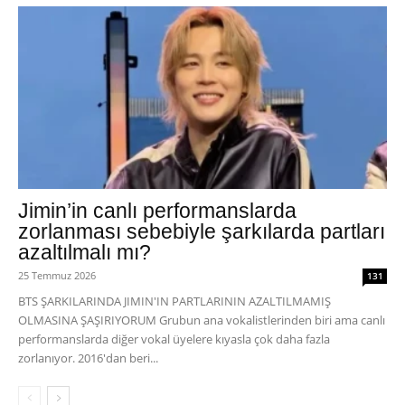
Jimin’in canlı performanslarda
zorlanması sebebiyle şarkılarda partları
azaltılmalı mı?
25 Temmuz 2026
131
BTS ŞARKILARINDA JIMIN'IN PARTLARININ AZALTILMAMIŞ
OLMASINA ŞAŞIRIYORUM Grubun ana vokalistlerinden biri ama canlı
performanslarda diğer vokal üyelere kıyasla çok daha fazla
zorlanıyor. 2016'dan beri...