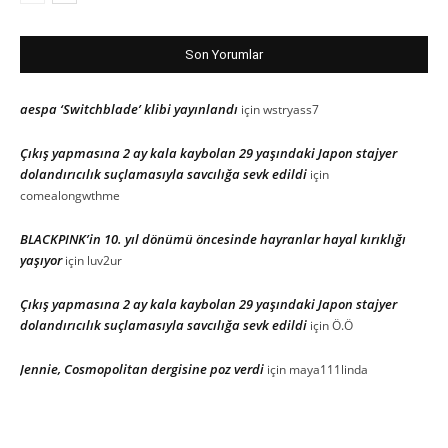
Son Yorumlar
aespa ‘Switchblade’ klibi yayınlandı
için
wstryass7
Çıkış yapmasına 2 ay kala kaybolan 29 yaşındaki Japon stajyer
dolandırıcılık suçlamasıyla savcılığa sevk edildi
için
comealongwthme
BLACKPINK’in 10. yıl dönümü öncesinde hayranlar hayal kırıklığı
yaşıyor
için
luv2ur
Çıkış yapmasına 2 ay kala kaybolan 29 yaşındaki Japon stajyer
dolandırıcılık suçlamasıyla savcılığa sevk edildi
için
Ö.Ö
Jennie, Cosmopolitan dergisine poz verdi
için
maya111linda