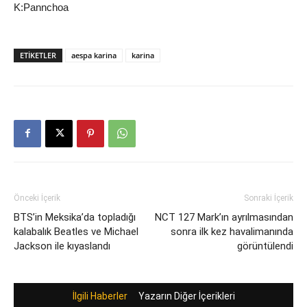
K:Pannchoa
ETIKETLER
aespa karina
karina
Önceki İçerik
Sonraki İçerik
BTS’in Meksika’da topladığı
NCT 127 Mark’ın ayrılmasından
kalabalık Beatles ve Michael
sonra ilk kez havalimanında
Jackson ile kıyaslandı
görüntülendi
İlgili Haberler
Yazarın Diğer İçerikleri