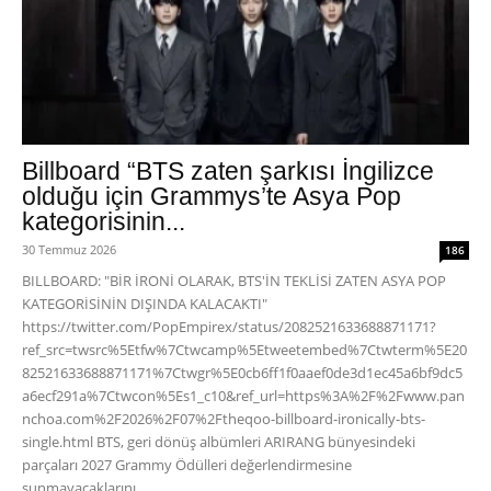
Billboard “BTS zaten şarkısı İngilizce
olduğu için Grammys’te Asya Pop
kategorisinin...
30 Temmuz 2026
186
BILLBOARD: "BİR İRONİ OLARAK, BTS'İN TEKLİSİ ZATEN ASYA POP
KATEGORİSİNİN DIŞINDA KALACAKTI"
https://twitter.com/PopEmpirex/status/2082521633688871171?
ref_src=twsrc%5Etfw%7Ctwcamp%5Etweetembed%7Ctwterm%5E20
82521633688871171%7Ctwgr%5E0cb6ff1f0aaef0de3d1ec45a6bf9dc5
a6ecf291a%7Ctwcon%5Es1_c10&ref_url=https%3A%2F%2Fwww.pan
nchoa.com%2F2026%2F07%2Ftheqoo-billboard-ironically-bts-
single.html BTS, geri dönüş albümleri ARIRANG bünyesindeki
parçaları 2027 Grammy Ödülleri değerlendirmesine
sunmayacaklarını...