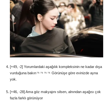
[+49, -2] Yorumlardaki aşağılık kompleksinin ne kadar dışa
vurduğuna bakınㅋㅋㅋㅋ Görünüşe göre evinizde ayna
yok.
[+46, -28] Ama göz makyajını silsen, alnından aşağısı çok
fazla farklı görünüyor