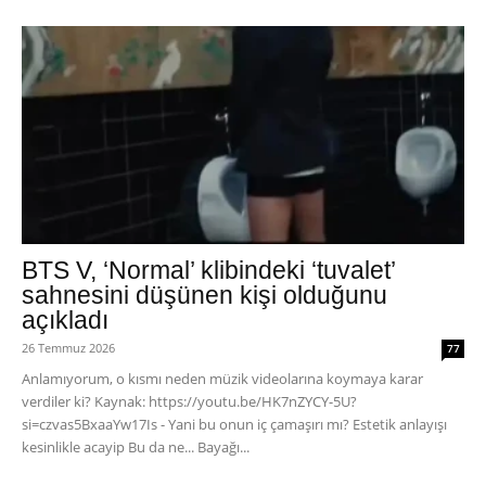
BTS V, ‘Normal’ klibindeki ‘tuvalet’
sahnesini düşünen kişi olduğunu
açıkladı
26 Temmuz 2026
77
Anlamıyorum, o kısmı neden müzik videolarına koymaya karar
verdiler ki? Kaynak: https://youtu.be/HK7nZYCY-5U?
si=czvas5BxaaYw17Is - Yani bu onun iç çamaşırı mı? Estetik anlayışı
kesinlikle acayip Bu da ne... Bayağı...