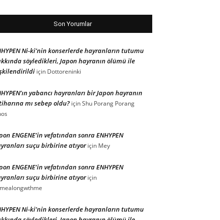
Son Yorumlar
HYPEN Ni-ki’nin konserlerde hayranların tutumu
kkında söyledikleri, Japon hayranın ölümü ile
işkilendirildi
için
Dottoreninki
HYPEN’ın yabancı hayranları bir Japon hayranın
tiharına mı sebep oldu?
için
Shu Porang Porang
nos
pon ENGENE’in vefatından sonra ENHYPEN
yranları suçu birbirine atıyor
için
Mey
pon ENGENE’in vefatından sonra ENHYPEN
yranları suçu birbirine atıyor
için
omealongwthme
HYPEN Ni-ki’nin konserlerde hayranların tutumu
kkında söyledikleri, Japon hayranın ölümü ile