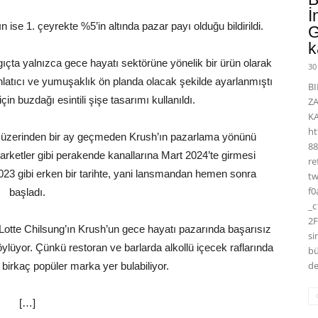
İ
 ise 1. çeyrekte %5’in altında pazar payı olduğu bildirildi.
G
k
çta yalnızca gece hayatı sektörüne yönelik bir ürün olarak
30
hlatıcı ve yumuşaklık ön planda olacak şekilde ayarlanmıştı
BI
için buzdağı esintili şişe tasarımı kullanıldı.
Z
K
ht
 üzerinden bir ay geçmeden Krush’ın pazarlama yönünü
88
arketler gibi perakende kanallarına Mart 2024’te girmesi
r
23 gibi erken bir tarihte, yani lansmandan hemen sonra
t
f0
başladı.
_
2F
in Lotte Chilsung’ın Krush’un gece hayatı pazarında başarısız
si
lüyor. Çünkü restoran ve barlarda alkollü içecek raflarında
bü
de
 birkaç popüler marka yer bulabiliyor.
[…]