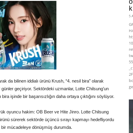
ö
k
5 
G
H
ht
10
r
t
55
_
2F
bo
rak da bilinen iddialı ürünü Krush, “4. nesil bira” olarak
ge
 günler geçiriyor. Sektördeki uzmanlar, Lotte Chilsung’un
 bira işinde bir başarısızlığın daha ortaya çıktığını söylüyor.
yük oyuncu hakim: OB Beer ve Hite Jinro. Lotte Chilsung
 ürünü sürerek sektörde üçüncü sırayı kapmayı hedefliyordu
or bir mücadeleye dönüşmüş durumda.