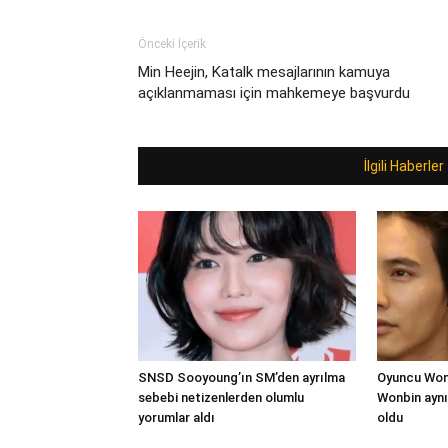
Önceki İçerik
Min Heejin, Katalk mesajlarının kamuya
açıklanmaması için mahkemeye başvurdu
İlgili Haberler
SNSD Sooyoung’ın SM’den ayrılma
Oyuncu Won 
sebebi netizenlerden olumlu
Wonbin aynı
yorumlar aldı
oldu