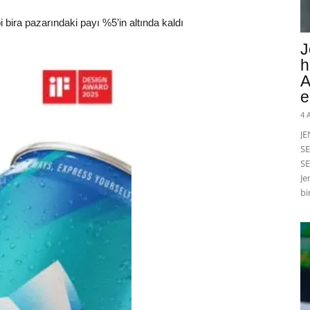
i bira pazarındaki payı %5’in altında kaldı
J
h
A
e
4 
J
SE
SE
Je
bi