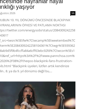
ncesinde hayranlar hayal
ırıklığı yaşıyor
Ağustos 2026
59
RUBUN 10. YIL DÖNÜMÜ ÖNCESİNDE BLACKPINK
AYRANLARININ ÖFKESİ VE PATLAMA NOKTASI
tps://twitter.com/energysobi/status/2084309242258
4361?
ef_src=twsrc%5Etfw%7Ctwcamp%5Etweetembed%7C
wterm%5E2084309242258104361%7Ctwgr%5E939362
8ab9d5f9b4fccffa84a6cff63ebc92fd%7Ctwcon%5Es1
c10&ref_url=https%3A%2F%2Fwww.pannchoa.com%
2026%2F08%2Ftheqoo-blackpink-fans-frustration-
ils.html "Blackpink üyeleri, lütfen artık kendinize
lin.. 8. ya da 9. yıl dönümü değil bu,...