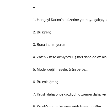
–
1. Her şeyi Karina’nın üzerine yıkmaya çalışıyor
2. Bu iğrenç
3. Buna inanmıyorum
4. Zaten kimse almıyordu, şimdi daha da az ala
5. Model değil mesele, ürün berbattı
6. Bu çok iğrenç
7. Krush daha önce gazlıydı, o zaman daha iyi
8. Krush’ı severdim ama artık içmeyeceğim