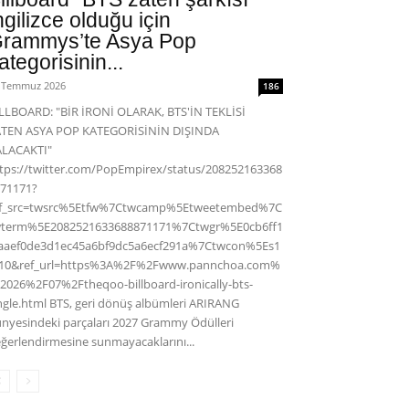
ngilizce olduğu için
rammys’te Asya Pop
ategorisinin...
 Temmuz 2026
186
LLBOARD: "BİR İRONİ OLARAK, BTS'İN TEKLİSİ
ATEN ASYA POP KATEGORİSİNİN DIŞINDA
ALACAKTI"
tps://twitter.com/PopEmpirex/status/208252163368
71171?
ef_src=twsrc%5Etfw%7Ctwcamp%5Etweetembed%7C
wterm%5E2082521633688871171%7Ctwgr%5E0cb6ff1
aaef0de3d1ec45a6bf9dc5a6ecf291a%7Ctwcon%5Es1
c10&ref_url=https%3A%2F%2Fwww.pannchoa.com%
2026%2F07%2Ftheqoo-billboard-ironically-bts-
ngle.html BTS, geri dönüş albümleri ARIRANG
nyesindeki parçaları 2027 Grammy Ödülleri
ğerlendirmesine sunmayacaklarını...