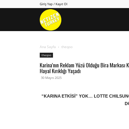
Giriş Yap / Kayıt Ol
Netizen
Turkey
Ana Sayfa
theqoo
theqoo
Karina’nın Reklam Yüzü Olduğu Bira Markası K
Hayal Kırıklığı Yaşadı
30 Mayıs 2025
“KARINA ETKİSİ” YOK… LOTTE CHILSUNG
D