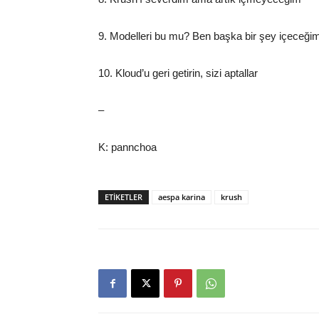
9. Modelleri bu mu? Ben başka bir şey içeceği
10. Kloud’u geri getirin, sizi aptallar
–
K: pannchoa
ETIKETLER
aespa karina
krush