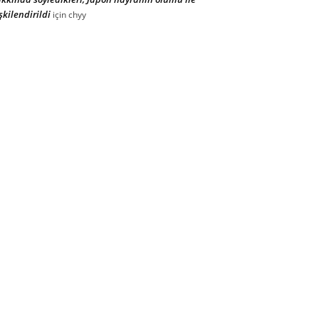
işkilendirildi
için
chyy