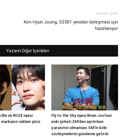
Sonraki İçerik
Kim Hyun Joong, SS501 yeniden birleşmesi için
hazırlanıyor
Yazarın Diğer İçerikleri
Bin ve RIIZE üyesi
Fly to the Sky üyesi Brian Joo’nun
 markanın reklam yüzü
eski şirketi SM’den ayrılırken
parasının olmaması SM’in köle
sözleşmelerini gündeme getirdi