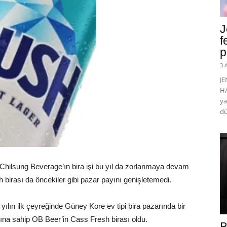
J
f
p
3 
J
HA
ya
dü
 Chilsung Beverage’ın bira işi bu yıl da zorlanmaya devam
 birası da öncekiler gibi pazar payını genişletemedi.
yılın ilk çeyreğinde Güney Kore ev tipi bira pazarında bir
na sahip OB Beer’in Cass Fresh birası oldu.
B