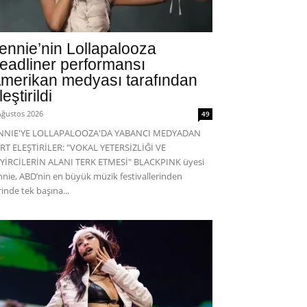
ennie’nin Lollapalooza
eadliner performansı
merikan medyası tarafından
leştirildi
Ağustos 2026
49
ENNIE'YE LOLLAPALOOZA'DA YABANCI MEDYADAN
RT ELEŞTİRİLER: "VOKAL YETERSİZLİĞİ VE
YİRCİLERİN ALANI TERK ETMESİ" BLACKPINK üyesi
nnie, ABD’nin en büyük müzik festivallerinden
rinde tek başına...