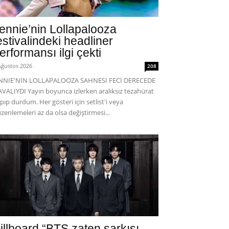
ennie’nin Lollapalooza
estivalindeki headliner
erformansı ilgi çekti
Ağustos 2026
208
ENNIE'NİN LOLLAPALOOZA SAHNESİ FECİ DERECEDE
VALIYDI Yayın boyunca izlerken aralıksız tezahürat
pıp durdum. Her gösteri için setlist'i veya
zenlemeleri az da olsa değiştirmesi...
illboard “BTS zaten şarkısı