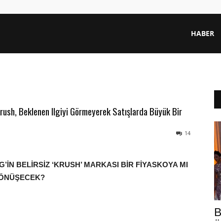
HABER
rush, Beklenen Ilgiyi Görmeyerek Satışlarda Büyük Bir
14
’İN BELİRSİZ ‘KRUSH’ MARKASI BİR FİYASKOYA MI
ÖNÜŞECEK?
B