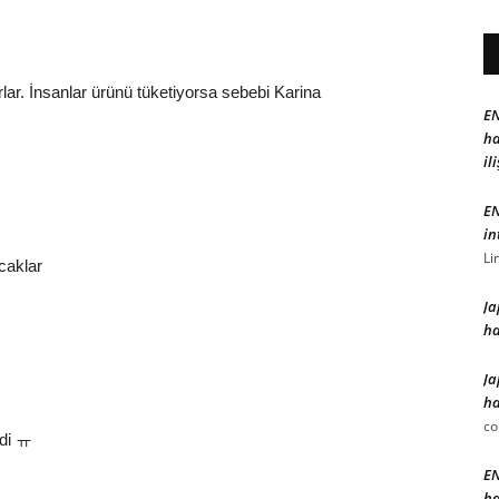
lar. İnsanlar ürünü tüketiyorsa sebebi Karina
EN
ha
il
EN
in
Li
caklar
Ja
ha
Ja
ha
c
ydi ㅠ
EN
ha