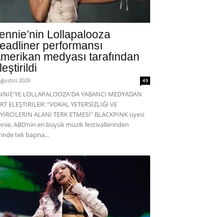
ennie’nin Lollapalooza
eadliner performansı
merikan medyası tarafından
leştirildi
Ağustos 2026
49
ENNIE'YE LOLLAPALOOZA'DA YABANCI MEDYADAN
RT ELEŞTİRİLER: "VOKAL YETERSİZLİĞİ VE
YİRCİLERİN ALANI TERK ETMESİ" BLACKPINK üyesi
nnie, ABD’nin en büyük müzik festivallerinden
rinde tek başına...