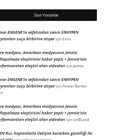
Son Yorumlar
pon ENGENE’in vefatından sonra ENHYPEN
yranları suçu birbirine atıyor
için
Evon
re medyası, Amerikan medyasının Jennie
llapalooza eleştirisini haber yaptı + Jennie’nin
rformanstan eleştiri alan videoları
için
jennie
pon ENGENE’in vefatından sonra ENHYPEN
yranları suçu birbirine atıyor
için
Pireler Berber
en
re medyası, Amerikan medyasının Jennie
llapalooza eleştirisini haber yaptı + Jennie’nin
rformanstan eleştiri alan videoları
için
sinBLand
OV Rui, hayranlarla iletişim kurarken güzelliği ile
ral oldu
için
girlsgenerationnn