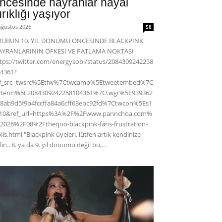
ncesinde hayranlar hayal
ırıklığı yaşıyor
Ağustos 2026
58
RUBUN 10. YIL DÖNÜMÜ ÖNCESİNDE BLACKPINK
AYRANLARININ ÖFKESİ VE PATLAMA NOKTASI
tps://twitter.com/energysobi/status/2084309242258
4361?
ef_src=twsrc%5Etfw%7Ctwcamp%5Etweetembed%7C
wterm%5E2084309242258104361%7Ctwgr%5E939362
8ab9d5f9b4fccffa84a6cff63ebc92fd%7Ctwcon%5Es1
c10&ref_url=https%3A%2F%2Fwww.pannchoa.com%
2026%2F08%2Ftheqoo-blackpink-fans-frustration-
ils.html "Blackpink üyeleri, lütfen artık kendinize
lin.. 8. ya da 9. yıl dönümü değil bu,...