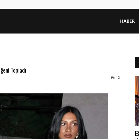
HABER
ğeni Topladı
12
B