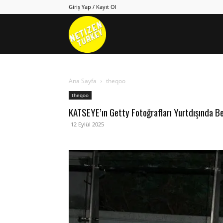
Giriş Yap / Kayıt Ol
Netizen
Turkey
Ana Sayfa
theqoo
theqoo
KATSEYE’ın Getty Fotoğrafları Yurtdışında Be
12 Eylül 2025