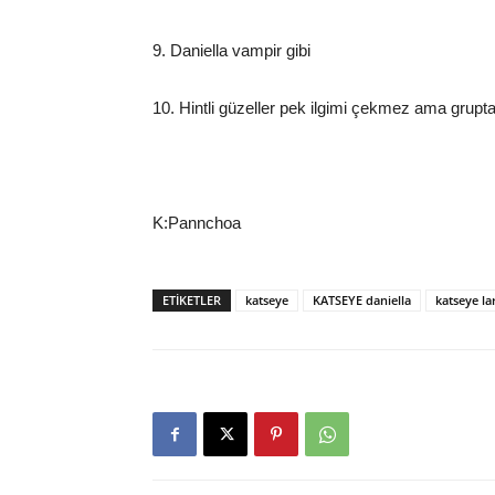
9. Daniella vampir gibi
10. Hintli güzeller pek ilgimi çekmez ama gru
K:Pannchoa
ETIKETLER
katseye
KATSEYE daniella
katseye la