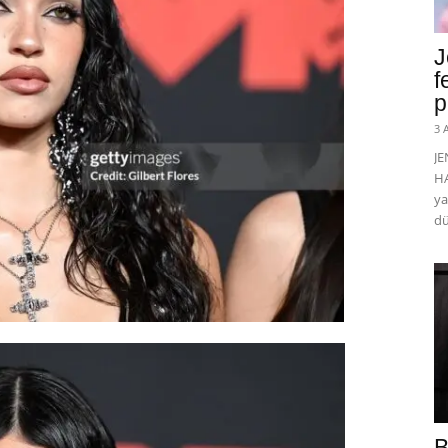
J
f
p
3 
J
HA
ya
dü
B