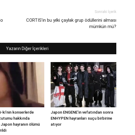
Sonraki İçerik
lo
CORTIS’in bu yılki çaylak grup ödüllerini alması
mümkün mü?
Yazarın Diğer İçerikleri
ki’nin konserlerde
Japon ENGENE’in vefatından sonra
 tutumu hakkında
ENHYPEN hayranları suçu birbirine
i, Japon hayranın ölümü
atıyor
rildi