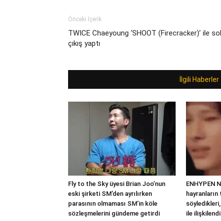
Önceki İçerik
TWICE Chaeyoung ‘SHOOT (Firecracker)’ ile so
çıkış yaptı
İlgili Haberler
Fly to the Sky üyesi Brian Joo’nun
ENHYPEN Ni-
eski şirketi SM’den ayrılırken
hayranların
parasının olmaması SM’in köle
söyledikler
sözleşmelerini gündeme getirdi
ile ilişkilendi