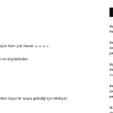
Ja
ha
Ko
örünüyor hem çok havalı ㅠㅠㅠㅜ
Lo
pe
ki en küçüklerden
Ja
ha
İk
Ko
Lo
pe
n kişiyi bir araya getirdiği için etkileyici
XL
vi