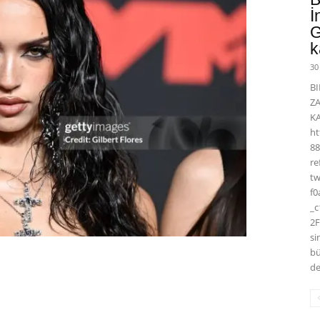
İ
G
k
30
BI
Z
K
ht
88
r
t
f0
_
2F
si
bü
de