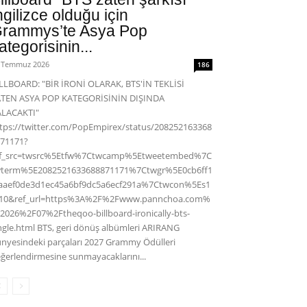
ngilizce olduğu için
rammys’te Asya Pop
ategorisinin...
 Temmuz 2026
186
LLBOARD: "BİR İRONİ OLARAK, BTS'İN TEKLİSİ
ATEN ASYA POP KATEGORİSİNİN DIŞINDA
ALACAKTI"
tps://twitter.com/PopEmpirex/status/208252163368
71171?
ef_src=twsrc%5Etfw%7Ctwcamp%5Etweetembed%7C
wterm%5E2082521633688871171%7Ctwgr%5E0cb6ff1
aaef0de3d1ec45a6bf9dc5a6ecf291a%7Ctwcon%5Es1
c10&ref_url=https%3A%2F%2Fwww.pannchoa.com%
2026%2F07%2Ftheqoo-billboard-ironically-bts-
ngle.html BTS, geri dönüş albümleri ARIRANG
nyesindeki parçaları 2027 Grammy Ödülleri
ğerlendirmesine sunmayacaklarını...