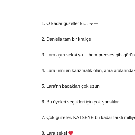
–
1. O kadar güzeller ki… ㅜㅜ
2. Daniella tam bir kraliçe
3. Lara aşırı seksi ya… hem prenses gibi g
4. Lara unni en karizmatik olan, ama aralarında
5. Lara’nn bacakları çok uzun
6. Bu üyeleri seçtikleri için çok şanslılar
7. Çok güzeller. KATSEYE bu kadar farklı milliyette
8. Lara seksi