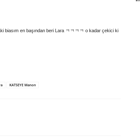
ptaki biasım en başından beri Lara ㅋㅋㅋㅋ o kadar çekici ki
ra
KATSEYE Manon