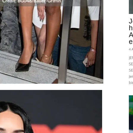
J
h
A
e
4 
J
SE
SE
Je
bi