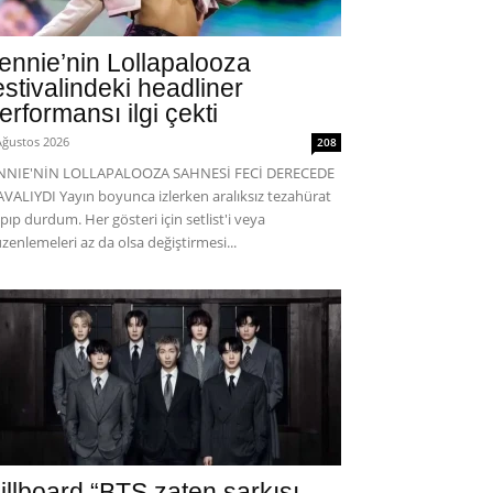
ennie’nin Lollapalooza
estivalindeki headliner
erformansı ilgi çekti
Ağustos 2026
208
ENNIE'NİN LOLLAPALOOZA SAHNESİ FECİ DERECEDE
VALIYDI Yayın boyunca izlerken aralıksız tezahürat
pıp durdum. Her gösteri için setlist'i veya
zenlemeleri az da olsa değiştirmesi...
illboard “BTS zaten şarkısı