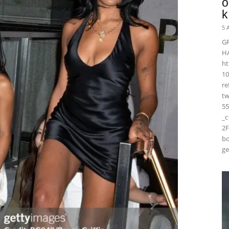
ö
k
5 
G
H
ht
10
r
t
55
_
2F
bo
ge