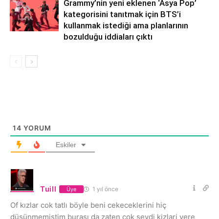
Grammy’nin yeni eklenen ‘Asya Pop’
kategorisini tanıtmak için BTS’i
kullanmak istediği ama planlarının
bozulduğu iddiaları çıktı
14
YORUM
Eskiler
Tuill
1 yıl önce
Üye
Of kızlar cok tatlı böyle beni cekeceklerini hiç
düşünmemiştim burası da zaten çok sevdi kizlari yere