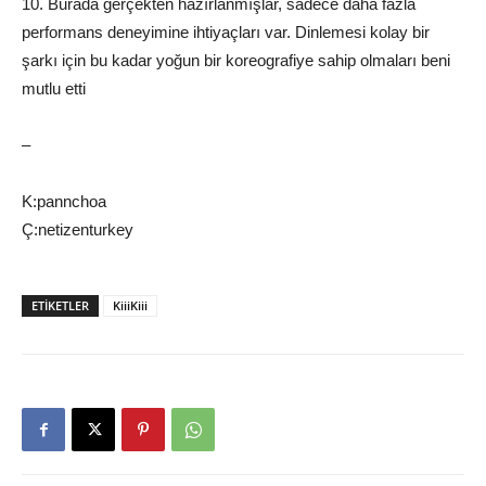
10. Burada gerçekten hazırlanmışlar, sadece daha fazla
performans deneyimine ihtiyaçları var. Dinlemesi kolay bir
şarkı için bu kadar yoğun bir koreografiye sahip olmaları beni
mutlu etti
–
K:pannchoa
Ç:netizenturkey
ETIKETLER
KiiiKiii