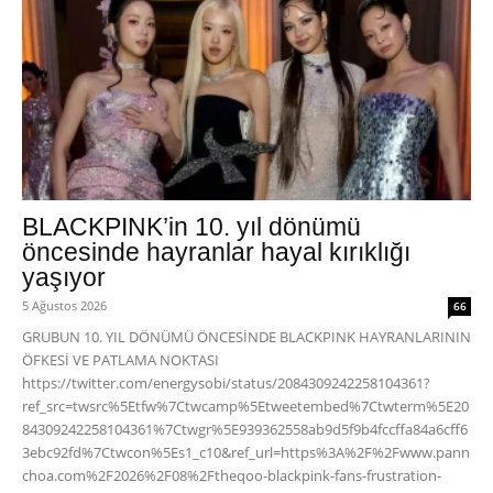
BLACKPINK’in 10. yıl dönümü
öncesinde hayranlar hayal kırıklığı
yaşıyor
5 Ağustos 2026
66
GRUBUN 10. YIL DÖNÜMÜ ÖNCESİNDE BLACKPINK HAYRANLARININ
ÖFKESİ VE PATLAMA NOKTASI
https://twitter.com/energysobi/status/2084309242258104361?
ref_src=twsrc%5Etfw%7Ctwcamp%5Etweetembed%7Ctwterm%5E20
84309242258104361%7Ctwgr%5E939362558ab9d5f9b4fccffa84a6cff6
3ebc92fd%7Ctwcon%5Es1_c10&ref_url=https%3A%2F%2Fwww.pann
choa.com%2F2026%2F08%2Ftheqoo-blackpink-fans-frustration-