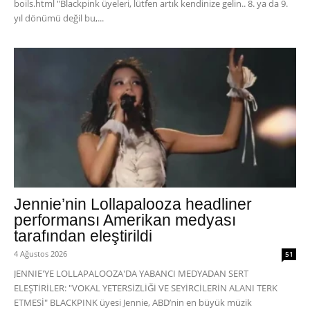
boils.html "Blackpink üyeleri, lütfen artık kendinize gelin.. 8. ya da 9.
yıl dönümü değil bu,...
Jennie’nin Lollapalooza headliner
performansı Amerikan medyası
tarafından eleştirildi
4 Ağustos 2026
51
JENNIE'YE LOLLAPALOOZA'DA YABANCI MEDYADAN SERT
ELEŞTİRİLER: "VOKAL YETERSİZLİĞİ VE SEYİRCİLERİN ALANI TERK
ETMESİ" BLACKPINK üyesi Jennie, ABD’nin en büyük müzik