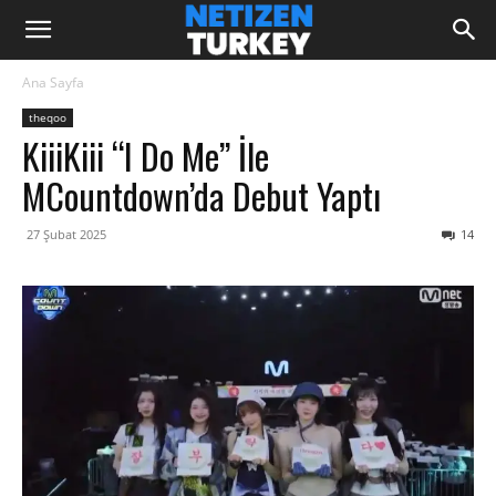
Ana Sayfa
theqoo
KiiiKiii “I Do Me” İle
MCountdown’da Debut Yaptı
27 Şubat 2025
14