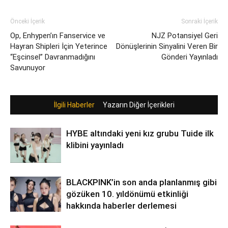
Önceki İçerik
Sonraki İçerik
Op, Enhypen’ın Fanservice ve
NJZ Potansiyel Geri
Hayran Shipleri İçin Yeterince
Dönüşlerinin Sinyalini Veren Bir
“Eşcinsel” Davranmadığını
Gönderi Yayınladı
Savunuyor
İlgili Haberler
Yazarın Diğer İçerikleri
HYBE altındaki yeni kız grubu Tuide ilk
klibini yayınladı
BLACKPINK’in son anda planlanmış gibi
gözüken 10. yıldönümü etkinliği
hakkında haberler derlemesi