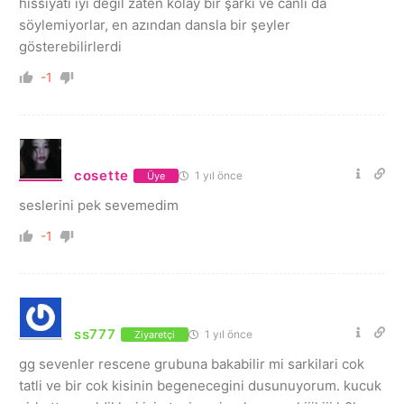
hissiyatı iyi değil zaten kolay bir şarkı ve canlı da
söylemiyorlar, en azından dansla bir şeyler
gösterebilirlerdi
-1
cosette
1 yıl önce
Üye
seslerini pek sevemedim
-1
ss777
1 yıl önce
Ziyaretçi
gg sevenler rescene grubuna bakabilir mi sarkilari cok
tatli ve bir cok kisinin begenecegini dusunuyorum. kucuk