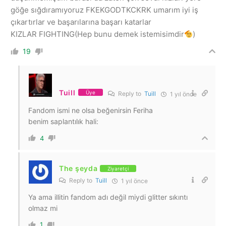
göğe sığdıramıyoruz FKEKGODTKCKRK umarım iyi iş
çıkartırlar ve başarılarına başarı katarlar
KIZLAR FIGHTING(Hep bunu demek istemisimdir
)
19
Tuill
Üye
Reply to
Tuill
1 yıl önce
Fandom ismi ne olsa beğenirsin Feriha
benim saplantılık hali:
4
The şeyda
Ziyaretçi
Reply to
Tuill
1 yıl önce
Ya ama illitin fandom adı değil miydi glitter sıkıntı
olmaz mi
1