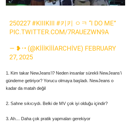
250227
#KIIIKIII
#키키
ㅇㅋ “I DO ME”
PIC.TWITTER.COM/7RAUEZWN9A
— ❥･• (@KIIIKIIIARCHIVE)
FEBRUARY
27, 2025
1. Kim takar NewJeans’i? Neden insanlar sürekli NewJeans’i
gündeme getiriyor? Yorucu olmaya başladı. NewJeans o
kadar da matah değil
2. Sahne sıkıcıydı. Belki de MV çok iyi olduğu içindir?
3. Ah… Daha çok pratik yapmaları gerekiyor