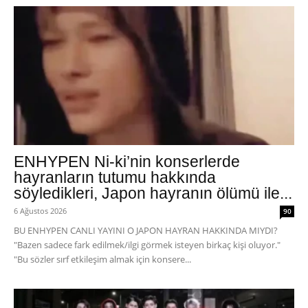
ENHYPEN Ni-ki’nin konserlerde
hayranların tutumu hakkında
söyledikleri, Japon hayranın ölümü ile...
6 Ağustos 2026
90
BU ENHYPEN CANLI YAYINI O JAPON HAYRAN HAKKINDA MIYDI?
"Bazen sadece fark edilmek/ilgi görmek isteyen birkaç kişi oluyor."
"Bu sözler sırf etkileşim almak için konsere...