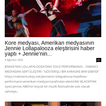
Kore medyası, Amerikan medyasının
Jennie Lollapalooza eleştirisini haber
yaptı + Jennie’nin...
6 Ağustos 2026
51
JENNIE'NİN LOLLAPALOOZA'DAKİ SOLO PERFORMANSI... YABANCI
MEDYADAN SERT ELEŞTİRİ: "GÖSTERİŞLİ BİR KARAOKE BAR GİBİYDİ"
https://netizenturkey.net/jennienin-lollapalooza-headliner-
performansi-amerikan-medyasi-tarafindan-elestirildi/ BLACKPINK
üyesi Jennie, ABD’nin büyük bir müzik festivalinde solo olarak
sahneye...