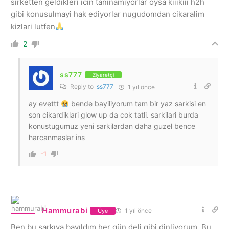
sirketten geldikleri icin taninamiyorlar oysa kiiikiii h2h
gibi konusulmayi hak ediyorlar nugudomdan cikaralim
kizlari lutfen
2
ss777
Ziyaretçi
Reply to
ss777
1 yıl önce
ay evettt
bende bayiliyorum tam bir yaz sarkisi en
son cikardiklari glow up da cok tatli. sarkilari burda
konustugumuz yeni sarkilardan daha guzel bence
harcanmaslar ins
-1
Hammurabi
1 yıl önce
Üye
Ben bu şarkıya bayıldım her gün deli gibi dinliyorum. Bu