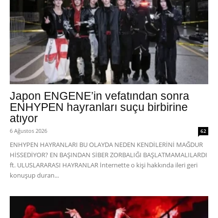
Japon ENGENE’in vefatından sonra
ENHYPEN hayranları suçu birbirine
atıyor
6 Ağustos 2026
62
ENHYPEN HAYRANLARI BU OLAYDA NEDEN KENDİLERİNİ MAĞDUR
HİSSEDİYOR? EN BAŞINDAN SİBER ZORBALIĞI BAŞLATMAMALILARDI
ft. ULUSLARARASI HAYRANLAR İnternette o kişi hakkında ileri geri
konuşup duran...