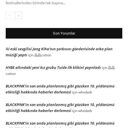
festivallerinden birinde tek başına...
Son Yorumlar
IU eski sevgilisi Jang Kiha’nın şarkısını gönderisinde arka plan
müziği yaptı
için
晶晶cotton
HYBE altındaki yeni kız grubu Tuide ilk klibini yayınladı
için
晶晶
cotton
BLACKPINK’in son anda planlanmış gibi gözüken 10. yıldönümü
etkinliği hakkında haberler derlemesi
için
whodatb
BLACKPINK’in son anda planlanmış gibi gözüken 10. yıldönümü
etkinliği hakkında haberler derlemesi
için
whodatb
BLACKPINK’in son anda planlanmış gibi gözüken 10. yıldönümü