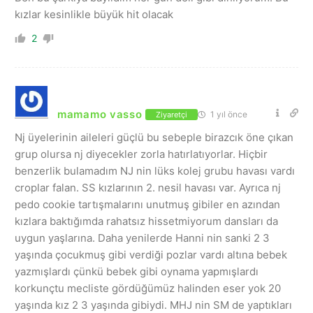
kızlar kesinlikle büyük hit olacak
2
mamamo vasso
1 yıl önce
Ziyaretçi
Nj üyelerinin aileleri güçlü bu sebeple birazcık öne çıkan
grup olursa nj diyecekler zorla hatırlatıyorlar. Hiçbir
benzerlik bulamadım NJ nin lüks kolej grubu havası vardı
croplar falan. SS kızlarının 2. nesil havası var. Ayrıca nj
pedo cookie tartışmalarını unutmuş gibiler en azından
kızlara baktığımda rahatsız hissetmiyorum dansları da
uygun yaşlarına. Daha yenilerde Hanni nin sanki 2 3
yaşında çocukmuş gibi verdiği pozlar vardı altına bebek
yazmışlardı çünkü bebek gibi oynama yapmışlardı
korkunçtu mecliste gördüğümüz halinden eser yok 20
yaşında kız 2 3 yaşında gibiydi. MHJ nin SM de yaptıkları