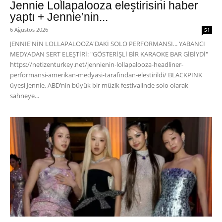
Jennie Lollapalooza eleştirisini haber
yaptı + Jennie’nin...
6 Ağustos 2026
51
JENNIE'NİN LOLLAPALOOZA'DAKİ SOLO PERFORMANSI... YABANCI
MEDYADAN SERT ELEŞTİRİ: "GÖSTERİŞLİ BİR KARAOKE BAR GİBİYDİ"
https://netizenturkey.net/jennienin-lollapalooza-headliner-
performansi-amerikan-medyasi-tarafindan-elestirildi/ BLACKPINK
üyesi Jennie, ABD’nin büyük bir müzik festivalinde solo olarak
sahneye...