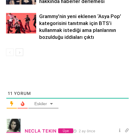
hakkında haberler derlemesi
Grammy’nin yeni eklenen ‘Asya Pop’
kategorisini tanıtmak için BTS’i
kullanmak istediği ama planlarının
bozulduğu iddiaları çıktı
11
YORUM
Eskiler
NECLA TEKIN
2 ay önce
Üye