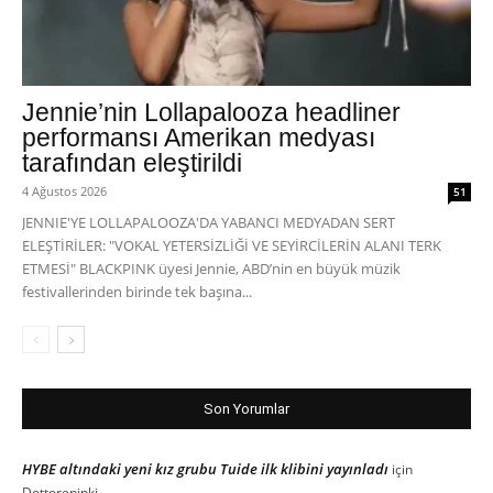
Jennie’nin Lollapalooza headliner
performansı Amerikan medyası
tarafından eleştirildi
4 Ağustos 2026
51
JENNIE'YE LOLLAPALOOZA'DA YABANCI MEDYADAN SERT
ELEŞTİRİLER: "VOKAL YETERSİZLİĞİ VE SEYİRCİLERİN ALANI TERK
ETMESİ" BLACKPINK üyesi Jennie, ABD’nin en büyük müzik
festivallerinden birinde tek başına...
Son Yorumlar
HYBE altındaki yeni kız grubu Tuide ilk klibini yayınladı
için
Dottoreninki