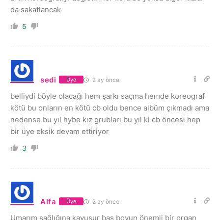
da sakatlancak
5
sedi
2 ay önce
Üye
belliydi böyle olacağı hem şarkı saçma hemde koreograf
kötü bu onların en kötü cb oldu bence albüm çıkmadı ama
nedense bu yıl hybe kız grubları bu yıl ki cb öncesi hep
bir üye eksik devam ettiriyor
3
Alfa
2 ay önce
Üye
Umarım sağlığına kavuşur baş boyun önemli bir organ