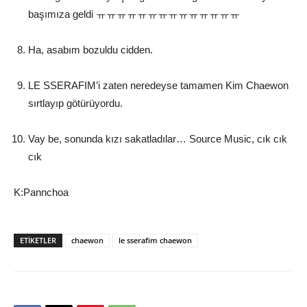
başımıza geldi ㅠㅠㅠㅠㅠㅠㅠㅠㅠㅠㅠㅠㅠㅠ
Ha, asabım bozuldu cidden.
LE SSERAFIM’i zaten neredeyse tamamen Kim Chaewon
sırtlayıp götürüyordu.
Vay be, sonunda kızı sakatladılar… Source Music, cık cık
cık
K:Pannchoa
ETIKETLER
chaewon
le sserafim chaewon