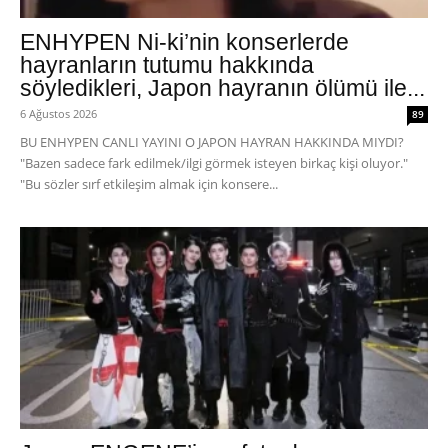
ENHYPEN Ni-ki’nin konserlerde
hayranların tutumu hakkında
söyledikleri, Japon hayranın ölümü ile...
6 Ağustos 2026
89
BU ENHYPEN CANLI YAYINI O JAPON HAYRAN HAKKINDA MIYDI?
"Bazen sadece fark edilmek/ilgi görmek isteyen birkaç kişi oluyor."
"Bu sözler sırf etkileşim almak için konsere...