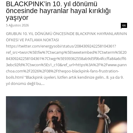
BLACKPINK’in 10. yıl dönümü
öncesinde hayranlar hayal kırıklığı
yaşıyor
5 Ağustos 2026
66
GRUBUN 10. YIL DÖNÜMÜ ÖNCESİNDE BLACKPINK HAYRANLARININ
ÖFKESİ VE PATLAMA NOKTASI
https://twitter.com/energysobi/status/2084309242258104361?
ref_src=twsrc%5Etfw%7Ctwcamp%5Etweetembed%7Ctwterm%5E20
84309242258104361%7Ctwgr%5E939362558ab9d5f9b4fccffa84a6cff6
3ebc92fd%7Ctwcon%5Es1_c10&ref_url=https%3A%2F%2Fwww.pann
choa.com%2F2026%2F08%2Ftheqoo-blackpink-fans-frustration-
boils.html "Blackpink üyeleri, lütfen artık kendinize gelin.. 8. ya da 9.
yıl dönümü değil bu,...