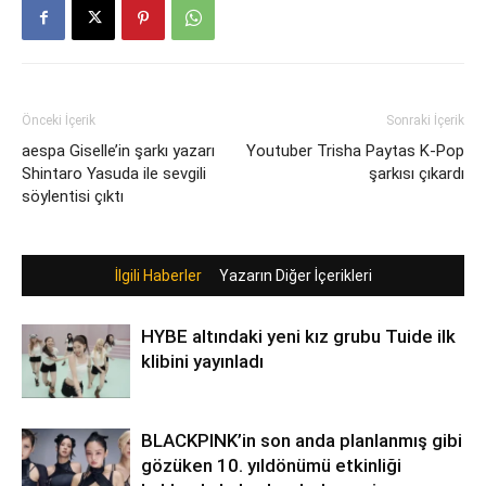
Önceki İçerik
Sonraki İçerik
aespa Giselle’in şarkı yazarı
Youtuber Trisha Paytas K-Pop
Shintaro Yasuda ile sevgili
şarkısı çıkardı
söylentisi çıktı
İlgili Haberler
Yazarın Diğer İçerikleri
HYBE altındaki yeni kız grubu Tuide ilk
klibini yayınladı
BLACKPINK’in son anda planlanmış gibi
gözüken 10. yıldönümü etkinliği