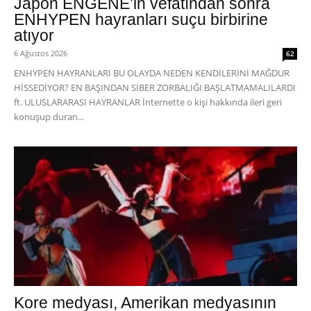
Japon ENGENE’in vefatından sonra
ENHYPEN hayranları suçu birbirine
atıyor
6 Ağustos 2026
62
ENHYPEN HAYRANLARI BU OLAYDA NEDEN KENDİLERİNİ MAĞDUR
HİSSEDİYOR? EN BAŞINDAN SİBER ZORBALIĞI BAŞLATMAMALILARDI
ft. ULUSLARARASI HAYRANLAR İnternette o kişi hakkında ileri geri
konuşup duran...
Kore medyası, Amerikan medyasının