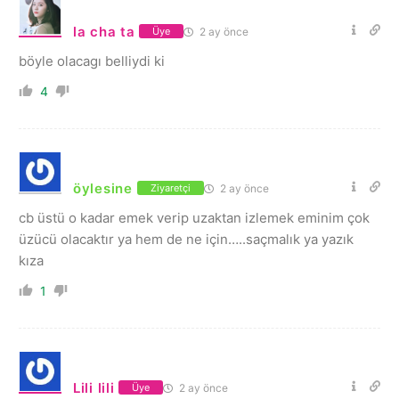
la cha ta
2 ay önce
Üye
böyle olacagı belliydi ki
4
öylesine
2 ay önce
Ziyaretçi
cb üstü o kadar emek verip uzaktan izlemek eminim çok
üzücü olacaktır ya hem de ne için…..saçmalık ya yazık
kıza
1
Lili lili
2 ay önce
Üye