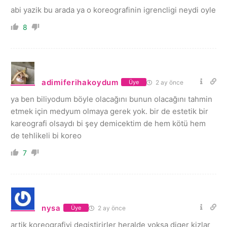
abi yazik bu arada ya o koreografinin igrencligi neydi oyle
8
adimiferihakoydum
2 ay önce
Üye
ya ben biliyodum böyle olacağını bunun olacağını tahmin
etmek için medyum olmaya gerek yok. bir de estetik bir
kareografi olsaydı bi şey demicektim de hem kötü hem
de tehlikeli bi koreo
7
nysa
2 ay önce
Üye
artik koreografiyi degistirirler heralde yoksa diger kizlar