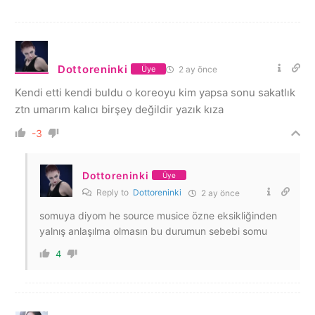
Dottoreninki
2 ay önce
Üye
Kendi etti kendi buldu o koreoyu kim yapsa sonu sakatlık
ztn umarım kalıcı birşey değildir yazık kıza
-3
Dottoreninki
Üye
Reply to
Dottoreninki
2 ay önce
somuya diyom he source musice özne eksikliğinden
yalnış anlaşılma olmasın bu durumun sebebi somu
4