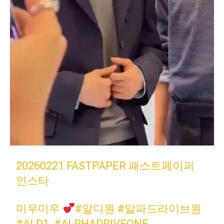
20260221 FASTPAPER 패스트페이퍼
인스타
미우미우
#알디원
#알파드라이브원
#ALD1
#ALPHADRIVEONE