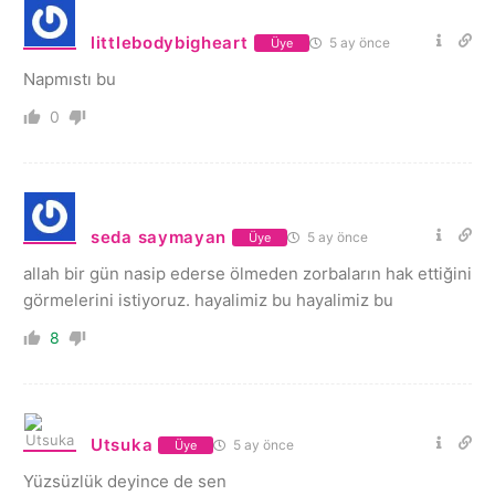
littlebodybigheart
5 ay önce
Üye
Napmıstı bu
0
seda saymayan
5 ay önce
Üye
allah bir gün nasip ederse ölmeden zorbaların hak ettiğini
görmelerini istiyoruz. hayalimiz bu hayalimiz bu
8
Utsuka
5 ay önce
Üye
Yüzsüzlük deyince de sen