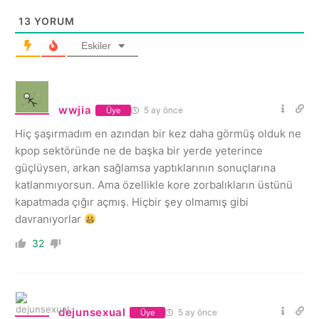
13
YORUM
Eskiler
wwjia
5 ay önce
Üye
Hiç şaşırmadım en azından bir kez daha görmüş olduk ne
kpop sektöründe ne de başka bir yerde yeterince
güçlüysen, arkan sağlamsa yaptıklarının sonuçlarına
katlanmıyorsun. Ama özellikle kore zorbalıkların üstünü
kapatmada çığır açmış. Hiçbir şey olmamış gibi
davranıyorlar
32
dejunsexual
5 ay önce
Üye