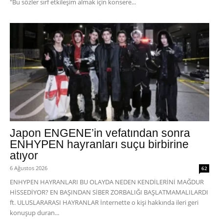
"Bu sözler sırf etkileşim almak için konsere...
Japon ENGENE’in vefatından sonra
ENHYPEN hayranları suçu birbirine
atıyor
6 Ağustos 2026
62
ENHYPEN HAYRANLARI BU OLAYDA NEDEN KENDİLERİNİ MAĞDUR
HİSSEDİYOR? EN BAŞINDAN SİBER ZORBALIĞI BAŞLATMAMALILARDI
ft. ULUSLARARASI HAYRANLAR İnternette o kişi hakkında ileri geri
konuşup duran...