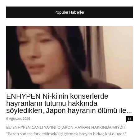
Popüler Haberler
ENHYPEN Ni-ki’nin konserlerde
hayranların tutumu hakkında
söyledikleri, Japon hayranın ölümü ile...
6 Ağustos 2026
88
BU ENHYPEN CANLI YAYINI O JAPON HAYRAN HAKKINDA MIYDI?
"Bazen sadece fark edilmek/ilgi görmek isteyen birkaç kişi oluyor."