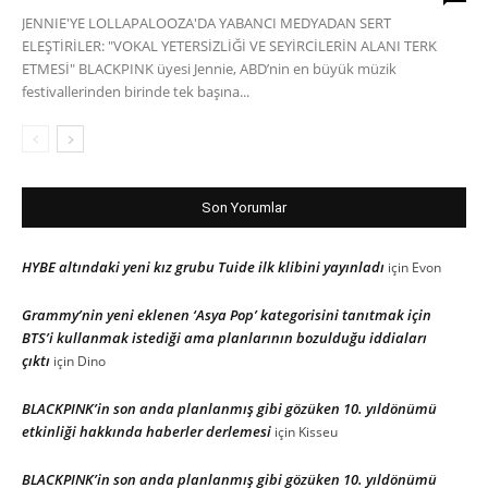
JENNIE'YE LOLLAPALOOZA'DA YABANCI MEDYADAN SERT
ELEŞTİRİLER: "VOKAL YETERSİZLİĞİ VE SEYİRCİLERİN ALANI TERK
ETMESİ" BLACKPINK üyesi Jennie, ABD’nin en büyük müzik
festivallerinden birinde tek başına...
Son Yorumlar
HYBE altındaki yeni kız grubu Tuide ilk klibini yayınladı
için
Evon
Grammy’nin yeni eklenen ‘Asya Pop’ kategorisini tanıtmak için
BTS’i kullanmak istediği ama planlarının bozulduğu iddiaları
çıktı
için
Dino
BLACKPINK’in son anda planlanmış gibi gözüken 10. yıldönümü
etkinliği hakkında haberler derlemesi
için
Kisseu
BLACKPINK’in son anda planlanmış gibi gözüken 10. yıldönümü