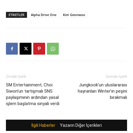
ETIKETLER
Alpha Drive One
Kim Geonwoo
Önceki İçerik
Sonraki İçerik
SM Entertainment, Choi
Jungkook’un uluslararası
Siwon’un tartışmalı SNS
hayranları Winter’ın peşini
paylaşımının ardından yasal
bırakmalı
işlem başlatma sinyali verdi
İlgili Haberler
Yazarın Diğer İçerikleri