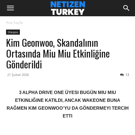
Ana Sayfa
theqoo
Kim Geonwoo, Skandalının
Ortasında Miu Miu Etkinliğine
Gönderildi
21 Şubat 2026
13
3 ALPHA DRIVE ONE ÜYESI BUGÜN MIU MIU
ETKINLIĞINE KATILDI, ANCAK WAKEONE BUNA
RAĞMEN KIM GEONWOO’YU DA GÖNDERMEYI TERCIH
ETTI
‎ ‎ ‎ ‎