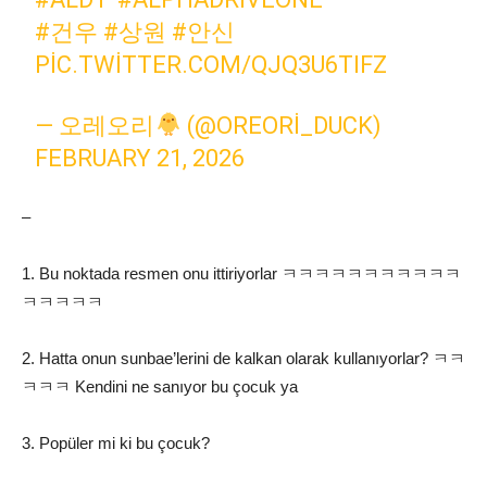
#건우
#상원
#안신
PIC.TWITTER.COM/QJQ3U6TIFZ
— 오레오리
(@OREORI_DUCK)
FEBRUARY 21, 2026
–
1. Bu noktada resmen onu ittiriyorlar ㅋㅋㅋㅋㅋㅋㅋㅋㅋㅋㅋ
ㅋㅋㅋㅋㅋ
2. Hatta onun sunbae’lerini de kalkan olarak kullanıyorlar? ㅋㅋ
ㅋㅋㅋ Kendini ne sanıyor bu çocuk ya
3. Popüler mi ki bu çocuk?