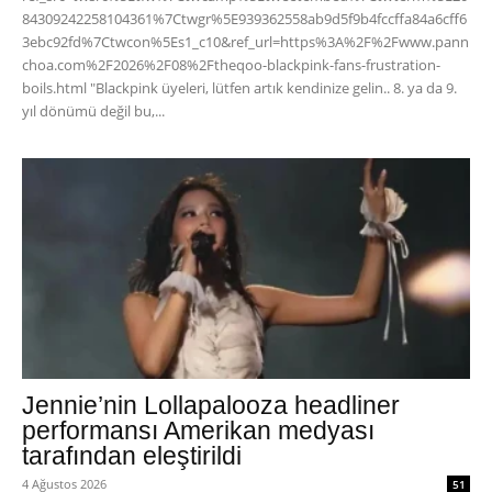
84309242258104361%7Ctwgr%5E939362558ab9d5f9b4fccffa84a6cff6
3ebc92fd%7Ctwcon%5Es1_c10&ref_url=https%3A%2F%2Fwww.pann
choa.com%2F2026%2F08%2Ftheqoo-blackpink-fans-frustration-
boils.html "Blackpink üyeleri, lütfen artık kendinize gelin.. 8. ya da 9.
yıl dönümü değil bu,...
Jennie’nin Lollapalooza headliner
performansı Amerikan medyası
tarafından eleştirildi
4 Ağustos 2026
51