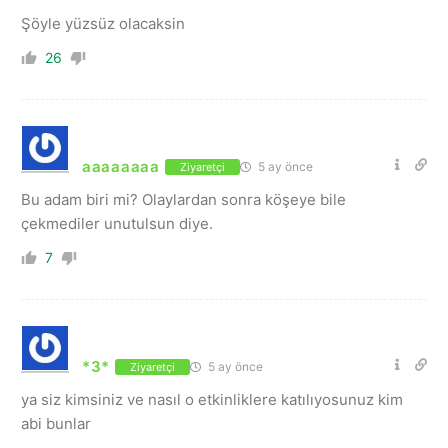
Şöyle yüzsüz olacaksin
26
aaaaaaaa
5 ay önce
Ziyaretçi
Bu adam biri mi? Olaylardan sonra köşeye bile
çekmediler unutulsun diye.
7
*3*
5 ay önce
Ziyaretçi
ya siz kimsiniz ve nasıl o etkinliklere katılıyosunuz kim
abi bunlar