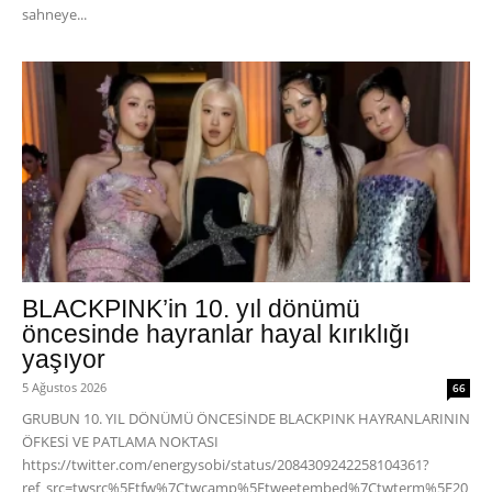
sahneye...
BLACKPINK’in 10. yıl dönümü
öncesinde hayranlar hayal kırıklığı
yaşıyor
5 Ağustos 2026
66
GRUBUN 10. YIL DÖNÜMÜ ÖNCESİNDE BLACKPINK HAYRANLARININ
ÖFKESİ VE PATLAMA NOKTASI
https://twitter.com/energysobi/status/2084309242258104361?
ref_src=twsrc%5Etfw%7Ctwcamp%5Etweetembed%7Ctwterm%5E20