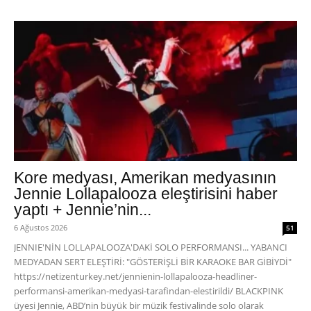
Kore medyası, Amerikan medyasının
Jennie Lollapalooza eleştirisini haber
yaptı + Jennie’nin...
6 Ağustos 2026
51
JENNIE'NİN LOLLAPALOOZA'DAKİ SOLO PERFORMANSI... YABANCI
MEDYADAN SERT ELEŞTİRİ: "GÖSTERİŞLİ BİR KARAOKE BAR GİBİYDİ"
https://netizenturkey.net/jennienin-lollapalooza-headliner-
performansi-amerikan-medyasi-tarafindan-elestirildi/ BLACKPINK
üyesi Jennie, ABD’nin büyük bir müzik festivalinde solo olarak