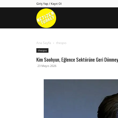
Giriş Yap / Kayıt Ol
Netizen
Turkey
Ana Sayfa
theqoo
theqoo
Kim Soohyun, Eğlence Sektörüne Geri Dönmeyi
23 Mayıs 2026