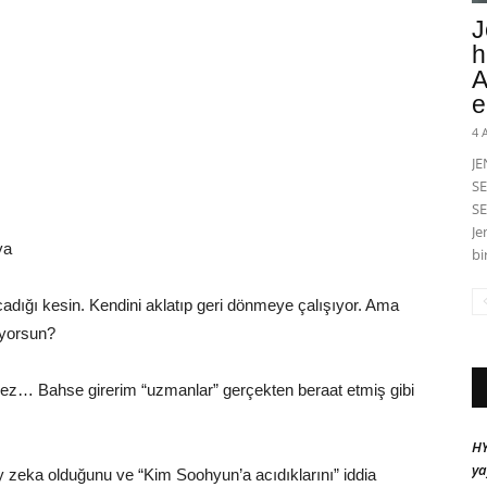
J
h
A
e
4 
J
SE
SE
Je
ya
bi
adığı kesin. Kendini aklatıp geri dönmeye çalışıyor. Ama
ıyorsun?
z… Bahse girerim “uzmanlar” gerçekten beraat etmiş gibi
HY
ya
ay zeka olduğunu ve “Kim Soohyun’a acıdıklarını” iddia