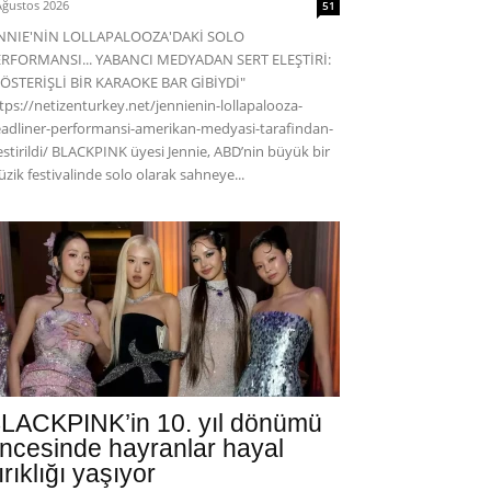
Ağustos 2026
51
ENNIE'NİN LOLLAPALOOZA'DAKİ SOLO
RFORMANSI... YABANCI MEDYADAN SERT ELEŞTİRİ:
ÖSTERİŞLİ BİR KARAOKE BAR GİBİYDİ"
tps://netizenturkey.net/jennienin-lollapalooza-
adliner-performansi-amerikan-medyasi-tarafindan-
estirildi/ BLACKPINK üyesi Jennie, ABD’nin büyük bir
zik festivalinde solo olarak sahneye...
LACKPINK’in 10. yıl dönümü
ncesinde hayranlar hayal
ırıklığı yaşıyor