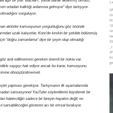
la ağır bir yük. Bazıları, “yasal olarak aklanmış olması,
5 
en ortadan kalktığı anlamına gelmiyor” diye tartışıyor.
G
p olmadığını sorguluyor.
H
ht
10
klanan aktörler kamuoyunun yorgunluğunu göz önünde
r
klarından uzak kalıyorlar. Kore’de keskin bir şekilde bölünmüş
t
için “doğru zamanlama” diye bir şeyin olup olmadığı
55
_
2F
bo
, göz ardı edilmemesi gereken önemli bir nokta var.
ge
nlikle saygıyı hak ediyor ancak bu karar, kamuoyunu
çimine dönüştürülmemeli.
ştiri yapması gerekiyor. Tartışmanın ilk aşamalarında
madan sansasyonel YouTube söylentilerini büyüterek bir
n haberciliğin sadece bir bireyin hayatını değil, on
ıl sarsabileceğini gösteren acı bir emsal bırakıyor.