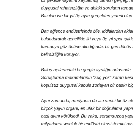
bir şekilde hayatını kaybetmiş olması gerçeği ha
duygusal rahatsızlığın ve ahlaki soruların tamam
Bazıları ise bir yıl üç ayın gerçekten yeterli olu
Batı eğlence endüstrisinde bile, iddialardan a
bulundurarak genellikle iki veya üç yıl spot ışı
kamuoyu göz önüne alındığında, bir geri dönüş 
belirsizliğini koruyor.
Bakış açılarındaki bu gergin ayrılığın ortasında
Soruşturma makamlarının “suç yok” kararı kesi
koşulsuz duygusal kabule zorlayan bir baskı bi
Aynı zamanda, medyanın da acı verici bir öz ele
birçok yayın organı, en ufak bir doğrulama yap
cadı avını körükledi. Bu vaka, sorumsuzca yapıla
milyarlarca wonluk bir endüstri ekosistemini nas