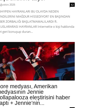
Ağustos 2026
62
NHYPEN HAYRANLARI BU OLAYDA NEDEN
ENDİLERİNİ MAĞDUR HİSSEDİYOR? EN BAŞINDAN
BER ZORBALIĞI BAŞLATMAMALILARDI ft.
USLARARASI HAYRANLAR İnternette o kişi hakkında
eri geri konuşup duran...
ore medyası, Amerikan
edyasının Jennie
ollapalooza eleştirisini haber
aptı + Jennie’nin...