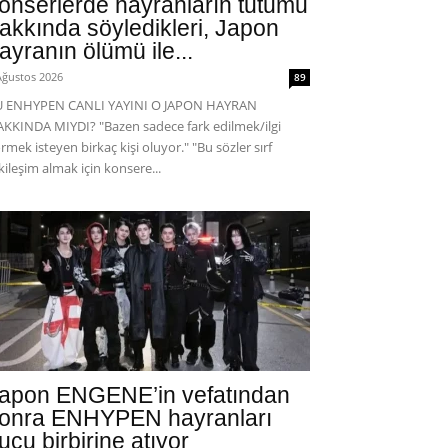
onserlerde hayranların tutumu
akkında söyledikleri, Japon
ayranın ölümü ile...
Ağustos 2026
89
U ENHYPEN CANLI YAYINI O JAPON HAYRAN
KKINDA MIYDI? "Bazen sadece fark edilmek/ilgi
rmek isteyen birkaç kişi oluyor." "Bu sözler sırf
kileşim almak için konsere...
apon ENGENE’in vefatından
onra ENHYPEN hayranları
uçu birbirine atıyor