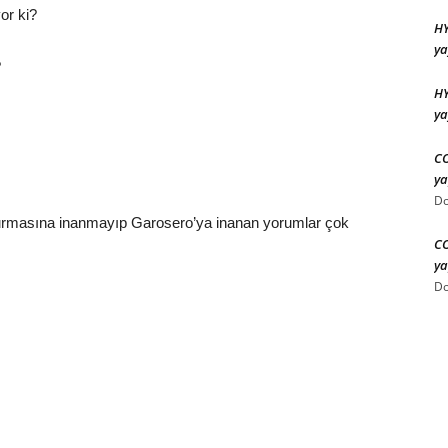
or ki?
HY
ya
?
HY
ya
CO
ya
Do
şturmasına inanmayıp Garosero’ya inanan yorumlar çok
CO
ya
Do