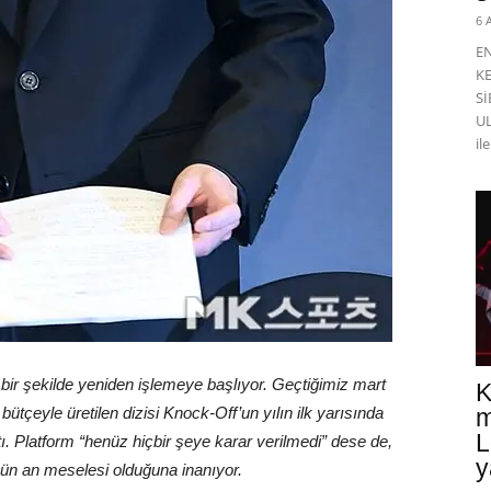
6 
E
K
Sİ
UL
il
bir şekilde yeniden işlemeye başlıyor. Geçtiğimiz mart
K
ütçeyle üretilen dizisi Knock-Off’un yılın ilk yarısında
m
L
ı. Platform “henüz hiçbir şeye karar verilmedi” dese de,
y
ün an meselesi olduğuna inanıyor.