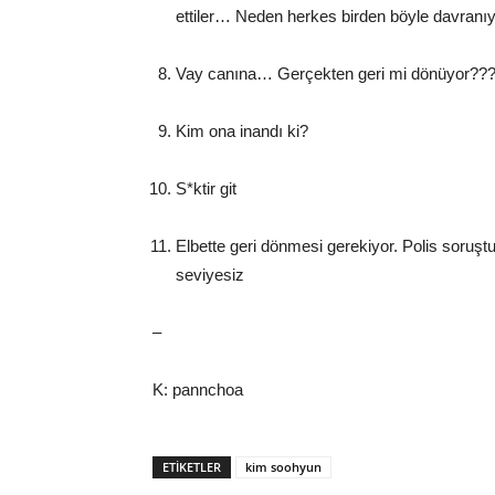
ettiler… Neden herkes birden böyle davranıy
Vay canına… Gerçekten geri mi dönüyor??
Kim ona inandı ki?
S*ktir git
Elbette geri dönmesi gerekiyor. Polis soru
seviyesiz
–
K: pannchoa
ETIKETLER
kim soohyun