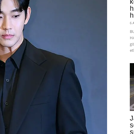
k
h
h
6 
B
HA
gö
et
J
s
s