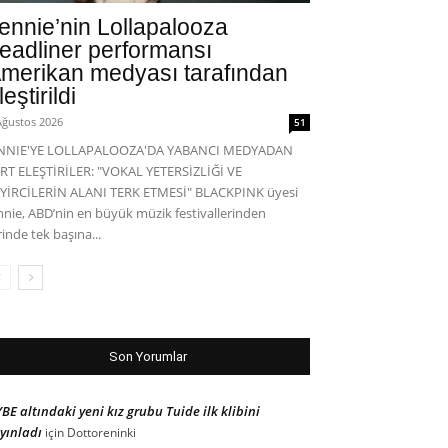
ennie’nin Lollapalooza
eadliner performansı
merikan medyası tarafından
leştirildi
Ağustos 2026
51
ENNIE'YE LOLLAPALOOZA'DA YABANCI MEDYADAN
RT ELEŞTİRİLER: "VOKAL YETERSİZLİĞİ VE
YİRCİLERİN ALANI TERK ETMESİ" BLACKPINK üyesi
nnie, ABD’nin en büyük müzik festivallerinden
rinde tek başına...
Son Yorumlar
BE altındaki yeni kız grubu Tuide ilk klibini
yınladı
için
Dottoreninki