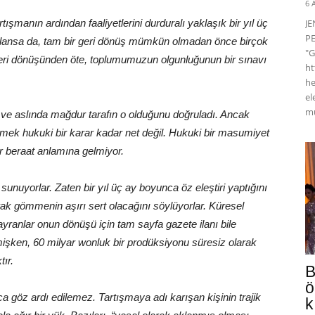
6 
rtışmanın ardından faaliyetlerini durduralı yaklaşık bir yıl üç
J
PE
uçlansa da, tam bir geri dönüş mümkün olmadan önce birçok
"G
geri dönüşünden öte, toplumumuzun olgunluğunun bir sınavı
ht
he
el
mü
u ve aslında mağdur tarafın o olduğunu doğruladı. Ancak
lmek hukuki bir karar kadar net değil. Hukuki bir masumiyet
r beraat anlamına gelmiyor.
nuyorlar. Zaten bir yıl üç ay boyunca öz eleştiri yaptığını
larak gömmenin aşırı sert olacağını söylüyorlar. Küresel
ayranlar onun dönüşü için tam sayfa gazete ilanı bile
elmişken, 60 milyar wonluk bir prodüksiyonu süresiz olarak
ır.
B
ö
 göz ardı edilemez. Tartışmaya adı karışan kişinin trajik
k