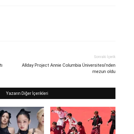
Sonraki İçerik
tı
Allday Project Annie Columbia Üniversitesi’nden
mezun oldu
Yazarın Diğer İçerikleri