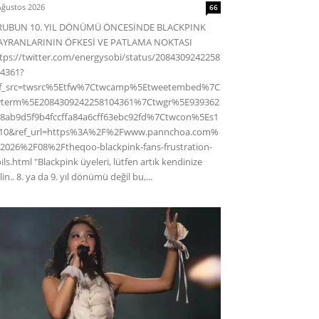
Ağustos 2026
66
RUBUN 10. YIL DÖNÜMÜ ÖNCESİNDE BLACKPINK
AYRANLARININ ÖFKESİ VE PATLAMA NOKTASI
tps://twitter.com/energysobi/status/2084309242258
4361?
ef_src=twsrc%5Etfw%7Ctwcamp%5Etweetembed%7C
wterm%5E2084309242258104361%7Ctwgr%5E939362
8ab9d5f9b4fccffa84a6cff63ebc92fd%7Ctwcon%5Es1
c10&ref_url=https%3A%2F%2Fwww.pannchoa.com%
2026%2F08%2Ftheqoo-blackpink-fans-frustration-
ils.html "Blackpink üyeleri, lütfen artık kendinize
lin.. 8. ya da 9. yıl dönümü değil bu,...