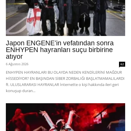
Japon ENGENE’in vefatından sonra
ENHYPEN hayranları suçu birbirine
atıyor
6 Ağustos 2026
62
ENHYPEN HAYRANLARI BU OLAYDA NEDEN KENDİLERİNİ MAĞDUR
HİSSEDİYOR? EN BAŞINDAN SİBER ZORBALIĞI BAŞLATMAMALILARDI
ft. ULUSLARARASI HAYRANLAR İnternette o kişi hakkında ileri geri
konuşup duran...