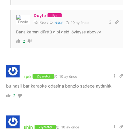
Doyle
Üye
Reply to
lessy
10 ay önce
Bana karnını dürttü gibi geldi öyleyse abovvv
2
rpe
10 ay önce
Ziyaretçi
bu nasil bar karaoke odasina benzio sadece aydınlık
2
shin
10 ay önce
Ziyaretçi