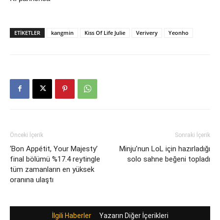
ETIKETLER
kangmin
Kiss Of Life Julie
Verivery
Yeonho
Önceki İçerik
Sonraki İçerik
‘Bon Appétit, Your Majesty’
Minju’nun LoL için hazırladığı
final bölümü %17.4 reytingle
solo sahne beğeni topladı
tüm zamanların en yüksek
oranına ulaştı
İlgili Haberler
Yazarın Diğer İçerikleri