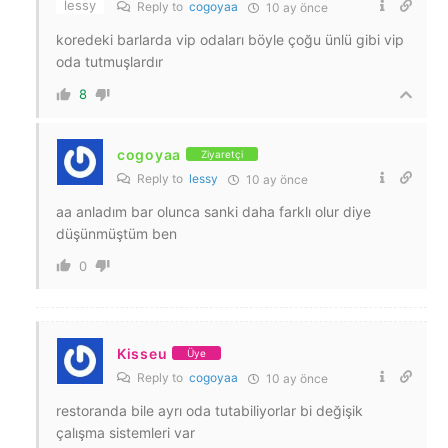
Reply to
cogoyaa
10 ay önce
koredeki barlarda vip odaları böyle çoğu ünlü gibi vip
oda tutmuşlardır
8
cogoyaa
Ziyaretçi
Reply to
lessy
10 ay önce
aa anladım bar olunca sanki daha farklı olur diye
düşünmüştüm ben
0
Kisseu
Üye
Reply to
cogoyaa
10 ay önce
restoranda bile ayrı oda tutabiliyorlar bi değişik
çalışma sistemleri var