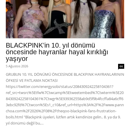
BLACKPINK’in 10. yıl dönümü
öncesinde hayranlar hayal kırıklığı
yaşıyor
5 Ağustos 2026
66
GRUBUN 10. YIL DÖNÜMÜ ÖNCESİNDE BLACKPINK HAYRANLARININ
ÖFKESİ VE PATLAMA NOKTASI
https://twitter.com/energysobi/status/2084309242258104361?
ref_src=twsrc%5Etfw%7Ctwcamp%5Etweetembed%7Ctwterm%5E20
84309242258104361%7Ctwgr%5E939362558ab9d5f9b4fccffa84a6cff6
3ebc92fd%7Ctwcon%5Es1_c10&ref_url=https%3A%2F%2Fwww.pann
choa.com%2F2026%2F08%2Ftheqoo-blackpink-fans-frustration-
boils.html "Blackpink üyeleri, lütfen artık kendinize gelin.. 8. ya da 9.
yıl dönümü değil bu,...