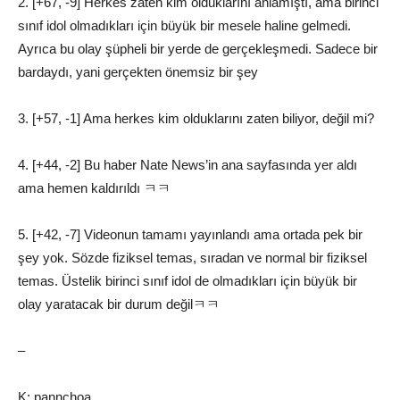
2. [+67, -9] Herkes zaten kim olduklarını anlamıştı, ama birinci
sınıf idol olmadıkları için büyük bir mesele haline gelmedi.
Ayrıca bu olay şüpheli bir yerde de gerçekleşmedi. Sadece bir
bardaydı, yani gerçekten önemsiz bir şey
3. [+57, -1] Ama herkes kim olduklarını zaten biliyor, değil mi?
4. [+44, -2] Bu haber Nate News’in ana sayfasında yer aldı
ama hemen kaldırıldı ㅋㅋ
5. [+42, -7] Videonun tamamı yayınlandı ama ortada pek bir
şey yok. Sözde fiziksel temas, sıradan ve normal bir fiziksel
temas. Üstelik birinci sınıf idol de olmadıkları için büyük bir
olay yaratacak bir durum değilㅋㅋ
–
K: pannchoa