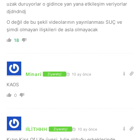
uzak duruyorlar o gidince yan yana etkileşim veriyorlar
djdndndj
O değil de bu şekil videolarının yayınlanması SUÇ ve
şimdi olmayan ilişkileri de asla olmayacak
18
Minari
10 ay önce
Ziyaretçi
KAOS
0
lİLİTHHH
10 ay önce
Ziyaretçi
Kızın Kiss Of Life üyesi Julie olduğu erkeklerinde