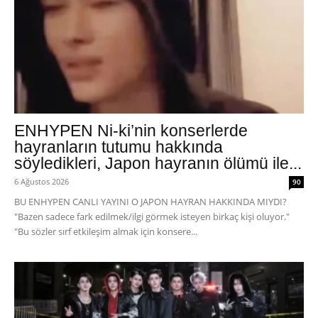
ENHYPEN Ni-ki’nin konserlerde
hayranların tutumu hakkında
söyledikleri, Japon hayranın ölümü ile...
6 Ağustos 2026
90
BU ENHYPEN CANLI YAYINI O JAPON HAYRAN HAKKINDA MIYDI?
"Bazen sadece fark edilmek/ilgi görmek isteyen birkaç kişi oluyor."
"Bu sözler sırf etkileşim almak için konsere...