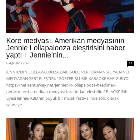
Kore medyası, Amerikan medyasının
Jennie Lollapalooza eleştirisini haber
yaptı + Jennie’nin...
6 Ağustos 2026
53
JENNIE'NİN LOLLAPALOOZA'DAKİ SOLO PERFORMANSI... YABANCI
MEDYADAN SERT ELEŞTİRİ: "GÖSTERİŞLİ BİR KARAOKE BAR GİBİYDİ"
https://netizenturkey.net/jennienin-lollapalooza-headliner-
performansi-amerikan-medyasi-tarafindan-elestirildi/ BLACKPINK
üyesi Jennie, ABD’nin büyük bir müzik festivalinde solo olarak
sahneye...