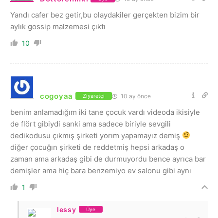
Yandı cafer bez getir,bu olaydakiler gerçekten bizim bir
aylık gossip malzemesi çıktı
10
cogoyaa
10 ay önce
Ziyaretçi
benim anlamadığım iki tane çocuk vardı videoda ikisiyle
de flört gibiydi sanki ama sadece biriyle sevgili
dedikodusu çıkmış şirketi yorım yapamayız demiş
diğer çocuğın şirketi de reddetmiş hepsi arkadaş o
zaman ama arkadaş gibi de durmuyordu bence ayrıca bar
demişler ama hiç bara benzemiyo ev salonu gibi aynı
1
lessy
Üye