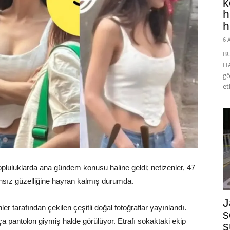
k
h
h
6 
B
HA
gö
et
opluluklarda ana gündem konusu haline geldi; netizenler, 47
ız güzelliğine hayran kalmış durumda.
J
 tarafından çekilen çeşitli doğal fotoğraflar yayınlandı.
s
a pantolon giymiş halde görülüyor. Etrafı sokaktaki ekip
s