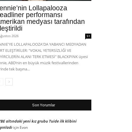
ennie’nin Lollapalooza
eadliner performansı
merikan medyası tarafından
leştirildi
Ağustos 2026
51
ENNIE'YE LOLLAPALOOZA'DA YABANCI MEDYADAN
RT ELEŞTİRİLER: "VOKAL YETERSİZLİĞİ VE
YİRCİLERİN ALANI TERK ETMESİ" BLACKPINK üyesi
nnie, ABD’nin en büyük müzik festivallerinden
rinde tek başına...
Son Yorumlar
BE altındaki yeni kız grubu Tuide ilk klibini
yınladı
için
Evon