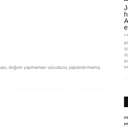
J
h
A
e
4 
J
SE
SE
Je
bi
apması, doğum yapmaması vücudunu yaşlandırmamış
HY
ya