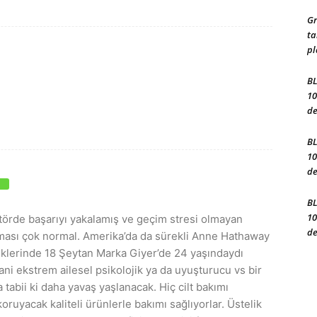
Gr
ta
pl
BL
10
de
BL
10
de
BL
10
ktörde başarıyı yakalamış ve geçim stresi olmayan
de
ması çok normal. Amerika’da da sürekli Anne Hathaway
üklerinde 18 Şeytan Marka Giyer’de 24 yaşındaydı
ani ekstrem ailesel psikolojik ya da uyuşturucu vs bir
tabii ki daha yavaş yaşlanacak. Hiç cilt bakımı
koruyacak kaliteli ürünlerle bakımı sağlıyorlar. Üstelik