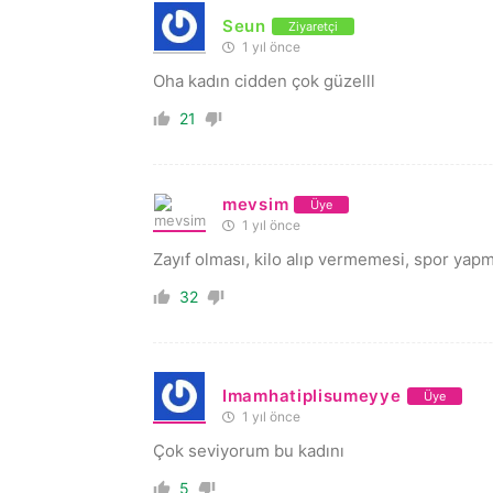
Seun
Ziyaretçi
1 yıl önce
Oha kadın cidden çok güzelll
21
mevsim
Üye
1 yıl önce
Zayıf olması, kilo alıp vermemesi, spor y
32
Imamhatiplisumeyye
Üye
1 yıl önce
Çok seviyorum bu kadını
5