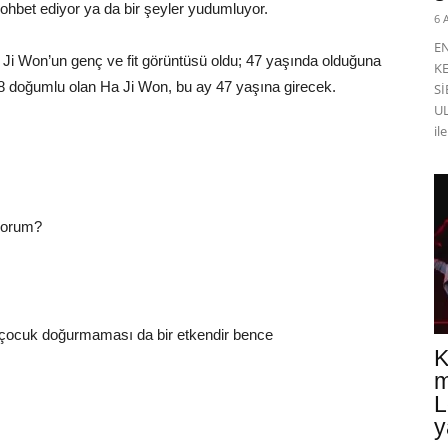
l sohbet ediyor ya da bir şeyler yudumluyor.
6 
E
Ha Ji Won’un genç ve fit görüntüsü oldu; 47 yaşında olduğuna
K
8 doğumlu olan Ha Ji Won, bu ay 47 yaşına girecek.
Sİ
UL
il
yorum?
çocuk doğurmaması da bir etkendir bence
K
m
L
y