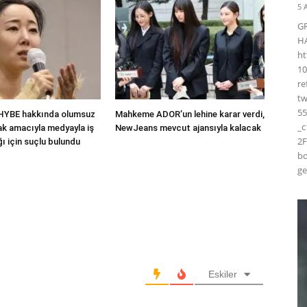
5 
G
H
ht
10
r
t
55
 HYBE hakkında olumsuz
Mahkeme ADOR’un lehine karar verdi,
_
ak amacıyla medyayla iş
NewJeans mevcut ajansıyla kalacak
2F
ığı için suçlu bulundu
bo
ge
Eskiler