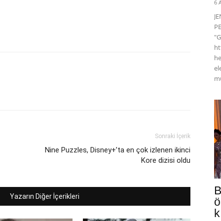
6 
J
PE
"G
ht
he
el
mü
Sonraki İçerik
Nine Puzzles, Disney+’ta en çok izlenen ikinci
Kore dizisi oldu
B
Yazarın Diğer İçerikleri
ö
k