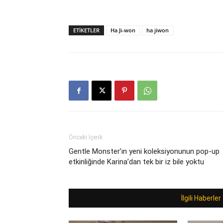
ETIKETLER
Ha Ji-won
ha jiwon
Önceki İçerik
Gentle Monster’ın yeni koleksiyonunun pop-up
etkinliğinde Karina’dan tek bir iz bile yoktu
İlgili Haberler