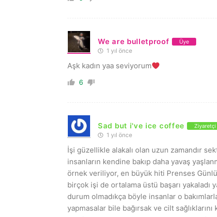
We are bulletproof
Üye
1 yıl önce
Aşk kadın yaa seviyorum
6
Sad but i've ice coffee
Ziyaretçi
1 yıl önce
İşi güzellikle alakalı olan uzun zamandır se
insanların kendine bakıp daha yavaş yaşlan
örnek veriliyor, en büyük hiti Prenses Günl
birçok işi de ortalama üstü başarı yakaladı y
durum olmadıkça böyle insanlar o bakımlarla 
yapmasalar bile bağırsak ve cilt sağlıklarını 