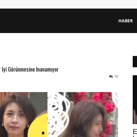
HABER
r Iyi Görünmesine Inanamıyor
10
E