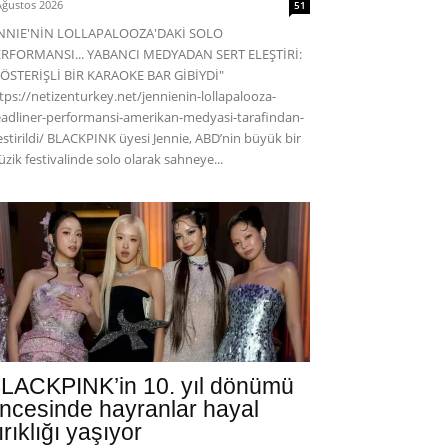
Ağustos 2026
51
ENNIE'NİN LOLLAPALOOZA'DAKİ SOLO
RFORMANSI... YABANCI MEDYADAN SERT ELEŞTİRİ:
ÖSTERİŞLİ BİR KARAOKE BAR GİBİYDİ"
tps://netizenturkey.net/jennienin-lollapalooza-
adliner-performansi-amerikan-medyasi-tarafindan-
estirildi/ BLACKPINK üyesi Jennie, ABD’nin büyük bir
zik festivalinde solo olarak sahneye...
LACKPINK’in 10. yıl dönümü
ncesinde hayranlar hayal
ırıklığı yaşıyor