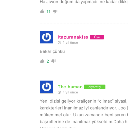
Ha Jiwon doğum da yapmadı, ne kadar dikkat 
11
itazuranakiss
Üye
1 yıl önce
Bekar çünkü
2
The human
Ziyaretçi
1 yıl önce
Yeni dizisi geliyor kraliçenin “climax” siyasi,
karakterleri inanılmaz iyi canlandırıyor. Joo
mükemmel olur. Uzun zamandır beni saran bi
başrollerine de inanılmaz yükseldim.Daha he