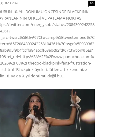
Ağustos 2026
66
RUBUN 10. YIL DÖNÜMÜ ÖNCESİNDE BLACKPINK
AYRANLARININ ÖFKESİ VE PATLAMA NOKTASI
tps://twitter.com/energysobi/status/2084309242258
4361?
ef_src=twsrc%5Etfw%7Ctwcamp%5Etweetembed%7C
wterm%5E2084309242258104361%7Ctwgr%5E939362
8ab9d5f9b4fccffa84a6cff63ebc92fd%7Ctwcon%5Es1
c10&ref_url=https%3A%2F%2Fwww.pannchoa.com%
2026%2F08%2Ftheqoo-blackpink-fans-frustration-
ils.html "Blackpink üyeleri, lütfen artık kendinize
lin.. 8. ya da 9. yıl dönümü değil bu,...