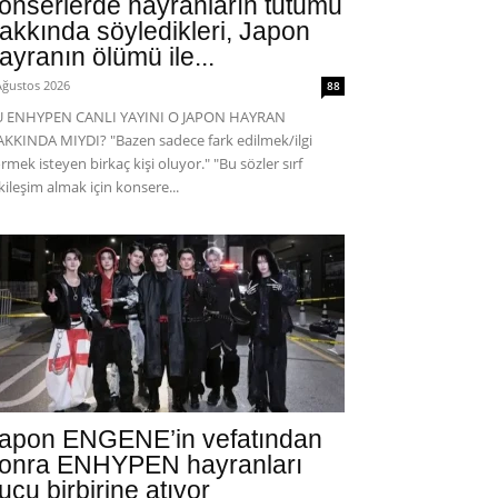
onserlerde hayranların tutumu
akkında söyledikleri, Japon
ayranın ölümü ile...
Ağustos 2026
88
U ENHYPEN CANLI YAYINI O JAPON HAYRAN
KKINDA MIYDI? "Bazen sadece fark edilmek/ilgi
rmek isteyen birkaç kişi oluyor." "Bu sözler sırf
kileşim almak için konsere...
apon ENGENE’in vefatından
onra ENHYPEN hayranları
uçu birbirine atıyor