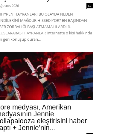
Ağustos 2026
62
NHYPEN HAYRANLARI BU OLAYDA NEDEN
ENDİLERİNİ MAĞDUR HİSSEDİYOR? EN BAŞINDAN
BER ZORBALIĞI BAŞLATMAMALILARDI ft.
USLARARASI HAYRANLAR İnternette o kişi hakkında
eri geri konuşup duran...
ore medyası, Amerikan
edyasının Jennie
ollapalooza eleştirisini haber
aptı + Jennie’nin...