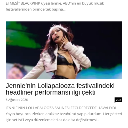
ETMESİ" BLACKPINK üyesi Jennie, ABD’nin en büyük müzik
festivallerinden birinde tek başına...
Jennie’nin Lollapalooza festivalindeki
headliner performansı ilgi çekti
3 Ağustos 2026
208
JENNIE'NİN LOLLAPALOOZA SAHNESİ FECİ DERECEDE HAVALIYDI
Yayın boyunca izlerken aralıksız tezahürat yapıp durdum. Her gösteri
için setlist'i veya düzenlemeleri az da olsa değiştirmesi...