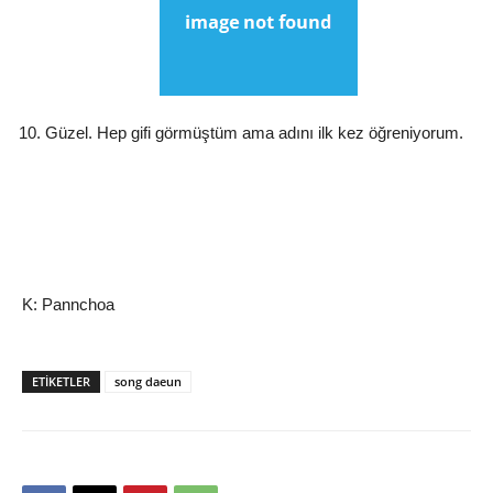
Güzel. Hep gifi görmüştüm ama adını ilk kez öğreniyorum.
K: Pannchoa
ETIKETLER
song daeun