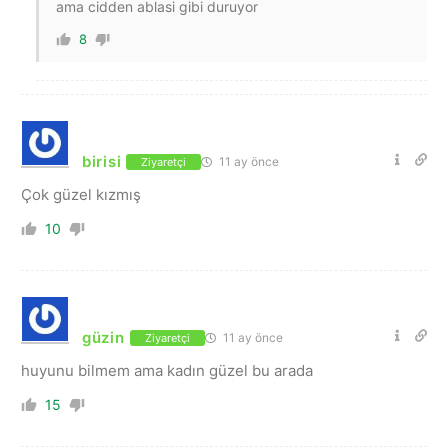
ama cidden ablasi gibi duruyor
8
birisi
11 ay önce
Ziyaretçi
Çok güzel kızmış
10
güzin
11 ay önce
Ziyaretçi
huyunu bilmem ama kadın güzel bu arada
15