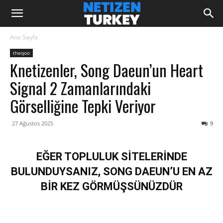
Ana Sayfa
theqoo
Knetizenler, Song Daeun’un Heart
Signal 2 Zamanlarındaki
Görselliğine Tepki Veriyor
27 Ağustos 2025
9
EĞER TOPLULUK SİTELERİNDE
BULUNDUYSANIZ, SONG DAEUN’U EN AZ
BİR KEZ GÖRMÜŞSÜNÜZDÜR