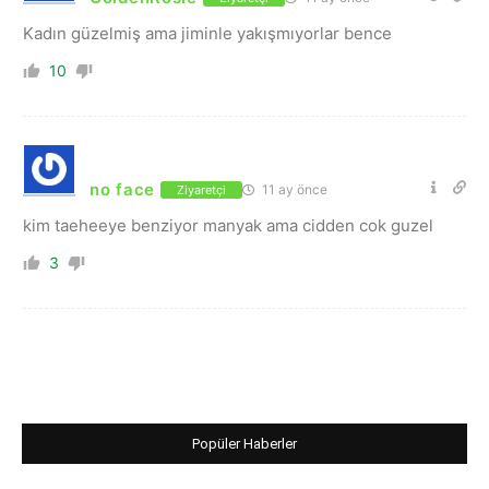
Kadın güzelmiş ama jiminle yakışmıyorlar bence
10
no face
11 ay önce
Ziyaretçi
kim taeheeye benziyor manyak ama cidden cok guzel
3
Popüler Haberler