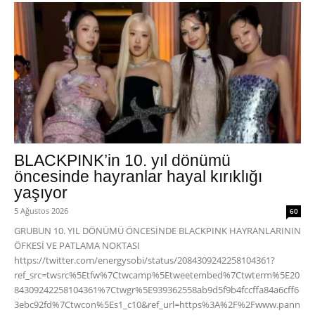
BLACKPINK’in 10. yıl dönümü
öncesinde hayranlar hayal kırıklığı
yaşıyor
5 Ağustos 2026
60
GRUBUN 10. YIL DÖNÜMÜ ÖNCESİNDE BLACKPINK HAYRANLARININ
ÖFKESİ VE PATLAMA NOKTASI
https://twitter.com/energysobi/status/2084309242258104361?
ref_src=twsrc%5Etfw%7Ctwcamp%5Etweetembed%7Ctwterm%5E20
84309242258104361%7Ctwgr%5E939362558ab9d5f9b4fccffa84a6cff6
3ebc92fd%7Ctwcon%5Es1_c10&ref_url=https%3A%2F%2Fwww.pann