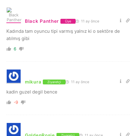
Black Panther
11 ay önce
Üye
Kadında tam oyuncu tipi varmış yalnız ki o sektöre de
atılmış gibi
6
mikura
11 ay önce
Ziyaretçi
kadin guzel degil bence
-9
GoldenRosie
11 ay önce
Ziyaretçi