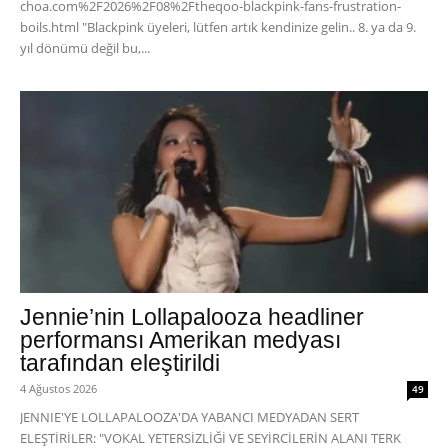
choa.com%2F2026%2F08%2Ftheqoo-blackpink-fans-frustration-
boils.html "Blackpink üyeleri, lütfen artık kendinize gelin.. 8. ya da 9.
yıl dönümü değil bu,...
Jennie’nin Lollapalooza headliner
performansı Amerikan medyası
tarafından eleştirildi
4 Ağustos 2026
49
JENNIE'YE LOLLAPALOOZA'DA YABANCI MEDYADAN SERT
ELEŞTİRİLER: "VOKAL YETERSİZLİĞİ VE SEYİRCİLERİN ALANI TERK