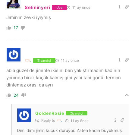
Selininyeri
11 ay önce
Üye
Jimin’in zevki iyiymiş
17
.
11 ay önce
Ziyaretçi
abla güzel de jiminle ikisini ben yakıştırmadım kadının
yanında biraz küçük kalmış gibi yani tabi gönül ferman
dinlemez orası da ayrı
24
GoldenRosie
Ziyaretçi
Reply to
.
11 ay önce
Dimi dimi jimin küçük duruyor. Zaten kadın büyükmüş