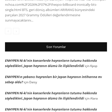
nchoa.com%2F2026%2F07%2Ftheqoo-billboard-ironically-bts-
single.html BTS, geri dönüş albümleri ARIRANG bünyesindeki
parçaları 2027 Grammy Ödülleri değerlendirmesine
sunmayacaklarını...
Son Yorumlar
ENHYPEN Ni-ki’nin konserlerde hayranların tutumu hakkında
söyledikleri, Japon hayranın ölümü ile ilişkilendirildi
için
Kpop
ENHYPEN’ın yabancı hayranları bir Japon hayranın intiharına mı
sebep oldu?
için
Daisy
ENHYPEN Ni-ki’nin konserlerde hayranların tutumu hakkında
söyledikleri, Japon hayranın ölümü ile ilişkilendirildi
için
Alara
ENHYPEN Ni-ki’nin konserlerde hayranların tutumu hakkında