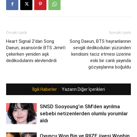
Önceki İçerik
Sonraki İçerik
Heart Signal 2’dan Song
Song Daeun, BTS hayranlarının
Daeun, asansörde BTS Jimin’i
sevgili dedikoduları yüzünden
çekerken yeniden aşk
kendisini taciz etmesi üzerine
dedikodularını alevlendirdi
eski bir canlı yayında
gözyaşlarına boğuldu
İlgili Haberler
Yazarın Diğer İçerikleri
SNSD Sooyoung’ın SM’den ayrılma
sebebi netizenlerden olumlu yorumlar
aldı
Oyuncu Won Bin ve RIIZE üyesi Wonbin