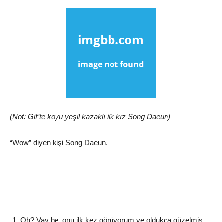
(Not: Gif’te koyu yeşil kazaklı ilk kız Song Daeun)
“Wow” diyen kişi Song Daeun.
Oh? Vay be, onu ilk kez görüyorum ve oldukça güzelmiş.