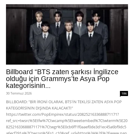
Billboard “BTS zaten şarkısı İngilizce
olduğu için Grammys’te Asya Pop
kategorisinin...
30 Temmuz 2026
186
BILLBOARD: "BİR İRONİ OLARAK, BTS'İN TEKLİSİ ZATEN ASYA POP
KATEGORİSİNİN DIŞINDA KALACAKTI"
https://twitter.com/PopEmpirex/status/2082521633688871171?
ref_src=twsrc%5Etfw%7Ctwcamp%5Etweetembed%7Ctwterm%5E20
82521633688871171%7Ctwgr%5E0cb6ff1f0aaef0de3d1ec45a6bf9dc5
a6ecf291a%7Ctwcon%5Es1_c10&ref_url=https%3A%2F%2Fwww.pan