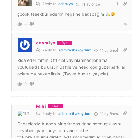
Reply to
edamiya
11 ay önce
çoook teşekkür ederim hepsine bakacağım
0
edamiya
Üye
Reply to
adimiferihakoydum
11 ay önce
Rica ederimmm. Official yayınlanmadılar ama
youtube’da bulursun Battle ve need çok güzel şarkılar
onlara da bakabilirsin. (Taylor bunları yayınla)
0
Mihi
Üye
Reply to
adimiferihakoydum
11 ay önce
Geçenlerde burada bir arkadaş daha sormuştu aynı
cevabımı yapıştırıyorum yine ehehe
folklore albümü direkt. asla seçemedim içinden hepsi