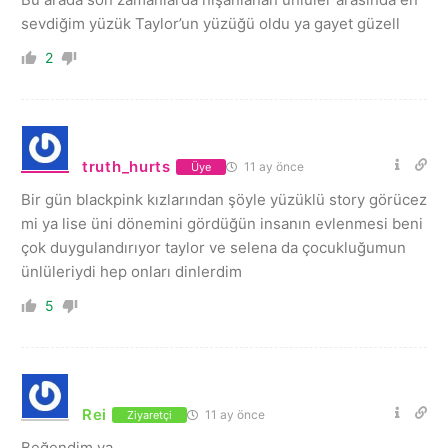
sevdiğim yüzük Taylor’un yüzüğü oldu ya gayet güzell
2
truth_hurts
11 ay önce
Üye
Bir gün blackpink kızlarından şöyle yüzüklü story görücez
mi ya lise üni dönemini gördüğün insanın evlenmesi beni
çok duygulandırıyor taylor ve selena da çocukluğumun
ünlüleriydi hep onları dinlerdim
5
Rei
11 ay önce
Ziyaretçi
Beğendim ya