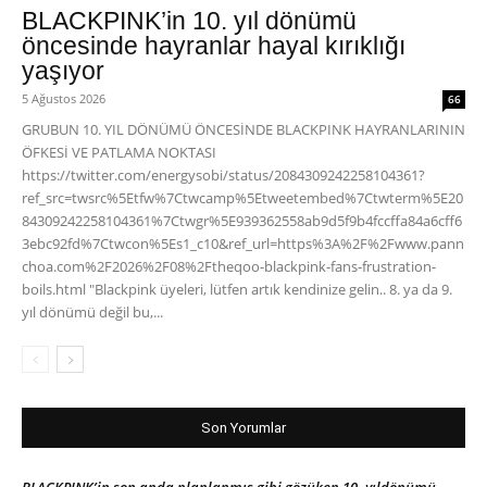
BLACKPINK’in 10. yıl dönümü
öncesinde hayranlar hayal kırıklığı
yaşıyor
5 Ağustos 2026
66
GRUBUN 10. YIL DÖNÜMÜ ÖNCESİNDE BLACKPINK HAYRANLARININ
ÖFKESİ VE PATLAMA NOKTASI
https://twitter.com/energysobi/status/2084309242258104361?
ref_src=twsrc%5Etfw%7Ctwcamp%5Etweetembed%7Ctwterm%5E20
84309242258104361%7Ctwgr%5E939362558ab9d5f9b4fccffa84a6cff6
3ebc92fd%7Ctwcon%5Es1_c10&ref_url=https%3A%2F%2Fwww.pann
choa.com%2F2026%2F08%2Ftheqoo-blackpink-fans-frustration-
boils.html "Blackpink üyeleri, lütfen artık kendinize gelin.. 8. ya da 9.
yıl dönümü değil bu,...
Son Yorumlar
BLACKPINK’in son anda planlanmış gibi gözüken 10. yıldönümü