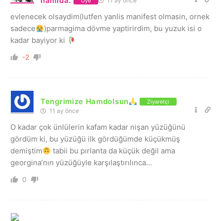
namida.
11 ay önce
Üye
evlenecek olsaydim(lutfen yanlis manifest olmasin, ornek
sadece
)parmagima dövme yaptirirdim, bu yuzuk isi o
kadar bayiyor ki
-2
Tengrimize Hamdolsun
Ziyaretçi
11 ay önce
O kadar çok ünlülerin kafam kadar nişan yüzüğünü
gördüm ki, bu yüzüğü ilk gördüğümde küçükmüş
demiştim
tabii bu pırlanta da küçük değil ama
georgina’nın yüzüğüyle karşılaştırılınca…
0