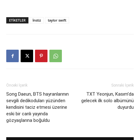
ETIKETLER
İnstiz
taylor swift
Önceki İçerik
Sonraki İçerik
Song Daeun, BTS hayranlarının
TXT Yeonjun, Kasım’da
sevgili dedikoduları yüzünden
gelecek ilk solo albümünü
kendisini taciz etmesi üzerine
duyurdu
eski bir canlı yayında
gözyaşlarına boğuldu