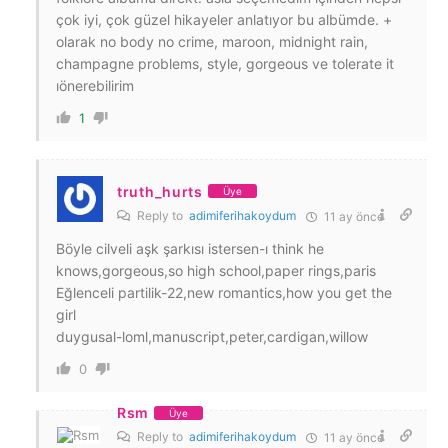
çok iyi, çok güzel hikayeler anlatıyor bu albümde. +
olarak no body no crime, maroon, midnight rain,
champagne problems, style, gorgeous ve tolerate it
ıönerebilirim
1
truth_hurts
Üye
Reply to
adimiferihakoydum
11 ay önce
Böyle cilveli aşk şarkısı istersen-ı think he
knows,gorgeous,so high school,paper rings,paris
Eğlenceli partilik-22,new romantics,how you get the
girl
duygusal-loml,manuscript,peter,cardigan,willow
0
Rsm
Üye
Reply to
adimiferihakoydum
11 ay önce