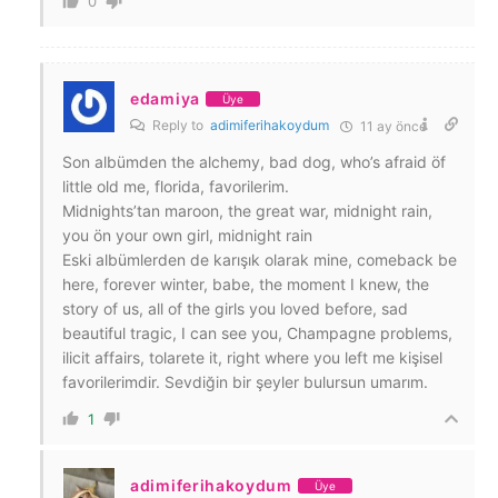
0
edamiya
Üye
Reply to
adimiferihakoydum
11 ay önce
Son albümden the alchemy, bad dog, who’s afraid öf
little old me, florida, favorilerim.
Midnights’tan maroon, the great war, midnight rain,
you ön your own girl, midnight rain
Eski albümlerden de karışık olarak mine, comeback be
here, forever winter, babe, the moment I knew, the
story of us, all of the girls you loved before, sad
beautiful tragic, I can see you, Champagne problems,
ilicit affairs, tolarete it, right where you left me kişisel
favorilerimdir. Sevdiğin bir şeyler bulursun umarım.
1
adimiferihakoydum
Üye