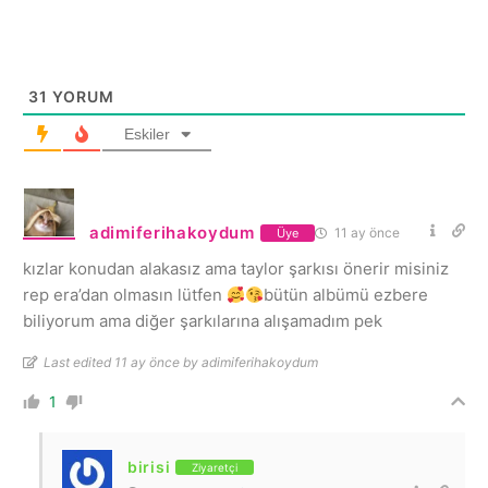
31
YORUM
Eskiler
adimiferihakoydum
11 ay önce
Üye
kızlar konudan alakasız ama taylor şarkısı önerir misiniz
rep era’dan olmasın lütfen
bütün albümü ezbere
biliyorum ama diğer şarkılarına alışamadım pek
Last edited 11 ay önce by adimiferihakoydum
1
birisi
Ziyaretçi