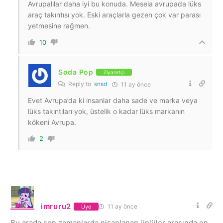
Avrupalılar daha iyi bu konuda. Mesela avrupada lüks
araç takıntısı yok. Eski araçlarla gezen çok var parası
yetmesine rağmen.
10
Soda Pop
Ziyaretçi
Reply to
snsd
11 ay önce
Evet Avrupa’da ki insanlar daha sade ve marka veya
lüks takıntıları yok, üstelik o kadar lüks markanın
kökeni Avrupa.
2
imruru2
11 ay önce
Üye
Bu arada son zamanlarda nişanlanan ünlüler arasında en