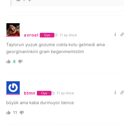
avroel
11 ay önce
Üye
Taylorun yuzuk gozume cokta kotu gelmedi ama
georginaninkini gram begenmemistim
8
btmn
11 ay önce
Üye
büyük ama kaba durmuyor bence
11