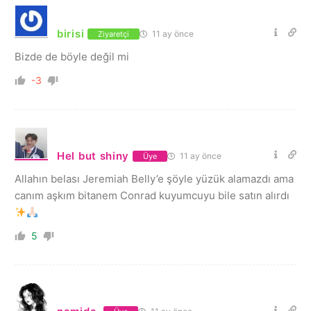
birisi
11 ay önce
Ziyaretçi
Bizde de böyle değil mi
-3
Hel but shiny
11 ay önce
Üye
Allahın belası Jeremiah Belly’e şöyle yüzük alamazdı ama
canım aşkım bitanem Conrad kuyumcuyu bile satın alırdı
5