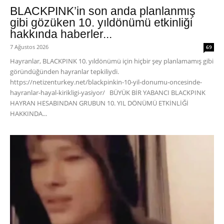
BLACKPINK’in son anda planlanmış
gibi gözüken 10. yıldönümü etkinliği
hakkında haberler...
7 Ağustos 2026
69
Hayranlar, BLACKPINK 10. yıldönümü için hiçbir şey planlamamış gibi
göründüğünden hayranlar tepkiliydi.
https://netizenturkey.net/blackpinkin-10-yil-donumu-oncesinde-
hayranlar-hayal-kirikligi-yasiyor/ BÜYÜK BİR YABANCI BLACKPINK
HAYRAN HESABINDAN GRUBUN 10. YIL DÖNÜMÜ ETKİNLİĞİ
HAKKINDA...