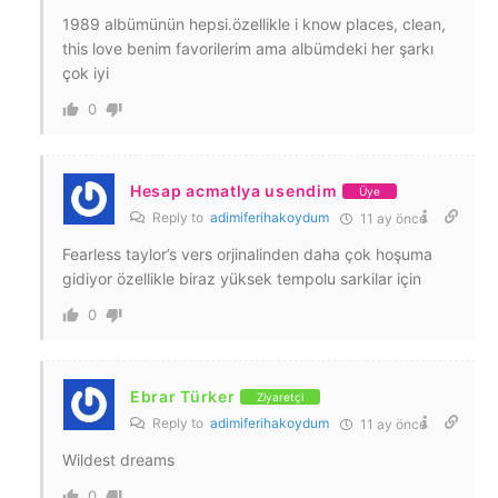
1989 albümünün hepsi.özellikle i know places, clean,
this love benim favorilerim ama albümdeki her şarkı
çok iyi
0
Hesap acmatlya usendim
Üye
Reply to
adimiferihakoydum
11 ay önce
Fearless taylor’s vers orjinalinden daha çok hoşuma
gidiyor özellikle biraz yüksek tempolu sarkilar için
0
Ebrar Türker
Ziyaretçi
Reply to
adimiferihakoydum
11 ay önce
Wildest dreams
0