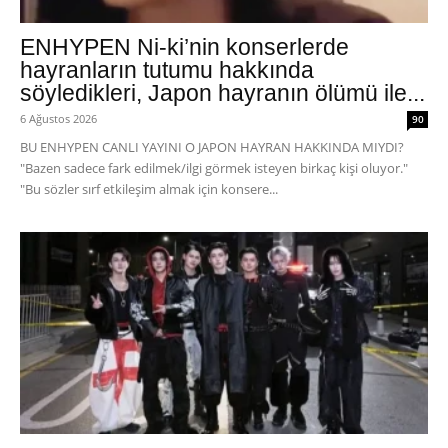
ENHYPEN Ni-ki’nin konserlerde
hayranların tutumu hakkında
söyledikleri, Japon hayranın ölümü ile...
6 Ağustos 2026
90
BU ENHYPEN CANLI YAYINI O JAPON HAYRAN HAKKINDA MIYDI?
"Bazen sadece fark edilmek/ilgi görmek isteyen birkaç kişi oluyor."
"Bu sözler sırf etkileşim almak için konsere...