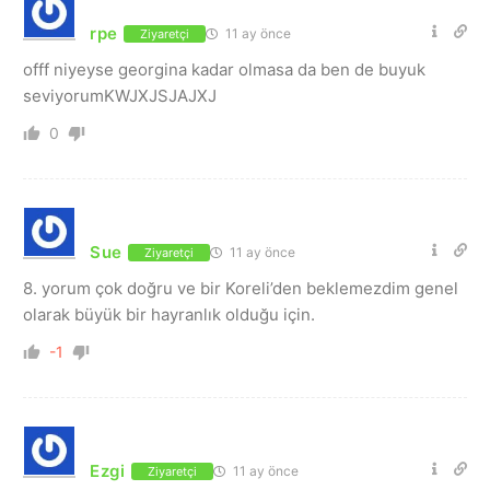
rpe
11 ay önce
Ziyaretçi
offf niyeyse georgina kadar olmasa da ben de buyuk
seviyorumKWJXJSJAJXJ
0
Sue
11 ay önce
Ziyaretçi
8. yorum çok doğru ve bir Koreli’den beklemezdim genel
olarak büyük bir hayranlık olduğu için.
-1
Ezgi
11 ay önce
Ziyaretçi