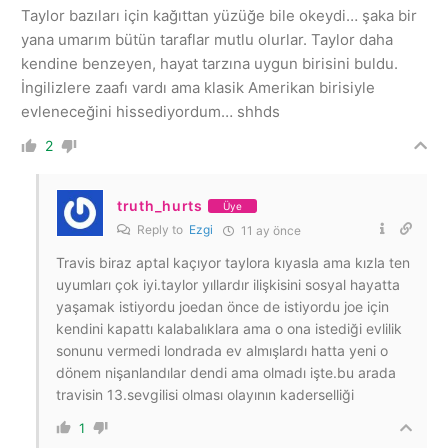
Taylor bazıları için kağıttan yüzüğe bile okeydi… şaka bir
yana umarım bütün taraflar mutlu olurlar. Taylor daha
kendine benzeyen, hayat tarzına uygun birisini buldu.
İngilizlere zaafı vardı ama klasik Amerikan birisiyle
evleneceğini hissediyordum… shhds
2
truth_hurts
Üye
Reply to
Ezgi
11 ay önce
Travis biraz aptal kaçıyor taylora kıyasla ama kızla ten
uyumları çok iyi.taylor yıllardır ilişkisini sosyal hayatta
yaşamak istiyordu joedan önce de istiyordu joe için
kendini kapattı kalabalıklara ama o ona istediği evlilik
sonunu vermedi londrada ev almışlardı hatta yeni o
dönem nişanlandılar dendi ama olmadı işte.bu arada
travisin 13.sevgilisi olması olayının kaderselliği
1