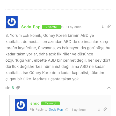
Soda Pop
11 ay önce
Ziyaretçi
8. Yorum çok komik, Güney Koreli birinin ABD ye
kapitalist demesi……en azından ABD de de insanlar karşı
tarafın kıyafetine, ünvanına, vs bakmıyor, dış görünüşe bu
kadar takmıyorlar, daha açık fikirliler ve düşünce
özgürlüğü var , elbette ABD bir cennet değil, her şey dört
dörtlük değil,herkes hümanist değil ama ABD ne kadar
kapitalist ise Güney Kore de o kadar kapitalist, tüketim
çılgını bir ülke. Markasız çanta takan yok.
6
snsd
Ziyaretçi
Reply to
Soda Pop
11 ay önce