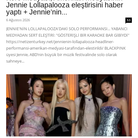
Jennie Lollapalooza eleştirisini haber
yaptı + Jennie’nin...
6 Ağustos 2026
53
JENNIE'NİN LOLLAPALOOZA'DAKİ SOLO PERFORMANSI... YABANCI
MEDYADAN SERT ELEŞTİRİ: "GÖSTERİŞLİ BİR KARAOKE BAR GİBİYDİ"
https://netizenturkey.net/jennienin-lollapalooza-headliner-
performansi-amerikan-medyasi-tarafindan-elestirildi/ BLACKPINK
üyesi Jennie, ABD’nin büyük bir müzik festivalinde solo olarak
sahneye...