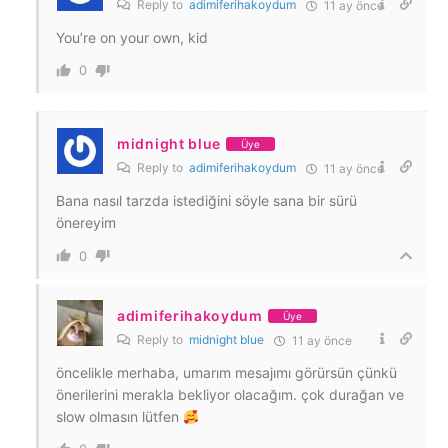
Reply to
adimiferihakoydum
11 ay önce
You’re on your own, kid
0
midnight blue
Üye
Reply to
adimiferihakoydum
11 ay önce
Bana nasıl tarzda istediğini söyle sana bir sürü
önereyim
0
adimiferihakoydum
Üye
Reply to
midnight blue
11 ay önce
öncelikle merhaba, umarım mesajımı görürsün çünkü
önerilerini merakla bekliyor olacağım. çok durağan ve
slow olmasın lütfen