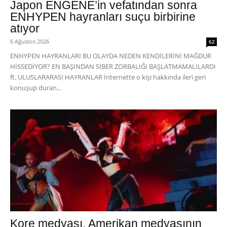
Japon ENGENE’in vefatından sonra
ENHYPEN hayranları suçu birbirine
atıyor
6 Ağustos 2026
62
ENHYPEN HAYRANLARI BU OLAYDA NEDEN KENDİLERİNİ MAĞDUR
HİSSEDİYOR? EN BAŞINDAN SİBER ZORBALIĞI BAŞLATMAMALILARDI
ft. ULUSLARARASI HAYRANLAR İnternette o kişi hakkında ileri geri
konuşup duran...
Kore medyası, Amerikan medyasının