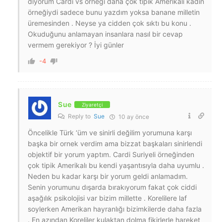
diyorum Cardı vs örneği daha çok tipik Amerikalı kadın
örneğiydi sadece bunu yazdım yoksa banane milletin
üremesinden . Neyse ya cidden çok sıktı bu konu .
Okuduğunu anlamayan insanlara nasıl bir cevap
vermem gerekiyor ? İyi günler
-4
Sue
Ziyaretçi
Reply to
Sue
10 ay önce
Öncelikle Türk ‘üm ve sinirli değilim yorumuna karşı
başka bir ornek verdim ama bizzat başkaları sinirlendi
objektif bir yorum yaptım. Cardi Suriyeli örneğinden
çok tipik Amerikalı bu kendi yaşantısıyla daha uyumlu .
Neden bu kadar karşı bir yorum geldi anlamadım.
Senin yorumunu dışarda bırakıyorum fakat çok ciddi
aşağılık psikolojisi var bizim millette . Korelilere laf
soylerken Amerikan hayranlığı bizimkilerde daha fazla
. En azından Koreliler kulaktan dolma fikirlerle hareket