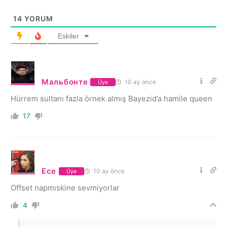
14
YORUM
Eskiler
Мальбонте
10 ay önce
Üye
Hürrem sultanı fazla örnek almış Bayezid’a hamile queen
17
Ece
10 ay önce
Üye
Offset napmıskine sevmiyorlar
4