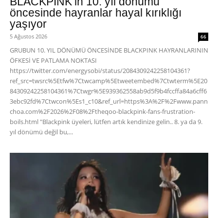
BLACKPINK’in 10. yıl dönümü
öncesinde hayranlar hayal kırıklığı
yaşıyor
5 Ağustos 2026
66
GRUBUN 10. YIL DÖNÜMÜ ÖNCESİNDE BLACKPINK HAYRANLARININ
ÖFKESİ VE PATLAMA NOKTASI
https://twitter.com/energysobi/status/2084309242258104361?
ref_src=twsrc%5Etfw%7Ctwcamp%5Etweetembed%7Ctwterm%5E20
84309242258104361%7Ctwgr%5E939362558ab9d5f9b4fccffa84a6cff6
3ebc92fd%7Ctwcon%5Es1_c10&ref_url=https%3A%2F%2Fwww.pann
choa.com%2F2026%2F08%2Ftheqoo-blackpink-fans-frustration-
boils.html "Blackpink üyeleri, lütfen artık kendinize gelin.. 8. ya da 9.
yıl dönümü değil bu,...