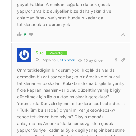
gayet haklılar. Amerikan sağcıları da çok çocuk
yapıyor ama biz suriyeliler bize daha yakın diye
onlardan örnek veriyoruz bunda o kadar da
tetiklenecek bir durum yok
5
Sue
Ziyaretçi
Reply to
Selininyeri
10 ay önce
Cnm tetiklediğim bir durum yok. Irkçılık da var da
demedim bizzat sadece başka bir örnek verdim asıl
tetiklenenler başkaları. Kulaktan dolma bilgilerle yanlış
fikre kapılan insanlar var bunu düzelttim yanlış bilgiyi
düzeltmek için illa o ırktan mı olmak gerekiyor?
Yorumlarda Suriyeli diyeni mi Türklere nasıl cahil dersin
( Türk ‘üm bu arada ) diyeni mı var jakaowksoskw
sence tetiklenen ben miyim? Olayın mantığı
anlaşılmamış Amerika ‘da ki her sevgiliden çocuk
yapıyor Suriyeli kadınlar öyle değil yanlış bir benzetme