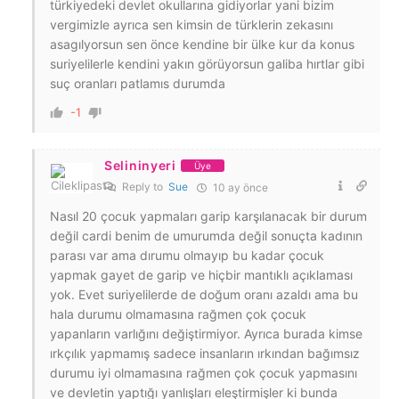
türkiyedeki devlet okullarına gidiyorlar yani bizim
vergimizle ayrıca sen kimsin de türklerin zekasını
asagılyorsun sen önce kendine bir ülke kur da konus
suriyelilerle kendini yakın görüyorsun galiba hırtlar gibi
suç oranları patlamıs durumda
-1
Selininyeri
Üye
Reply to
Sue
10 ay önce
Nasıl 20 çocuk yapmaları garip karşılanacak bir durum
değil cardi benim de umurumda değil sonuçta kadının
parası var ama dırumu olmayıp bu kadar çocuk
yapmak gayet de garip ve hiçbir mantıklı açıklaması
yok. Evet suriyelilerde de doğum oranı azaldı ama bu
hala durumu olmamasına rağmen çok çocuk
yapanların varlığını değiştirmiyor. Ayrıca burada kimse
ırkçılık yapmamış sadece insanların ırkından bağımsız
durumu iyi olmamasına rağmen çok çocuk yapmasını
ve devletin yaptığı yanlışları eleştirmişler ki bunda