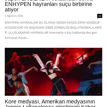
ENHYPEN hayranları suçu birbirine
atıyor
6 Ağustos 2026
62
ENHYPEN HAYRANLARI BU OLAYDA NEDEN KENDİLERİNİ MAĞDUR
HİSSEDİYOR? EN BAŞINDAN SİBER ZORBALIĞI BAŞLATMAMALILARDI
ft. ULUSLARARASI HAYRANLAR İnternette o kişi hakkında ileri geri
konuşup duran...
Kore medyası, Amerikan medyasının