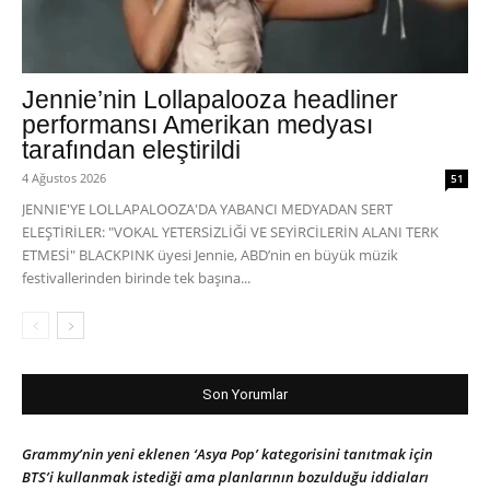
Jennie’nin Lollapalooza headliner
performansı Amerikan medyası
tarafından eleştirildi
4 Ağustos 2026
51
JENNIE'YE LOLLAPALOOZA'DA YABANCI MEDYADAN SERT
ELEŞTİRİLER: "VOKAL YETERSİZLİĞİ VE SEYİRCİLERİN ALANI TERK
ETMESİ" BLACKPINK üyesi Jennie, ABD’nin en büyük müzik
festivallerinden birinde tek başına...
Son Yorumlar
Grammy’nin yeni eklenen ‘Asya Pop’ kategorisini tanıtmak için
BTS’i kullanmak istediği ama planlarının bozulduğu iddiaları