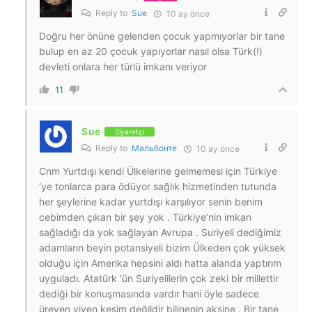
Reply to
Sue
10 ay önce
Doğru her önüne gelenden çocuk yapmıyorlar bir tane
bulup en az 20 çocuk yapıyorlar nasıl olsa Türk(!)
devleti onlara her türlü imkanı veriyor
11
Sue
Ziyaretçi
Reply to
Мальбонте
10 ay önce
Cnm Yurtdışı kendi Ülkelerine gelmemesi için Türkiye
‘ye tonlarca para ödüyor sağlık hizmetinden tutunda
her şeylerine kadar yurtdışı karşılıyor senin benim
cebimden çıkan bir şey yok . Türkiye’nin imkan
sağladığı da yok sağlayan Avrupa . Suriyeli dediğimiz
adamların beyin potansiyeli bizim Ülkeden çok yüksek
olduğu için Amerika hepsini aldı hatta alanda yaptırım
uyguladı. Atatürk ‘ün Suriyelilerin çok zeki bir millettir
dediği bir konuşmasında vardır hani öyle sadece
üreyen yiyen kesim değildir bilinenin aksine . Bir tane