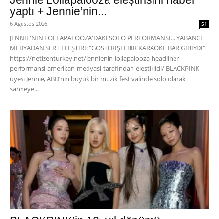
Jennie Lollapalooza eleştirisini haber
yaptı + Jennie’nin...
6 Ağustos 2026
51
JENNIE'NİN LOLLAPALOOZA'DAKİ SOLO PERFORMANSI... YABANCI
MEDYADAN SERT ELEŞTİRİ: "GÖSTERİŞLİ BİR KARAOKE BAR GİBİYDİ"
https://netizenturkey.net/jennienin-lollapalooza-headliner-
performansi-amerikan-medyasi-tarafindan-elestirildi/ BLACKPINK
üyesi Jennie, ABD’nin büyük bir müzik festivalinde solo olarak
sahneye...