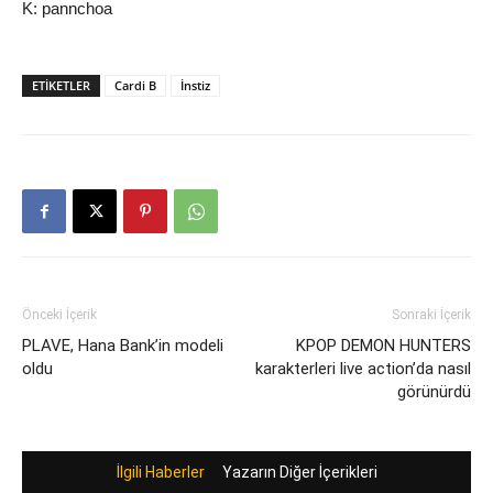
K: pannchoa
ETIKETLER
Cardi B
İnstiz
Önceki İçerik
Sonraki İçerik
PLAVE, Hana Bank’in modeli
KPOP DEMON HUNTERS
oldu
karakterleri live action’da nasıl
görünürdü
İlgili Haberler
Yazarın Diğer İçerikleri