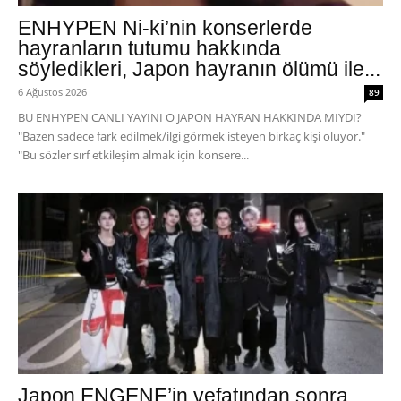
ENHYPEN Ni-ki’nin konserlerde
hayranların tutumu hakkında
söyledikleri, Japon hayranın ölümü ile...
6 Ağustos 2026
89
BU ENHYPEN CANLI YAYINI O JAPON HAYRAN HAKKINDA MIYDI?
"Bazen sadece fark edilmek/ilgi görmek isteyen birkaç kişi oluyor."
"Bu sözler sırf etkileşim almak için konsere...
Japon ENGENE’in vefatından sonra