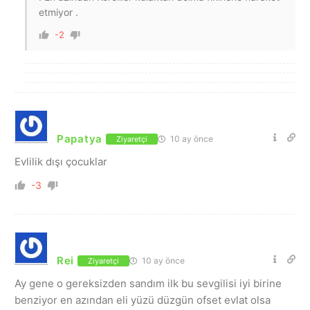
etmiyor .
-2
Papatya
10 ay önce
Ziyaretçi
Evlilik dışı çocuklar
-3
Rei
10 ay önce
Ziyaretçi
Ay gene o gereksizden sandım ilk bu sevgilisi iyi birine
benziyor en azından eli yüzü düzgün ofset evlat olsa