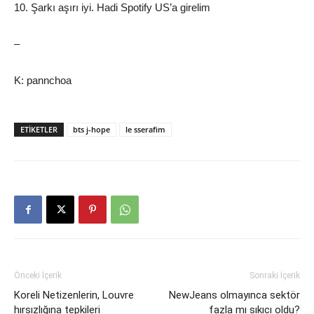
10. Şarkı aşırı iyi. Hadi Spotify US’a girelim
–
K: pannchoa
ETIKETLER
bts j-hope
le sserafim
Önceki İçerik
Sonraki İçerik
Koreli Netizenlerin, Louvre
NewJeans olmayınca sektör
hırsızlığına tepkileri
fazla mı sıkıcı oldu?