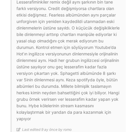
Lesserafiminkiler remix değil aynı şarkının bin tane
farklı versiyonu. Credit değişmiyorsa chartlara olan
etkisi değişmez. Fearless albümünden aynı parçalar
unforgiven için yeniden kaydedildi utanmadan eski
dinlenmelerin üstüne sayıldı. O küçücük değişikliklerle
bile dinlenmeyi arttırıp chartları manipüle ediyorlar ki
yasal olup olmadığını çok merak ediyorum bu
durumun. Kontrol etmen için söylüyorum Youtube’da
Hot’ın ingilizce versiyonunun dinlenmesiyle orijinalinin
dinlenmesi aynı. Hadi her grubun ingilizcesi orijinalinin
üstüne sayılıyor onu geç lesserafim kadar fazla
versiyon çıkartan yok. Sphagetti albümünde 8 şarkı
var 5inin dinlenmesi aynı. Keza spotifyda öyle, bütün
albümleri bu durumda. Millete bilmişlik taslamayın
herkes kimin neyden bahsettiğini çok iyi biliyor. Hangi
grubu örnek verirsen ver lesserafim kadar yapan yok
bunu. Hybe kölelerinin stream kasmasını
kolaylaştırmak bir yandan da para kazanmak için
yapıyor
Last edited 9 ay önce by romo