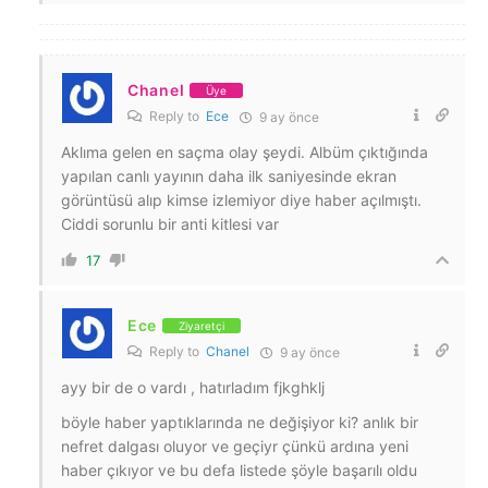
Chanel
Üye
Reply to
Ece
9 ay önce
Aklıma gelen en saçma olay şeydi. Albüm çıktığında
yapılan canlı yayının daha ilk saniyesinde ekran
görüntüsü alıp kimse izlemiyor diye haber açılmıştı.
Ciddi sorunlu bir anti kitlesi var
17
Ece
Ziyaretçi
Reply to
Chanel
9 ay önce
ayy bir de o vardı , hatırladım fjkghklj
böyle haber yaptıklarında ne değişiyor ki? anlık bir
nefret dalgası oluyor ve geçiyr çünkü ardına yeni
haber çıkıyor ve bu defa listede şöyle başarılı oldu