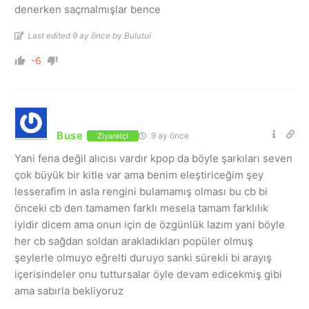
denerken saçmalmışlar bence
Last edited 9 ay önce by Bulutui
-6
Buse
9 ay önce
Ziyaretçi
Yani fena değil alıcısı vardır kpop da böyle şarkıları seven
çok büyük bir kitle var ama benim eleştiriceğim şey
lesserafim in asla rengini bulamamış olması bu cb bi
önceki cb den tamamen farklı mesela tamam farklılık
iyidir dicem ama onun için de özgünlük lazım yani böyle
her cb sağdan soldan arakladıkları popüler olmuş
şeylerle olmuyo eğrelti duruyo sanki sürekli bi arayış
içerisindeler onu tuttursalar öyle devam edicekmiş gibi
ama sabırla bekliyoruz