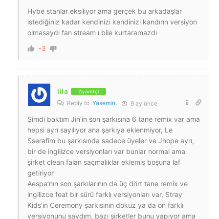
Hybe stanlar eksiliyor ama gerçek bu arkadaşlar
istediğiniz kadar kendinizi kendinizi kandırın versiyon
olmasaydı fan stream ı bile kurtaramazdı
-3
lila
Ziyaretçi
Reply to
Yasemin.
9 ay önce
Şimdi baktım Jin’in son şarkısına 6 tane remix var ama
hepsi ayrı sayılıyor ana şarkıya eklenmiyor, Le
Sserafim bu şarkısında sadece üyeler ve Jhope ayrı,
bir de ingilizce versiyonları var bunlar normal ama
şirket clean falan saçmalıklar eklemiş boşuna laf
getiriyor
Aespa’nın son şarkılarının da üç dört tane remix ve
ingilizce feat bir sürü farklı versiyonları var, Stray
Kids’in Ceremony şarkısının dokuz ya da on farklı
versiyonunu saydım, bazı şirketler bunu yapıyor ama