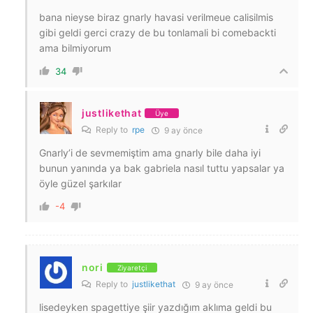
bana nieyse biraz gnarly havasi verilmeue calisilmis
gibi geldi gerci crazy de bu tonlamali bi comebackti
ama bilmiyorum
34
justlikethat
Üye
Reply to
rpe
9 ay önce
Gnarly’i de sevmemiştim ama gnarly bile daha iyi
bunun yanında ya bak gabriela nasıl tuttu yapsalar ya
öyle güzel şarkılar
-4
nori
Ziyaretçi
Reply to
justlikethat
9 ay önce
lisedeyken spagettiye şiir yazdığım aklıma geldi bu