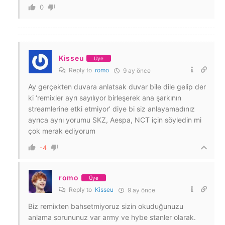
0
Kisseu
Üye
Reply to
romo
9 ay önce
Ay gerçekten duvara anlatsak duvar bile dile gelip der
ki ‘remixler ayrı sayılıyor birleşerek ana şarkının
streamlerine etki etmiyor’ diye bi siz anlayamadınız
ayrıca aynı yorumu SKZ, Aespa, NCT için söyledin mi
çok merak ediyorum
-4
romo
Üye
Reply to
Kisseu
9 ay önce
Biz remixten bahsetmiyoruz sizin okuduğunuzu
anlama sorununuz var army ve hybe stanler olarak.