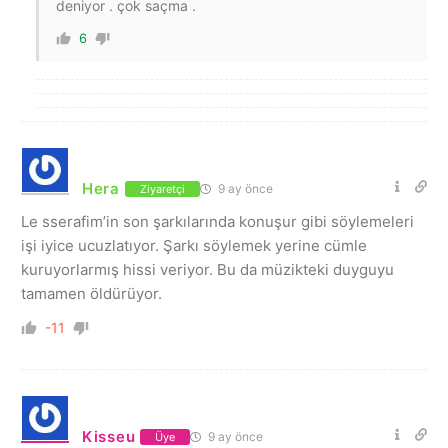
deniyor . çok saçma .
6
Hera
9 ay önce
Ziyaretçi
Le sserafim’in son şarkılarında konuşur gibi söylemeleri
işi iyice ucuzlatıyor. Şarkı söylemek yerine cümle
kuruyorlarmış hissi veriyor. Bu da müzikteki duyguyu
tamamen öldürüyor.
-11
Kisseu
9 ay önce
Üye