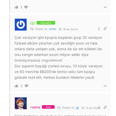
1
jjjj
Ziyaretçi
Reply to
romo
9 ay önce
Çok versiyon işini kpopta başlatan grup 20 versiyon
fiziksel albüm çıkartan çok sevdiğin exon ve hala
onlara daha yetişen yok, sonra da siz sm köleleri de
onu zengin ederken exom milyon seller diye
övünüyorsunuz cngvnhmvm
Dur superm bayağı zorladı exoyu, 10 küsür versiyon
ve 60 merchle BB200’de birinci oldu tüm kpopu
globale rezil etti, herkes bunların hilelerini yazdı
0
romo
Üye
Reply to
jjjj
9 ay önce