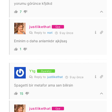
yorumu görünce kfjdkd
7
justlikethat
Üye
Reply to
nori
9 ay önce
Eminim o daha anlamlıdır ajkjlsaş
1
Ytg
Ziyaretçi
Reply to
justlikethat
9 ay önce
Spagetti bir metafor ama sen bilirsin
15
justlikethat
Üye