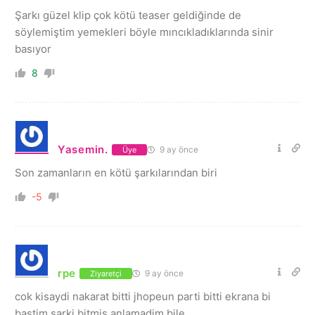
Şarkı güzel klip çok kötü teaser geldiğinde de
söylemiştim yemekleri böyle mıncıkladıklarında sinir
basıyor
8
Yasemin.
9 ay önce
Üye
Son zamanların en kötü şarkılarından biri
-5
rpe
9 ay önce
Ziyaretçi
cok kisaydi nakarat bitti jhopeun parti bitti ekrana bi
bastim sarki bitmis anlamadim bile