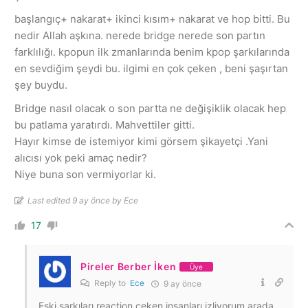
başlangıç+ nakarat+ ikinci kısım+ nakarat ve hop bitti. Bu
nedir Allah aşkına. nerede bridge nerede son partın
farklılığı. kpopun ilk zmanlarında benim kpop şarkılarında
en sevdiğim şeydi bu. ilgimi en çok çeken , beni şaşırtan
şey buydu.
Bridge nasıl olacak o son partta ne değişiklik olacak hep
bu patlama yaratırdı. Mahvettiler gitti.
Hayır kimse de istemiyor kimi görsem şikayetçi .Yani
alıcısı yok peki amaç nedir?
Niye buna son vermiyorlar ki.
Last edited 9 ay önce by Ece
17
Pireler Berber İken
Üye
Reply to
Ece
9 ay önce
Eski şarkıları reaction çeken insanları izliyorum arada,