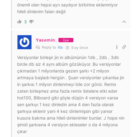
önemli olan hepsi ayrı sayılıyor birbirine eklenmiyor
hileli dinlenim falan değil
3
Yasemin.
Üye
Reply to
lila
9 ay önce
Versiyonlar birleşir jin in albümünün 1db , 2db , 3db
birde db siz 4 aynı albüm gözüküyor. Bu versiyonlar
çıkmadan 1 milyonlarda gezen şarkı +2 milyon
artmaya başladı hergün . Şuan versiyonlar çıkarılsa jin
in şarkısı 1 milyon dinlenmeyi bile zor görür. Remix
zaten birleşmez ama fazla remix listelere etki eder
hot100, Bilboard gibi şöyle düşün 4 versiyon varsa
sen şarkıyı 1 kez dinledin ama 4 den fazla olarak
şarkıya eklenir yani 4 kez dinlemişsin gibi yansır
kusura bakma ama hileli dınlenimler bunlar. J hope nin
şimdi şarkısına 4 versiyon ekleseler o da 4 milyona
çıkar