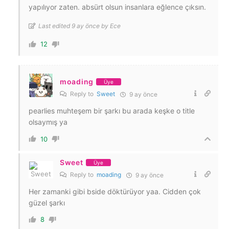
yapılıyor zaten. absürt olsun insanlara eğlence çıksın.
Last edited 9 ay önce by Ece
12
moading
Üye
Reply to
Sweet
9 ay önce
pearlies muhteşem bir şarkı bu arada keşke o title
olsaymış ya
10
Sweet
Üye
Reply to
moading
9 ay önce
Her zamanki gibi bside döktürüyor yaa. Cidden çok
güzel şarkı
8