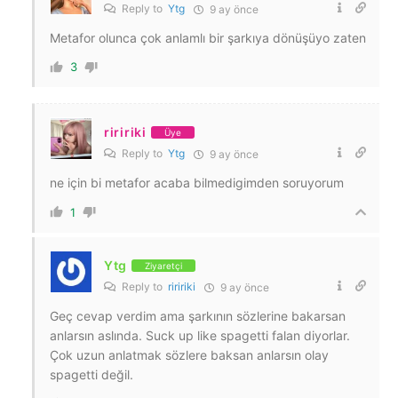
Reply to
Ytg
9 ay önce
Metafor olunca çok anlamlı bir şarkıya dönüşüyo zaten
3
riririki
Üye
Reply to
Ytg
9 ay önce
ne için bi metafor acaba bilmedigimden soruyorum
1
Ytg
Ziyaretçi
Reply to
riririki
9 ay önce
Geç cevap verdim ama şarkının sözlerine bakarsan
anlarsın aslında. Suck up like spagetti falan diyorlar.
Çok uzun anlatmak sözlere baksan anlarsın olay
spagetti değil.