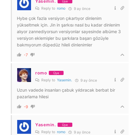
Yasemin.
Üye
Reply to
romo
9 ay önce
Hybe çok fazla versiyon çıkartıyor dinlenim
yükseltmek için. Jin in şarkısı nasıl bu kadar dinlenim
alıyor zannediyorsun versiyonlar sayesinde albüme 3
versiyon eklemişler bu şarkılara başarı gözüyle
bakmıyorum düpedüz hileli dinlenimler
-7
romo
Üye
Reply to
Yasemin.
9 ay önce
Uzun vadede insanları çabuk yıldıracak berbat bir
pazarlama hilesi
-9
Yasemin.
Üye
Reply to
romo
9 ay önce