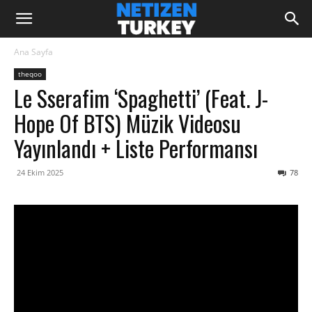
Ana Sayfa
theqoo
Le Sserafim ‘Spaghetti’ (feat. J-
Hope Of BTS) Müzik Videosu
Yayınlandı + Liste Performansı
24 Ekim 2025
78