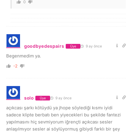
0
goodbyedespairs
9 ay önce
Üye
Begenmedim ya.
-2
solo
9 ay önce
Üye
açıkcası şarkı kötüydü ya jhope söylediği kısmı iyidi
sadece klipte berbatı ben yiyecekleri bu şekilde fantezi
yapılmasını hiç sevmiyorum iğrençti açıkcası sesler
anlaşılmıyor sesler ai söylüyormuş gibiydi farklı bir şey