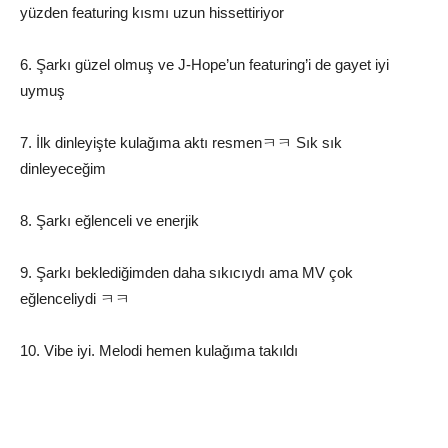
yüzden featuring kısmı uzun hissettiriyor
6. Şarkı güzel olmuş ve J-Hope’un featuring’i de gayet iyi
uymuş
7. İlk dinleyişte kulağıma aktı resmenㅋㅋ Sık sık
dinleyeceğim
8. Şarkı eğlenceli ve enerjik
9. Şarkı beklediğimden daha sıkıcıydı ama MV çok
eğlenceliydi ㅋㅋ
10. Vibe iyi. Melodi hemen kulağıma takıldı