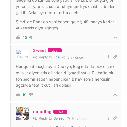
Geçenki cb için de öyle yaptılar ve Ls bitti düştü gibi
yorumlar yaptılar. sonra listeye girdi yükseldi haberleri
geldi . Anlamıyorum ki ne bu acele.
Şimdi de Pann’da yeni haberi gelmiş 49. sıraya kadar
yükselmiş diye aghghş
20
Sweet
Üye
Reply to
Ece
9 ay önce
Her geri dönüşte aynı. Crazy çıktığında da böyle şarkı
mı olur diyenlerin dilinden düşmedi şarkı. Bu hafta bir
ton saçma sapan haber çıkar. Bir ay sonra herkesin
ağzında “eat it out” lafı dolaşır
19
moading
Üye
Reply to
Sweet
9 ay önce