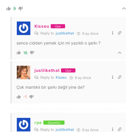
9
Kisseu
Üye
Reply to
justlikethat
9 ay önce
sence cidden yemek için mi yazıldı o şarkı ?
16
justlikethat
Üye
Reply to
Kisseu
9 ay önce
Çok mantıklı bir şarkı değil yine de?
-1
rpe
Ziyaretçi
Reply to
justlikethat
9 ay önce