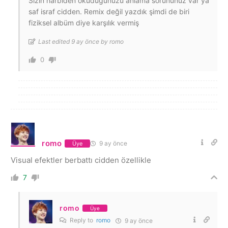
Sizin harbiden okuduğunuzu anlama sorununuz var ya
saf israf cidden. Remix değil yazdık şimdi de biri
fiziksel albüm diye karşılık vermiş
Last edited 9 ay önce by romo
0
romo
9 ay önce
Üye
Visual efektler berbattı cidden özellikle
7
romo
Üye
Reply to
romo
9 ay önce