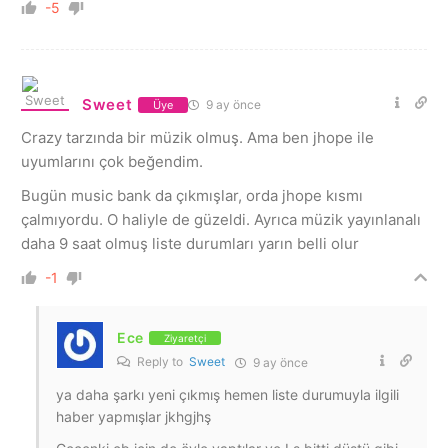
-5
Sweet
9 ay önce
Üye
Crazy tarzında bir müzik olmuş. Ama ben jhope ile
uyumlarını çok beğendim.
Bugün music bank da çıkmışlar, orda jhope kısmı
çalmıyordu. O haliyle de güzeldi. Ayrıca müzik yayınlanalı
daha 9 saat olmuş liste durumları yarın belli olur
-1
Ece
Ziyaretçi
Reply to
Sweet
9 ay önce
ya daha şarkı yeni çıkmış hemen liste durumuyla ilgili
haber yapmışlar jkhgjhş