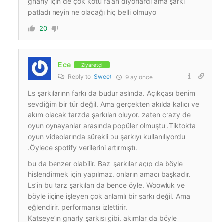
gnarly için de çok kötü falan diyorlardı ama şarkı
patladı neyin ne olacağı hiç belli olmuyo
20
Ece
Ziyaretçi
Reply to
Sweet
9 ay önce
Ls şarkılarınn farkı da budur aslında. Açıkçası benim
sevdiğim bir tür değil. Ama gerçekten akılda kalıcı ve
akım olacak tarzda şarkıları oluyor. zaten crazy de
oyun oynayanlar arasında popüler olmuştu .Tiktokta
oyun videolarında sürekli bu şarkıyı kullanılıyordu
.Öylece spotify verilerini artırmıştı.
bu da benzer olabilir. Bazı şarkılar açıp da böyle
hislendirmek için yapılmaz. onların amacı başkadır.
Ls’in bu tarz şarkıları da bence öyle. Woowluk ve
böyle iiçine işleyen çok anlamlı bir şarkı değil. Ama
eğlendirir. performansı izlettirir.
Katseye’ın gnarly şarkısı gibi. akımlar da böyle