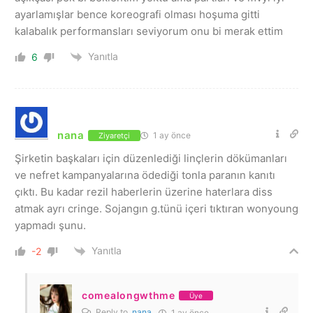
ayarlamışlar bence koreografi olması hoşuma gitti
kalabalık performansları seviyorum onu bi merak ettim
Yanıtla
6
nana
1 ay önce
Ziyaretçi
Şirketin başkaları için düzenlediği linçlerin dökümanları
ve nefret kampanyalarına ödediği tonla paranın kanıtı
çıktı. Bu kadar rezil haberlerin üzerine haterlara diss
atmak ayrı cringe. Sojangın g.tünü içeri tıktıran wonyoung
yapmadı şunu.
Yanıtla
-2
comealongwthme
Üye
Reply to
nana
1 ay önce