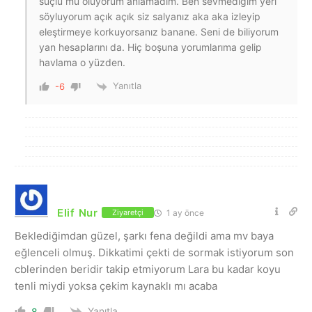
suçlu mu oluyorum anlamadım. Ben sevmediğim yeri
söyluyorum açık açık siz salyanız aka aka izleyip
eleştirmeye korkuyorsanız banane. Seni de biliyorum
yan hesaplarını da. Hiç boşuna yorumlarıma gelip
havlama o yüzden.
Yanıtla
-6
Elif Nur
1 ay önce
Ziyaretçi
Beklediğimdan güzel, şarkı fena değildi ama mv baya
eğlenceli olmuş. Dikkatimi çekti de sormak istiyorum son
cblerinden beridir takip etmiyorum Lara bu kadar koyu
tenli miydi yoksa çekim kaynaklı mı acaba
Yanıtla
8