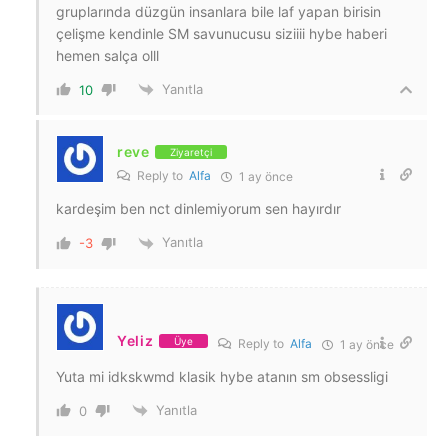
gruplarında düzgün insanlara bile laf yapan birisin
çelişme kendinle SM savunucusu siziiii hybe haberi
hemen salça olll
Yanıtla
10
reve
Ziyaretçi
Reply to
Alfa
1 ay önce
kardeşim ben nct dinlemiyorum sen hayırdır
Yanıtla
-3
Yeliz
Üye
Reply to
Alfa
1 ay önce
Yuta mi idkskwmd klasik hybe atanın sm obsessligi
Yanıtla
0