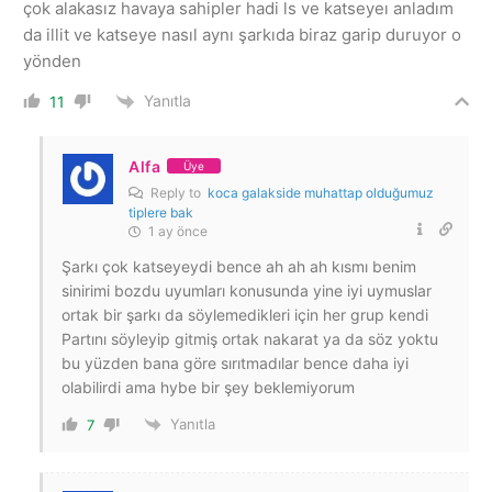
çok alakasız havaya sahipler hadi ls ve katseyeı anladım
da illit ve katseye nasıl aynı şarkıda biraz garip duruyor o
yönden
Yanıtla
11
Alfa
Üye
Reply to
koca galakside muhattap olduğumuz
tiplere bak
1 ay önce
Şarkı çok katseyeydi bence ah ah ah kısmı benim
sinirimi bozdu uyumları konusunda yine iyi uymuslar
ortak bir şarkı da söylemedikleri için her grup kendi
Partını söyleyip gitmiş ortak nakarat ya da söz yoktu
bu yüzden bana göre sırıtmadılar bence daha iyi
olabilirdi ama hybe bir şey beklemiyorum
Yanıtla
7