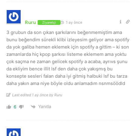
Ruru
1 ay önce
Ziyaretçi
3 grubun da son çıkan şarkılarını beğenmemiştim ama
bunu beğendim sürekli klibi izleyesim geliyor ama spotify
da yok galiba hemen eklemek için spotify a gittim – ki son
zamanlarda hiç kpop şarkısı listeme eklemem ama yoktu
çok saçma ne zaman gelicek spotify a acaba, ayrıvs şunu
da ekliyim bence illit lsf den daha çok yakışmış bu
konsepte sesleri falan daha iyi gitmiş halbuki lsf bu tarza
daha yakın ama niye böyle oldu anlamadım nsnmsöödld
Last edited 1 ay önce by Ruru
Yanıtla
6