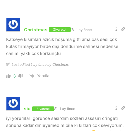
Christmas
1 ay önce
Ziyaretçi
Katseye kısımları azıcık hoşuma gitti ama bas sesi çok
kulak tırmayıyor birde dişi döndürme sahnesi nedense
canımı yaktı çok korkunçtu
Last edited 1 ay önce by Christmas
Yanıtla
3
siu
1 ay önce
Ziyaretçi
iyi yorumları gorunce sasırdım sozleri assssırı cringeti
sonuna kadar dinleyemedim bile ki kızları cok seviyorum.