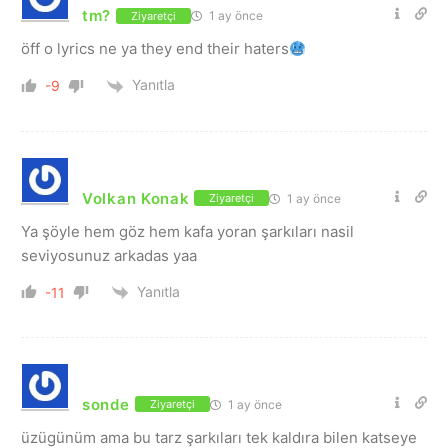
tm?
1 ay önce
Ziyaretçi
öff o lyrics ne ya they end their haters
Yanıtla
-9
Volkan Konak
1 ay önce
Ziyaretçi
Ya şöyle hem göz hem kafa yoran şarkıları nasil
seviyosunuz arkadas yaa
Yanıtla
-11
sonde
1 ay önce
Ziyaretçi
üzügünüm ama bu tarz şarkıları tek kaldıra bilen katseye