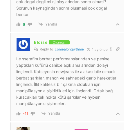
cok dogal degil mi nj olaylarindan sonra olmasi?
Sorunun kaynagindan sonra olusmasi cok dogal
bence
Yanıtla
8
Eloise
Ziyaretçi
Reply to
comealongwthme
1 ay önce
Le sserafim berbat performanslarından ve peşine
yaptıkları küfürlü cahilce açıklamalarından dolayı
linçlendi. Katseyenin newjeans ile alakası bile olmadı
berbat şarkılar, manon ve sahnedeki garip hareketleri
linçlendi. İllit kalitesiz bir çakma oldukları için
manipülasyonla şişirildikleri için linçlendi. Ortak bağ
kuracakları tek nokta kötü şarkılar ve hybeın
manipülasyonlu şişirmeleri.
Yanıtla
-11