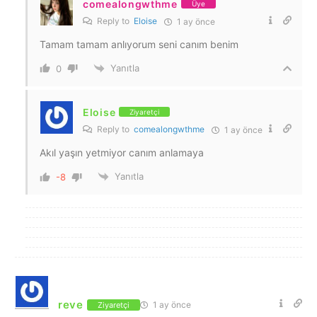
comealongwthme
Üye
Reply to
Eloise
1 ay önce
Tamam tamam anlıyorum seni canım benim
Yanıtla
0
Eloise
Ziyaretçi
Reply to
comealongwthme
1 ay önce
Akıl yaşın yetmiyor canım anlamaya
Yanıtla
-8
reve
1 ay önce
Ziyaretçi