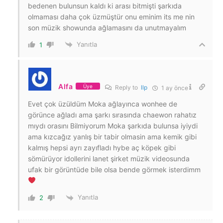
bedenen bulunsun kaldı ki arası bitmişti şarkıda
olmaması daha çok üzmüştür onu eminim its me nin
son müzik showunda ağlamasını da unutmayalım
Yanıtla
1
Alfa
Üye
Reply to
llp
1 ay önce
Evet çok üzüldüm Moka ağlayınca wonhee de
görünce ağladı ama şarkı sırasında chaewon rahatız
mıydı orasını Bilmiyorum Moka şarkıda bulunsa iyiydi
ama kızcağız yanlış bir tabir olmasin ama kemik gibi
kalmış hepsi ayrı zayıfladı hybe aç köpek gibi
sömürüyor idollerini lanet şirket müzik videosunda
ufak bir görüntüde bile olsa bende görmek isterdimm
Yanıtla
2