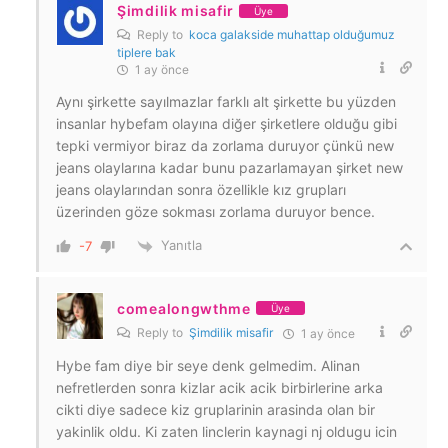
Şimdilik misafir
Üye
Reply to
koca galakside muhattap olduğumuz
tiplere bak
1 ay önce
Aynı şirkette sayılmazlar farklı alt şirkette bu yüzden
insanlar hybefam olayına diğer şirketlere olduğu gibi
tepki vermiyor biraz da zorlama duruyor çünkü new
jeans olaylarına kadar bunu pazarlamayan şirket new
jeans olaylarından sonra özellikle kız grupları
üzerinden göze sokması zorlama duruyor bence.
Yanıtla
-7
comealongwthme
Üye
Reply to
Şimdilik misafir
1 ay önce
Hybe fam diye bir seye denk gelmedim. Alinan
nefretlerden sonra kizlar acik acik birbirlerine arka
cikti diye sadece kiz gruplarinin arasinda olan bir
yakinlik oldu. Ki zaten linclerin kaynagi nj oldugu icin