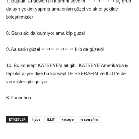
7. Baştaki Chaewon’un kısmını sevdim ㅋㅋㅋㅋㅋㅋ üç grup
da ayrı çekim yapmış ama onları güzel ve akıcı şekilde
birleştirmişler
8. Şarkı akılda kalmıyor ama klip güzel
9. Aa şarkı güzel ㅋㅋㅋㅋㅋㅋㅋ klip de güzeldi
10. Bu konsept KATSEYE’a ait gibi. KATSEYE Amerika’da iyi
tepkiler alıyor diye bu konsept LE SSERAFIM ve ILLIT’e de
vermişler gibi geliyor
K:Pannchoa
ETIKETLER
hybe
ILLIT
katseye
le sserafim