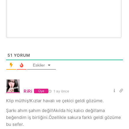
51
YORUM
Eskiler
RiRi
1 ay önce
Üye
Klip müthiş!Kızlar havalı ve çekici geldi gözüme.
Şarkı ahım şahım değil!Akılda hiç kalıcı değil!ama
beğendim iş birliğini.Özellikle sakura farklı geldi gözüme
bu sefer.