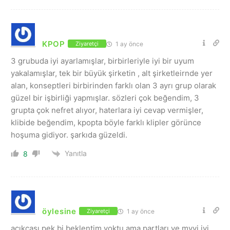
KPOP
1 ay önce
Ziyaretçi
3 grubuda iyi ayarlamışlar, birbirleriyle iyi bir uyum
yakalamışlar, tek bir büyük şirketin , alt şirketleirnde yer
alan, konseptleri birbirinden farklı olan 3 ayrı grup olarak
güzel bir işbirliği yapmışlar. sözleri çok beğendim, 3
grupta çok nefret alıyor, haterlara iyi cevap vermişler,
klibide beğendim, kpopta böyle farklı klipler görünce
hoşuma gidiyor. şarkıda güzeldi.
Yanıtla
8
öylesine
1 ay önce
Ziyaretçi
açıkçası pek bi beklentim yoktu ama partları ve mvyi iyi