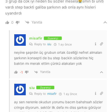
3 grup da cok iyi neden bu sozler mesela
smin bi uniti
vardı step backti galiba şarkının adı onla aynı hisleri
uyandırdı
Yanıtla
0
misafir
Ziyaretçi
Reply to
siu
1 ay önce
neyine şaşırdın üç grubun ortak özelliği nefret almaları
şarkının konsepti de bu step backin sözlerine hiç
baktın mı merak ettim çünkü alakaları yok
Yanıtla
-1
siu
Ziyaretçi
Reply to
misafir
1 ay önce
ay sen nerenle okudun yorumu bacım bahshsah sözler
cringe diyorum. sektör ilk defa mı diss şarkısı görüyor