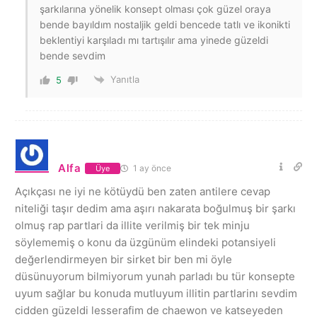
şarkılarına yönelik konsept olması çok güzel oraya
bende bayıldım nostaljik geldi bencede tatlı ve ikonikti
beklentiyi karşıladı mı tartışılır ama yinede güzeldi
bende sevdim
Yanıtla
5
Alfa
1 ay önce
Üye
Açıkçası ne iyi ne kötüydü ben zaten antilere cevap
niteliği taşır dedim ama aşırı nakarata boğulmuş bir şarkı
olmuş rap partlari da illite verilmiş bir tek minju
söylememiş o konu da üzgünüm elindeki potansiyeli
değerlendirmeyen bir sirket bir ben mi öyle
düsünuyorum bilmiyorum yunah parladı bu tür konsepte
uyum sağlar bu konuda mutluyum illitin partlarinı sevdim
cidden güzeldi lesserafim de chaewon ve katseyeden