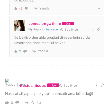
FANLARI ILE
Yanıtla
-3
comealongwthme
Üye
Reply to
bencede
1 ay önce
Ne bekliyordun abla gruplari dinleyenlerin surda
olmasindan daha mantikli ne var
Yanıtla
2
Rosies_jisoos
1 ay önce
Üye
Nakarat altyapısı pinky up’ı anımsattı ama kötü değil
Yanıtla
0