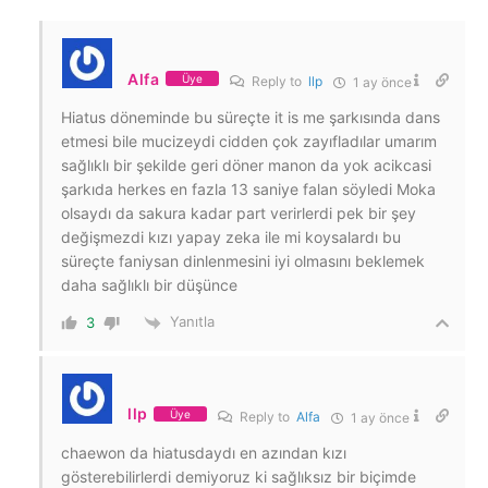
Alfa
Üye
Reply to
llp
1 ay önce
Hiatus döneminde bu süreçte it is me şarkısında dans
etmesi bile mucizeydi cidden çok zayıfladılar umarım
sağlıklı bir şekilde geri döner manon da yok acikcasi
şarkıda herkes en fazla 13 saniye falan söyledi Moka
olsaydı da sakura kadar part verirlerdi pek bir şey
değişmezdi kızı yapay zeka ile mi koysalardı bu
süreçte faniysan dinlenmesini iyi olmasını beklemek
daha sağlıklı bir düşünce
Yanıtla
3
llp
Üye
Reply to
Alfa
1 ay önce
chaewon da hiatusdaydı en azından kızı
gösterebilirlerdi demiyoruz ki sağlıksız bir biçimde