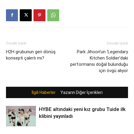
Önceki İçerik
Sonraki İçerik
H2H grubunun geri dönüş
Park Jihoon’un ‘Legendary
konsepti çalıntı mı?
Kitchen Soldier’daki
performansı doğal bulunduğu
için övgü alıyor
İlgili Haberler
Yazarın Diğer İçerikleri
HYBE altındaki yeni kız grubu Tuide ilk
klibini yayınladı