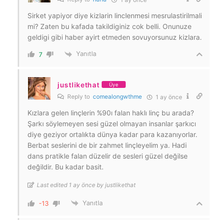
Sirket yapiyor diye kizlarin linclenmesi mesrulastirilmali
mi? Zaten bu kafada takildiginiz cok belli. Onunuze
geldigi gibi haber ayirt etmeden sovuyorsunuz kizlara.
Yanıtla
7
justlikethat
Üye
Reply to
comealongwthme
1 ay önce
Kızlara gelen linçlerin %90ı falan haklı linç bu arada?
Şarkı söylemeyen sesi güzel olmayan insanlar şarkıcı
diye geziyor ortalıkta dünya kadar para kazanıyorlar.
Berbat seslerini de bir zahmet linçleyelim ya. Hadi
dans pratikle falan düzelir de sesleri güzel değilse
değildir. Bu kadar basit.
Last edited 1 ay önce by justlikethat
Yanıtla
-13