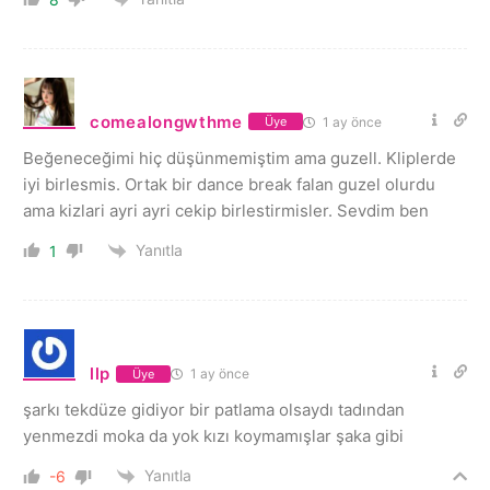
comealongwthme
1 ay önce
Üye
Beğeneceğimi hiç düşünmemiştim ama guzell. Kliplerde
iyi birlesmis. Ortak bir dance break falan guzel olurdu
ama kizlari ayri ayri cekip birlestirmisler. Sevdim ben
Yanıtla
1
llp
1 ay önce
Üye
şarkı tekdüze gidiyor bir patlama olsaydı tadından
yenmezdi moka da yok kızı koymamışlar şaka gibi
Yanıtla
-6