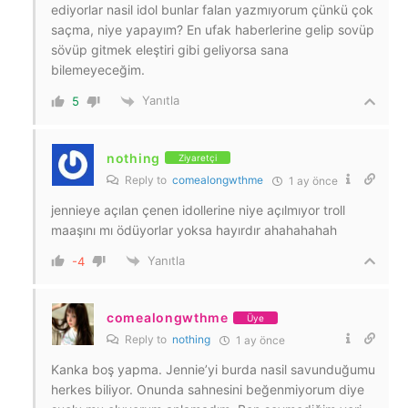
ediyorlar nasil idol bunlar falan yazmıyorum çünkü çok
saçma, niye yapayım? En ufak haberlerine gelip sovüp
sövüp gitmek eleştiri gibi geliyorsa sana
bilemeyeceğim.
Yanıtla
5
nothing
Ziyaretçi
Reply to
comealongwthme
1 ay önce
jennieye açılan çenen idollerine niye açılmıyor troll
maaşını mı ödüyorlar yoksa hayırdır ahahahahah
Yanıtla
-4
comealongwthme
Üye
Reply to
nothing
1 ay önce
Kanka boş yapma. Jennie’yi burda nasil savunduğumu
herkes biliyor. Onunda sahnesini beğenmiyorum diye