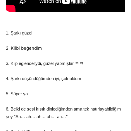
–
1. Şarkı güzel
2. Klibi beğendim
3. Klip eğlenceliydi, güzel yapmışlar ㅋㅋ
4. Şarkı düşündüğümden iyi, şok oldum
5. Süper ya
6. Belki de sesi kısık dinlediğimden ama tek hatırlayabildiğim
şey “Ah… ah… ah… ah… ah…”