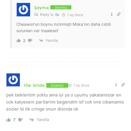
Şeyma
Ziyaretçi
Reply to
llp
1 ay önce
Cheawon’un boynu incinmişti Moka’nın daha ciddi
sorunları var maalesef
Yanıtla
2
the bride
1 ay önce
Ziyaretçi
pek beklentim yoktu ama iyi ya o uyumu yakalamislar en
cok katyesein partlarimi begendim lsf cok one cikamamis
sozler bi tik cringe onun disinda ok
Yanıtla
7