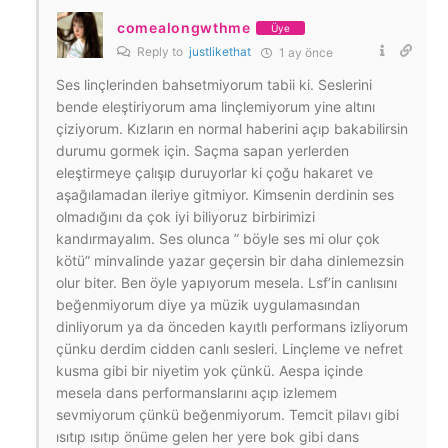
comealongwthme
Üye
Reply to
justlikethat
1 ay önce
Ses linçlerinden bahsetmiyorum tabii ki. Seslerini
bende eleştiriyorum ama linçlemiyorum yine altını
çiziyorum. Kızların en normal haberini açıp bakabilirsin
durumu gormek için. Saçma sapan yerlerden
eleştirmeye çalışıp duruyorlar ki çoğu hakaret ve
aşağılamadan ileriye gitmiyor. Kimsenin derdinin ses
olmadığını da çok iyi biliyoruz birbirimizi
kandırmayalım. Ses olunca ” böyle ses mi olur çok
kötü” minvalinde yazar geçersin bir daha dinlemezsin
olur biter. Ben öyle yapıyorum mesela. Lsf’in canlısını
beğenmiyorum diye ya müzik uygulamasından
dinliyorum ya da önceden kayıtlı performans izliyorum
çünku derdim cidden canlı sesleri. Linçleme ve nefret
kusma gibi bir niyetim yok çünkü. Aespa içinde
mesela dans performanslarını açıp izlemem
sevmiyorum çünkü beğenmiyorum. Temcit pilavı gibi
ısıtıp ısıtıp önüme gelen her yere bok gibi dans