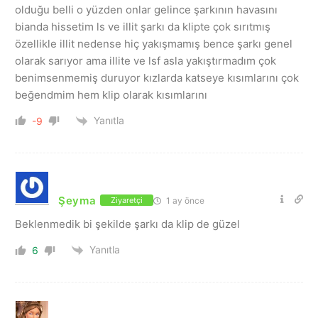
olduğu belli o yüzden onlar gelince şarkının havasını
bianda hissetim ls ve illit şarkı da klipte çok sırıtmış
özellikle illit nedense hiç yakışmamış bence şarkı genel
olarak sarıyor ama illite ve lsf asla yakıştırmadım çok
benimsenmemiş duruyor kızlarda katseye kısımlarını çok
beğendmim hem klip olarak kısımlarını
Yanıtla
-9
Şeyma
1 ay önce
Ziyaretçi
Beklenmedik bi şekilde şarkı da klip de güzel
Yanıtla
6