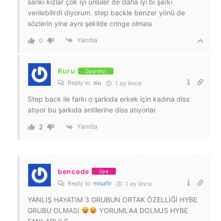
sanki kızlar çok iyi ünlüler de daha iyi bi şarkı
verilebilirdi diyorum. step backle benzer yönü de
sözlerin yine aynı şekilde cringe olması
Yanıtla
0
Ruru
Ziyaretçi
Reply to
siu
1 ay önce
Step back ile farkı o şarkıda erkek için kadına diss
atıyor bu şarkıda antilerine diss atıyorlar
Yanıtla
2
bencede
Üye
Reply to
misafir
1 ay önce
YANLIŞ HAYATIM 3 GRUBUN ORTAK ÖZELLİĞİ HYBE
GRUBU OLMASI
YORUMLA4 DOLMJS HYBE