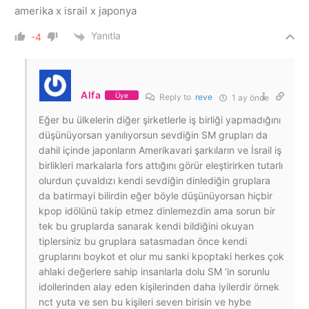
amerika x israil x japonya
Yanıtla
-4
Alfa
Üye
Reply to
reve
1 ay önce
Eğer bu ülkelerin diğer şirketlerle iş birliği yapmadığını
düşünüyorsan yanılıyorsun sevdiğin SM grupları da
dahil içinde japonların Amerikavari şarkıların ve İsrail iş
birlikleri markalarla fors attığını görür eleştirirken tutarlı
olurdun çuvaldızı kendi sevdiğin dinlediğin gruplara
da batirmayi bilirdin eğer böyle düşünüyorsan hiçbir
kpop idölünü takip etmez dinlemezdin ama sorun bir
tek bu gruplarda sanarak kendi bildiğini okuyan
tiplersiniz bu gruplara satasmadan önce kendi
gruplarını boykot et olur mu sanki kpoptaki herkes çok
ahlaki değerlere sahip insanlarla dolu SM ‘in sorunlu
idollerinden alay eden kişilerinden daha iyilerdir örnek
nct yuta ve sen bu kişileri seven birisin ve hybe