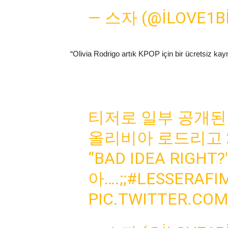
— 스자 (@ILOVE1B
“Olivia Rodrigo artık KPOP için bir ücretsiz kayn
티저로 일부 공개된 
올리비아 로드리고 
“BAD IDEA RIGH
아….;;
#LESSERAFI
PIC.TWITTER.CO