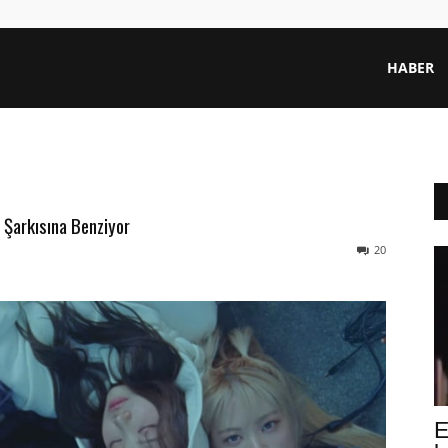
HABER
n Şarkısına Benziyor
20
E