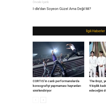
Önceki İçerik
I-dle’dan Soyeon Güzel Ama Değil Mi?
İlgili Haberler
CORTIS’in canlı performanslarda
The Boyz, ye
koreografiyi yapmaması hayranları
9 kişilik ka
sinirlendiriyor
edeceğini d