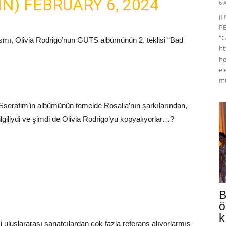
IN)
FEBRUARY 6, 2024
6 
J
PE
"G
ısmı, Olivia Rodrigo’nun GUTS albümünün 2. teklisi “Bad
ht
he
el
mü
e Sserafim’in albümünün temelde Rosalia’nın şarkılarından,
giliydi ve şimdi de Olivia Rodrigo’yu kopyalıyorlar…?
B
ö
k
 uluslararası sanatçılardan çok fazla referans alıyorlarmış