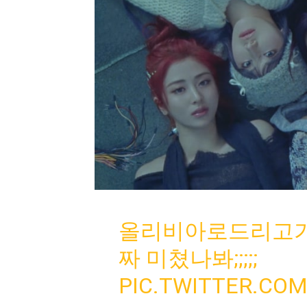
올리비아로드리고가
짜 미쳤나봐;;;;;
PIC.TWITTER.CO