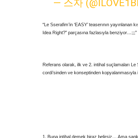
— 스자 (@ILOVE1B
“Le Sserafim’in ‘EASY’ teaserının yayınlanan k
Idea Right?” parçasına fazlasıyla benziyor…;;;”
Referans olarak, ilk ve 2. intihal suçlamaları L
cordi’sinden ve konseptinden kopyalanmasıyla il
1. Buna intihal demek biraz belirsiz… Ama sanki