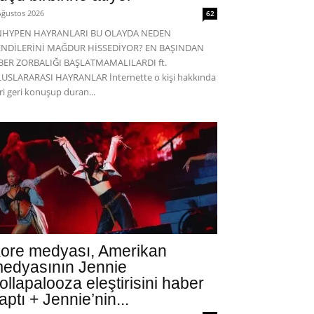
Ağustos 2026
62
NHYPEN HAYRANLARI BU OLAYDA NEDEN
ENDİLERİNİ MAĞDUR HİSSEDİYOR? EN BAŞINDAN
BER ZORBALIĞI BAŞLATMAMALILARDI ft.
USLARARASI HAYRANLAR İnternette o kişi hakkında
eri geri konuşup duran...
ore medyası, Amerikan
edyasının Jennie
ollapalooza eleştirisini haber
aptı + Jennie’nin...