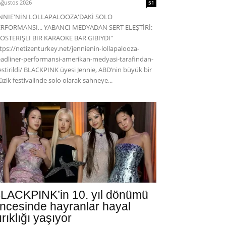
Ağustos 2026
51
ENNIE'NİN LOLLAPALOOZA'DAKİ SOLO
RFORMANSI... YABANCI MEDYADAN SERT ELEŞTİRİ:
ÖSTERİŞLİ BİR KARAOKE BAR GİBİYDİ"
tps://netizenturkey.net/jennienin-lollapalooza-
adliner-performansi-amerikan-medyasi-tarafindan-
estirildi/ BLACKPINK üyesi Jennie, ABD’nin büyük bir
zik festivalinde solo olarak sahneye...
LACKPINK’in 10. yıl dönümü
ncesinde hayranlar hayal
ırıklığı yaşıyor