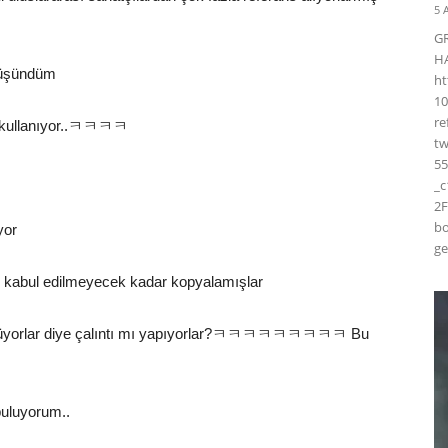
5 
G
H
düşündüm
ht
10
r
k kullanıyor..ㅋㅋㅋㅋ
t
55
_
2F
bo
yor
ge
ak kabul edilmeyecek kadar kopyalamışlar
öylüyorlar diye çalıntı mı yapıyorlar?ㅋㅋㅋㅋㅋㅋㅋㅋㅋ Bu
buluyorum..