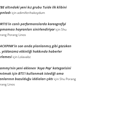
BE altındaki yeni kız grubu Tuide ilk klibini
yınladı
için
adimiferihakoydum
RTIS’in canlı performanslarda koreografiyi
pmaması hayranları sinirlendiriyor
için
Shu
rang Porang Linos
ACKPINK’in son anda planlanmış gibi gözüken
. yıldönümü etkinliği hakkında haberler
rlemesi
için
Lolavabz
ammy’nin yeni eklenen ‘Asya Pop’ kategorisini
nıtmak için BTS’i kullanmak istediği ama
anlarının bozulduğu iddiaları çıktı
için
Shu Porang
rang Linos