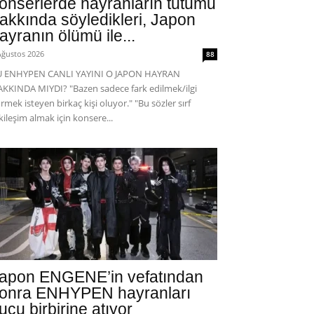
onserlerde hayranların tutumu
akkında söyledikleri, Japon
ayranın ölümü ile...
Ağustos 2026
88
U ENHYPEN CANLI YAYINI O JAPON HAYRAN
KKINDA MIYDI? "Bazen sadece fark edilmek/ilgi
rmek isteyen birkaç kişi oluyor." "Bu sözler sırf
kileşim almak için konsere...
apon ENGENE’in vefatından
onra ENHYPEN hayranları
uçu birbirine atıyor