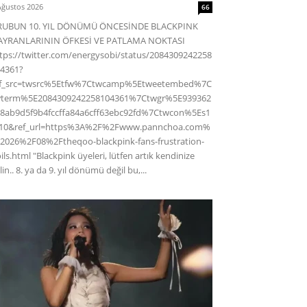
Ağustos 2026
66
RUBUN 10. YIL DÖNÜMÜ ÖNCESİNDE BLACKPINK
AYRANLARININ ÖFKESİ VE PATLAMA NOKTASI
tps://twitter.com/energysobi/status/2084309242258
4361?
ef_src=twsrc%5Etfw%7Ctwcamp%5Etweetembed%7C
wterm%5E2084309242258104361%7Ctwgr%5E939362
8ab9d5f9b4fccffa84a6cff63ebc92fd%7Ctwcon%5Es1
c10&ref_url=https%3A%2F%2Fwww.pannchoa.com%
2026%2F08%2Ftheqoo-blackpink-fans-frustration-
ils.html "Blackpink üyeleri, lütfen artık kendinize
lin.. 8. ya da 9. yıl dönümü değil bu,...