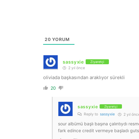
20
YORUM
sassyxie
Ziyaretçi
2 yıl önce
oliviada başkasından araklıyor sürekli
20
sassyxie
Ziyaretçi
Reply to
sassyxie
2 yıl önc
sour albümü başlı başına çalıntıydı resme
fark edince credit vermeye başladı gut