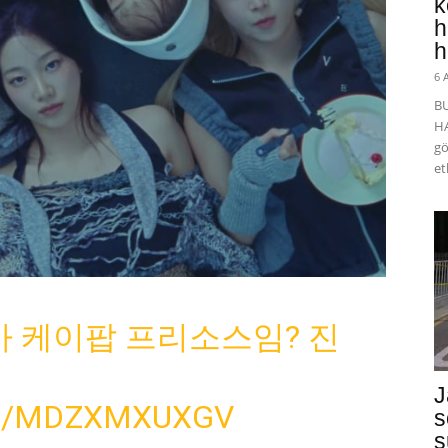
k
h
h
6 
B
HA
gö
et
 케이팝 프리소스임? 진
J
M/MDZXMXUXGV
s
s