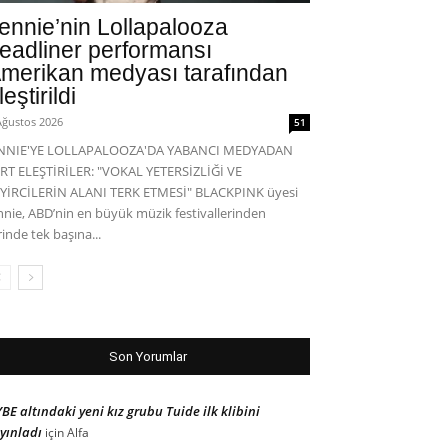
ennie’nin Lollapalooza
eadliner performansı
merikan medyası tarafından
leştirildi
Ağustos 2026
51
ENNIE'YE LOLLAPALOOZA'DA YABANCI MEDYADAN
RT ELEŞTİRİLER: "VOKAL YETERSİZLİĞİ VE
YİRCİLERİN ALANI TERK ETMESİ" BLACKPINK üyesi
nnie, ABD’nin en büyük müzik festivallerinden
rinde tek başına...
Son Yorumlar
BE altındaki yeni kız grubu Tuide ilk klibini
yınladı
için
Alfa