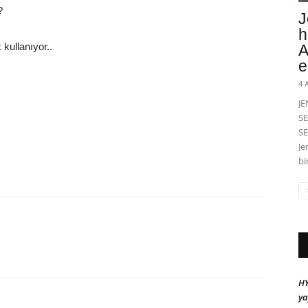
?
J
h
kullanıyor..
A
e
4 
J
SE
SE
Je
bi
HY
ya