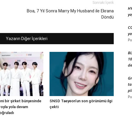
Sonraki İçerik
HY
Boa, 7 Yıl Sonra Marry My Husband ile Ekrana
ya
Döndü
CO
ya
Yazarın Diğer İçerikleri
Po
BL
10
de
Gr
ta
pl
Po
ni bir şirket bünyesinde
SNSD Taeyeon’un son görünümü ilgi
droyla yola devam
çekti
oğruladı