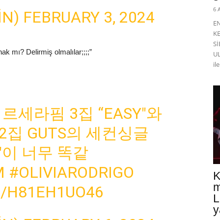
6 
IN)
FEBRUARY 3, 2024
E
K
Sİ
ak mı? Delirmiş olmalılar;;;;”
UL
il
르세라핌 3집 “EASY"와
2집 GUTS의 세컨싱글
T?"이 너무 똑같
M
#OLIVIARODRIGO
K
m
M/H81EH1UO46
L
y