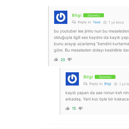
Bilgi
Ziyaretçi
Reply to
Yase
1 yıl önce
bu youtuber lee jinho nun bu meseleden
olduğuyla ilgili ses kaydını da kaydı yap
bunu arayıp azarlamış “kendini kurtarma
göre. Bu meseleden dolayı kesinlikle dav
20
Bilgi
Ziyaretçi
Reply to
Bilgi
1 yıl 
kaydı yapan da sae ronun ksh nin ş
arkadaş. Yani kızı öyle bir kıskaca
15