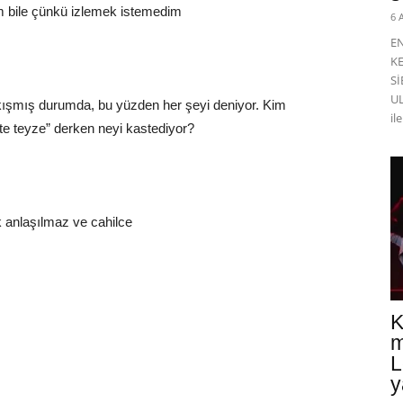
 bile çünkü izlemek istemedim
6 
E
K
Sİ
UL
ışmış durumda, bu yüzden her şeyi deniyor. Kim
il
te teyze” derken neyi kastediyor?
 anlaşılmaz ve cahilce
K
m
L
y