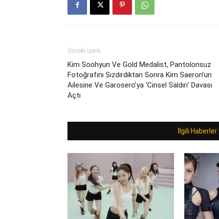
Önceki İçerik
Kim Soohyun Ve Gold Medalist, Pantolonsuz
Fotoğrafını Sızdırdıktan Sonra Kim Saeron’un
Ailesine Ve Garosero’ya ‘Cinsel Saldırı’ Davası
Açtı
İlgili Haberler