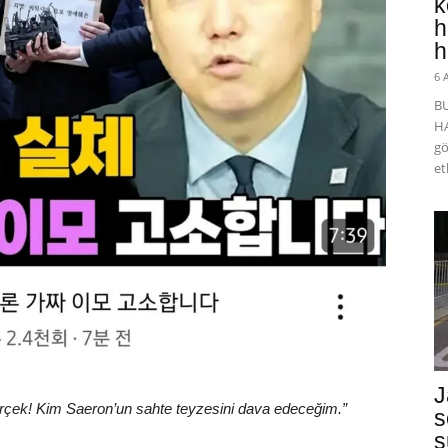
k
h
h
6 
B
HA
gö
et
J
rçek! Kim Saeron’un sahte teyzesini dava edeceğim.”
s
s