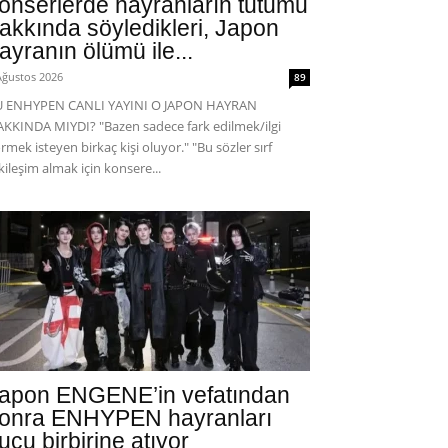
onserlerde hayranların tutumu
akkında söyledikleri, Japon
ayranın ölümü ile...
Ağustos 2026
89
U ENHYPEN CANLI YAYINI O JAPON HAYRAN
KKINDA MIYDI? "Bazen sadece fark edilmek/ilgi
rmek isteyen birkaç kişi oluyor." "Bu sözler sırf
kileşim almak için konsere...
apon ENGENE’in vefatından
onra ENHYPEN hayranları
uçu birbirine atıyor