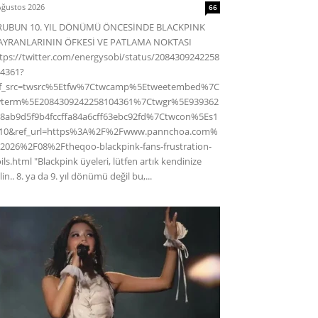
Ağustos 2026
66
RUBUN 10. YIL DÖNÜMÜ ÖNCESİNDE BLACKPINK
AYRANLARININ ÖFKESİ VE PATLAMA NOKTASI
tps://twitter.com/energysobi/status/2084309242258
4361?
ef_src=twsrc%5Etfw%7Ctwcamp%5Etweetembed%7C
wterm%5E2084309242258104361%7Ctwgr%5E939362
8ab9d5f9b4fccffa84a6cff63ebc92fd%7Ctwcon%5Es1
c10&ref_url=https%3A%2F%2Fwww.pannchoa.com%
2026%2F08%2Ftheqoo-blackpink-fans-frustration-
ils.html "Blackpink üyeleri, lütfen artık kendinize
lin.. 8. ya da 9. yıl dönümü değil bu,...