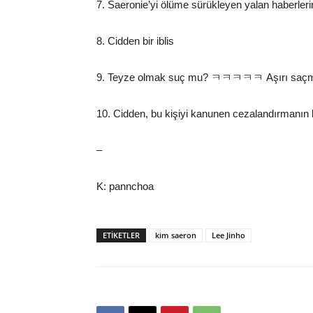
7. Saeronie’yi ölüme sürükleyen yalan haberler
8. Cidden bir iblis
9. Teyze olmak suç mu? ㅋㅋㅋㅋㅋ Aşırı s
10. Cidden, bu kişiyi kanunen cezalandırmanın 
–
K: pannchoa
ETIKETLER
kim saeron
Lee Jinho