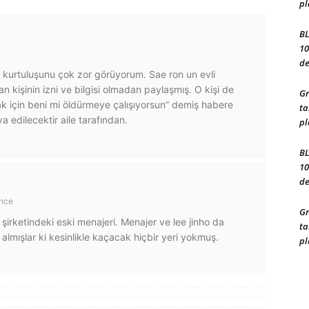
pl
BL
10
de
 kurtuluşunu çok zor görüyorum. Sae ron un evli
an kişinin izni ve bilgisi olmadan paylaşmış. O kişi de
Gr
k için beni mi öldürmeye çalışıyorsun” demiş habere
ta
a edilecektir aile tarafından.
pl
BL
10
de
önce
Gr
irketindeki eski menajeri. Menajer ve lee jinho da
ta
 almışlar ki kesinlikle kaçacak hiçbir yeri yokmuş.
pl