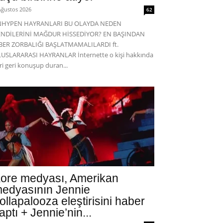
Ağustos 2026
62
NHYPEN HAYRANLARI BU OLAYDA NEDEN
ENDİLERİNİ MAĞDUR HİSSEDİYOR? EN BAŞINDAN
BER ZORBALIĞI BAŞLATMAMALILARDI ft.
USLARARASI HAYRANLAR İnternette o kişi hakkında
eri geri konuşup duran...
ore medyası, Amerikan
edyasının Jennie
ollapalooza eleştirisini haber
aptı + Jennie’nin...