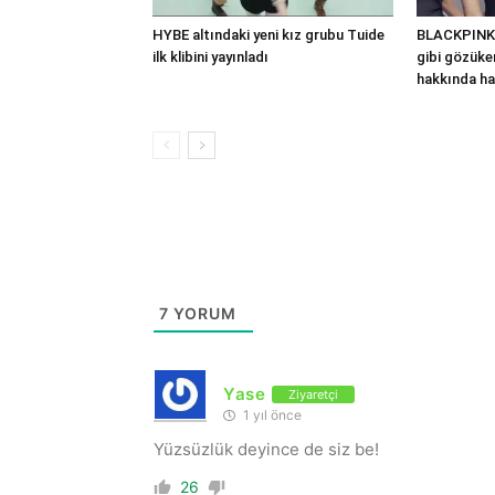
HYBE altındaki yeni kız grubu Tuide
BLACKPINK’
ilk klibini yayınladı
gibi gözüken
hakkında ha
7
YORUM
Yase
Ziyaretçi
1 yıl önce
Yüzsüzlük deyince de siz be!
26