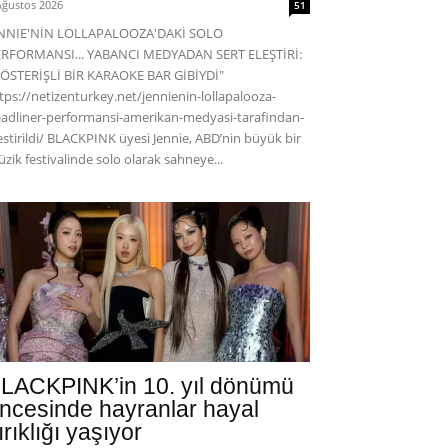
Ağustos 2026
51
ENNIE'NİN LOLLAPALOOZA'DAKİ SOLO
RFORMANSI... YABANCI MEDYADAN SERT ELEŞTİRİ:
ÖSTERİŞLİ BİR KARAOKE BAR GİBİYDİ"
tps://netizenturkey.net/jennienin-lollapalooza-
adliner-performansi-amerikan-medyasi-tarafindan-
estirildi/ BLACKPINK üyesi Jennie, ABD’nin büyük bir
zik festivalinde solo olarak sahneye...
LACKPINK’in 10. yıl dönümü
ncesinde hayranlar hayal
ırıklığı yaşıyor