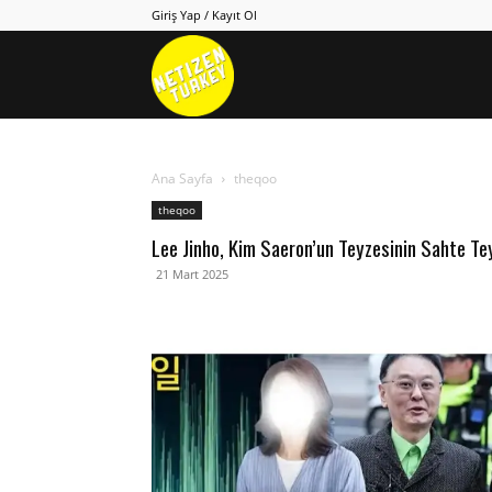
Giriş Yap / Kayıt Ol
Netizen
Turkey
Ana Sayfa
theqoo
theqoo
Lee Jinho, Kim Saeron’un Teyzesinin Sahte T
21 Mart 2025