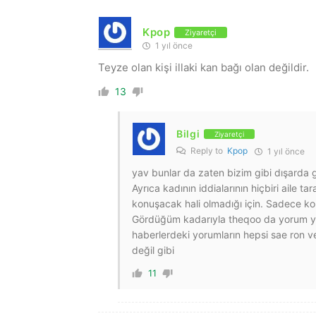
Kpop
Ziyaretçi
1 yıl önce
Teyze olan kişi illaki kan bağı olan değildir.
13
Bilgi
Ziyaretçi
Reply to
Kpop
1 yıl önce
yav bunlar da zaten bizim gibi dışarda g
Ayrıca kadının iddialarının hiçbiri aile 
konuşacak hali olmadığı için. Sadece ko
Gördüğüm kadarıyla theqoo da yorum yapan
haberlerdeki yorumların hepsi sae ron ve
değil gibi
11