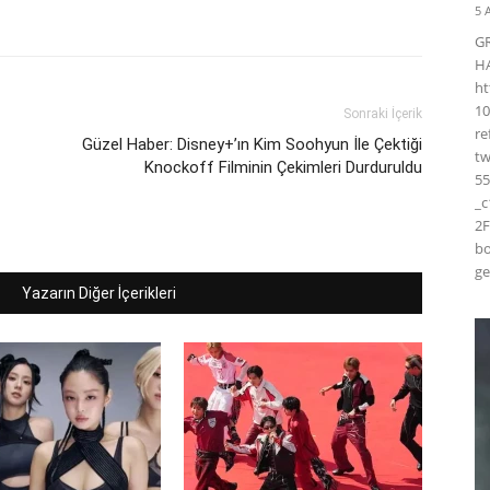
5 
G
H
ht
10
Sonraki İçerik
r
Güzel Haber: Disney+’ın Ki̇m Soohyun İle Çektiği
t
Knockoff Fi̇lminin Çekimleri Durduruldu
55
_
2F
bo
ge
Yazarın Diğer İçerikleri