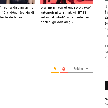
J
in son anda planlanmış
Grammy’nin yeni eklenen ‘Asya Pop’
h
 10. yıldönümü etkinliği
kategorisini tanıtmak için BTS’i
A
berler derlemesi
kullanmak istediği ama planlarının
e
bozulduğu iddiaları çıktı
4 
J
SE
SE
Je
bi
Eskiler
Gr
ta