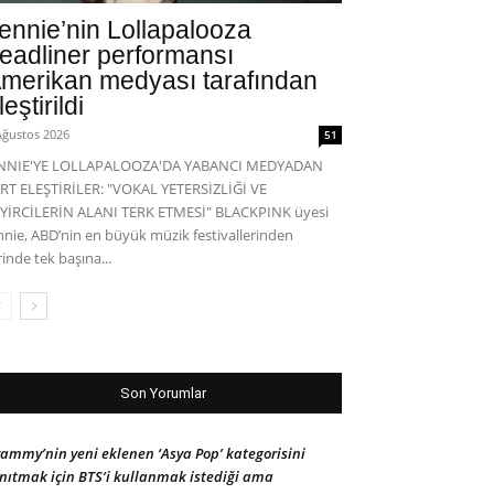
ennie’nin Lollapalooza
eadliner performansı
merikan medyası tarafından
leştirildi
Ağustos 2026
51
ENNIE'YE LOLLAPALOOZA'DA YABANCI MEDYADAN
RT ELEŞTİRİLER: "VOKAL YETERSİZLİĞİ VE
YİRCİLERİN ALANI TERK ETMESİ" BLACKPINK üyesi
nnie, ABD’nin en büyük müzik festivallerinden
rinde tek başına...
Son Yorumlar
ammy’nin yeni eklenen ‘Asya Pop’ kategorisini
nıtmak için BTS’i kullanmak istediği ama