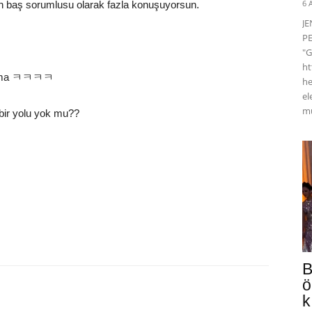
6 
in baş sorumlusu olarak fazla konuşuyorsun.
J
PE
"G
ht
açma ㅋㅋㅋㅋ
he
el
mü
bir yolu yok mu??
B
ö
k