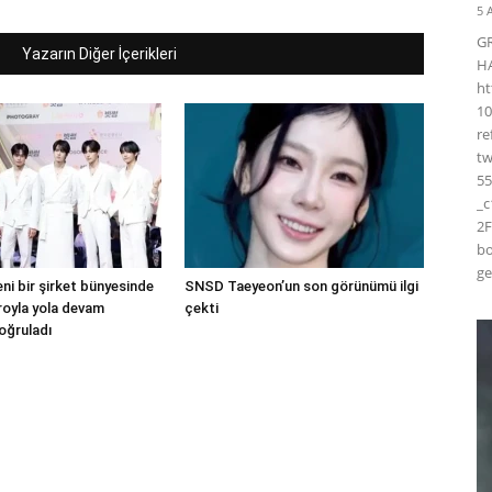
5 
G
Yazarın Diğer İçerikleri
H
ht
10
r
t
55
_
2F
bo
ge
ni bir şirket bünyesinde
SNSD Taeyeon’un son görünümü ilgi
droyla yola devam
çekti
oğruladı