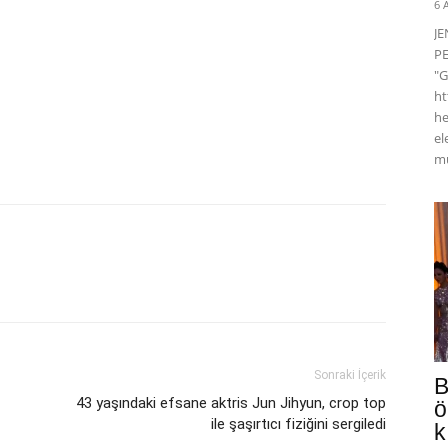
6 
J
PE
"G
ht
he
el
mü
Sonraki İçerik
B
43 yaşındaki efsane aktris Jun Jihyun, crop top
ö
ile şaşırtıcı fiziğini sergiledi
k