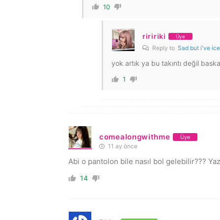
10
riririki
Üye
Reply to
Sad but i've ic
yok artık ya bu takıntı değil bask
1
comealongwithme
Üye
11 ay önce
Abi o pantolon bile nasıl bol gelebilir??? Y
14