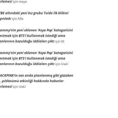
rlemesi
için
maya
BE altındaki yeni kız grubu Tuide ilk klibini
yınladı
için
Alfa
ammy’nin yeni eklenen ‘Asya Pop’ kategorisini
nıtmak için BTS’i kullanmak istediği ama
anlarının bozulduğu iddiaları çıktı
için
lili
ammy’nin yeni eklenen ‘Asya Pop’ kategorisini
nıtmak için BTS’i kullanmak istediği ama
anlarının bozulduğu iddiaları çıktı
için
UwU
ACKPINK’in son anda planlanmış gibi gözüken
. yıldönümü etkinliği hakkında haberler
rlemesi
için
UwU