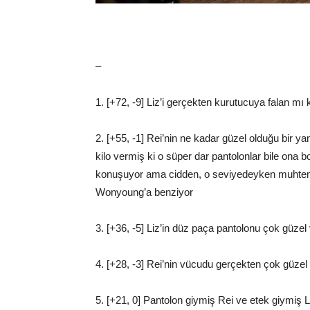
–
1. [+72, -9] Liz’i gerçekten kurutucuya falan mı
2. [+55, -1] Rei’nin ne kadar güzel olduğu bir y
kilo vermiş ki o süper dar pantolonlar bile ona b
konuşuyor ama cidden, o seviyedeyken muhtem
Wonyoung’a benziyor
3. [+36, -5] Liz’in düz paça pantolonu çok güzel
4. [+28, -3] Rei’nin vücudu gerçekten çok güze
5. [+21, 0] Pantolon giymiş Rei ve etek giymiş