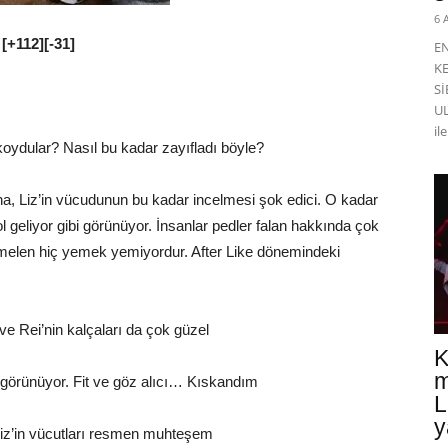
6 
[+112][-31]
E
K
Sİ
UL
il
 koydular? Nasıl bu kadar zayıfladı böyle?
ana, Liz’in vücudunun bu kadar incelmesi şok edici. O kadar
ol geliyor gibi görünüyor. İnsanlar pedler falan hakkında çok
elen hiç yemek yemiyordur. After Like dönemindeki
 ve Rei’nin kalçaları da çok güzel
K
m
l görünüyor. Fit ve göz alıcı… Kıskandım
L
y
 Liz’in vücutları resmen muhteşem