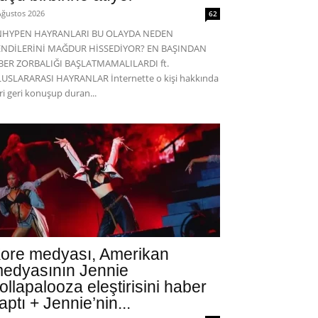
Ağustos 2026
62
NHYPEN HAYRANLARI BU OLAYDA NEDEN
ENDİLERİNİ MAĞDUR HİSSEDİYOR? EN BAŞINDAN
BER ZORBALIĞI BAŞLATMAMALILARDI ft.
USLARARASI HAYRANLAR İnternette o kişi hakkında
eri geri konuşup duran...
ore medyası, Amerikan
edyasının Jennie
ollapalooza eleştirisini haber
aptı + Jennie’nin...