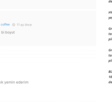
de
HY
ya
e coffee
11 ay önce
Gr
a bi boyut
ta
pl
Gr
ta
pl
BL
10
azık yemin ederim
de