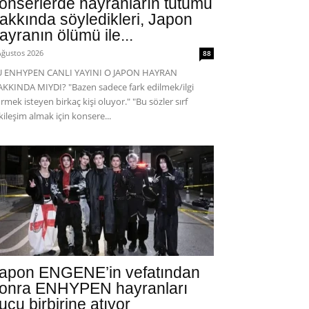
onserlerde hayranların tutumu
akkında söyledikleri, Japon
ayranın ölümü ile...
Ağustos 2026
88
U ENHYPEN CANLI YAYINI O JAPON HAYRAN
KKINDA MIYDI? "Bazen sadece fark edilmek/ilgi
rmek isteyen birkaç kişi oluyor." "Bu sözler sırf
kileşim almak için konsere...
apon ENGENE’in vefatından
onra ENHYPEN hayranları
uçu birbirine atıyor