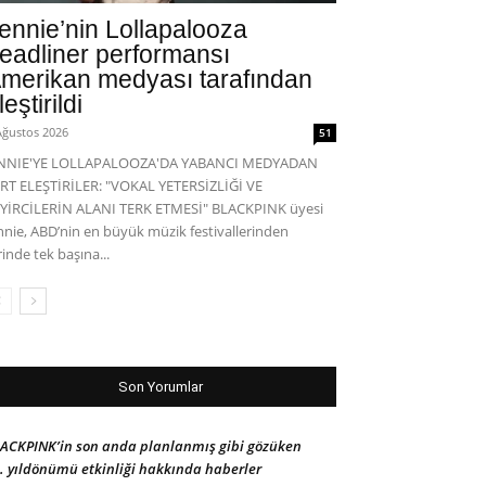
ennie’nin Lollapalooza
eadliner performansı
merikan medyası tarafından
leştirildi
Ağustos 2026
51
ENNIE'YE LOLLAPALOOZA'DA YABANCI MEDYADAN
RT ELEŞTİRİLER: "VOKAL YETERSİZLİĞİ VE
YİRCİLERİN ALANI TERK ETMESİ" BLACKPINK üyesi
nnie, ABD’nin en büyük müzik festivallerinden
rinde tek başına...
Son Yorumlar
ACKPINK’in son anda planlanmış gibi gözüken
. yıldönümü etkinliği hakkında haberler