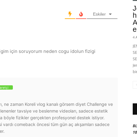
J
h
Eskiler
A
e
4 
J
digim için soruyorum neden cogu idolun fizigi
SE
SE
Je
bi
aretçi
yı, ne zaman Koreli vlog kanalı görsem diyet Challenge ve
izlenenler tavsiye ve beslenme videoları, sadece estetik
 böyle fizikler gerçekten profesyonel destek istiyor.
i vardı comeback öncesi tüm gün aç akşamları sadece
BL
er.
10