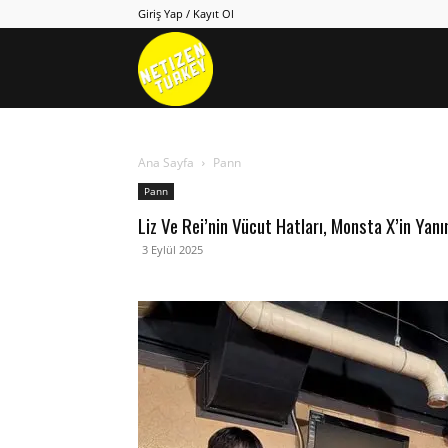
Giriş Yap / Kayıt Ol
Netizen
Turkey
Ana Sayfa
Pann
Pann
Liz Ve Rei’nin Vücut Hatları, Monsta X’in Yan
3 Eylül 2025