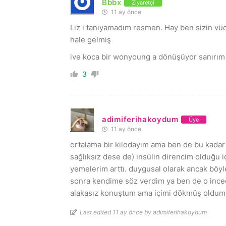
Bbbx
Ziyaretçi
11 ay önce
Liz i tanıyamadım resmen. Hay ben sizin vücu
hale gelmiş
ive koca bir wonyoung a dönüşüyor sanırı
3
adimiferihakoydum
Üye
11 ay önce
ortalama bir kilodayım ama ben de bu kadar 
sağlıksız dese de) insülin direncim olduğu 
yemelerim arttı. duygusal olarak ancak böy
sonra kendime söz verdim ya ben de o incec
alakasız konuştum ama içimi dökmüş oldum
Last edited 11 ay önce by adimiferihakoydum