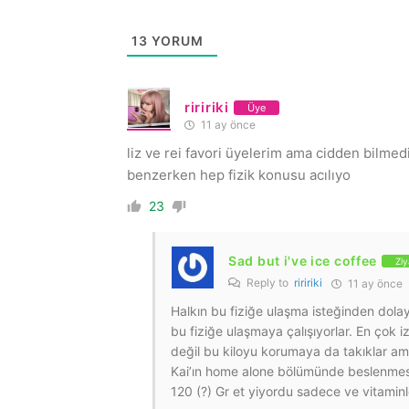
13
YORUM
riririki
Üye
11 ay önce
liz ve rei favori üyelerim ama cidden bilme
benzerken hep fizik konusu acılıyo
23
Sad but i've ice coffee
Ziy
Reply to
riririki
11 ay önce
Halkın bu fiziğe ulaşma isteğinden dola
bu fiziğe ulaşmaya çalışıyorlar. En çok 
değil bu kiloyu korumaya da takıklar ama
Kai’ın home alone bölümünde beslenmes
120 (?) Gr et yiyordu sadece ve vitaminl