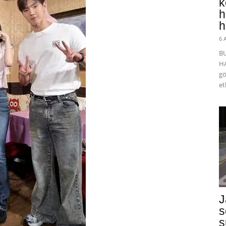
k
h
h
6 
B
HA
gö
et
J
s
s