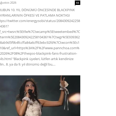
Ağustos 2026
66
RUBUN 10. YIL DÖNÜMÜ ÖNCESİNDE BLACKPINK
AYRANLARININ ÖFKESİ VE PATLAMA NOKTASI
tps://twitter.com/energysobi/status/2084309242258
4361?
ef_src=twsrc%5Etfw%7Ctwcamp%5Etweetembed%7C
wterm%5E2084309242258104361%7Ctwgr%5E939362
8ab9d5f9b4fccffa84a6cff63ebc92fd%7Ctwcon%5Es1
c10&ref_url=https%3A%2F%2Fwww.pannchoa.com%
2026%2F08%2Ftheqoo-blackpink-fans-frustration-
ils.html "Blackpink üyeleri, lütfen artık kendinize
lin.. 8. ya da 9. yıl dönümü değil bu,...