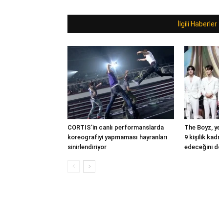
İlgili Haberler
CORTIS’in canlı performanslarda
The Boyz, ye
koreografiyi yapmaması hayranları
9 kişilik ka
sinirlendiriyor
edeceğini d