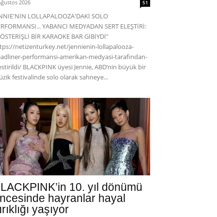
Ağustos 2026
51
ENNIE'NİN LOLLAPALOOZA'DAKİ SOLO
RFORMANSI... YABANCI MEDYADAN SERT ELEŞTİRİ:
ÖSTERİŞLİ BİR KARAOKE BAR GİBİYDİ"
tps://netizenturkey.net/jennienin-lollapalooza-
adliner-performansi-amerikan-medyasi-tarafindan-
estirildi/ BLACKPINK üyesi Jennie, ABD’nin büyük bir
zik festivalinde solo olarak sahneye...
LACKPINK’in 10. yıl dönümü
ncesinde hayranlar hayal
ırıklığı yaşıyor