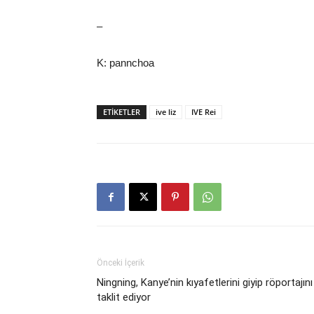
–
K: pannchoa
ETIKETLER
ive liz
IVE Rei
Önceki İçerik
Ningning, Kanye’nin kıyafetlerini giyip röportajını
taklit ediyor