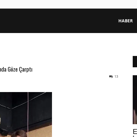
HABER
ında Göze Çarptı
13
E