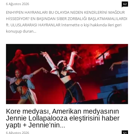
6 Ağustos 2026
62
ENHYPEN HAYRANLARI BU OLAYDA NEDEN KENDİLERİNİ MAĞDUR
HİSSEDİYOR? EN BAŞINDAN SİBER ZORBALIĞI BAŞLATMAMALILARDI
ft. ULUSLARARASI HAYRANLAR İnternette o kişi hakkında ileri geri
konuşup duran...
Kore medyası, Amerikan medyasının
Jennie Lollapalooza eleştirisini haber
yaptı + Jennie’nin...
6 Ağustos 2026
51