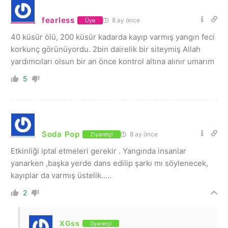
fearless
8 ay önce
Üye
40 küsür ölü, 200 küsür kadarda kayıp varmış yangın feci
korkunç görünüyordu. 2bin dairelik bir siteymiş Allah
yardımcıları olsun bir an önce kontrol altına alınır umarım
5
Soda Pop
8 ay önce
Ziyaretçi
Etkinliği iptal etmeleri gerekir . Yangında insanlar
yanarken ,başka yerde dans edilip şarkı mı söylenecek,
kayıplar da varmış üstelik…..
2
XGss
Ziyaretçi