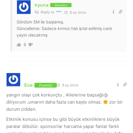
hyuna
Ziyaretçi
Reply to
***
8 ay önce
Gördüm SM ile başlamış.
Güncelleme: Sadece kırmızı halı iptal edilmiş canlı
yayın olacakmış
3
Ece
8 ay önce
Ziyaretçi
yangın olayı çok korkunçtu , Ailelerine başsağlığı
diliyorum .umarım daha fazla can kaybı olmaz.
zor bir
durum cidden.
Etkinlik konusu içinse bu gibi büyük etkinliklere büyük
paralar dökülür. sponsorlar harcama yapar fanlar farklı