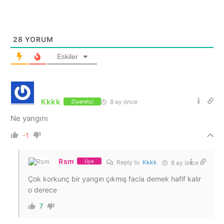
28
YORUM
Eskiler
Kkkk
8 ay önce
Ziyaretçi
Ne yangını
-1
Rsm
Üye
Reply to
Kkkk
8 ay önce
Çok korkunç bir yangın çıkmış facia demek hafif kalır
o derece
7