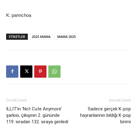
K: pannchoa
ETIKETLER
2025 MAMA
MAMA 2025
Önceki İçerik
Sonraki İçerik
ILLIT’in ‘Not Cute Anymore’
Sadece gerçek K-pop
şarkısı, çıkışının 2. gününde
hayranlarının bildiği K-pop
119. sıradan 132. sıraya geriledi
birimi