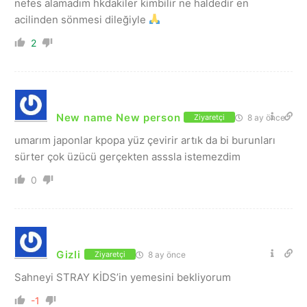
nefes alamadım hkdakiler kimbilir ne haldedir en
acilinden sönmesi dileğiyle
2
New name New person
8 ay önce
Ziyaretçi
umarım japonlar kpopa yüz çevirir artık da bi burunları
sürter çok üzücü gerçekten asssla istemezdim
0
Gizli
8 ay önce
Ziyaretçi
Sahneyi STRAY KİDS’in yemesini bekliyorum
-1