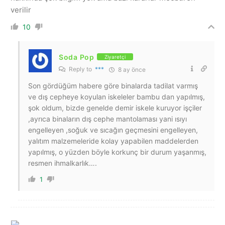
verilir
10
Soda Pop
Ziyaretçi
Reply to
***
8 ay önce
Son gördüğüm habere göre binalarda tadilat varmış
ve dış cepheye koyulan iskeleler bambu dan yapılmış,
şok oldum, bizde genelde demir iskele kuruyor işçiler
,ayrıca binaların dış cephe mantolaması yani ısıyı
engelleyen ,soğuk ve sıcağın geçmesini engelleyen,
yalıtım malzemeleride kolay yapabilen maddelerden
yapılmış, o yüzden böyle korkunç bir durum yaşanmış,
resmen ihmalkarlık….
1