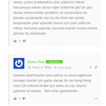
olmaz çünkü ertelemekte yine yüklü bir miktar
harcamaya sebeb olunur eğer erltenme gibi bir şey
olursa mama katılan grubların ve oyuncuların da
planları uyuşmazlık olur bu da tören işin içinde
anaşmazlık çıkar adamlar bunun için yine yüklü bir
miktar harcama yapmak zorunda kalırlar bunun riksine
girmek hiç istemezler
0
Soda Pop
Ziyaretçi
Reply to
XGss
8 ay önce
Umarım abartmazlar ama şarkısı ve dansı eğlenceli
konsept olanlar için garip olacak bir de Hong Kong
veya Çin kökenli idoller için daha da zor, seyirci
gelecek mi acaba… Bari onlar gelmesinler…
1