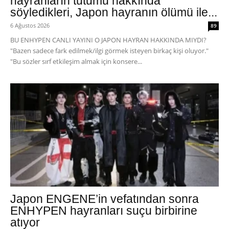
hayranların tutumu hakkında
söyledikleri, Japon hayranın ölümü ile...
6 Ağustos 2026
89
BU ENHYPEN CANLI YAYINI O JAPON HAYRAN HAKKINDA MIYDI?
"Bazen sadece fark edilmek/ilgi görmek isteyen birkaç kişi oluyor."
"Bu sözler sırf etkileşim almak için konsere...
Japon ENGENE’in vefatından sonra
ENHYPEN hayranları suçu birbirine
atıyor