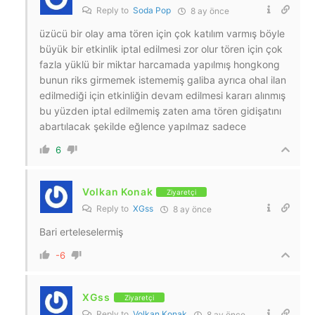
Reply to
Soda Pop
8 ay önce
üzücü bir olay ama tören için çok katılım varmış böyle
büyük bir etkinlik iptal edilmesi zor olur tören için çok
fazla yüklü bir miktar harcamada yapılmış hongkong
bunun riks girmemek istememiş galiba ayrıca ohal ilan
edilmediği için etkinliğin devam edilmesi kararı alınmış
bu yüzden iptal edilmemiş zaten ama tören gidişatını
abartılacak şekilde eğlence yapılmaz sadece
6
Volkan Konak
Ziyaretçi
Reply to
XGss
8 ay önce
Bari erteleselermiş
-6
XGss
Ziyaretçi
Reply to
Volkan Konak
8 ay önce