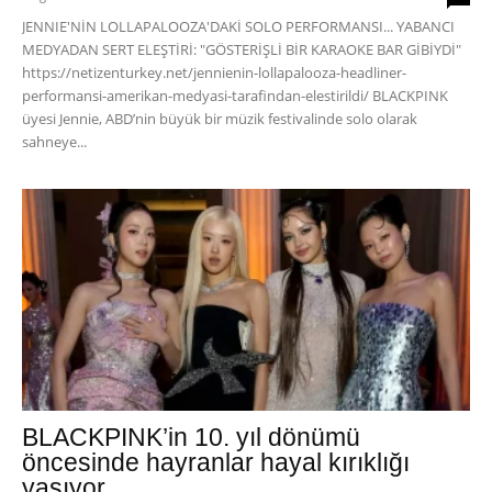
JENNIE'NİN LOLLAPALOOZA'DAKİ SOLO PERFORMANSI... YABANCI
MEDYADAN SERT ELEŞTİRİ: "GÖSTERİŞLİ BİR KARAOKE BAR GİBİYDİ"
https://netizenturkey.net/jennienin-lollapalooza-headliner-
performansi-amerikan-medyasi-tarafindan-elestirildi/ BLACKPINK
üyesi Jennie, ABD’nin büyük bir müzik festivalinde solo olarak
sahneye...
BLACKPINK’in 10. yıl dönümü
öncesinde hayranlar hayal kırıklığı
yaşıyor