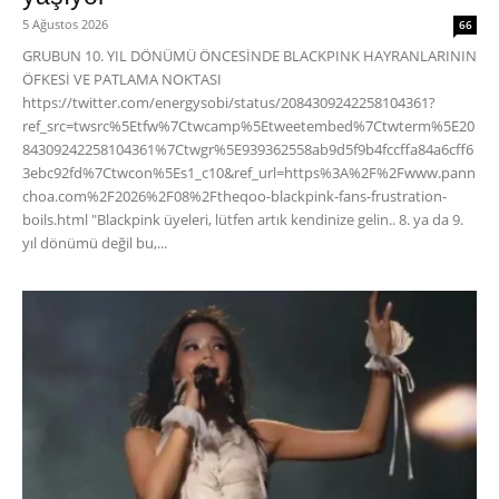
5 Ağustos 2026
66
GRUBUN 10. YIL DÖNÜMÜ ÖNCESİNDE BLACKPINK HAYRANLARININ
ÖFKESİ VE PATLAMA NOKTASI
https://twitter.com/energysobi/status/2084309242258104361?
ref_src=twsrc%5Etfw%7Ctwcamp%5Etweetembed%7Ctwterm%5E20
84309242258104361%7Ctwgr%5E939362558ab9d5f9b4fccffa84a6cff6
3ebc92fd%7Ctwcon%5Es1_c10&ref_url=https%3A%2F%2Fwww.pann
choa.com%2F2026%2F08%2Ftheqoo-blackpink-fans-frustration-
boils.html "Blackpink üyeleri, lütfen artık kendinize gelin.. 8. ya da 9.
yıl dönümü değil bu,...