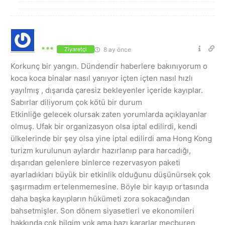
***
8 ay önce
Ziyaretçi
Korkunç bir yangın. Dündendir haberlere bakınıyorum o
koca koca binalar nasıl yanıyor içten içten nasıl hızlı
yayılmış , dışarıda çaresiz bekleyenler içeride kayıplar.
Sabırlar diliyorum çok kötü bir durum
Etkinliğe gelecek olursak zaten yorumlarda açıklayanlar
olmuş. Ufak bir organizasyon olsa iptal edilirdi, kendi
ülkelerinde bir şey olsa yine iptal edilirdi ama Hong Kong
turizm kurulunun aylardır hazırlanıp para harcadığı,
dışarıdan gelenlere binlerce rezervasyon paketi
ayarladıkları büyük bir etkinlik olduğunu düşünürsek çok
şaşırmadım ertelenmemesine. Böyle bir kayıp ortasında
daha başka kayıpların hükümeti zora sokacağından
bahsetmişler. Son dönem siyasetleri ve ekonomileri
hakkında çok bilgim yok ama bazı kararlar mecburen