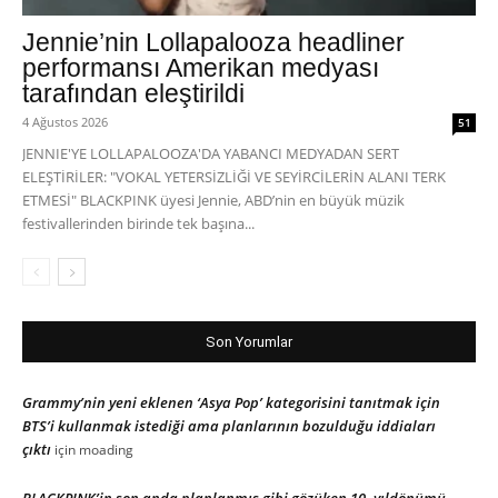
Jennie’nin Lollapalooza headliner
performansı Amerikan medyası
tarafından eleştirildi
4 Ağustos 2026
51
JENNIE'YE LOLLAPALOOZA'DA YABANCI MEDYADAN SERT
ELEŞTİRİLER: "VOKAL YETERSİZLİĞİ VE SEYİRCİLERİN ALANI TERK
ETMESİ" BLACKPINK üyesi Jennie, ABD’nin en büyük müzik
festivallerinden birinde tek başına...
Son Yorumlar
Grammy’nin yeni eklenen ‘Asya Pop’ kategorisini tanıtmak için
BTS’i kullanmak istediği ama planlarının bozulduğu iddiaları
çıktı
için
moading