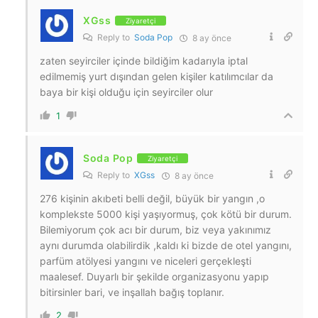
XGss
Ziyaretçi
Reply to
Soda Pop
8 ay önce
zaten seyirciler içinde bildiğim kadarıyla iptal
edilmemiş yurt dışından gelen kişiler katılımcılar da
baya bir kişi olduğu için seyirciler olur
1
Soda Pop
Ziyaretçi
Reply to
XGss
8 ay önce
276 kişinin akıbeti belli değil, büyük bir yangın ,o
komplekste 5000 kişi yaşıyormuş, çok kötü bir durum.
Bilemiyorum çok acı bir durum, biz veya yakınımız
aynı durumda olabilirdik ,kaldı ki bizde de otel yangını,
parfüm atölyesi yangını ve niceleri gerçekleşti
maalesef. Duyarlı bir şekilde organizasyonu yapıp
bitirsinler bari, ve inşallah bağış toplanır.
2