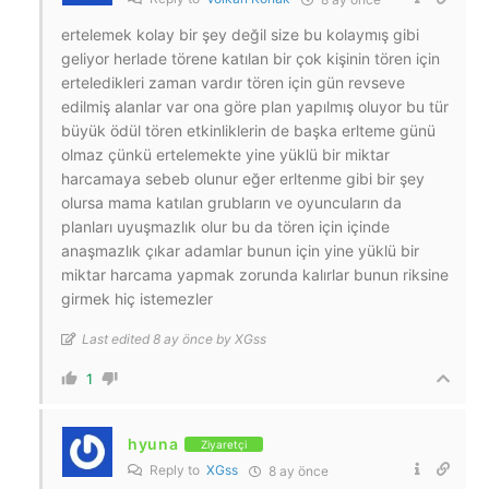
ertelemek kolay bir şey değil size bu kolaymış gibi
geliyor herlade törene katılan bir çok kişinin tören için
erteledikleri zaman vardır tören için gün revseve
edilmiş alanlar var ona göre plan yapılmış oluyor bu tür
büyük ödül tören etkinliklerin de başka erlteme günü
olmaz çünkü ertelemekte yine yüklü bir miktar
harcamaya sebeb olunur eğer erltenme gibi bir şey
olursa mama katılan grubların ve oyuncuların da
planları uyuşmazlık olur bu da tören için içinde
anaşmazlık çıkar adamlar bunun için yine yüklü bir
miktar harcama yapmak zorunda kalırlar bunun riksine
girmek hiç istemezler
Last edited 8 ay önce by XGss
1
hyuna
Ziyaretçi
Reply to
XGss
8 ay önce