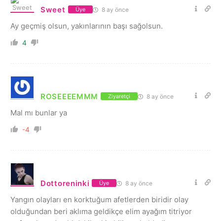
Sweet
8 ay önce
Üye
Ay geçmiş olsun, yakınlarının başı sağolsun.
4
ROSEEEEMMM
8 ay önce
Ziyaretçi
Mal mı bunlar ya
-4
Dottoreninki
8 ay önce
Üye
Yangın olayları en korktuğum afetlerden biridir olay
olduğundan beri aklıma geldikçe elim ayağım titriyor