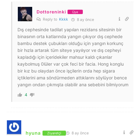
Dottoreninki
Üye
Reply to
Kkkk
8 ay önce
Dış cephesinde tadilat yapılan rezidans sitesinin bir
binasının orta katlarında yangın çıkıyor dış cephede
bambu destek çubukları olduğu için yangın korkunç
bir hızla artarak tüm siteye yayılıyor ve dış cepheyi
kapladığı için içeridekiler mahsur kaldı çıkanlar
kaybolmuş 0lüler var çok feci bir facia. Hong konglu
bir kız bu olaydan önce işçilerin orda hep sigara
içtiklerini ama söndürmeden attıklarını söylüyor bence
yangın ondan çıkmışta olabilir ana sebebini bilmiyorum
4
hyuna
8 ay önce
Ziyaretçi