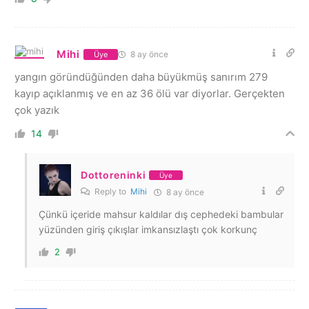
Mihi
8 ay önce
Üye
yangın göründüğünden daha büyükmüş sanırım 279
kayıp açıklanmış ve en az 36 ölü var diyorlar. Gerçekten
çok yazık
14
Dottoreninki
Üye
Reply to
Mihi
8 ay önce
Çünkü içeride mahsur kaldılar dış cephedeki bambular
yüzünden giriş çıkışlar imkansızlaştı çok korkunç
2