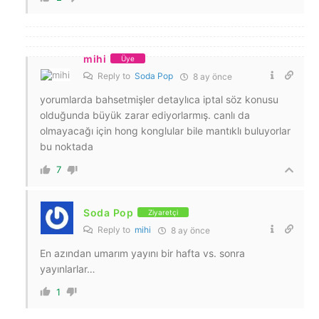
mihi
Üye
Reply to
Soda Pop
8 ay önce
yorumlarda bahsetmişler detaylıca iptal söz konusu
olduğunda büyük zarar ediyorlarmış. canlı da
olmayacağı için hong konglular bile mantıklı buluyorlar
bu noktada
7
Soda Pop
Ziyaretçi
Reply to
mihi
8 ay önce
En azından umarım yayını bir hafta vs. sonra
yayınlarlar…
1