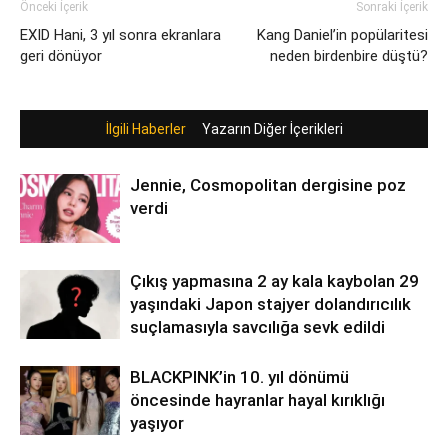
Önceki İçerik
Sonraki İçerik
EXID Hani, 3 yıl sonra ekranlara
Kang Daniel’in popülaritesi
geri dönüyor
neden birdenbire düştü?
İlgili Haberler
Yazarın Diğer İçerikleri
Jennie, Cosmopolitan dergisine poz
verdi
Çıkış yapmasına 2 ay kala kaybolan 29
yaşındaki Japon stajyer dolandırıcılık
suçlamasıyla savcılığa sevk edildi
BLACKPINK’in 10. yıl dönümü
öncesinde hayranlar hayal kırıklığı
yaşıyor