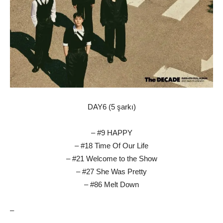
DAY6 (5 şarkı)
– #9 HAPPY
– #18 Time Of Our Life
– #21 Welcome to the Show
– #27 She Was Pretty
– #86 Melt Down
–