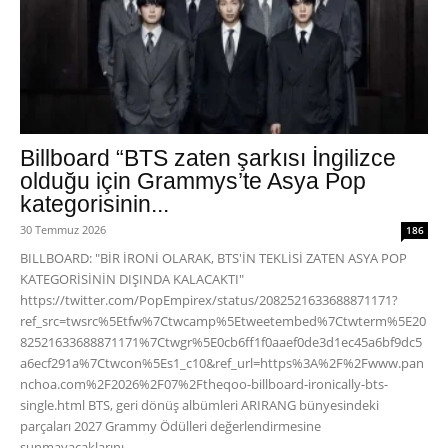
Billboard “BTS zaten şarkısı İngilizce
olduğu için Grammys’te Asya Pop
kategorisinin...
30 Temmuz 2026
186
BILLBOARD: "BİR İRONİ OLARAK, BTS'İN TEKLİSİ ZATEN ASYA POP
KATEGORİSİNİN DIŞINDA KALACAKTI"
https://twitter.com/PopEmpirex/status/2082521633688871171?
ref_src=twsrc%5Etfw%7Ctwcamp%5Etweetembed%7Ctwterm%5E20
82521633688871171%7Ctwgr%5E0cb6ff1f0aaef0de3d1ec45a6bf9dc5
a6ecf291a%7Ctwcon%5Es1_c10&ref_url=https%3A%2F%2Fwww.pan
nchoa.com%2F2026%2F07%2Ftheqoo-billboard-ironically-bts-
single.html BTS, geri dönüş albümleri ARIRANG bünyesindeki
parçaları 2027 Grammy Ödülleri değerlendirmesine
sunmayacaklarını...