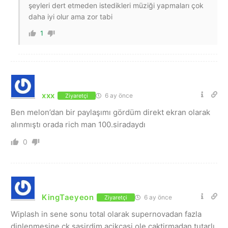
şeyleri dert etmeden istedikleri müziği yapmaları çok
daha iyi olur ama zor tabi
1
xxx
6 ay önce
Ziyaretçi
Ben melon’dan bir paylaşımı gördüm direkt ekran olarak
alınmıştı orada rich man 100.siradaydı
0
KingTaeyeon
6 ay önce
Ziyaretçi
Wiplash in sene sonu total olarak supernovadan fazla
dinlenmesine ck sasirdim acikcasi ole caktirmadan tutarlı