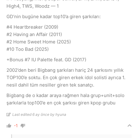
High4, TWS, Woodz — 1
GD’nin bugüne kadar top10’a giren şarkıları:
#4 Heartbreaker (2009)
#2 Having an Affair (2011)
#2 Home Sweet Home (2025)
#10 Too Bad (2025)
+Bonus #7 IU Palette feat. GD (2017)
2002’den beri Bigbang şarkıları hariç 24 şarkısını yıllık
TOP100’e soktu. En çok giren erkek idol solisti ayrıca 1.
nesil dahil tüm nesiller giren tek sanatçı.
Bigbang de o kadar araya rağmen hala grup+unit+solo
şarkılarla top100’e en çok şarkısı giren kpop grubu
Last edited 6 ay önce by hyuna
-1