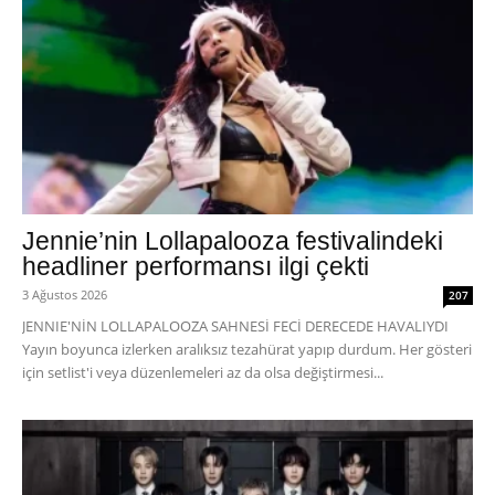
Jennie’nin Lollapalooza festivalindeki
headliner performansı ilgi çekti
3 Ağustos 2026
207
JENNIE'NİN LOLLAPALOOZA SAHNESİ FECİ DERECEDE HAVALIYDI
Yayın boyunca izlerken aralıksız tezahürat yapıp durdum. Her gösteri
için setlist'i veya düzenlemeleri az da olsa değiştirmesi...