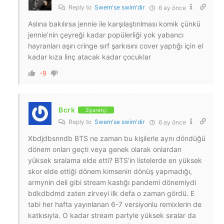
Reply to
Swem'se swim'dir
6 ay önce
Aslına bakılırsa jennie ile karşılaştırılması komik çünkü
jennie’nin çeyreği kadar popülerliği yok yabancı
hayranları aşırı cringe sırf şarkısını cover yaptığı için el
kadar kıza linç atacak kadar çocuklar
-9
Bcrk
Ziyaretçi
Reply to
Swem'se swim'dir
6 ay önce
Xbdjdbsnndb BTS ne zaman bu kişilerle aynı döndüğü
dönem onları geçti veya genek olarak onlardan
yüksek sıralama elde etti? BTS’in listelerde en yüksek
skor elde ettiği dönem kimsenin dönüş yapmadığı,
armynin deli gibi stream kastığı pandemi dönemiydi
bdkdbdmd zaten zirveyi ilk defa o zaman gördü. E
tabi her hafta yayınlanan 6-7 versiyonlu remixlerin de
katkısıyla. O kadar stream partyle yüksek sıralar da