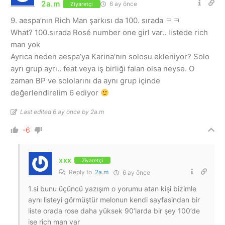
2a.m
6 ay önce
Ziyaretçi
9. aespa’nın Rich Man şarkısı da 100. sırada ㅋㅋ
What? 100.sırada Rosé number one girl var.. listede rich
man yok
Ayrıca neden aespa’ya Karina’nın solosu ekleniyor? Solo
ayrı grup ayrı.. feat veya iş birliği falan olsa neyse. O
zaman BP ve sololarını da aynı grup içinde
değerlendirelim 6 ediyor
Last edited 6 ay önce by 2a.m
-6
xxx
Ziyaretçi
Reply to
2a.m
6 ay önce
1.si bunu üçüncü yazışım o yorumu atan kişi bizimle
aynı listeyi görmüştür melonun kendi sayfasindan bir
liste orada rose daha yüksek 90’larda bir şey 100’de
ise rich man var