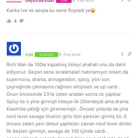
dejunsexual
6 ay önce
Üye
Kanka ive ve aespa bu sene flopladi ya
4
xxx
6 ay önce
Ziyaretçi
Rich Man de 100le kapatmış listeyi ahahah onu da dahil
ediyoruz. Geçen sene sıralamalari hatırlamıyor olsam da
supernova, drama, armageddon, spicy, yılın son
çeyreğinde çıkmasına rağmen whiplash ve up vardı .
Onun öncesinde 23’te zaten aradan sonra cb yaptılar
Spicy ile o yine girmişti listeye ilk 20lerdeydi ama drama
Kasım’da çıktığı için girememişti . Önceki yıllarda da yine
next level savage illusion girls tüm şarkıları girmiş bir..E
öncesi zaten yeni debut yaptıkları zaman next level direkt
İlk beşten girmişti, savage de 100 içinde vardı .