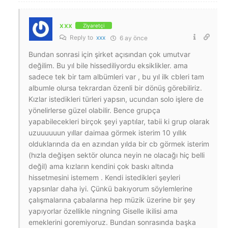
xxx
Ziyaretçi
Reply to
xxx
6 ay önce
Bundan sonrasi için şirket açısından çok umutvar
değilim. Bu yıl bile hissediliyordu eksiklikler. ama
sadece tek bir tam albümleri var , bu yıl ilk cbleri tam
albumle olursa tekrardan özenli bir dönüş görebiliriz.
Kızlar istedikleri türleri yapsın, ucundan solo işlere de
yönelirlerse güzel olabilir. Bence grupça
yapabilecekleri birçok şeyi yaptılar, tabii ki grup olarak
uzuuuuuun yıllar daimaa görmek isterim 10 yıllık
olduklarında da en azından yılda bir cb görmek isterim
(hızla değişen sektör olunca neyin ne olacağı hiç belli
değil) ama kızların kendini çok baskı altında
hissetmesini istemem . Kendi istedikleri şeyleri
yapsınlar daha iyi. Çünkü bakıyorum söylemlerine
çalışmalarına çabalarına hep müzik üzerine bir şey
yapıyorlar özellikle ningning Giselle ikilisi ama
emeklerini goremiyoruz. Bundan sonrasında başka