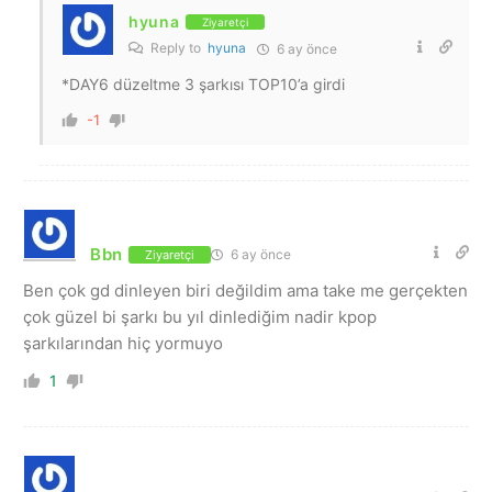
hyuna
Ziyaretçi
Reply to
hyuna
6 ay önce
*DAY6 düzeltme 3 şarkısı TOP10’a girdi
-1
Bbn
6 ay önce
Ziyaretçi
Ben çok gd dinleyen biri değildim ama take me gerçekten
çok güzel bi şarkı bu yıl dinlediğim nadir kpop
şarkılarından hiç yormuyo
1