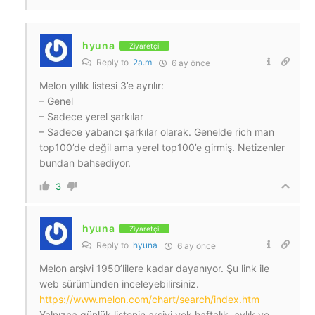
hyuna
Ziyaretçi
Reply to
2a.m
6 ay önce
Melon yıllık listesi 3’e ayrılır:
– Genel
– Sadece yerel şarkılar
– Sadece yabancı şarkılar olarak. Genelde rich man
top100’de değil ama yerel top100’e girmiş. Netizenler
bundan bahsediyor.
3
hyuna
Ziyaretçi
Reply to
hyuna
6 ay önce
Melon arşivi 1950’lilere kadar dayanıyor. Şu link ile
web sürümünden inceleyebilirsiniz.
https://www.melon.com/chart/search/index.htm
Yalnızca günlük listenin arşivi yok haftalık, aylık ve