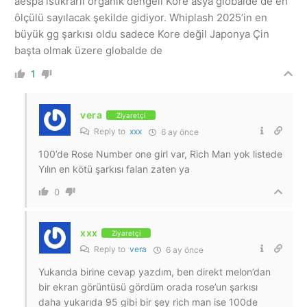
aespa istikrarlı organik dengeli Kore asya globalde de eh
ôlçülü sayılacak şekilde gidiyor. Whiplash 2025’in en
büyük gg şarkısı oldu sadece Kore değil Japonya Çin
başta olmak üzere globalde de
1
vera
Ziyaretçi
Reply to
xxx
6 ay önce
100’de Rose Number one girl var, Rich Man yok listede
Yılın en kötü şarkısı falan zaten ya
0
xxx
Ziyaretçi
Reply to
vera
6 ay önce
Yukarıda birine cevap yazdım, ben direkt melon’dan
bir ekran görüntüsü gördüm orada rose’un şarkısı
daha yukarıda 95 gibi bir şey rich man ise 100de