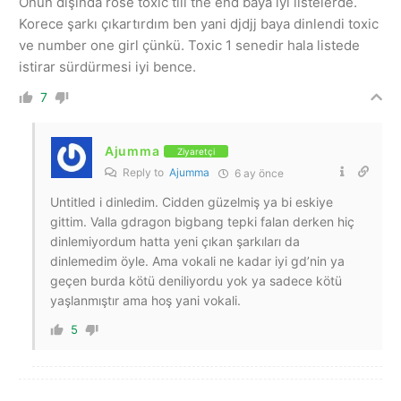
Onun dışında rose toxic till the end baya iyi listelerde.
Korece şarkı çıkartırdım ben yani djdjj baya dinlendi toxic
ve number one girl çünkü. Toxic 1 senedir hala listede
istirar sürdürmesi iyi bence.
7
Ajumma
Ziyaretçi
Reply to
Ajumma
6 ay önce
Untitled i dinledim. Cidden güzelmiş ya bi eskiye
gittim. Valla gdragon bigbang tepki falan derken hiç
dinlemiyordum hatta yeni çıkan şarkıları da
dinlemedim öyle. Ama vokali ne kadar iyi gd’nin ya
geçen burda kötü deniliyordu yok ya sadece kötü
yaşlanmıştır ama hoş yani vokali.
5