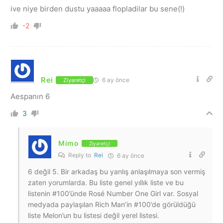
ive niye birden dustu yaaaaa flopladilar bu sene(!)
-2
Rei
6 ay önce
Ziyaretçi
Aespanın 6
3
Mimo
Ziyaretçi
Reply to
Rei
6 ay önce
6 değil 5. Bir arkadaş bu yanlış anlaşılmaya son vermiş
zaten yorumlarda. Bu liste genel yıllık liste ve bu
listenin #100’ünde Rosé Number One Girl var. Sosyal
medyada paylaşılan Rich Man’in #100’de görüldüğü
liste Melon’un bu listesi değil yerel listesi.