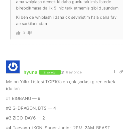
ama whiplash demek ki daha guclu takilmis listede
birebcikmasa da ilk 5i hic terk etmemis gibi dusundum
Ki ben de whiplash i daha ck sevmistim hala daha fav
ae sarkilarimdan
0
hyuna
6 ay önce
Ziyaretçi
Melon Yıllık Listesi TOP10’a en çok şarkısı giren erkek
idoller:
#1 BIGBANG — 9
#2 G-DRAGON, BTS — 4
#3 ZICO, DAY6 — 2
#4 Taeyang, iKON, Super Junior, 2PM, 2AM, BEAST,