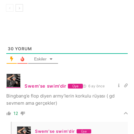
30
YORUM
Eskiler
Swem'se swim'dir
6 ay önce
Üye
Bingbang’e flop diyen army’lerin korkulu rüyası ( gd
sevmem ama gerçekler)
12
Swem'se swim'dir
Üye