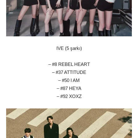
IVE (5 şarkı)
– #8 REBEL HEART
– #37 ATTITUDE
– #50 I AM
– #87 HEYA
– #92 XOXZ