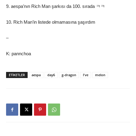
9. aespa’nın Rich Man şarkısı da 100. sırada ㅋㅋ
10. Rich Man’in listede olmamasına şaşırdım
–
K: pannchoa
ETIKETLER
aespa
day6
g-dragon
I've
melon