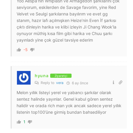
Yoo Aespa’nın Whiplash ve Armagedon şarkılarını çok
seviyorum, eskilerden de Savage favorim, yine Red
Velvet ve Seulgi şarkılarına bayılırım ve evet gg
stanım, hazır lafı açılmışken Heize’nin Even İf şarkısı
çıktı dinleyin harika ve klibi izleyin Ji Chang Wook’la
oynuyor müthiş kısa film gibi harika ve Chuu şarkı
yayınladı yine çok güzel tavsiye ederim
-5
hyuna
Ziyaretçi
Reply to
vera
6 ay önce
Melon yıllık listeyi yerel ve yabancı şarkılar olarak
sentez halinde yayınlar. Genel kabul gören sentez
halidir ve orada rich man yok ancak sadece yerel yıllık
listenin top100’üne girmiş bundan bahsediliyor
1