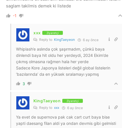
saglam takilmis demek ki listede
-1
xxx
Ziyaretçi
Reply to
KingTaeyeon
6 ay önce
Whiplash’e aslında çok şaşırmadım, çünkü baya
dinlendi baya hit oldu her yerdeydi, 2024 Ekim’de
çıkmış olmasına rağmen hala her yerde
Sadece Kore Japonya listeleri değil global listelerin
‘bazılarında’ da en yüksek sıralamayı yapmış
3
KingTaeyeon
Ziyaretçi
Reply to
xxx
6 ay önce
Ya evet de supernova pak cak cart curt baya bise
yapti daesang filan aldi ya ondan devmis gibi gelmisti