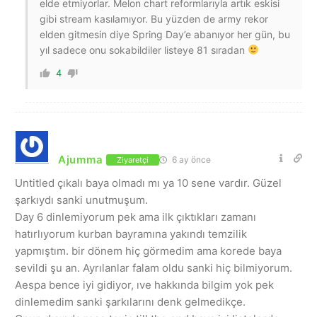
elde etmiyorlar. Melon chart reformlarıyla artık eskisi
gibi stream kasılamıyor. Bu yüzden de army rekor
elden gitmesin diye Spring Day’e abanıyor her gün, bu
yıl sadece onu sokabildiler listeye 81 sıradan
4
Ajumma
6 ay önce
Ziyaretçi
Untitled çıkalı baya olmadı mı ya 10 sene vardır. Güzel
şarkıydı sanki unutmuşum.
Day 6 dinlemiyorum pek ama ilk çıktıkları zamanı
hatırlıyorum kurban bayramına yakındı temzilik
yapmıştım. bir dönem hiç görmedim ama korede baya
sevildi şu an. Ayrılanlar falam oldu sanki hiç bilmiyorum.
Aespa bence iyi gidiyor, ıve hakkında bilgim yok pek
dinlemedim sanki şarkılarını denk gelmedikçe.