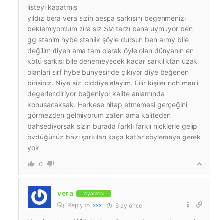
listeyi kapatmış
yıldız bera vera sizin aespa şarkısını begenmenizi
beklemiyordum zira siz SM tarzı bana uymuyor ben
gg stanim hybe stanlik şöyle dursun ben army bile
değilim diyen ama tam olarak öyle olan dünyanın en
kötü şarkısı bile denemeyecek kadar sarkiliktan uzak
olanlari sırf hybe bunyesinde çıkıyor diye beğenen
birisiniz. Niye sizi ciddiye alayim. Bilir kişiler rich man’i
degerlendiriyor beğeniyor kalite anlamında
konusacaksak. Herkese hitap etmemesi gerçeğini
görmezden gelmiyorum zaten ama kaliteden
bahsediyorsak sizin burada farklı farklı nicklerle gelip
övdüğünüz bazı şarkıları kaça katlar söylemeye gerek
yok
0
vera
Ziyaretçi
Reply to
xxx
6 ay önce