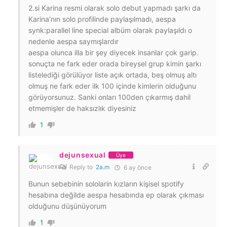
2.si Karina resmi olarak solo debut yapmadı şarkı da
Karina’nın solo profilinde paylaşılmadı, aespa
synk:parallel line special albüm olarak paylaşıldı o
nedenle aespa saymışlardır
aespa olunca illa bir şey diyecek insanlar çok garip.
sonuçta ne fark eder orada bireysel grup kimin şarkı
listelediği görülüyor liste açık ortada, beş olmuş altı
olmuş ne fark eder ilk 100 içinde kimlerin olduğunu
görüyorsunuz. Sanki onları 100den çıkarmış dahil
etmemişler de haksızlık diyesiniz
1
dejunsexual
Üye
Reply to
2a.m
6 ay önce
Bunun sebebinin sololarin kızların kişisel spotify
hesabına değilde aespa hesabında ep olarak çıkması
olduğunu düşünüyorum
1