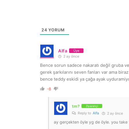
24
YORUM
Alfa
Üye
2 ay önce
Bence sorun sadece nakaratı değil gruba ve
gerek şarkılarını seven fanları var ama biraz
bence teddy eskidi ya çağa ayak uyduramiyor
-8
tm?
Ziyaretçi
Reply to
Alfa
2 ay önce
ay gerçekten öyle yg de öyle. you take 