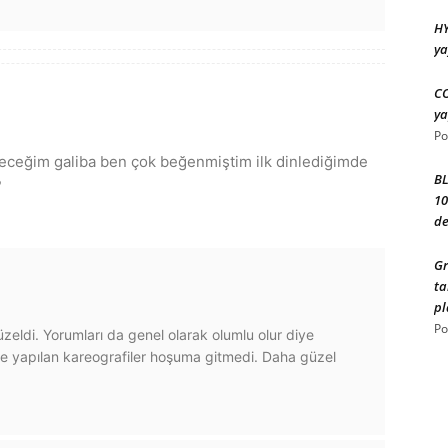
HY
ya
CO
ya
Po
yeceğim galiba ben çok beğenmiştim ilk dinlediğimde
BL
?
10
de
Gr
ta
pl
Po
eldi. Yorumları da genel olarak olumlu olur diye
yapılan kareografiler hoşuma gitmedi. Daha güzel