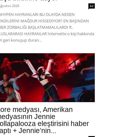
Ağustos 2026
62
NHYPEN HAYRANLARI BU OLAYDA NEDEN
ENDİLERİNİ MAĞDUR HİSSEDİYOR? EN BAŞINDAN
BER ZORBALIĞI BAŞLATMAMALILARDI ft.
USLARARASI HAYRANLAR İnternette o kişi hakkında
eri geri konuşup duran...
ore medyası, Amerikan
edyasının Jennie
ollapalooza eleştirisini haber
aptı + Jennie’nin...