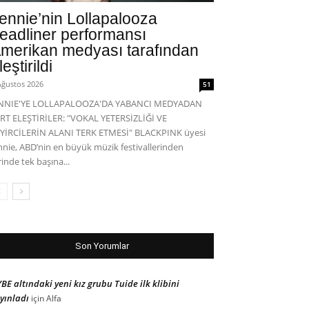
ennie’nin Lollapalooza
eadliner performansı
merikan medyası tarafından
leştirildi
Ağustos 2026
51
ENNIE'YE LOLLAPALOOZA'DA YABANCI MEDYADAN
RT ELEŞTİRİLER: "VOKAL YETERSİZLİĞİ VE
YİRCİLERİN ALANI TERK ETMESİ" BLACKPINK üyesi
nnie, ABD’nin en büyük müzik festivallerinden
rinde tek başına...
Son Yorumlar
BE altındaki yeni kız grubu Tuide ilk klibini
yınladı
için
Alfa