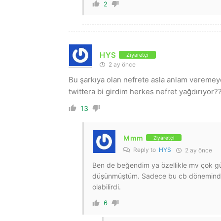
2
HYS
Ziyaretçi
2 ay önce
Bu şarkıya olan nefrete asla anlam vereme
twittera bi girdim herkes nefret yağdırıyor?
13
Mmm
Ziyaretçi
Reply to
HYS
2 ay önce
Ben de beğendim ya özellikle mv çok güz
düşünmüştüm. Sadece bu cb döneminde 
olabilirdi.
6