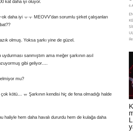
0 kat daha iyi oluyor.
6 
E
~ok daha iyi ㅜㅜ MEOVV’dan sorumlu şirket çalışanları
K
bat??
Sİ
UL
il
 yazık olmuş. Yoksa şarkı yine de güzel.
rolün uydurması sanmıştım ama meğer şarkının asıl
ozuyormuş gibi geliyor….
gelmiyor mu?
ce çok kötü… ㅠ Şarkının kendisi hiç de fena olmadığı halde
K
m
bu haliyle hem daha havalı dururdu hem de kulağa daha
L
y