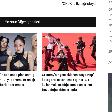
5 
‘CKJK’ etkinliğindeydi
G
H
ht
Yazarın Diğer İçerikleri
10
r
t
55
_
2F
bo
ge
in son anda planlanmış
Grammy’nin yeni eklenen ‘Asya Pop’
 10. yıldönümü etkinliği
kategorisini tanıtmak için BTS’i
berler derlemesi
kullanmak istediği ama planlarının
bozulduğu iddiaları çıktı