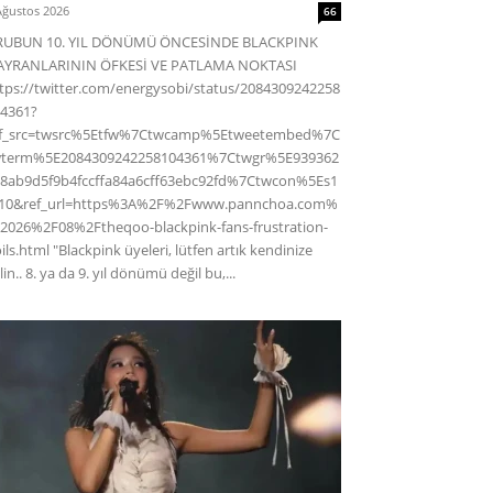
Ağustos 2026
66
RUBUN 10. YIL DÖNÜMÜ ÖNCESİNDE BLACKPINK
AYRANLARININ ÖFKESİ VE PATLAMA NOKTASI
tps://twitter.com/energysobi/status/2084309242258
4361?
ef_src=twsrc%5Etfw%7Ctwcamp%5Etweetembed%7C
wterm%5E2084309242258104361%7Ctwgr%5E939362
8ab9d5f9b4fccffa84a6cff63ebc92fd%7Ctwcon%5Es1
c10&ref_url=https%3A%2F%2Fwww.pannchoa.com%
2026%2F08%2Ftheqoo-blackpink-fans-frustration-
ils.html "Blackpink üyeleri, lütfen artık kendinize
lin.. 8. ya da 9. yıl dönümü değil bu,...