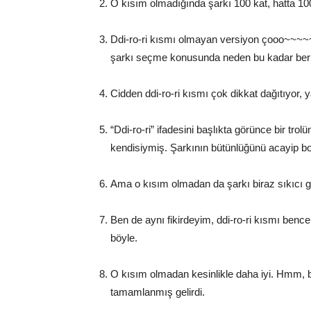
O kısım olmadığında şarkı 100 kat, hatta 100
Ddi-ro-ri kısmı olmayan versiyon çooo~~~~
şarkı seçme konusunda neden bu kadar ber
Cidden ddi-ro-ri kısmı çok dikkat dağıtıyor,
“Ddi-ro-ri” ifadesini başlıkta görünce bir t
kendisiymiş. Şarkının bütünlüğünü acayip b
Ama o kısım olmadan da şarkı biraz sıkıcı 
Ben de aynı fikirdeyim, ddi-ro-ri kısmı ben
böyle.
O kısım olmadan kesinlikle daha iyi. Hmm, 
tamamlanmış gelirdi.