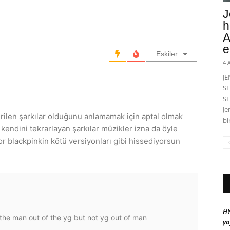
J
h
A
e
Eskiler
4 
J
SE
SE
Je
rilen şarkılar olduğunu anlamamak için aptal olmak
bi
 kendini tekrarlayan şarkılar müzikler izna da öyle
 blackpinkin kötü versiyonları gibi hissediyorsun
HY
the man out of the yg but not yg out of man
ya