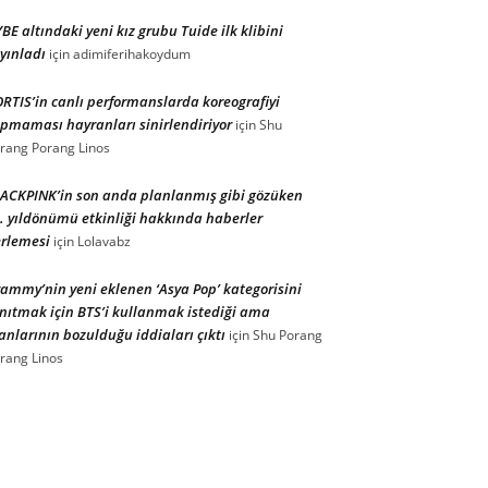
BE altındaki yeni kız grubu Tuide ilk klibini
yınladı
için
adimiferihakoydum
RTIS’in canlı performanslarda koreografiyi
pmaması hayranları sinirlendiriyor
için
Shu
rang Porang Linos
ACKPINK’in son anda planlanmış gibi gözüken
. yıldönümü etkinliği hakkında haberler
rlemesi
için
Lolavabz
ammy’nin yeni eklenen ‘Asya Pop’ kategorisini
nıtmak için BTS’i kullanmak istediği ama
anlarının bozulduğu iddiaları çıktı
için
Shu Porang
rang Linos