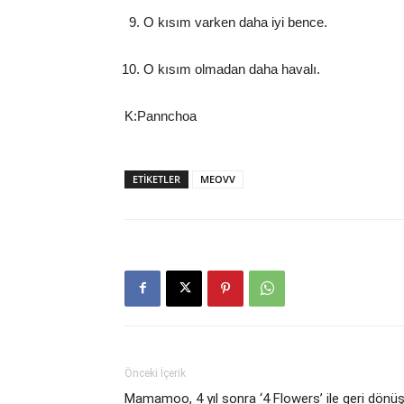
O kısım varken daha iyi bence.
O kısım olmadan daha havalı.
K:Pannchoa
ETIKETLER
MEOVV
Önceki İçerik
Mamamoo, 4 yıl sonra ‘4 Flowers’ ile geri dönü