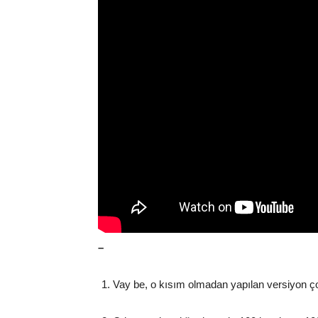
–
Vay be, o kısım olmadan yapılan versiyon ço