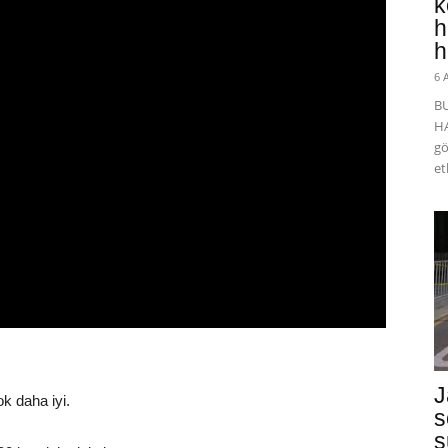
k
h
h
6 
B
HA
gö
et
J
k daha iyi.
s
s