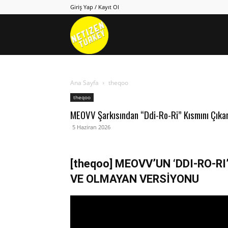
Giriş Yap / Kayıt Ol
Netizen
Turkey
Ana Sayfa
theqoo
theqoo
MEOVV Şarkısından “Ddi-Ro-Ri” Kısmını Çıkar
5 Haziran 2026
[theqoo] MEOVV’UN ‘DDI-RO-RI
VE OLMAYAN VERSİYONU