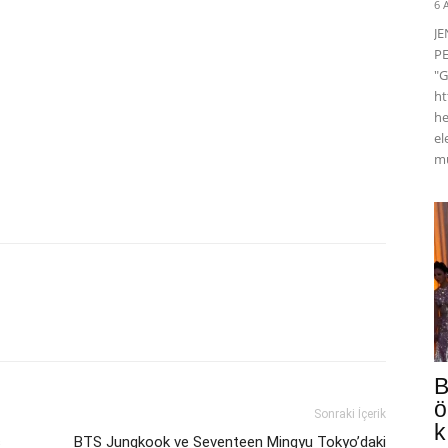
6 
J
PE
"G
ht
he
el
mü
B
ö
Sonraki İçerik
k
ş
BTS Jungkook ve Seventeen Mingyu Tokyo’daki