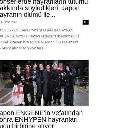
onserlerde hayranların tutumu
akkında söyledikleri, Japon
ayranın ölümü ile...
Ağustos 2026
88
U ENHYPEN CANLI YAYINI O JAPON HAYRAN
KKINDA MIYDI? "Bazen sadece fark edilmek/ilgi
rmek isteyen birkaç kişi oluyor." "Bu sözler sırf
kileşim almak için konsere...
apon ENGENE’in vefatından
onra ENHYPEN hayranları
uçu birbirine atıyor