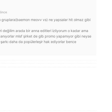
 önce
zı gruplara(baemon meovv vs) ne yapsalar hit olmaz gibi
i değilim arada bir anna editleri izliyorum o kadar ama
canıyorlar mlsf şirket de glb promo yapamıyor gibi neyse
şarkı daha da popülerleşir hak ediyorlar bence