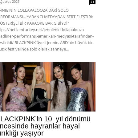
Ağustos 2026
51
ENNIE'NİN LOLLAPALOOZA'DAKİ SOLO
RFORMANSI... YABANCI MEDYADAN SERT ELEŞTİRİ:
ÖSTERİŞLİ BİR KARAOKE BAR GİBİYDİ"
tps://netizenturkey.net/jennienin-lollapalooza-
adliner-performansi-amerikan-medyasi-tarafindan-
estirildi/ BLACKPINK üyesi Jennie, ABD’nin büyük bir
zik festivalinde solo olarak sahneye...
LACKPINK’in 10. yıl dönümü
ncesinde hayranlar hayal
ırıklığı yaşıyor