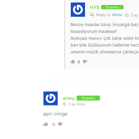
HYS
Ziyaretçi
Reply to
Mmm
2 ay
Bence insanlar biraz önyargılı ba
hissediyorum maalesef
Açıkçası meovv çok takip eden bir
ben bile üzülüyorum hallerine har
umarım müzik showlarına çıktıkça 
6
army
Ziyaretçi
2 ay önce
aşırı cringe
-9