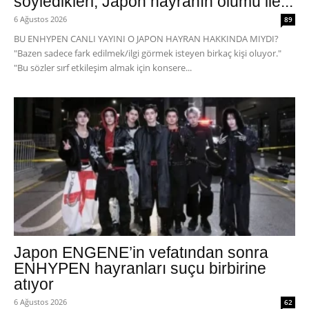
söyledikleri, Japon hayranın ölümü ile...
6 Ağustos 2026
89
BU ENHYPEN CANLI YAYINI O JAPON HAYRAN HAKKINDA MIYDI?
"Bazen sadece fark edilmek/ilgi görmek isteyen birkaç kişi oluyor."
"Bu sözler sırf etkileşim almak için konsere...
Japon ENGENE’in vefatından sonra
ENHYPEN hayranları suçu birbirine
atıyor
6 Ağustos 2026
62