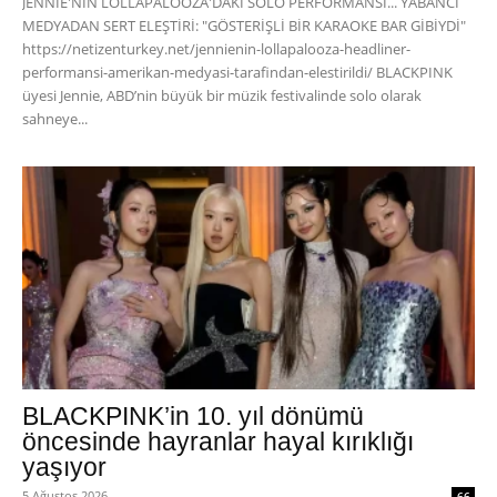
JENNIE'NİN LOLLAPALOOZA'DAKİ SOLO PERFORMANSI... YABANCI
MEDYADAN SERT ELEŞTİRİ: "GÖSTERİŞLİ BİR KARAOKE BAR GİBİYDİ"
https://netizenturkey.net/jennienin-lollapalooza-headliner-
performansi-amerikan-medyasi-tarafindan-elestirildi/ BLACKPINK
üyesi Jennie, ABD’nin büyük bir müzik festivalinde solo olarak
sahneye...
BLACKPINK’in 10. yıl dönümü
öncesinde hayranlar hayal kırıklığı
yaşıyor
5 Ağustos 2026
66