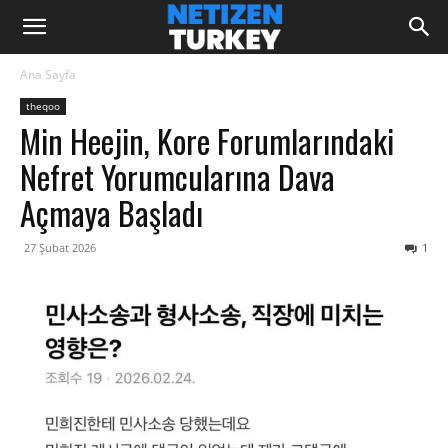
Ana Sayfa
theqoo
Min Heejin, Kore Forumlarındaki
Nefret Yorumcularına Dava
Açmaya Başladı
27 Şubat 2026
1