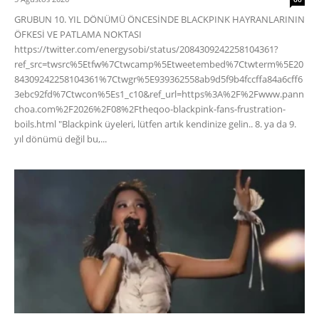
GRUBUN 10. YIL DÖNÜMÜ ÖNCESİNDE BLACKPINK HAYRANLARININ
ÖFKESİ VE PATLAMA NOKTASI
https://twitter.com/energysobi/status/2084309242258104361?
ref_src=twsrc%5Etfw%7Ctwcamp%5Etweetembed%7Ctwterm%5E20
84309242258104361%7Ctwgr%5E939362558ab9d5f9b4fccffa84a6cff6
3ebc92fd%7Ctwcon%5Es1_c10&ref_url=https%3A%2F%2Fwww.pann
choa.com%2F2026%2F08%2Ftheqoo-blackpink-fans-frustration-
boils.html "Blackpink üyeleri, lütfen artık kendinize gelin.. 8. ya da 9.
yıl dönümü değil bu,...