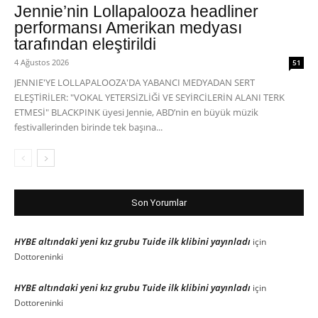
Jennie’nin Lollapalooza headliner
performansı Amerikan medyası
tarafından eleştirildi
4 Ağustos 2026
51
JENNIE'YE LOLLAPALOOZA'DA YABANCI MEDYADAN SERT
ELEŞTİRİLER: "VOKAL YETERSİZLİĞİ VE SEYİRCİLERİN ALANI TERK
ETMESİ" BLACKPINK üyesi Jennie, ABD’nin en büyük müzik
festivallerinden birinde tek başına...
Son Yorumlar
HYBE altındaki yeni kız grubu Tuide ilk klibini yayınladı
için
Dottoreninki
HYBE altındaki yeni kız grubu Tuide ilk klibini yayınladı
için
Dottoreninki