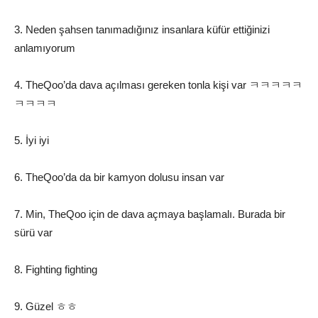
3. Neden şahsen tanımadığınız insanlara küfür ettiğinizi
anlamıyorum
4. TheQoo’da dava açılması gereken tonla kişi var ㅋㅋㅋㅋㅋ
ㅋㅋㅋㅋ
5. İyi iyi
6. TheQoo’da da bir kamyon dolusu insan var
7. Min, TheQoo için de dava açmaya başlamalı. Burada bir
sürü var
8. Fighting fighting
9. Güzel ㅎㅎ