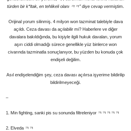
türden bir k*ltak, en tehlikeli olanı ㅋㅋ”
diye cevap vermiştim.
Orijinal yorum silinmiş. 4 milyon won tazminat talebiyle dava
açıldı. Ceza davası da açılabilir mi? Haberlere ve diğer
davalara bakıldığında, bu kişiyle ilgili hukuk davaları, yorum
aşırı ciddi olmadığı sürece genellikle yüz binlerce won
civarında tazminatla sonuçlanıyor, bu yüzden bu konuda çok
endişeli değilim.
Asıl endişelendiğim şey, ceza davası açılırsa işyerime bildirilip
bildirilmeyeceği.
–
1. Min fighting, sanki pis su sonunda filtreleniyor ㅋㅋㅋㅋㅋ
2. Elveda ㅋㅋ