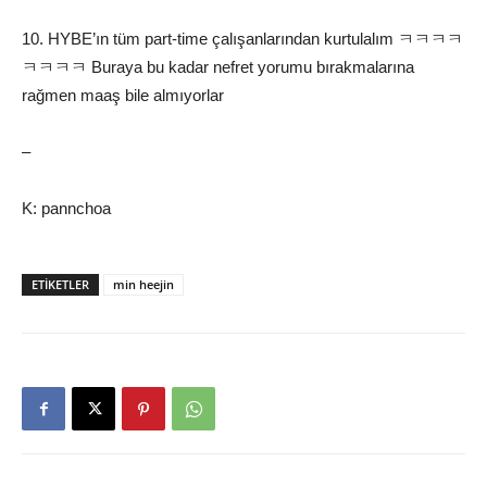
10. HYBE’ın tüm part-time çalışanlarından kurtulalım ㅋㅋㅋㅋ
ㅋㅋㅋㅋ Buraya bu kadar nefret yorumu bırakmalarına
rağmen maaş bile almıyorlar
–
K: pannchoa
ETIKETLER
min heejin