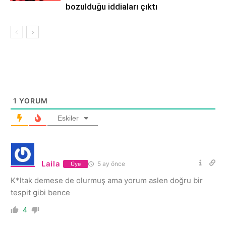
bozulduğu iddiaları çıktı
1
YORUM
Eskiler
Laila
5 ay önce
Üye
K*ltak demese de olurmuş ama yorum aslen doğru bir
tespit gibi bence
4