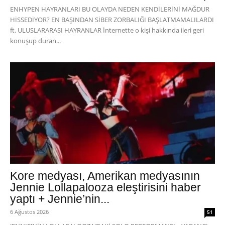
ENHYPEN HAYRANLARI BU OLAYDA NEDEN KENDİLERİNİ MAĞDUR
HİSSEDİYOR? EN BAŞINDAN SİBER ZORBALIĞI BAŞLATMAMALILARDI
ft. ULUSLARARASI HAYRANLAR İnternette o kişi hakkında ileri geri
konuşup duran...
Kore medyası, Amerikan medyasının
Jennie Lollapalooza eleştirisini haber
yaptı + Jennie’nin...
6 Ağustos 2026
51