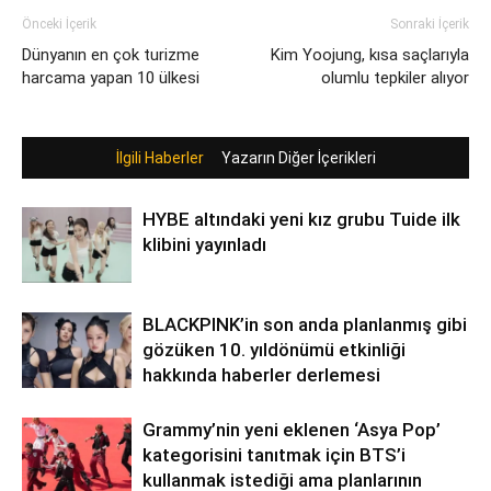
Önceki İçerik
Sonraki İçerik
Dünyanın en çok turizme
Kim Yoojung, kısa saçlarıyla
harcama yapan 10 ülkesi
olumlu tepkiler alıyor
İlgili Haberler
Yazarın Diğer İçerikleri
HYBE altındaki yeni kız grubu Tuide ilk
klibini yayınladı
BLACKPINK’in son anda planlanmış gibi
gözüken 10. yıldönümü etkinliği
hakkında haberler derlemesi
Grammy’nin yeni eklenen ‘Asya Pop’
kategorisini tanıtmak için BTS’i
kullanmak istediği ama planlarının