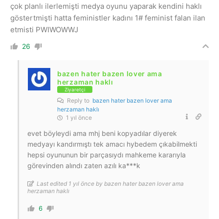
çok planlı ilerlemişti medya oyunu yaparak kendini haklı
göstertmişti hatta feministler kadını 1# feminist falan ilan
etmisti PWIWOWWJ
26
bazen hater bazen lover ama
herzaman haklı
Ziyaretçi
Reply to
bazen hater bazen lover ama
herzaman haklı
1 yıl önce
evet böyleydi ama mhj beni kopyadılar diyerek
medyayı kandırmıştı tek amacı hybedem çıkabilmekti
hepsi oyununun bir parçasıydı mahkeme kararıyla
görevinden alındı zaten azılı ka***k
Last edited 1 yıl önce by bazen hater bazen lover ama
herzaman haklı
6