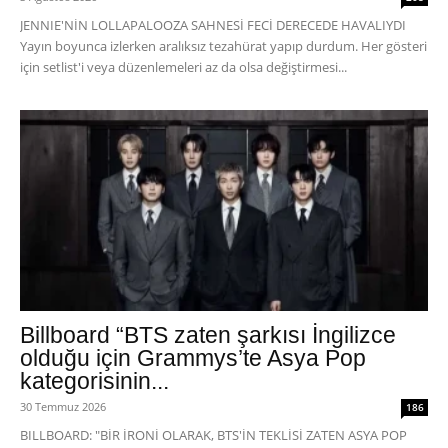
JENNIE'NİN LOLLAPALOOZA SAHNESİ FECİ DERECEDE HAVALIYDI
Yayın boyunca izlerken aralıksız tezahürat yapıp durdum. Her gösteri
için setlist'i veya düzenlemeleri az da olsa değiştirmesi...
Billboard “BTS zaten şarkısı İngilizce
olduğu için Grammys’te Asya Pop
kategorisinin...
30 Temmuz 2026
186
BILLBOARD: "BİR İRONİ OLARAK, BTS'İN TEKLİSİ ZATEN ASYA POP