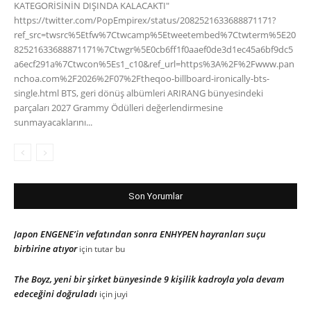
KATEGORİSİNİN DIŞINDA KALACAKTI"
https://twitter.com/PopEmpirex/status/2082521633688871171?
ref_src=twsrc%5Etfw%7Ctwcamp%5Etweetembed%7Ctwterm%5E20
82521633688871171%7Ctwgr%5E0cb6ff1f0aaef0de3d1ec45a6bf9dc5
a6ecf291a%7Ctwcon%5Es1_c10&ref_url=https%3A%2F%2Fwww.pan
nchoa.com%2F2026%2F07%2Ftheqoo-billboard-ironically-bts-
single.html BTS, geri dönüş albümleri ARIRANG bünyesindeki
parçaları 2027 Grammy Ödülleri değerlendirmesine
sunmayacaklarını...
Son Yorumlar
Japon ENGENE’in vefatından sonra ENHYPEN hayranları suçu
birbirine atıyor
için
tutar bu
The Boyz, yeni bir şirket bünyesinde 9 kişilik kadroyla yola devam
edeceğini doğruladı
için
juyi