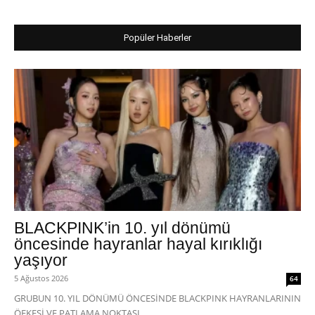
Popüler Haberler
BLACKPINK’in 10. yıl dönümü
öncesinde hayranlar hayal kırıklığı
yaşıyor
5 Ağustos 2026
64
GRUBUN 10. YIL DÖNÜMÜ ÖNCESİNDE BLACKPINK HAYRANLARININ
ÖFKESİ VE PATLAMA NOKTASI