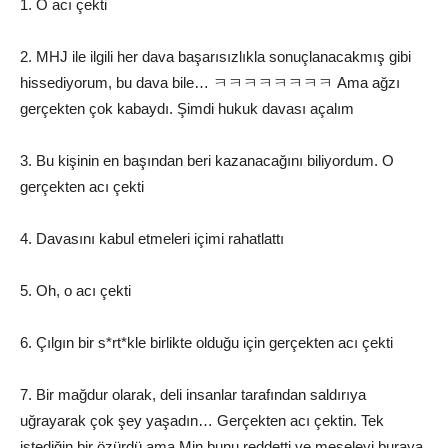
1. O acı çekti
2. MHJ ile ilgili her dava başarısızlıkla sonuçlanacakmış gibi
hissediyorum, bu dava bile… ㅋㅋㅋㅋㅋㅋㅋㅋ Ama ağzı
gerçekten çok kabaydı. Şimdi hukuk davası açalım
3. Bu kişinin en başından beri kazanacağını biliyordum. O
gerçekten acı çekti
4. Davasını kabul etmeleri içimi rahatlattı
5. Oh, o acı çekti
6. Çılgın bir s*rt*kle birlikte olduğu için gerçekten acı çekti
7. Bir mağdur olarak, deli insanlar tarafından saldırıya
uğrayarak çok şey yaşadın… Gerçekten acı çektin. Tek
istediğin bir özürdü ama Min bunu reddetti ve meseleyi buraya