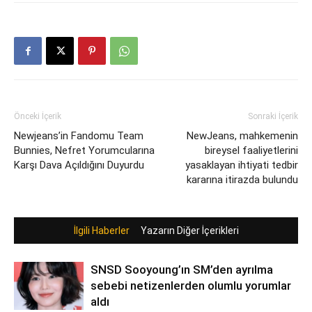
Önceki İçerik
Sonraki İçerik
Newjeans’in Fandomu Team
NewJeans, mahkemenin
Bunnies, Nefret Yorumcularına
bireysel faaliyetlerini
Karşı Dava Açıldığını Duyurdu
yasaklayan ihtiyati tedbir
kararına itirazda bulundu
İlgili Haberler
Yazarın Diğer İçerikleri
SNSD Sooyoung’ın SM’den ayrılma
sebebi netizenlerden olumlu yorumlar
aldı