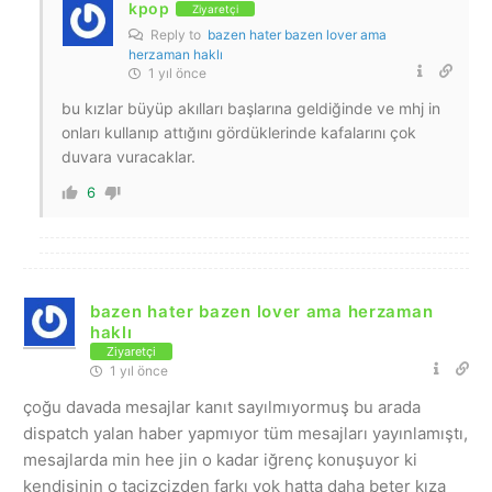
kpop
Ziyaretçi
Reply to
bazen hater bazen lover ama
herzaman haklı
1 yıl önce
bu kızlar büyüp akılları başlarına geldiğinde ve mhj in
onları kullanıp attığını gördüklerinde kafalarını çok
duvara vuracaklar.
6
bazen hater bazen lover ama herzaman
haklı
Ziyaretçi
1 yıl önce
çoğu davada mesajlar kanıt sayılmıyormuş bu arada
dispatch yalan haber yapmıyor tüm mesajları yayınlamıştı,
mesajlarda min hee jin o kadar iğrenç konuşuyor ki
kendisinin o tacizcizden farkı yok hatta daha beter kıza