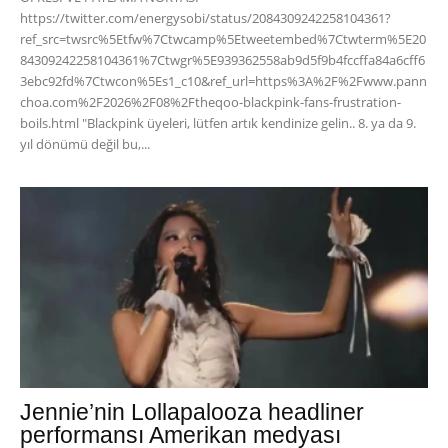
https://twitter.com/energysobi/status/2084309242258104361?
ref_src=twsrc%5Etfw%7Ctwcamp%5Etweetembed%7Ctwterm%5E20
84309242258104361%7Ctwgr%5E939362558ab9d5f9b4fccffa84a6cff6
3ebc92fd%7Ctwcon%5Es1_c10&ref_url=https%3A%2F%2Fwww.pann
choa.com%2F2026%2F08%2Ftheqoo-blackpink-fans-frustration-
boils.html "Blackpink üyeleri, lütfen artık kendinize gelin.. 8. ya da 9.
yıl dönümü değil bu,...
Jennie’nin Lollapalooza headliner
performansı Amerikan medyası