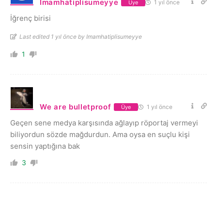
Imamhatiplisumeyye
1 yıl önce
Üye
İğrenç birisi
Last edited 1 yıl önce by Imamhatiplisumeyye
1
We are bulletproof
1 yıl önce
Üye
Geçen sene medya karşısında ağlayıp röportaj vermeyi
biliyordun sözde mağdurdun. Ama oysa en suçlu kişi
sensin yaptığına bak
3