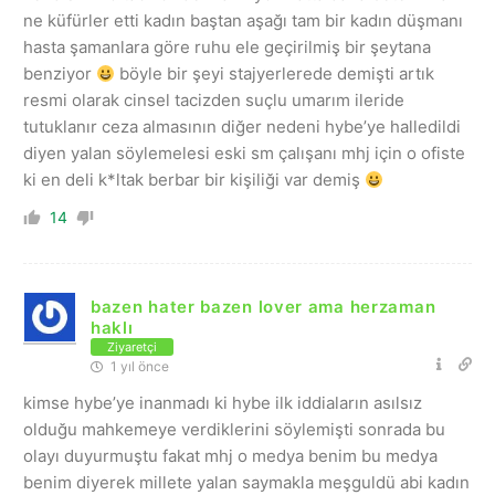
ne küfürler etti kadın baştan aşağı tam bir kadın düşmanı
hasta şamanlara göre ruhu ele geçirilmiş bir şeytana
benziyor
böyle bir şeyi stajyerlerede demişti artık
resmi olarak cinsel tacizden suçlu umarım ileride
tutuklanır ceza almasının diğer nedeni hybe’ye halledildi
diyen yalan söylemelesi eski sm çalışanı mhj için o ofiste
ki en deli k*ltak berbar bir kişiliği var demiş
14
bazen hater bazen lover ama herzaman
haklı
Ziyaretçi
1 yıl önce
kimse hybe’ye inanmadı ki hybe ilk iddiaların asılsız
olduğu mahkemeye verdiklerini söylemişti sonrada bu
olayı duyurmuştu fakat mhj o medya benim bu medya
benim diyerek millete yalan saymakla meşguldü abi kadın