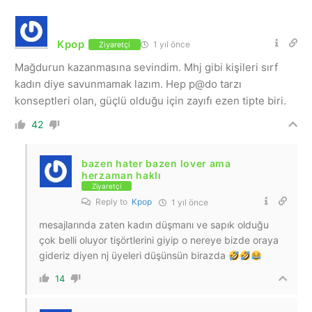
Kpop
1 yıl önce
Ziyaretçi
Mağdurun kazanmasına sevindim. Mhj gibi kişileri sırf
kadın diye savunmamak lazım. Hep p@do tarzı
konseptleri olan, güçlü olduğu için zayıfı ezen tipte biri.
42
bazen hater bazen lover ama
herzaman haklı
Ziyaretçi
Reply to
Kpop
1 yıl önce
mesajlarında zaten kadın düşmanı ve sapık olduğu
çok belli oluyor tişörtlerini giyip o nereye bizde oraya
gideriz diyen nj üyeleri düşünsün birazda
14