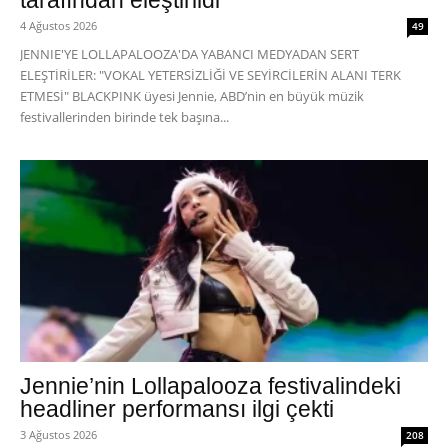
tarafından eleştirildi
4 Ağustos 2026
49
JENNIE'YE LOLLAPALOOZA'DA YABANCI MEDYADAN SERT
ELEŞTİRİLER: "VOKAL YETERSİZLİĞİ VE SEYİRCİLERİN ALANI TERK
ETMESİ" BLACKPINK üyesi Jennie, ABD’nin en büyük müzik
festivallerinden birinde tek başına...
Jennie’nin Lollapalooza festivalindeki
headliner performansı ilgi çekti
3 Ağustos 2026
208