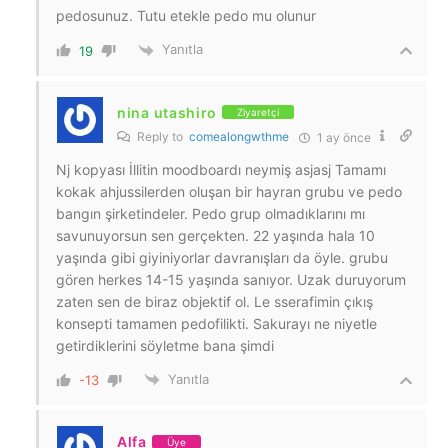
pedosunuz. Tutu etekle pedo mu olunur
Yanıtla
19
nina utashiro
Ziyaretçi
Reply to
comealongwthme
1 ay önce
Nj kopyası İllitin moodboardı neymiş asjasj Tamamı
kokak ahjussilerden oluşan bir hayran grubu ve pedo
bangın şirketindeler. Pedo grup olmadıklarını mı
savunuyorsun sen gerçekten. 22 yaşında hala 10
yaşında gibi giyiniyorlar davranışları da öyle. grubu
gören herkes 14-15 yaşında sanıyor. Uzak duruyorum
zaten sen de biraz objektif ol. Le sserafimin çıkış
konsepti tamamen pedofilikti. Sakurayı ne niyetle
getirdiklerini söyletme bana şimdi
Yanıtla
-13
Alfa
Üye