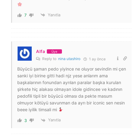
Yanıtla
7
Alfa
Üye
Reply to
nina utashiro
1 ay önce
Büyücü şaman pedo yiyince ne oluyor sevindin mi çen
sanki iyi birine gitti hadi njz yese anlarım ama
başkalarının fonundan ayrılan paralar başka kurulan
şirkete hiç alakası olmayan idole gidincee ve kadının
pedofili tipli bir büyücü olması da pekte masum
olmuyor kötüyü savunman da ayrı bir iconic sen nesin
beee iyilik timsali mi
Yanıtla
3