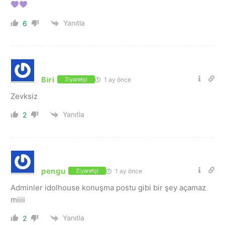
Yanıtla
6
Biri
1 ay önce
Ziyaretçi
Zevksiz
Yanıtla
2
pengu
1 ay önce
Ziyaretçi
Adminler idolhouse konuşma postu gibi bir şey açamaz
miiii
Yanıtla
2