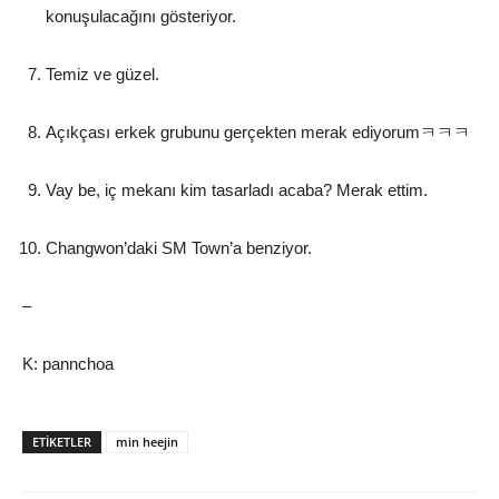
konuşulacağını gösteriyor.
Temiz ve güzel.
Açıkçası erkek grubunu gerçekten merak ediyorumㅋㅋㅋ
Vay be, iç mekanı kim tasarladı acaba? Merak ettim.
Changwon’daki SM Town’a benziyor.
–
K: pannchoa
ETIKETLER
min heejin