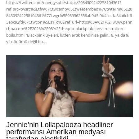
https://twitter.com/energysobi/status/2084309242258104361?
ref_src=twsrc%5Etfw%7Ctwcamp%5Etweetembed%7Ctwterm%5E20
84309242258104361%7Ctwgr%5E939362558ab9d5f9b4fccffa84a6cff6
3ebc92fd%7Ctwcon%5Es1_c10&ref_url=https%3A%2F%2Fwww.pann
choa.com%2F2026%2F08%2Ftheqoo-blackpink-fans-frustration-
boils.html "Blackpink üyeleri, lütfen artık kendinize gelin.. 8. ya da 9.
yıl dönümü değil bu,...
Jennie’nin Lollapalooza headliner
performansı Amerikan medyası