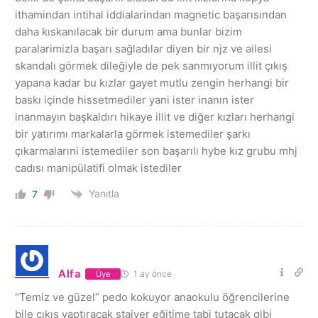
ithamindan intihal iddialarindan magnetic başarısından
daha kıskanılacak bir durum ama bunlar bizim
paralarimizla başarı sağladılar diyen bir njz ve ailesi
skandalı görmek dileğiyle de pek sanmıyorum illit çıkış
yapana kadar bu kızlar gayet mutlu zengin herhangi bir
baskı içinde hissetmediler yani ister inanın ister
inanmayın başkaldırı hikaye illit ve diğer kızları herhangi
bir yatırımı markalarla görmek istemediler şarkı
çıkarmalarıni istemediler son başarılı hybe kız grubu mhj
cadısı manipülatifi olmak istediler
Yanıtla
7
Alfa
1 ay önce
Üye
“Temiz ve güzel” pedo kokuyor anaokulu öğrencilerine
bile çıkış yaptıracak stajyer eğitime tabi tutacak gibi