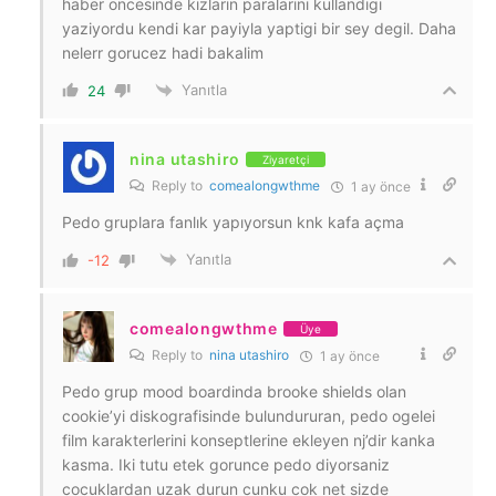
haber oncesinde kizlarin paralarini kullandigi
yaziyordu kendi kar payiyla yaptigi bir sey degil. Daha
nelerr gorucez hadi bakalim
Yanıtla
24
nina utashiro
Ziyaretçi
Reply to
comealongwthme
1 ay önce
Pedo gruplara fanlık yapıyorsun knk kafa açma
Yanıtla
-12
comealongwthme
Üye
Reply to
nina utashiro
1 ay önce
Pedo grup mood boardinda brooke shields olan
cookie’yi diskografisinde bulundururan, pedo ogelei
film karakterlerini konseptlerine ekleyen nj’dir kanka
kasma. Iki tutu etek gorunce pedo diyorsaniz
cocuklardan uzak durun cunku cok net sizde