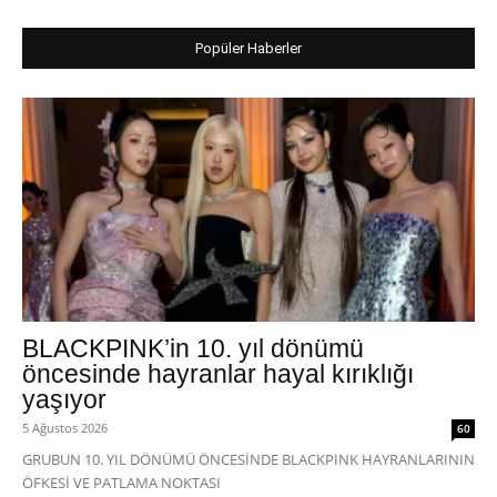
Popüler Haberler
BLACKPINK’in 10. yıl dönümü
öncesinde hayranlar hayal kırıklığı
yaşıyor
5 Ağustos 2026
60
GRUBUN 10. YIL DÖNÜMÜ ÖNCESİNDE BLACKPINK HAYRANLARININ
ÖFKESİ VE PATLAMA NOKTASI