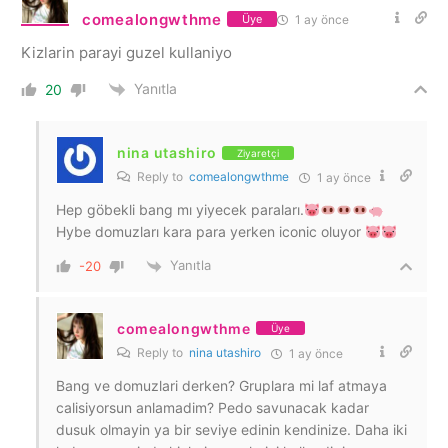
comealongwthme
1 ay önce
Üye
Kizlarin parayi guzel kullaniyo
Yanıtla
20
nina utashiro
Ziyaretçi
Reply to
comealongwthme
1 ay önce
Hep göbekli bang mı yiyecek paraları.
Hybe domuzları kara para yerken iconic oluyor
Yanıtla
-20
comealongwthme
Üye
Reply to
nina utashiro
1 ay önce
Bang ve domuzlari derken? Gruplara mi laf atmaya
calisiyorsun anlamadim? Pedo savunacak kadar
dusuk olmayin ya bir seviye edinin kendinize. Daha iki