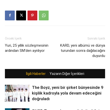
Önceki İçerik
Sonraki İçerik
Yuri, 25 yıllık sözleşmesinin
KARD, yeni albümü ve dünya
ardından SM’den ayrılıyor
turundan sonra dağılacağını
duyurdu
İlgili Haberler
Yazarın Diğer İçerikleri
The Boyz, yeni bir şirket bünyesinde 9
kişilik kadroyla yola devam edeceğini
doğruladı