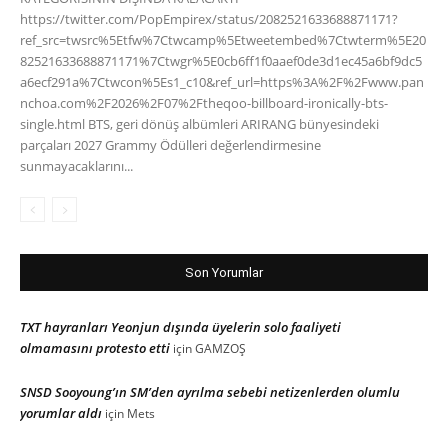
https://twitter.com/PopEmpirex/status/2082521633688871171?
ref_src=twsrc%5Etfw%7Ctwcamp%5Etweetembed%7Ctwterm%5E20
82521633688871171%7Ctwgr%5E0cb6ff1f0aaef0de3d1ec45a6bf9dc5
a6ecf291a%7Ctwcon%5Es1_c10&ref_url=https%3A%2F%2Fwww.pan
nchoa.com%2F2026%2F07%2Ftheqoo-billboard-ironically-bts-
single.html BTS, geri dönüş albümleri ARIRANG bünyesindeki
parçaları 2027 Grammy Ödülleri değerlendirmesine
sunmayacaklarını...
Son Yorumlar
TXT hayranları Yeonjun dışında üyelerin solo faaliyeti
olmamasını protesto etti
için
GAMZOŞ
SNSD Sooyoung’ın SM’den ayrılma sebebi netizenlerden olumlu
yorumlar aldı
için
Mets