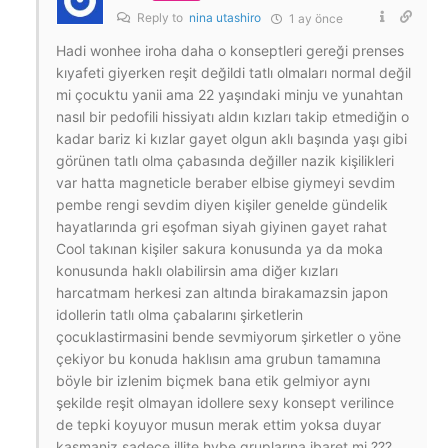
Reply to
nina utashiro
1 ay önce
Hadi wonhee iroha daha o konseptleri gereği prenses
kıyafeti giyerken reşit değildi tatlı olmaları normal değil
mi çocuktu yanii ama 22 yaşındaki minju ve yunahtan
nasıl bir pedofili hissiyatı aldın kızları takip etmediğin o
kadar bariz ki kızlar gayet olgun aklı başında yaşı gibi
görünen tatlı olma çabasında değiller nazik kişilikleri
var hatta magneticle beraber elbise giymeyi sevdim
pembe rengi sevdim diyen kişiler genelde gündelik
hayatlarında gri eşofman siyah giyinen gayet rahat
Cool takınan kişiler sakura konusunda ya da moka
konusunda haklı olabilirsin ama diğer kızları
harcatmam herkesi zan altında birakamazsin japon
idollerin tatlı olma çabalarını şirketlerin
çocuklastirmasini bende sevmiyorum şirketler o yöne
çekiyor bu konuda haklısın ama grubun tamamına
böyle bir izlenim biçmek bana etik gelmiyor aynı
şekilde reşit olmayan idollere sexy konsept verilince
de tepki koyuyor musun merak ettim yoksa duyar
kasmaniz sadece illite hybe gruplarına ibaret mi ???