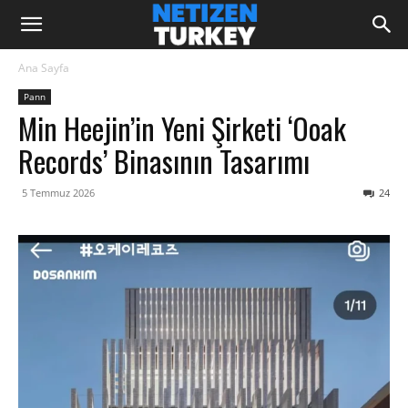
Ana Sayfa
Pann
Min Heejin’in Yeni Şirketi ‘Ooak
Records’ Binasının Tasarımı
5 Temmuz 2026
24