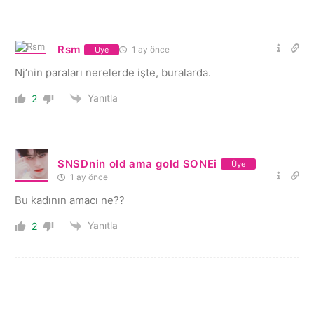
Rsm
1 ay önce
Üye
Nj’nin paraları nerelerde işte, buralarda.
Yanıtla
2
SNSDnin old ama gold SONEi
Üye
1 ay önce
Bu kadının amacı ne??
Yanıtla
2