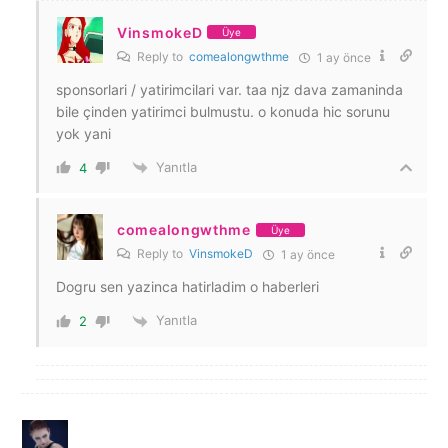
VinsmokeD
Üye
Reply to
comealongwthme
1 ay önce
sponsorlari / yatirimcilari var. taa njz dava zamaninda
bile çinden yatirimci bulmustu. o konuda hic sorunu
yok yani
Yanıtla
4
comealongwthme
Üye
Reply to
VinsmokeD
1 ay önce
Dogru sen yazinca hatirladim o haberleri
Yanıtla
2