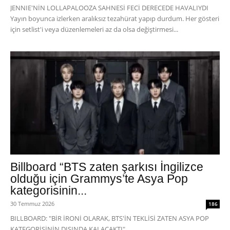
JENNIE'NİN LOLLAPALOOZA SAHNESİ FECİ DERECEDE HAVALIYDI
Yayın boyunca izlerken aralıksız tezahürat yapıp durdum. Her gösteri
için setlist'i veya düzenlemeleri az da olsa değiştirmesi...
Billboard “BTS zaten şarkısı İngilizce
olduğu için Grammys’te Asya Pop
kategorisinin...
30 Temmuz 2026
186
BILLBOARD: "BİR İRONİ OLARAK, BTS'İN TEKLİSİ ZATEN ASYA POP
KATEGORİSİNİN DIŞINDA KALACAKTI"