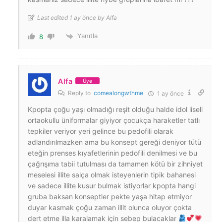
Last edited 1 ay önce by Alfa
Yanıtla
8
Alfa
Üye
Reply to
comealongwthme
1 ay önce
Kpopta çoğu yaşı olmadığı reşit olduğu halde idol liseli
ortaokullu üniformalar giyiyor çocukça haraketler tatlı
tepkiler veriyor yeri gelince bu pedofili olarak
adlandırılmazken ama bu konsept gereği deniyor tütü
eteğin prenses kıyafetlerinin pedofili denilmesi ve bu
çağrışıma tabii tutulması da tamamen kötü bir zihniyet
meselesi illite salça olmak isteyenlerin tipik bahanesi
ve sadece illite kusur bulmak istiyorlar kpopta hangi
gruba baksan konseptler pekte yaşa hitap etmiyor
duyar kasmak çoğu zaman illit olunca oluyor çokta
dert etme illa karalamak için sebep bulacaklar