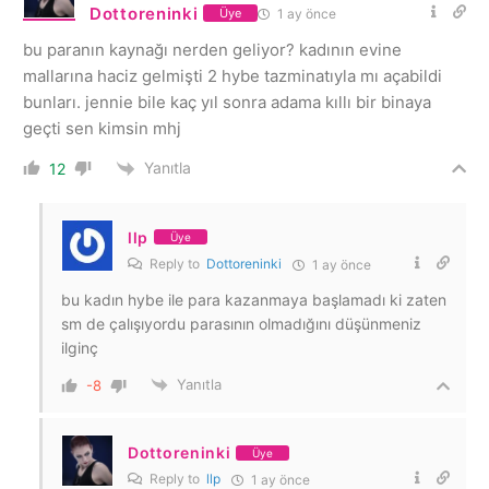
Dottoreninki
1 ay önce
Üye
bu paranın kaynağı nerden geliyor? kadının evine
mallarına haciz gelmişti 2 hybe tazminatıyla mı açabildi
bunları. jennie bile kaç yıl sonra adama kıllı bir binaya
geçti sen kimsin mhj
Yanıtla
12
llp
Üye
Reply to
Dottoreninki
1 ay önce
bu kadın hybe ile para kazanmaya başlamadı ki zaten
sm de çalışıyordu parasının olmadığını düşünmeniz
ilginç
Yanıtla
-8
Dottoreninki
Üye
Reply to
llp
1 ay önce