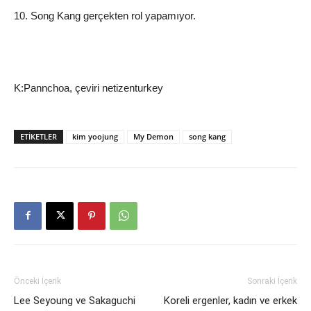
10. Song Kang gerçekten rol yapamıyor.
K:Pannchoa, çeviri netizenturkey
ETIKETLER
kim yoojung
My Demon
song kang
Önceki İçerik
Sonraki İçerik
Lee Seyoung ve Sakaguchi
Koreli ergenler, kadın ve erkek