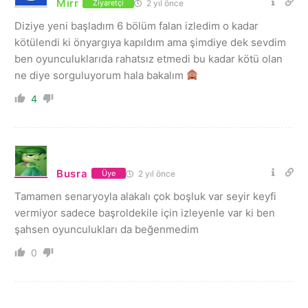
Mirr
2 yıl önce
Ziyaretçi
Diziye yeni başladım 6 bölüm falan izledim o kadar
kötülendi ki önyargıya kapıldım ama şimdiye dek sevdim
ben oyunculuklarıda rahatsız etmedi bu kadar kötü olan
ne diye sorguluyorum hala bakalım
4
Busra
2 yıl önce
Üye
Tamamen senaryoyla alakalı çok boşluk var seyir keyfi
vermiyor sadece başroldekile için izleyenle var ki ben
şahsen oyunculukları da beğenmedim
0