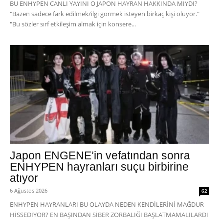
BU ENHYPEN CANLI YAYINI O JAPON HAYRAN HAKKINDA MIYDI?
"Bazen sadece fark edilmek/ilgi görmek isteyen birkaç kişi oluyor."
"Bu sözler sırf etkileşim almak için konsere...
Japon ENGENE’in vefatından sonra
ENHYPEN hayranları suçu birbirine
atıyor
6 Ağustos 2026
62
ENHYPEN HAYRANLARI BU OLAYDA NEDEN KENDİLERİNİ MAĞDUR
HİSSEDİYOR? EN BAŞINDAN SİBER ZORBALIĞI BAŞLATMAMALILARDI