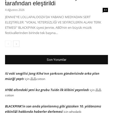
tarafından eleştirildi
4 Ağustos 2026
51
JENNIE'YE LOLLAPALOOZA'DA YABANCI MEDYADAN SERT
ELEŞTİRİLER: "VOKAL YETERSİZLİĞİ VE SEYİRCİLERİN ALANI TERK
ETMESİ" BLACKPINK üyesi Jennie, ABD’nin en büyük müzik
festivallerinden birinde tek başına...
Son Yorumlar
IU eski sevgilisi Jang Kiha’nın şarkısını gönderisinde arka plan
müziği yaptı
için
晶晶cotton
HYBE altındaki yeni kız grubu Tuide ilk klibini yayınladı
için
晶晶
cotton
BLACKPINK’in son anda planlanmış gibi gözüken 10. yıldönümü
etkinliği hakkında haberler derlemesi
için
whodatb