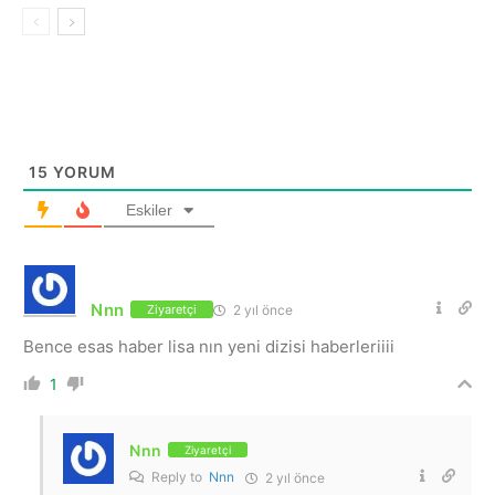
15
YORUM
Eskiler
Nnn
2 yıl önce
Ziyaretçi
Bence esas haber lisa nın yeni dizisi haberleriiii
1
Nnn
Ziyaretçi
Reply to
Nnn
2 yıl önce