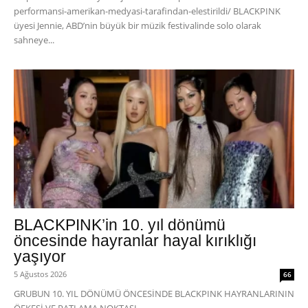
performansi-amerikan-medyasi-tarafindan-elestirildi/ BLACKPINK
üyesi Jennie, ABD’nin büyük bir müzik festivalinde solo olarak
sahneye...
BLACKPINK’in 10. yıl dönümü
öncesinde hayranlar hayal kırıklığı
yaşıyor
5 Ağustos 2026
66
GRUBUN 10. YIL DÖNÜMÜ ÖNCESİNDE BLACKPINK HAYRANLARININ
ÖFKESİ VE PATLAMA NOKTASI