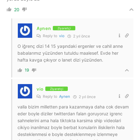
20
Aynen
Ziyaretçi
Reply to
vio
2 yıl önce
O iğrenç dizi 14 15 yaşındaki ergenler ve cahil anne
babalarımız yüzünden tutuldu maalesef. Evde her
hafta kavga çıkıyor o lanet dizi yüzünden.
19
vio
Ziyaretçi
Reply to
Aynen
2 yıl önce
valla bizim milletten para kazanmaya daha cok devam
eder boyle diziler twitterdan falan goruyoruz igrenc
sahnelerini ama hala tiktokta karsima ship videolari
cikiyo inanilmaz boyle berbat konularin iliskilerin hala
desteklenmesi e boyle desteklenmeye izlenmeye