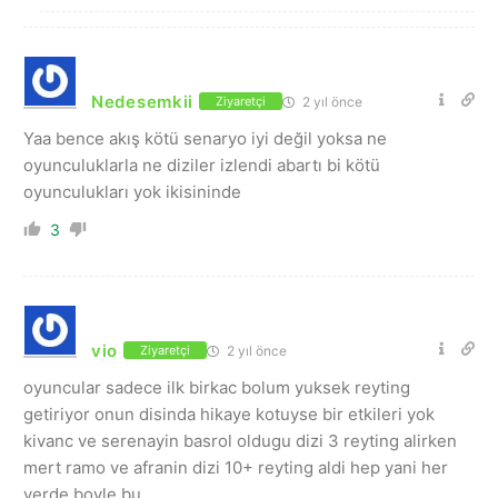
Nedesemkii
2 yıl önce
Ziyaretçi
Yaa bence akış kötü senaryo iyi değil yoksa ne
oyunculuklarla ne diziler izlendi abartı bi kötü
oyunculukları yok ikisininde
3
vio
2 yıl önce
Ziyaretçi
oyuncular sadece ilk birkac bolum yuksek reyting
getiriyor onun disinda hikaye kotuyse bir etkileri yok
kivanc ve serenayin basrol oldugu dizi 3 reyting alirken
mert ramo ve afranin dizi 10+ reyting aldi hep yani her
yerde boyle bu