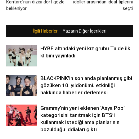
Kentaro’nun dizisi dört gözle
idoller arasından ideal tiplerini
bekleniyor
seçti
İlgili Haberler
Yazarın Diğer İçerikleri
HYBE altındaki yeni kız grubu Tuide ilk
klibini yayınladı
BLACKPINK’in son anda planlanmış gibi
gözüken 10. yıldönümü etkinliği
hakkında haberler derlemesi
Grammy’nin yeni eklenen ‘Asya Pop’
kategorisini tanıtmak için BTS’i
kullanmak istediği ama planlarının
bozulduğu iddiaları çıktı