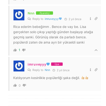
Nnn
Ziyaretçi
Reply to
imruveyyy
2 yıl önce
Rica ederim bebeğimm . Bence de vay be. Lisa
gerçekten solo çıkışı yaptığı günden başlayıp atağa
geçmiş sanki. Görünüş olarak da parladı bence.
popülerdi zaten de ama ayrı bir yükseldi sanki
1
imruveyyy
Üye
Reply to
Nnn
2 yıl önce
Katılıyorum kesinlikle popülerliği şaka değil.
0