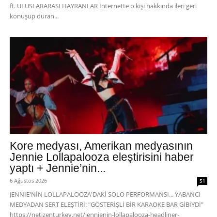
ft. ULUSLARARASI HAYRANLAR İnternette o kişi hakkında ileri geri
konuşup duran...
Kore medyası, Amerikan medyasının
Jennie Lollapalooza eleştirisini haber
yaptı + Jennie’nin...
6 Ağustos 2026
51
JENNIE'NİN LOLLAPALOOZA'DAKİ SOLO PERFORMANSI... YABANCI
MEDYADAN SERT ELEŞTİRİ: "GÖSTERİŞLİ BİR KARAOKE BAR GİBİYDİ"
https://netizenturkey.net/jennienin-lollapalooza-headliner-