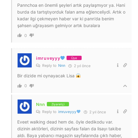
Pannchoa en önemli şeyleri artık paylaşmıyor ya. Hani
burda da tartıştıyorduk falan ama eğlenceliydi. Artık o
kadar ilgi çekmeyen haber var ki pann’da benim
şahsen uğrayasım gelmiyor artık buralara
0
imruveyyy
Üye
Reply to
Nnn
2 yıl önce
Bir dizide mi oynayacak Lisa
0
Nnn
Ziyaretçi
Reply to
imruveyyy
2 yıl önce
Eveet walking dead hem de. öyle dedikodu var.
dizinin aktörleri, dizinin sayfası falan da lisayı takibe
aldı. Baya yabancı magazin sayfalarında çıktı haber,