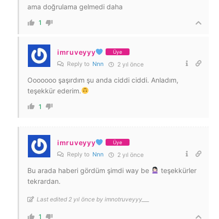
ama doğrulama gelmedi daha
1
imruveyyy
Üye
Reply to
Nnn
2 yıl önce
Ooooooo şaşırdım şu anda ciddi ciddi. Anladım,
teşekkür ederim.
1
imruveyyy
Üye
Reply to
Nnn
2 yıl önce
Bu arada haberi gördüm şimdi way be
teşekkürler
tekrardan.
Last edited 2 yıl önce by imnotruveyyy___
1