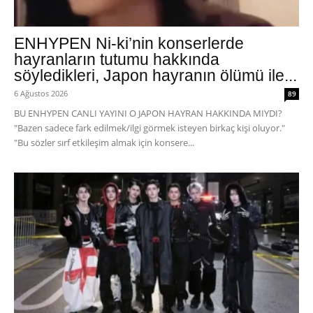
ENHYPEN Ni-ki’nin konserlerde
hayranların tutumu hakkında
söyledikleri, Japon hayranın ölümü ile...
6 Ağustos 2026
89
BU ENHYPEN CANLI YAYINI O JAPON HAYRAN HAKKINDA MIYDI?
"Bazen sadece fark edilmek/ilgi görmek isteyen birkaç kişi oluyor."
"Bu sözler sırf etkileşim almak için konsere...