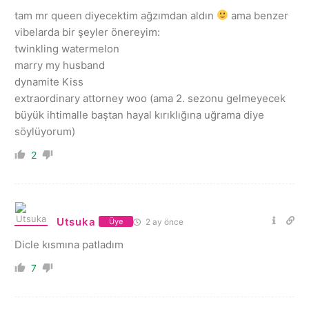
tam mr queen diyecektim ağzımdan aldın
ama benzer
vibelarda bir şeyler önereyim:
twinkling watermelon
marry my husband
dynamite Kiss
extraordinary attorney woo (ama 2. sezonu gelmeyecek
büyük ihtimalle baştan hayal kırıklığına uğrama diye
söylüyorum)
2
Utsuka
2 ay önce
Üye
Dicle kısmına patladım
7