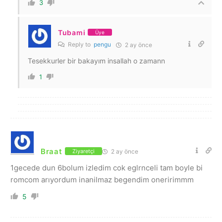
3
Tubami
Üye
Reply to
pengu
2 ay önce
Tesekkurler bir bakayım insallah o zamann
1
Braat
2 ay önce
Ziyaretçi
1gecede dun 6bolum izledim cok eglrnceli tam boyle bi
romcom arıyordum inanilmaz begendim oneririmmm
5