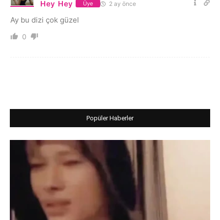
Hey Hey
2 ay önce
Üye
Ay bu dizi çok güzel
0
Popüler Haberler