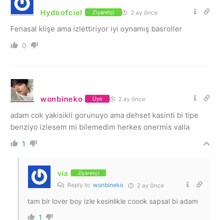
Hydeofciel
2 ay önce
Ziyaretçi
Fenasal klişe ama izlettiriyor iyi oynamış basroller
0
wonbineko
2 ay önce
Üye
adam cok yakisikli gorunuyo ama dehset kasinti bi tipe
benziyo izlesem mi bilemedim herkes onermis valla
1
via
Ziyaretçi
Reply to
wonbineko
2 ay önce
tam bir lover boy izle kesinlikle coook sapsal bi adam
1