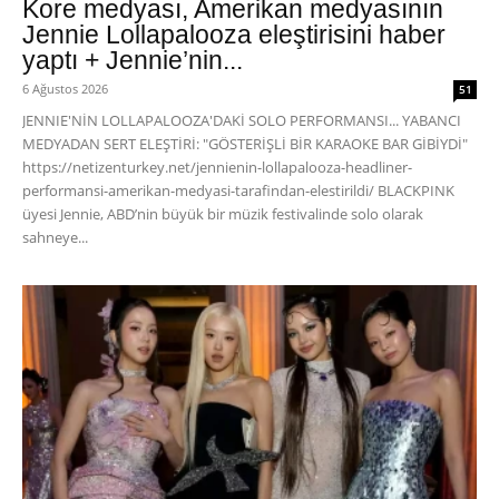
Kore medyası, Amerikan medyasının
Jennie Lollapalooza eleştirisini haber
yaptı + Jennie’nin...
6 Ağustos 2026
51
JENNIE'NİN LOLLAPALOOZA'DAKİ SOLO PERFORMANSI... YABANCI
MEDYADAN SERT ELEŞTİRİ: "GÖSTERİŞLİ BİR KARAOKE BAR GİBİYDİ"
https://netizenturkey.net/jennienin-lollapalooza-headliner-
performansi-amerikan-medyasi-tarafindan-elestirildi/ BLACKPINK
üyesi Jennie, ABD’nin büyük bir müzik festivalinde solo olarak
sahneye...