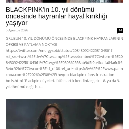
BLACKPINK’in 10. yıl dönümü
öncesinde hayranlar hayal kırıklığı
yaşıyor
5 Ağustos 2026
66
GRUBUN 10. YIL DÖNÜMÜ ÖNCESİNDE BLACKPINK HAYRANLARININ
ÖFKESİ VE PATLAMA NOKTASI
https://twitter.com/energysobi/status/2084309242258104361?
ref_src=twsrc%5Etfw%7Ctwcamp%5Etweetembed%7Ctwterm%5E20
84309242258104361%7Ctwgr%5E939362558ab9d5f9b4fccffa84a6cff6
3ebc92fd%7Ctwcon%5Es1_c10&ref_url=https%3A%2F%2Fwww.pann
choa.com%2F2026%2F08%2Ftheqoo-blackpink-fans-frustration-
boils.html "Blackpink üyeleri, lütfen artık kendinize gelin.. 8. ya da 9.
yıl dönümü değil bu,...