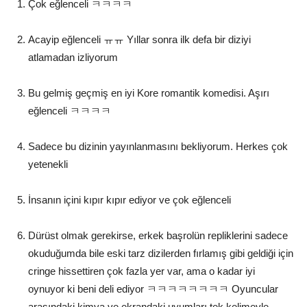
Çok eğlenceli ㅋㅋㅋㅋ
Acayip eğlenceli ㅠㅠ Yıllar sonra ilk defa bir diziyi
atlamadan izliyorum
Bu gelmiş geçmiş en iyi Kore romantik komedisi. Aşırı
eğlenceli ㅋㅋㅋㅋ
Sadece bu dizinin yayınlanmasını bekliyorum. Herkes çok
yetenekli
İnsanın içini kıpır kıpır ediyor ve çok eğlenceli
Dürüst olmak gerekirse, erkek başrolün repliklerini sadece
okuduğumda bile eski tarz dizilerden fırlamış gibi geldiği için
cringe hissettiren çok fazla yer var, ama o kadar iyi
oynuyor ki beni deli ediyor ㅋㅋㅋㅋㅋㅋㅋㅋ Oyuncular
arasındaki kimya ve ekrandaki uyumları tek kelimeyle