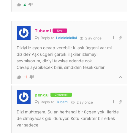
4
Tubami
Üye
Reply to
Lalalalalallal
2 ay önce
Diziyi izleyen cevap verebilir ki aşk üçgeni var mi
dizide? Aşk ucgeni çarpık ilişkiler izlemeyi
sevmiyorum, diziyi tavsiye edende cok.
Cevaplayabikecek biriii, simdiden tesekkurler
-1
pengu
Ziyaretçi
Reply to
Tubami
2 ay önce
Dizi muhteşem. Şu an herhangi bir üçgen yok. Ileride
de olmayacak gibi duruyor. Kötü karekter bir erkek
var sadece