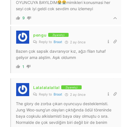
OYUNCUYA BAYILDIM
mimikleri konusmasi her
seyi cok iyi geldi cok sevdim onu izlemeyi
9
pengu
Ziyaretçi
Reply to
Braat
2 ay önce
Bazen çok sapsik davranıyor kız, ağzı filan tuhaf
geliyor ama alıştim. Aşık oldumm
1
Lalalalalallal
Ziyaretçi
Reply to
Braat
2 ay önce
The glory de zorba çıkan oyuncuyu desteklemisti.
Jung Woo-sung’un olayları çıktığında ödül töreninde
baya coşkulu alkislamisti baya olay olmuştu o sıra.
Normalde de çok sevdiğim biri değil bir de benim