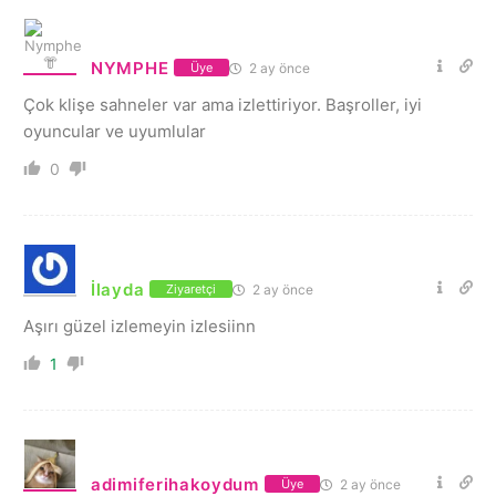
NYMPHE
2 ay önce
Üye
Çok klişe sahneler var ama izlettiriyor. Başroller, iyi
oyuncular ve uyumlular
0
İlayda
2 ay önce
Ziyaretçi
Aşırı güzel izlemeyin izlesiinn
1
adimiferihakoydum
2 ay önce
Üye