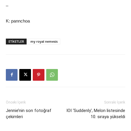
–
K: pannchoa
ETIKETLER
my royal nemesis
Önceki İçerik
Sonraki İçerik
Jennie’nin son fotoğraf
IOI ‘Suddenly’, Melon listesinde
çekimleri
10. sıraya yükseldi