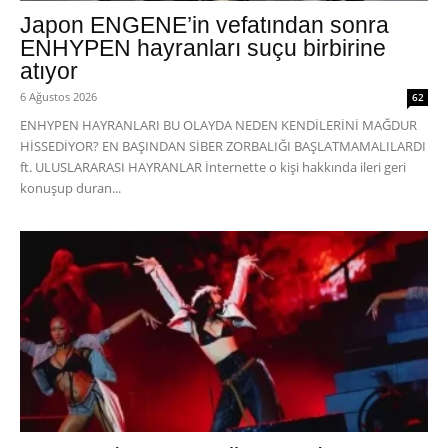
Japon ENGENE’in vefatından sonra
ENHYPEN hayranları suçu birbirine
atıyor
6 Ağustos 2026
62
ENHYPEN HAYRANLARI BU OLAYDA NEDEN KENDİLERİNİ MAĞDUR
HİSSEDİYOR? EN BAŞINDAN SİBER ZORBALIĞI BAŞLATMAMALILARDI
ft. ULUSLARARASI HAYRANLAR İnternette o kişi hakkında ileri geri
konuşup duran...