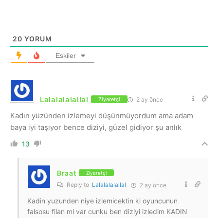
20
YORUM
Eskiler
Lalalalalallal
2 ay önce
Ziyaretçi
Kadın yüzünden izlemeyi düşünmüyordum ama adam
baya iyi taşıyor bence diziyi, güzel gidiyor şu anlık
13
Braat
Ziyaretçi
Reply to
Lalalalalallal
2 ay önce
Kadin yuzunden niye izlemicektin ki oyuncunun
falsosu filan mi var cunku ben diziyi izledim KADIN