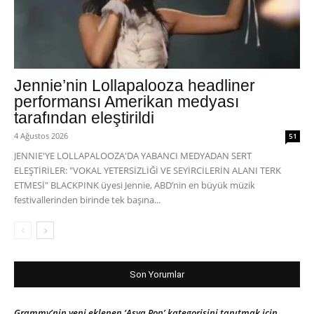
Jennie’nin Lollapalooza headliner
performansı Amerikan medyası
tarafından eleştirildi
4 Ağustos 2026
51
JENNIE'YE LOLLAPALOOZA'DA YABANCI MEDYADAN SERT
ELEŞTİRİLER: "VOKAL YETERSİZLİĞİ VE SEYİRCİLERİN ALANI TERK
ETMESİ" BLACKPINK üyesi Jennie, ABD’nin en büyük müzik
festivallerinden birinde tek başına...
Son Yorumlar
Grammy’nin yeni eklenen ‘Asya Pop’ kategorisini tanıtmak için