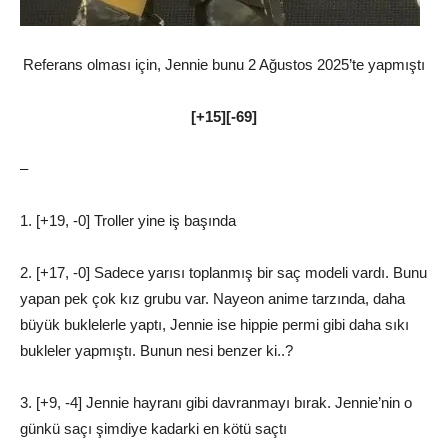
Referans olması için, Jennie bunu 2 Ağustos 2025’te yapmıştı
[+15][-69]
–
1. [+19, -0] Troller yine iş başında
2. [+17, -0] Sadece yarısı toplanmış bir saç modeli vardı. Bunu
yapan pek çok kız grubu var. Nayeon anime tarzında, daha
büyük buklelerle yaptı, Jennie ise hippie permi gibi daha sıkı
bukleler yapmıştı. Bunun nesi benzer ki..?
3. [+9, -4] Jennie hayranı gibi davranmayı bırak. Jennie’nin o
günkü saçı şimdiye kadarki en kötü saçtı