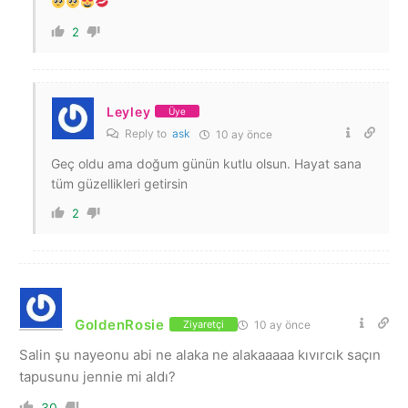
2
Leyley
Üye
Reply to
ask
10 ay önce
Geç oldu ama doğum günün kutlu olsun. Hayat sana
tüm güzellikleri getirsin
2
GoldenRosie
10 ay önce
Ziyaretçi
Salin şu nayeonu abi ne alaka ne alakaaaaa kıvırcık saçın
tapusunu jennie mi aldı?
30