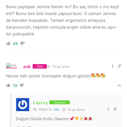
Bunu paylaşan Jennie fanları mı? Bu saç stilini o mu keşf
etti? Bunu ben bile lisede yapıyordum. O zaman Jennie
de benden kopyaladı. Tamam ergensiniz anlayışla
karşılıyorum, hepimiz sonuçta ergen olduk ama bu aşırı
bir psikopatlık.
49
ask
10 ay önce
Üye
Neyse tatlı şeyler konuşalm doğum günüm
19
LayLey
Ziyaretçi
Reply to
ask
10 ay önce
Doğum Günün Kutlu Olsunnn