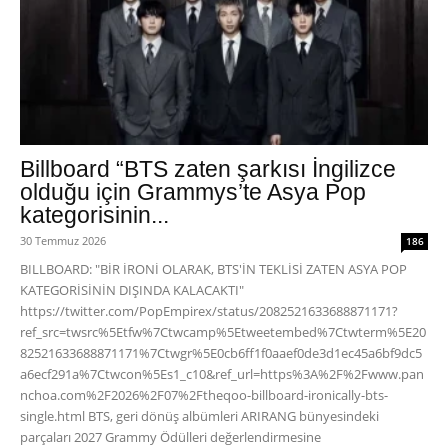
Billboard “BTS zaten şarkısı İngilizce
olduğu için Grammys’te Asya Pop
kategorisinin...
30 Temmuz 2026
186
BILLBOARD: "BİR İRONİ OLARAK, BTS'İN TEKLİSİ ZATEN ASYA POP
KATEGORİSİNİN DIŞINDA KALACAKTI"
https://twitter.com/PopEmpirex/status/2082521633688871171?
ref_src=twsrc%5Etfw%7Ctwcamp%5Etweetembed%7Ctwterm%5E20
82521633688871171%7Ctwgr%5E0cb6ff1f0aaef0de3d1ec45a6bf9dc5
a6ecf291a%7Ctwcon%5Es1_c10&ref_url=https%3A%2F%2Fwww.pan
nchoa.com%2F2026%2F07%2Ftheqoo-billboard-ironically-bts-
single.html BTS, geri dönüş albümleri ARIRANG bünyesindeki
parçaları 2027 Grammy Ödülleri değerlendirmesine