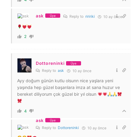
ask
Üye
Reply to
riririki
10 ay önce
2
Dottoreninki
Üye
Reply to
ask
10 ay önce
Ayy doğum günün kutlu olsunn nice yaşlara yeni
yaşında hep güzel başarılara imza at sana huzur ve
bereket diliyorum çok güzel bir yıl olsun
4
ask
Üye
Reply to
Dottoreninki
10 ay önce