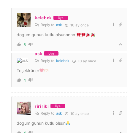
kelebek
Üye
Reply to
ask
10 ay önce
dogum gunun kutlu olsunnnnn
5
ask
Üye
Reply to
kelebek
10 ay önce
Teşekkürler
4
riririki
Üye
Reply to
ask
10 ay önce
dogum gunun kutlu olsun
4