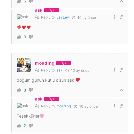
6
ask
Üye
Reply to
LayLey
10 ay önce
3
moading
Üye
Reply to
ask
10 ay önce
doğum günün kutlu olsun aşk
3
ask
Üye
Reply to
moading
10 ay önce
Teşekkürler
2