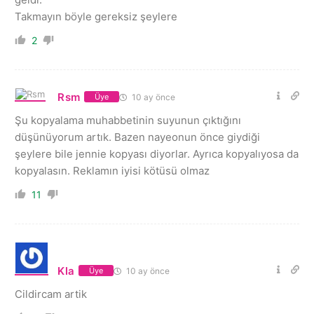
Takmayın böyle gereksiz şeylere
2
Rsm
10 ay önce
Üye
Şu kopyalama muhabbetinin suyunun çıktığını
düşünüyorum artık. Bazen nayeonun önce giydiği
şeylere bile jennie kopyası diyorlar. Ayrıca kopyalıyosa da
kopyalasın. Reklamın iyisi kötüsü olmaz
11
Kla
10 ay önce
Üye
Cildircam artik