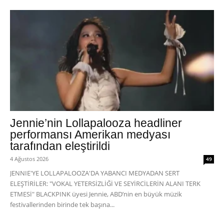
Jennie’nin Lollapalooza headliner
performansı Amerikan medyası
tarafından eleştirildi
4 Ağustos 2026
49
JENNIE'YE LOLLAPALOOZA'DA YABANCI MEDYADAN SERT
ELEŞTİRİLER: "VOKAL YETERSİZLİĞİ VE SEYİRCİLERİN ALANI TERK
ETMESİ" BLACKPINK üyesi Jennie, ABD’nin en büyük müzik
festivallerinden birinde tek başına...