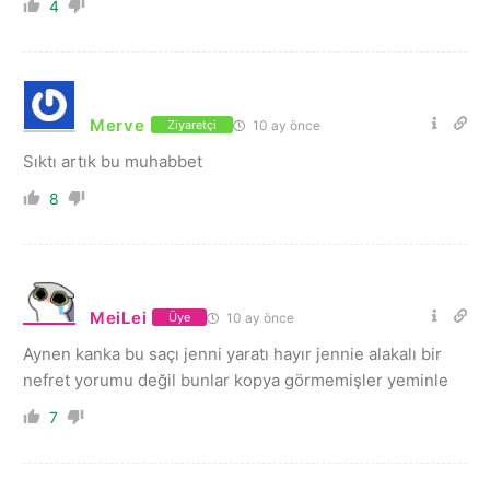
4
Merve
10 ay önce
Ziyaretçi
Sıktı artık bu muhabbet
8
MeiLei
10 ay önce
Üye
Aynen kanka bu saçı jenni yaratı hayır jennie alakalı bir
nefret yorumu değil bunlar kopya görmemişler yeminle
7