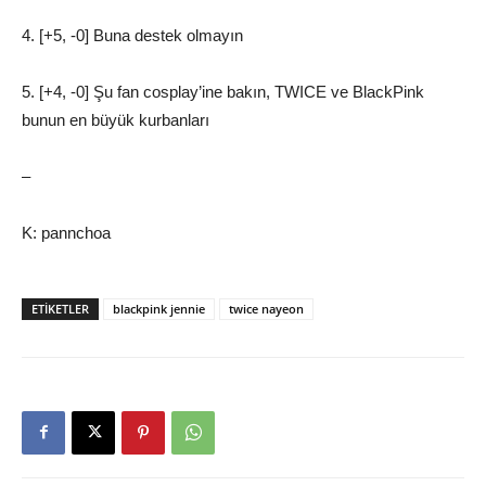
4. [+5, -0] Buna destek olmayın
5. [+4, -0] Şu fan cosplay’ine bakın, TWICE ve BlackPink
bunun en büyük kurbanları
–
K: pannchoa
ETIKETLER
blackpink jennie
twice nayeon