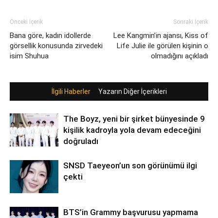
Önceki İçerik
Sonraki İçerik
Bana göre, kadın idollerde
Lee Kangmin’in ajansı, Kiss of
görsellik konusunda zirvedeki
Life Julie ile görülen kişinin o
isim Shuhua
olmadığını açıkladı
İlgili Haberler
Yazarın Diğer İçerikleri
The Boyz, yeni bir şirket bünyesinde 9
kişilik kadroyla yola devam edeceğini
doğruladı
SNSD Taeyeon’un son görünümü ilgi
çekti
BTS’in Grammy başvurusu yapmama