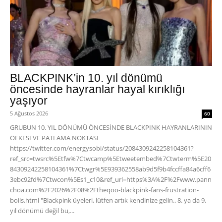
BLACKPINK’in 10. yıl dönümü
öncesinde hayranlar hayal kırıklığı
yaşıyor
5 Ağustos 2026
60
GRUBUN 10. YIL DÖNÜMÜ ÖNCESİNDE BLACKPINK HAYRANLARININ
ÖFKESİ VE PATLAMA NOKTASI
https://twitter.com/energysobi/status/2084309242258104361?
ref_src=twsrc%5Etfw%7Ctwcamp%5Etweetembed%7Ctwterm%5E20
84309242258104361%7Ctwgr%5E939362558ab9d5f9b4fccffa84a6cff6
3ebc92fd%7Ctwcon%5Es1_c10&ref_url=https%3A%2F%2Fwww.pann
choa.com%2F2026%2F08%2Ftheqoo-blackpink-fans-frustration-
boils.html "Blackpink üyeleri, lütfen artık kendinize gelin.. 8. ya da 9.
yıl dönümü değil bu,...