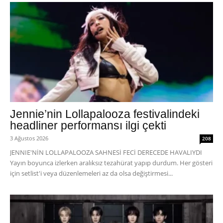
Jennie’nin Lollapalooza festivalindeki
headliner performansı ilgi çekti
3 Ağustos 2026
208
JENNIE'NİN LOLLAPALOOZA SAHNESİ FECİ DERECEDE HAVALIYDI
Yayın boyunca izlerken aralıksız tezahürat yapıp durdum. Her gösteri
için setlist'i veya düzenlemeleri az da olsa değiştirmesi...