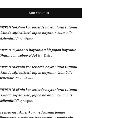
Son Yorumlar
HYPEN Ni-ki’nin konserlerde hayranların tutumu
kkında söyledikleri, Japon hayranın ölümü ile
işkilendirildi
için
Kpop
HYPEN’ın yabancı hayranları bir Japon hayranın
tiharına mı sebep oldu?
için
Daisy
HYPEN Ni-ki’nin konserlerde hayranların tutumu
kkında söyledikleri, Japon hayranın ölümü ile
işkilendirildi
için
Alara
HYPEN Ni-ki’nin konserlerde hayranların tutumu
kkında söyledikleri, Japon hayranın ölümü ile
işkilendirildi
için
Kpop
re medyası, Amerikan medyasının Jennie
llapalooza eleştirisini haber yaptı + Jennie’nin