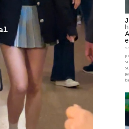
J
h
A
e
4 
J
SE
SE
Je
bi