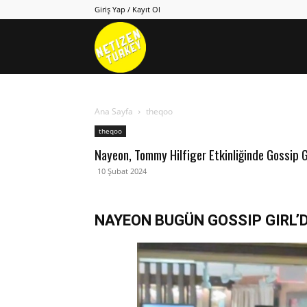
Giriş Yap / Kayıt Ol
Netizen
Turkey
Ana Sayfa
theqoo
theqoo
Nayeon, Tommy Hilfiger Etkinliğinde Gossip G
10 Şubat 2024
NAYEON BUGÜN GOSSIP GIRL’D