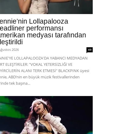
ennie’nin Lollapalooza
eadliner performansı
merikan medyası tarafından
leştirildi
Ağustos 2026
49
ENNIE'YE LOLLAPALOOZA'DA YABANCI MEDYADAN
RT ELEŞTİRİLER: "VOKAL YETERSİZLİĞİ VE
YİRCİLERİN ALANI TERK ETMESİ" BLACKPINK üyesi
nnie, ABD’nin en büyük müzik festivallerinden
rinde tek başına...