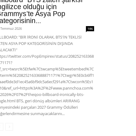
ngilizce olduğu için
rammys’te Asya Pop
ategorisinin...
 Temmuz 2026
186
LLBOARD: "BİR İRONİ OLARAK, BTS'İN TEKLİSİ
ATEN ASYA POP KATEGORİSİNİN DIŞINDA
ALACAKTI"
tps://twitter.com/PopEmpirex/status/208252163368
71171?
ef_src=twsrc%5Etfw%7Ctwcamp%5Etweetembed%7C
wterm%5E2082521633688871171%7Ctwgr%5E0cb6ff1
aaef0de3d1ec45a6bf9dc5a6ecf291a%7Ctwcon%5Es1
c10&ref_url=https%3A%2F%2Fwww.pannchoa.com%
2026%2F07%2Ftheqoo-billboard-ironically-bts-
ngle.html BTS, geri dönüş albümleri ARIRANG
nyesindeki parçaları 2027 Grammy Ödülleri
ğerlendirmesine sunmayacaklarını...