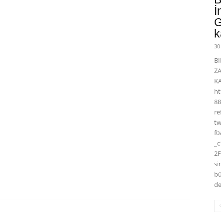
İ
G
k
30
BI
Z
K
ht
88
r
t
f0
_
2F
si
bü
de