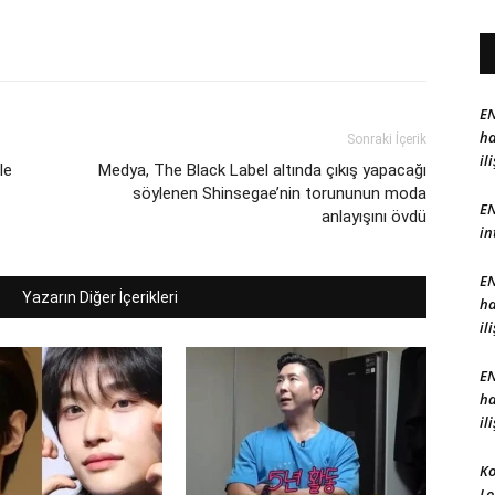
EN
ha
Sonraki İçerik
il
le
Medya, The Black Label altında çıkış yapacağı
söylenen Shinsegae’nin torununun moda
EN
anlayışını övdü
in
EN
Yazarın Diğer İçerikleri
ha
il
EN
ha
il
Ko
Lo