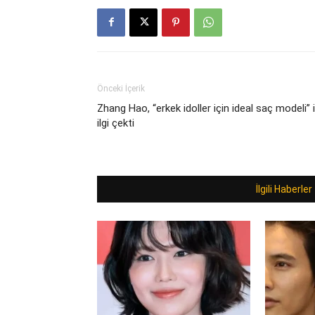
Önceki İçerik
Zhang Hao, “erkek idoller için ideal saç modeli” i
ilgi çekti
İlgili Haberler