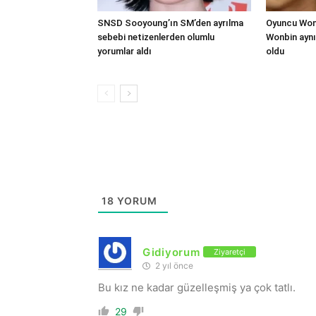
SNSD Sooyoung’ın SM’den ayrılma
Oyuncu Won 
sebebi netizenlerden olumlu
Wonbin aynı
yorumlar aldı
oldu
18
YORUM
Gidiyorum
Ziyaretçi
2 yıl önce
Bu kız ne kadar güzelleşmiş ya çok tatlı.
29