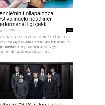
ennie’nin Lollapalooza
estivalindeki headliner
erformansı ilgi çekti
Ağustos 2026
208
ENNIE'NİN LOLLAPALOOZA SAHNESİ FECİ DERECEDE
VALIYDI Yayın boyunca izlerken aralıksız tezahürat
pıp durdum. Her gösteri için setlist'i veya
zenlemeleri az da olsa değiştirmesi...
illboard “BTS zaten şarkısı