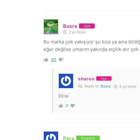
Busra
Üye
2 yıl önce
Bu marka çok yakışıyor şu kıza ya ama bildiğ
eğer değilse umarım yakında elçilik alır çok
22
sharon
Üye
Reply to
Busra
2 yıl önce
Elcisi
7
Pera
Ziyaretçi