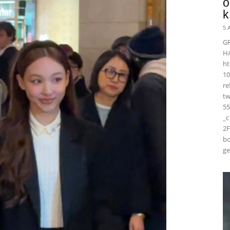
ö
k
5 
G
H
ht
10
r
t
55
_
2F
bo
ge