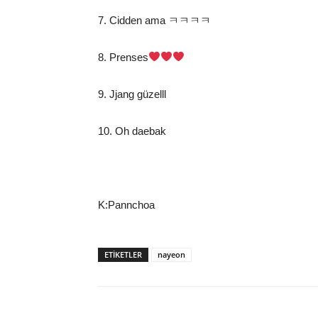
7. Cidden ama ㅋㅋㅋㅋ
8. Prenses
9. Jjang güzelll
10. Oh daebak
K:Pannchoa
ETIKETLER
nayeon