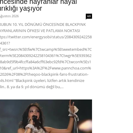
ncesinde hayranlar hayal
ırıklığı yaşıyor
Ağustos 2026
60
RUBUN 10. YIL DÖNÜMÜ ÖNCESİNDE BLACKPINK
AYRANLARININ ÖFKESİ VE PATLAMA NOKTASI
tps://twitter.com/energysobi/status/2084309242258
4361?
ef_src=twsrc%5Etfw%7Ctwcamp%5Etweetembed%7C
wterm%5E2084309242258104361%7Ctwgr%5E939362
8ab9d5f9b4fccffa84a6cff63ebc92fd%7Ctwcon%5Es1
c10&ref_url=https%3A%2F%2Fwww.pannchoa.com%
2026%2F08%2Ftheqoo-blackpink-fans-frustration-
ils.html "Blackpink üyeleri, lütfen artık kendinize
lin.. 8. ya da 9. yıl dönümü değil bu,...