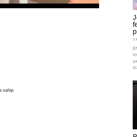
J
f
p
3 
J
HA
ya
dü
a sahip
B