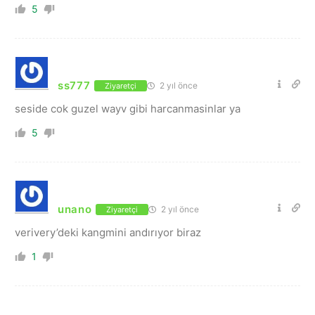
5
ss777
2 yıl önce
Ziyaretçi
seside cok guzel wayv gibi harcanmasinlar ya
5
unano
2 yıl önce
Ziyaretçi
verivery’deki kangmini andırıyor biraz
1