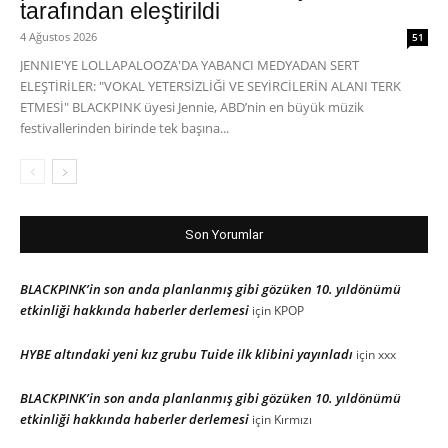
tarafından eleştirildi
4 Ağustos 2026
51
JENNIE'YE LOLLAPALOOZA'DA YABANCI MEDYADAN SERT
ELEŞTİRİLER: "VOKAL YETERSİZLİĞİ VE SEYİRCİLERİN ALANI TERK
ETMESİ" BLACKPINK üyesi Jennie, ABD’nin en büyük müzik
festivallerinden birinde tek başına...
Son Yorumlar
BLACKPINK’in son anda planlanmış gibi gözüken 10. yıldönümü
etkinliği hakkında haberler derlemesi
için
KPOP
HYBE altındaki yeni kız grubu Tuide ilk klibini yayınladı
için
xxx
BLACKPINK’in son anda planlanmış gibi gözüken 10. yıldönümü
etkinliği hakkında haberler derlemesi
için
Kırmızı