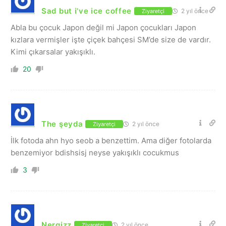
Sad but i've ice coffee
2 yıl önce
Ziyaretçi
Abla bu çocuk Japon değil mi Japon çocukları Japon
kızlara vermişler işte çiçek bahçesi SM’de size de vardır.
Kimi çıkarsalar yakışıklı.
20
The şeyda
2 yıl önce
Ziyaretçi
İlk fotoda ahn hyo seob a benzettim. Ama diğer fotolarda
benzemiyor bdishsisj neyse yakışıklı cocukmus
3
Nergizz
2 yıl önce
Ziyaretçi