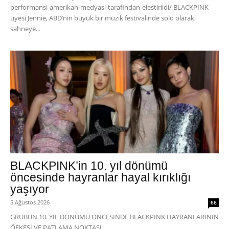
performansi-amerikan-medyasi-tarafindan-elestirildi/ BLACKPINK
üyesi Jennie, ABD’nin büyük bir müzik festivalinde solo olarak
sahneye...
BLACKPINK’in 10. yıl dönümü
öncesinde hayranlar hayal kırıklığı
yaşıyor
5 Ağustos 2026
66
GRUBUN 10. YIL DÖNÜMÜ ÖNCESİNDE BLACKPINK HAYRANLARININ
ÖFKESİ VE PATLAMA NOKTASI