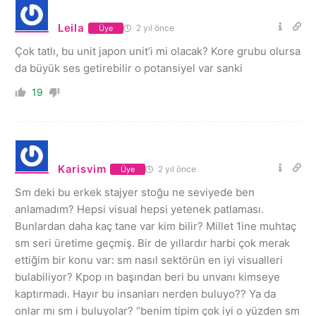
Leila
2 yıl önce
Üye
Çok tatlı, bu unit japon unit’i mi olacak? Kore grubu olursa
da büyük ses getirebilir o potansiyel var sanki
19
Karisvim
2 yıl önce
Üye
Sm deki bu erkek stajyer stoğu ne seviyede ben
anlamadım? Hepsi visual hepsi yetenek patlaması.
Bunlardan daha kaç tane var kim bilir? Millet 1ine muhtaç
sm seri üretime geçmiş. Bir de yıllardır harbi çok merak
ettiğim bir konu var: sm nasıl sektörün en iyi visualleri
bulabiliyor? Kpop ın başından beri bu unvanı kimseye
kaptırmadı. Hayır bu insanları nerden buluyo?? Ya da
onlar mı sm i buluyolar? “benim tipim çok iyi o yüzden sm