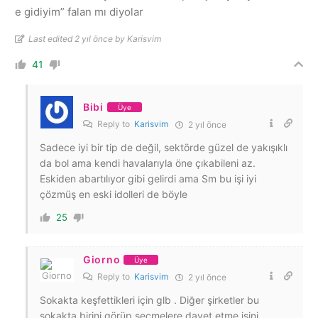
e gidiyim” falan mı diyolar
Last edited 2 yıl önce by Karisvim
41
Bibi
Üye
Reply to
Karisvim
2 yıl önce
Sadece iyi bir tip de değil, sektörde güzel de yakışıklı
da bol ama kendi havalarıyla öne çıkabileni az.
Eskiden abartılıyor gibi gelirdi ama Sm bu işi iyi
çözmüş en eski idolleri de böyle
25
Giorno
Üye
Reply to
Karisvim
2 yıl önce
Sokakta keşfettikleri için glb . Diğer şirketler bu
sokakta birini görüp seçmelere davet etme işini