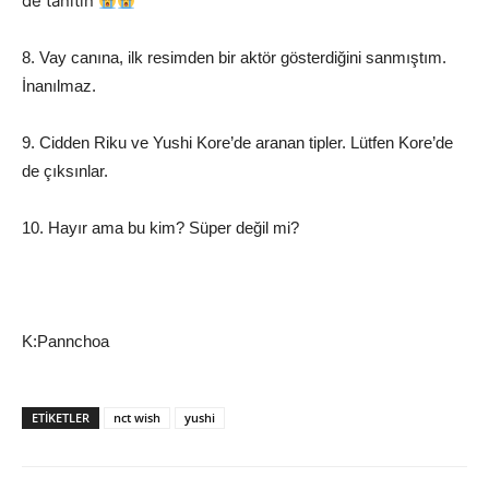
de tanıtın
8. Vay canına, ilk resimden bir aktör gösterdiğini sanmıştım.
İnanılmaz.
9. Cidden Riku ve Yushi Kore’de aranan tipler. Lütfen Kore’de
de çıksınlar.
10. Hayır ama bu kim? Süper değil mi?
K:Pannchoa
ETIKETLER
nct wish
yushi