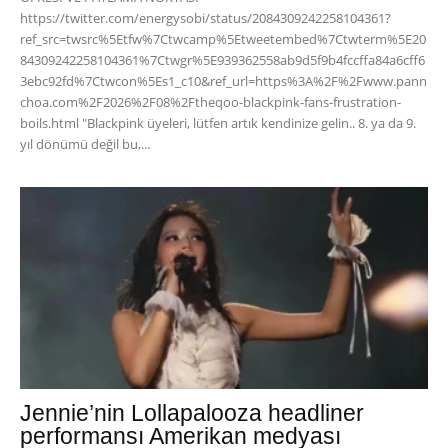
https://twitter.com/energysobi/status/2084309242258104361?
ref_src=twsrc%5Etfw%7Ctwcamp%5Etweetembed%7Ctwterm%5E20
84309242258104361%7Ctwgr%5E939362558ab9d5f9b4fccffa84a6cff6
3ebc92fd%7Ctwcon%5Es1_c10&ref_url=https%3A%2F%2Fwww.pann
choa.com%2F2026%2F08%2Ftheqoo-blackpink-fans-frustration-
boils.html "Blackpink üyeleri, lütfen artık kendinize gelin.. 8. ya da 9.
yıl dönümü değil bu,...
Jennie’nin Lollapalooza headliner
performansı Amerikan medyası