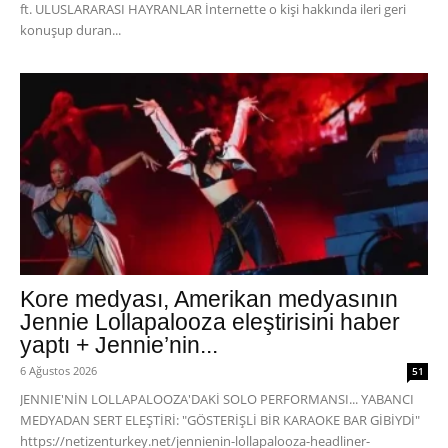
ft. ULUSLARARASI HAYRANLAR İnternette o kişi hakkında ileri geri
konuşup duran...
Kore medyası, Amerikan medyasının
Jennie Lollapalooza eleştirisini haber
yaptı + Jennie’nin...
6 Ağustos 2026
51
JENNIE'NİN LOLLAPALOOZA'DAKİ SOLO PERFORMANSI... YABANCI
MEDYADAN SERT ELEŞTİRİ: "GÖSTERİŞLİ BİR KARAOKE BAR GİBİYDİ"
https://netizenturkey.net/jennienin-lollapalooza-headliner-