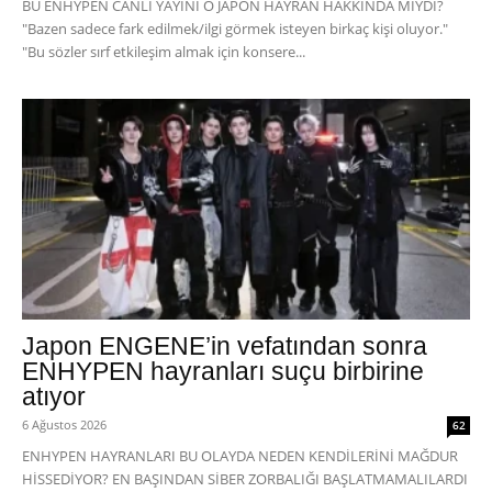
BU ENHYPEN CANLI YAYINI O JAPON HAYRAN HAKKINDA MIYDI?
"Bazen sadece fark edilmek/ilgi görmek isteyen birkaç kişi oluyor."
"Bu sözler sırf etkileşim almak için konsere...
Japon ENGENE’in vefatından sonra
ENHYPEN hayranları suçu birbirine
atıyor
6 Ağustos 2026
62
ENHYPEN HAYRANLARI BU OLAYDA NEDEN KENDİLERİNİ MAĞDUR
HİSSEDİYOR? EN BAŞINDAN SİBER ZORBALIĞI BAŞLATMAMALILARDI