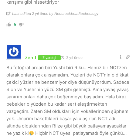
karışımı gibi hissettiriyor
Last edited 2 yıl önce by Neocrackheadtechnology
5
zen.l
2 yıl önce
Ziyaretçi
Bu fotoğraflardan biri Yushi biri Riku.. Henüz bir NCTzen
olarak onlara çok alışamadım. Yüzleri de NCT’nin o dikkat
çekici yüzlerine benzemiyor diye düşünüyordum. Sadece
Sion ve Yushi’nin yüzü SM gibi gelmişti. Ama yavaş yavaş
sanırım onları daha çok beğenmeye başladım. Hala biraz
bebekler o yüzden bu kadar sert eleştirmekten
vazgeçtim. Zaten SM oldukları için vokallerinden şüphem
yok. Umarım hakettikleri başarıya ulaşırlar. NCT adı
altında olduklarından Riize gibi büyük patlayamayacaklar
ne yazık ki
Hiçbir NCT üyesi patlayamadı öyle çünkü…