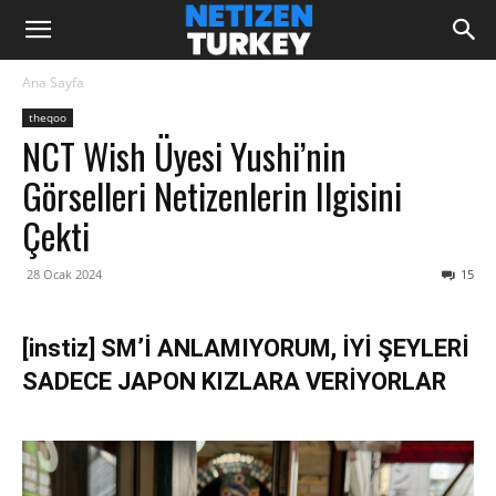
Ana Sayfa
theqoo
NCT Wish Üyesi Yushi’nin
Görselleri Netizenlerin Ilgisini
Çekti
28 Ocak 2024
15
[instiz] SM’İ ANLAMIYORUM, İYİ ŞEYLERİ
SADECE JAPON KIZLARA VERİYORLAR