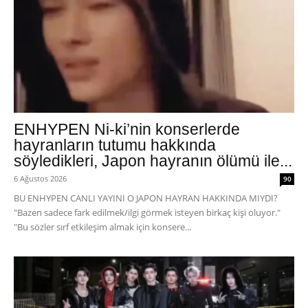
ENHYPEN Ni-ki’nin konserlerde
hayranların tutumu hakkında
söyledikleri, Japon hayranın ölümü ile...
6 Ağustos 2026
90
BU ENHYPEN CANLI YAYINI O JAPON HAYRAN HAKKINDA MIYDI?
"Bazen sadece fark edilmek/ilgi görmek isteyen birkaç kişi oluyor."
"Bu sözler sırf etkileşim almak için konsere...