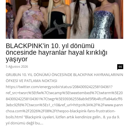
BLACKPINK’in 10. yıl dönümü
öncesinde hayranlar hayal kırıklığı
yaşıyor
5 Ağustos 2026
66
GRUBUN 10. YIL DÖNÜMÜ ÖNCESİNDE BLACKPINK HAYRANLARININ
ÖFKESİ VE PATLAMA NOKTASI
https://twitter.com/energysobi/status/2084309242258104361?
ref_src=twsrc%5Etfw%7Ctwcamp%5Etweetembed%7Ctwterm%5E20
84309242258104361%7Ctwgr%5E939362558ab9d5f9b4fccffa84a6cff6
3ebc92fd%7Ctwcon%5Es1_c10&ref_url=https%3A%2F%2Fwww.pann
choa.com%2F2026%2F08%2Ftheqoo-blackpink-fans-frustration-
boils.html "Blackpink üyeleri, lütfen artık kendinize gelin.. 8. ya da 9.
yıl dönümü değil bu,...