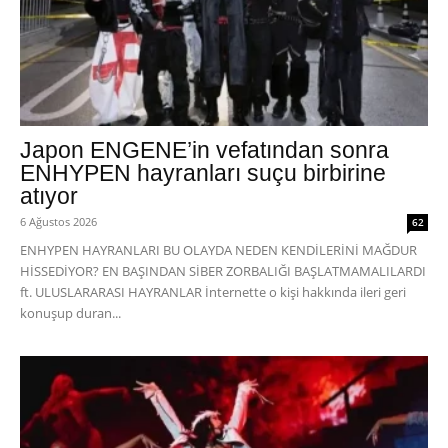
Japon ENGENE’in vefatından sonra
ENHYPEN hayranları suçu birbirine
atıyor
6 Ağustos 2026
62
ENHYPEN HAYRANLARI BU OLAYDA NEDEN KENDİLERİNİ MAĞDUR
HİSSEDİYOR? EN BAŞINDAN SİBER ZORBALIĞI BAŞLATMAMALILARDI
ft. ULUSLARARASI HAYRANLAR İnternette o kişi hakkında ileri geri
konuşup duran...