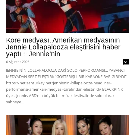
Kore medyası, Amerikan medyasının
Jennie Lollapalooza eleştirisini haber
yaptı + Jennie’nin...
6 Ağustos 2026
51
JENNIE'NİN LOLLAPALOOZA'DAKİ SOLO PERFORMANSI... YABANCI
MEDYADAN SERT ELEŞTİRİ: "GÖSTERİŞLİ BİR KARAOKE BAR GİBİYDİ"
https://netizenturkey.net/jennienin-lollapalooza-headliner-
performansi-amerikan-medyasi-tarafindan-elestirildi/ BLACKPINK
üyesi Jennie, ABD’nin büyük bir müzik festivalinde solo olarak
sahneye...