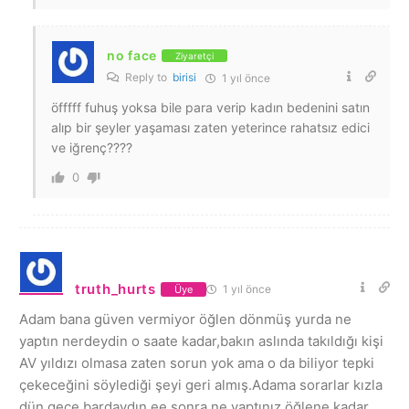
no face
Ziyaretçi
Reply to
birisi
1 yıl önce
öfffff fuhuş yoksa bile para verip kadın bedenini satın
alıp bir şeyler yaşaması zaten yeterince rahatsız edici
ve iğrenç????
0
truth_hurts
1 yıl önce
Üye
Adam bana güven vermiyor öğlen dönmüş yurda ne
yaptın nerdeydin o saate kadar,bakın aslında takıldığı kişi
AV yıldızı olmasa zaten sorun yok ama o da biliyor tepki
çekeceğini söylediği şeyi geri almış.Adama sorarlar kızla
dün gece bardaydın ee sonra ne yaptınız öğlene kadar