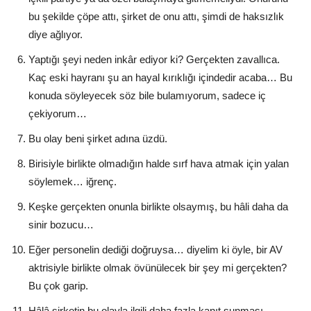
bu şekilde çöpe attı, şirket de onu attı, şimdi de haksızlık
diye ağlıyor.
Yaptığı şeyi neden inkâr ediyor ki? Gerçekten zavallıca.
Kaç eski hayranı şu an hayal kırıklığı içindedir acaba… Bu
konuda söyleyecek söz bile bulamıyorum, sadece iç
çekiyorum…
Bu olay beni şirket adına üzdü.
Birisiyle birlikte olmadığın halde sırf hava atmak için yalan
söylemek… iğrenç.
Keşke gerçekten onunla birlikte olsaymış, bu hâli daha da
sinir bozucu…
Eğer personelin dediği doğruysa… diyelim ki öyle, bir AV
aktrisiyle birlikte olmak övünülecek bir şey mi gerçekten?
Bu çok garip.
Hâlâ şirketin bu olayla ilgili daha fazla kanıt sunması