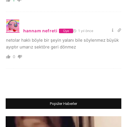
hannam nefreti
1 yıl önce
Üye
netolar haklı böyle bir şeyin yalanı bile söylenmez büyük
ayıptır umarız sektöre geri dönmez
0
Popüler Haberler