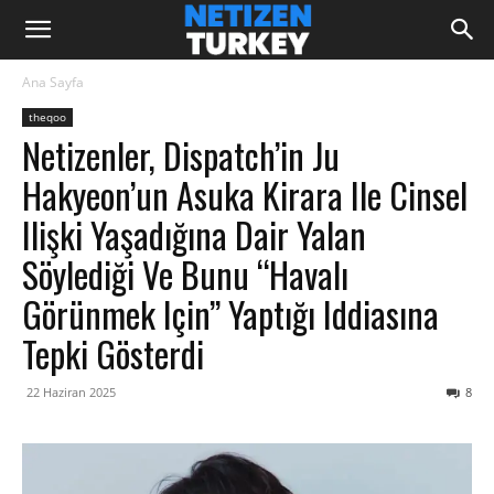
Ana Sayfa
theqoo
Netizenler, Dispatch’in Ju
Hakyeon’un Asuka Kirara Ile Cinsel
Ilişki Yaşadığına Dair Yalan
Söylediği Ve Bunu “havalı
Görünmek Için” Yaptığı Iddiasına
Tepki Gösterdi
22 Haziran 2025
8