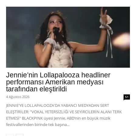
Jennie’nin Lollapalooza headliner
performansı Amerikan medyası
tarafından eleştirildi
4 Ağustos 2026
51
JENNIE'YE LOLLAPALOOZA'DA YABANCI MEDYADAN SERT
ELEŞTİRİLER: "VOKAL YETERSİZLİĞİ VE SEYİRCİLERİN ALANI TERK
ETMESİ" BLACKPINK üyesi Jennie, ABD’nin en büyük müzik
festivallerinden birinde tek başına...