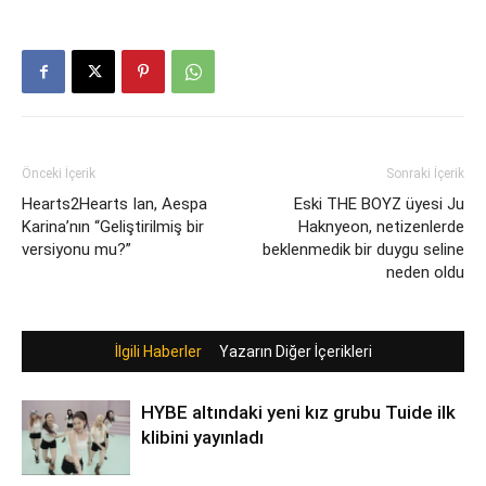
Önceki İçerik
Sonraki İçerik
Hearts2Hearts Ian, Aespa
Eski THE BOYZ üyesi Ju
Karina’nın “Geliştirilmiş bir
Haknyeon, netizenlerde
versiyonu mu?”
beklenmedik bir duygu seline
neden oldu
İlgili Haberler
Yazarın Diğer İçerikleri
HYBE altındaki yeni kız grubu Tuide ilk
klibini yayınladı