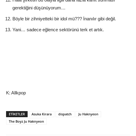
gerektiğini düşünüyorum…
Böyle bir zihniyetteki bir idol mü??? İnanılır gibi değil.
Yani… sadece eğlence sektörünü terk et artık.
K: Allkpop
ETIKETLER
Asuka Kirara
dispatch
Ju Haknyeon
The Boyz Ju Haknyeon