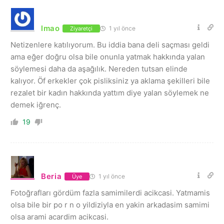
lmao
1 yıl önce
Ziyaretçi
Netizenlere katılıyorum. Bu iddia bana deli saçması geldi
ama eğer doğru olsa bile onunla yatmak hakkında yalan
söylemesi daha da aşağılık. Nereden tutsan elinde
kalıyor. Öf erkekler çok pisliksiniz ya aklama şekilleri bile
rezalet bir kadın hakkında yattım diye yalan söylemek ne
demek iğrenç.
19
Beria
1 yıl önce
Üye
Fotoğrafları gördüm fazla samimilerdi acikcasi. Yatmamis
olsa bile bir po r n o yildiziyla en yakin arkadasim samimi
olsa arami acardim acikcasi.