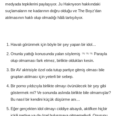
medyada tepkilerini paylaşıyor. Ju Haknyeon hakkındaki
suçlamaların ne kadarının doğru olduğu ve The Boyz’dan
atılmasının haklı olup olmadığı hâlâ tartışılıyor.
Havalı görünmek için böyle bir şey yapan bir idol…
Onunla yattığı konusunda yalan söylemiş ㅋㅋㅋ Parayla
olup olmaması fark etmez, birlikte oldukları kesin.
Bir AV aktrisiyle özel oda tutup partiye gitmiş olması bile
gruptan atılması için yeterli bir sebep.
Bir porno yıldızıyla birlikte olmayı övünülecek bir şey gibi
göstermek mi? Ve sonunda aslında birlikte bile olmamışlar?
Bu nasıl bir kendini küçük düşürme anı…
Eğer gerçekten idol olmayı ciddiye alsaydı, aktifken hiçbir
içkili partiye ya da özel buluşmaya gitmemeliydi. Onurunu