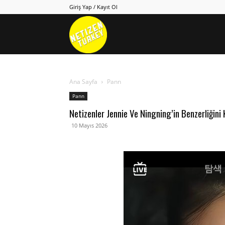
Giriş Yap / Kayıt Ol
Netizen
Turkey
Ana Sayfa
Pann
Pann
Netizenler Jennie Ve Ningning’in Benzerliğini
10 Mayıs 2026