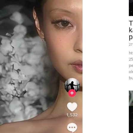
T
k
p
27
ht
25
pe
ol
bu