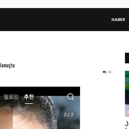
HABER
 Konuştu
18
J