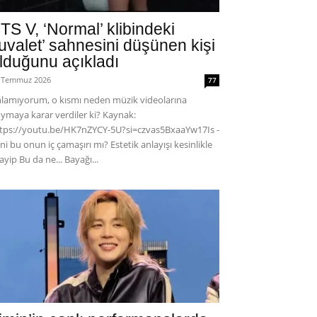
TS V, ‘Normal’ klibindeki
tuvalet’ sahnesini düşünen kişi
lduğunu açıkladı
 Temmuz 2026
77
lamıyorum, o kısmı neden müzik videolarına
ymaya karar verdiler ki? Kaynak:
tps://youtu.be/HK7nZYCY-5U?si=czvas5BxaaYw17Is -
ni bu onun iç çamaşırı mı? Estetik anlayışı kesinlikle
ayip Bu da ne... Bayağı...