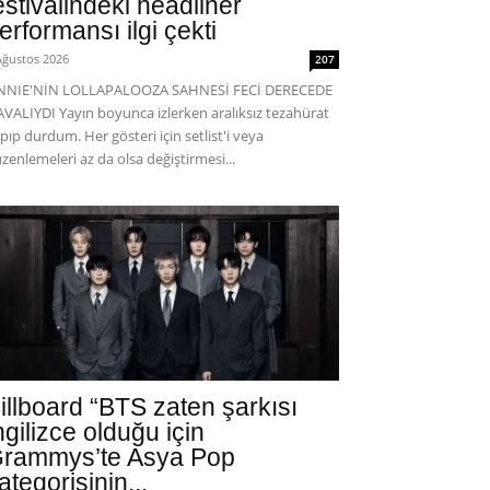
estivalindeki headliner
erformansı ilgi çekti
Ağustos 2026
207
ENNIE'NİN LOLLAPALOOZA SAHNESİ FECİ DERECEDE
VALIYDI Yayın boyunca izlerken aralıksız tezahürat
pıp durdum. Her gösteri için setlist'i veya
zenlemeleri az da olsa değiştirmesi...
illboard “BTS zaten şarkısı
ngilizce olduğu için
rammys’te Asya Pop
ategorisinin...