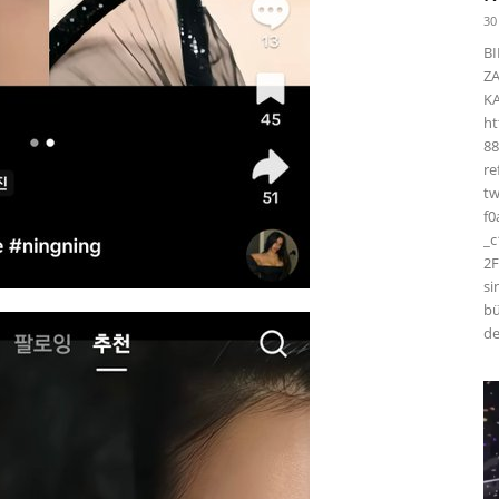
30
BI
Z
K
ht
88
r
t
f0
_
2F
si
bü
de