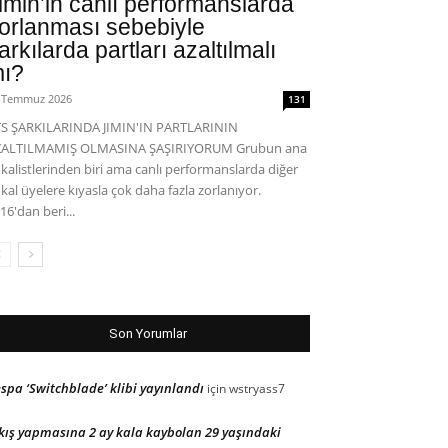
imin’in canlı performanslarda
orlanması sebebiyle
arkılarda partları azaltılmalı
ı?
 Temmuz 2026
131
S ŞARKILARINDA JIMIN'IN PARTLARININ
ZALTILMAMIŞ OLMASINA ŞAŞIRIYORUM Grubun ana
kalistlerinden biri ama canlı performanslarda diğer
kal üyelere kıyasla çok daha fazla zorlanıyor.
16'dan beri...
Son Yorumlar
spa ‘Switchblade’ klibi yayınlandı
için
wstryass7
kış yapmasına 2 ay kala kaybolan 29 yaşındaki