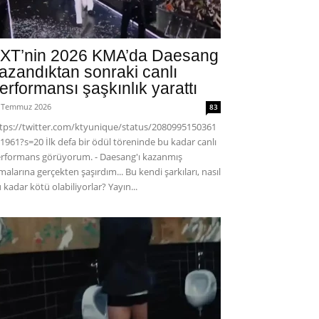
XT’nin 2026 KMA’da Daesang
azandıktan sonraki canlı
erformansı şaşkınlık yarattı
 Temmuz 2026
83
tps://twitter.com/ktyunique/status/2080995150361
1961?s=20 İlk defa bir ödül töreninde bu kadar canlı
rformans görüyorum. - Daesang'ı kazanmış
malarına gerçekten şaşırdım... Bu kendi şarkıları, nasıl
 kadar kötü olabiliyorlar? Yayın...