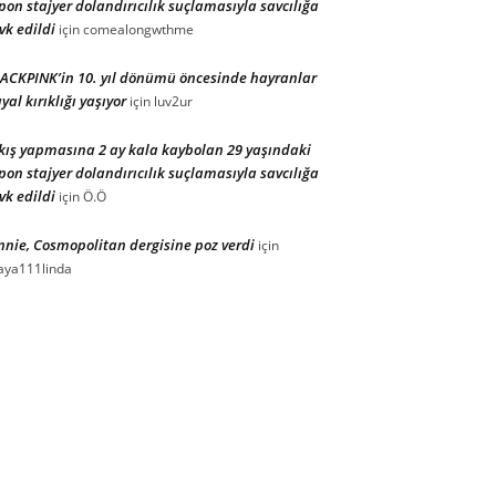
pon stajyer dolandırıcılık suçlamasıyla savcılığa
vk edildi
için
comealongwthme
ACKPINK’in 10. yıl dönümü öncesinde hayranlar
yal kırıklığı yaşıyor
için
luv2ur
kış yapmasına 2 ay kala kaybolan 29 yaşındaki
pon stajyer dolandırıcılık suçlamasıyla savcılığa
vk edildi
için
Ö.Ö
nnie, Cosmopolitan dergisine poz verdi
için
ya111linda