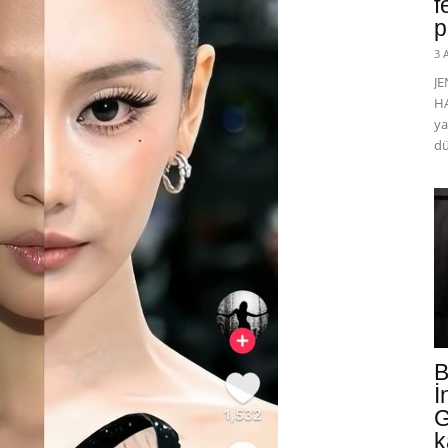
f
p
3 
J
HA
ya
dü
B
İ
G
k