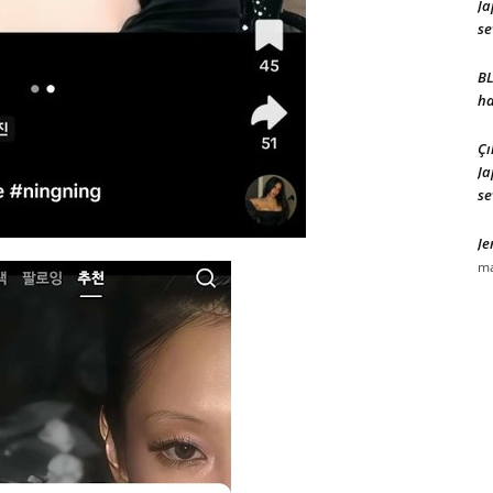
Ja
se
BL
ha
Çı
Ja
se
Je
ma