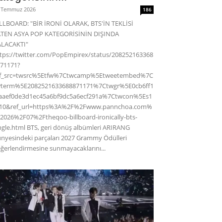
 Temmuz 2026
186
LLBOARD: "BİR İRONİ OLARAK, BTS'İN TEKLİSİ
ATEN ASYA POP KATEGORİSİNİN DIŞINDA
ALACAKTI"
tps://twitter.com/PopEmpirex/status/208252163368
71171?
ef_src=twsrc%5Etfw%7Ctwcamp%5Etweetembed%7C
wterm%5E2082521633688871171%7Ctwgr%5E0cb6ff1
aaef0de3d1ec45a6bf9dc5a6ecf291a%7Ctwcon%5Es1
c10&ref_url=https%3A%2F%2Fwww.pannchoa.com%
2026%2F07%2Ftheqoo-billboard-ironically-bts-
ngle.html BTS, geri dönüş albümleri ARIRANG
nyesindeki parçaları 2027 Grammy Ödülleri
ğerlendirmesine sunmayacaklarını...