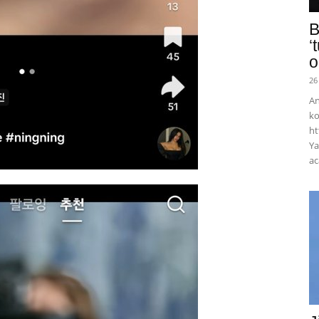
B
‘
o
26
An
ko
ht
Ya
ac