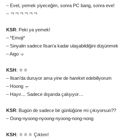
– Evet, yemek yiyeceğim, sonra PC bang, sonra eve!
– ㅋㅋㅋㅋㅋㅋ
KSR
: Peki ya yemek!
– *Emoji*
– Sinyalin sadece Ilsan’a kadar ulaşabildiğini düşünmek
– Aigo ㅜ
KSH
: ㅎㅎ
– Ilsan’da duruyor ama yine de hareket edebiliyorum
– Hoong ㅜ
– Hayır… Sadece dışarıda çalışıyor…
KSR
: Bugün de sadece bir günlüğüne mi çıkıyorsun??
– Oong-nyoong-nyoong-nyoong-nong-nong
KSH
: ㅎㅎㅎ Çıktım!