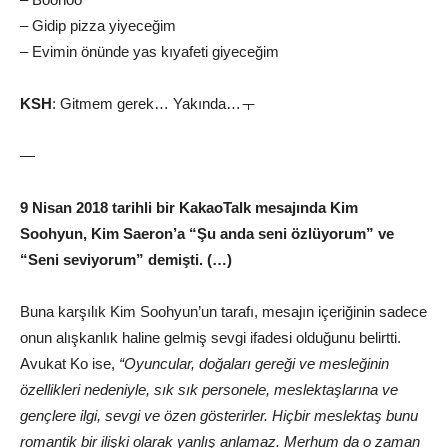
– Gidip pizza yiyeceğim
– Evimin önünde yas kıyafeti giyeceğim
KSH
: Gitmem gerek… Yakında…ㅜ
—
9 Nisan 2018 tarihli bir KakaoTalk mesajında Kim
Soohyun, Kim Saeron’a “Şu anda seni özlüyorum” ve
“Seni seviyorum” demişti. (…)
Buna karşılık Kim Soohyun’un tarafı, mesajın içeriğinin sadece
onun alışkanlık haline gelmiş sevgi ifadesi olduğunu belirtti.
Avukat Ko ise,
“Oyuncular, doğaları gereği ve mesleğinin
özellikleri nedeniyle, sık sık personele, meslektaşlarına ve
gençlere ilgi, sevgi ve özen gösterirler. Hiçbir meslektaş bunu
romantik bir ilişki olarak yanlış anlamaz. Merhum da o zaman