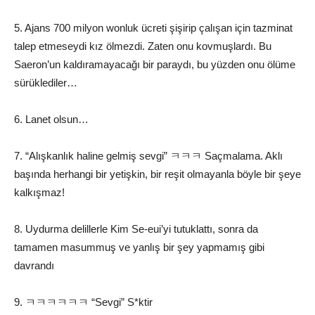
5. Ajans 700 milyon wonluk ücreti şişirip çalışan için tazminat
talep etmeseydi kız ölmezdi. Zaten onu kovmuşlardı. Bu
Saeron’un kaldıramayacağı bir paraydı, bu yüzden onu ölüme
sürüklediler…
6. Lanet olsun…
7. “Alışkanlık haline gelmiş sevgi” ㅋㅋㅋ Saçmalama. Aklı
başında herhangi bir yetişkin, bir reşit olmayanla böyle bir şeye
kalkışmaz!
8. Uydurma delillerle Kim Se-eui’yi tutuklattı, sonra da
tamamen masummuş ve yanlış bir şey yapmamış gibi
davrandı
9. ㅋㅋㅋㅋㅋㅋ “Sevgi” S*ktir