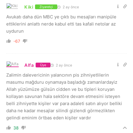
Kiki
2 ay önce
Ziyaretçi
Avukatı daha dün MBC ye çıktı bu mesajları manipüle
ettiklerini anlattı nerde kabul etti tas kafali netolar az
uydurun
-67
Alfa
2 ay önce
Üye
Zalimin dalevericinin yalancının pis zihniyetlilerin
masumu mağduru oynamaya başladığı zamanlardayiz
Allah yüzümüze gülsün cidden ve bu tipleri koruyan
kollayan savunan hala sektöre devam etmesini isteyen
belli zihniyette kişiler var para adaleti satın alıyor belliki
daha ne kadar mesajlar silindi gizlendi görmezlikten
gelindi eminim örtbas eden kişiler vardır
38