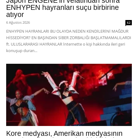
Japon ENGENE’in vefatından sonra
ENHYPEN hayranları suçu birbirine
atıyor
6 Ağustos 2026
62
ENHYPEN HAYRANLARI BU OLAYDA NEDEN KENDİLERİNİ MAĞDUR
HİSSEDİYOR? EN BAŞINDAN SİBER ZORBALIĞI BAŞLATMAMALILARDI
ft. ULUSLARARASI HAYRANLAR İnternette o kişi hakkında ileri geri
konuşup duran...
Kore medyası, Amerikan medyasının