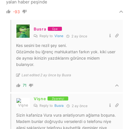
yalan haber peşinde
-93
Busra
Üye
Reply to
Visne
2 ay önce
Kes sesini be rezil şey seni.
Gözümde bu iğrenç mahlukattan farkın yok. kiki user
de aynısı ikinizin yazdıklarını görünce midem
bulanıyor.
Last edited 2 ay önce by Busra
71
Vişne
Ziyaretçi
Reply to
Busra
2 ay önce
Sizin kafaniza Vura vura anlatiyorum ağlama boşuna.
Madem bunlar doğruydu verselerdi o telefonu niye
ailesi saklaniyor telefonu kaybettik demisler niye