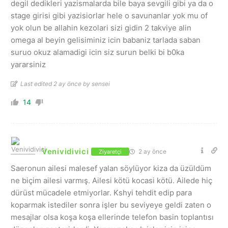
degil dedikleri yazismalarda bile baya sevgili gibi ya da o
stage girisi gibi yazisiorlar hele o savunanlar yok mu of
yok olun be allahin kezolari sizi gidin 2 takviye alin
omega al beyin gelisiminiz icin babaniz tarlada saban
suruo okuz alamadigi icin siz surun belki bi b0ka
yararsiniz
Last edited 2 ay önce by sensei
14
Venividivici
2 ay önce
Ziyaretçi
Saeronun ailesi malesef yalan söylüyor kiza da üzüldüm
ne biçim ailesi varmış. Ailesi kötü kocasi kötü. Ailede hiç
dürüst mücadele etmiyorlar. Kshyi tehdit edip para
koparmak istediler sonra işler bu seviyeye geldi zaten o
mesajlar olsa koşa koşa ellerinde telefon basin toplantısı