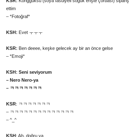
KSR:
Kongguksu (soya fasulyeli soğuk erişte çorbası) sipariş
ettim
– *Fotoğraf*
KSH:
Evet ㅜㅜㅜ
KSR:
Ben deeee, keşke gelecek ay bir an önce gelse
– *Emoji*
KSH:
Seni seviyorum
– Nero Nero-ya
– ㅋㅋㅋㅋㅋㅋㅋ
KSR
: ㅋㅋㅋㅋㅋㅋㅋ
– ㅋㅋㅋㅋㅋㅋㅋㅋㅋㅋㅋㅋㅋㅋ
– ^_^
KSH
: Ah, doğru ya