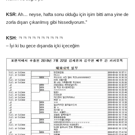
KSR
: Ah… neyse, hafta sonu olduğu için işim bitti ama yine de
zorla dışarı çıkarılmış gibi hissediyorum.”
KSH
: ㅋㅋㅋㅋㅋㅋㅋㅋㅋㅋ
– İyi ki bu gece dışarıda içki içeceğim