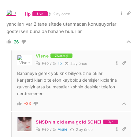
llp
2 ay önce
Üye
yancıları var 2 tane sitede utanmadan konuşuyorlar
göstersen buna da bahane bulurlar
26
Visne
Ziyaretçi
Reply to
llp
2 ay önce
Bahaneye gerek yok knk biliyoruz ne bklar
karıştırdıkları o telefon kayboldu demişler kıclarina
guveniyirlarsa bu mesajlar kshnin desinler telefon
nerdeeeeeee
-33
SNSDnin old ama gold SONEi
Üye
Reply to
Visne
2 ay önce