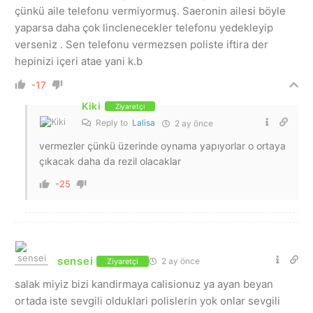
çünkü aile telefonu vermiyormuş. Saeronin ailesi böyle
yaparsa daha çok linclenecekler telefonu yedekleyip
verseniz . Sen telefonu vermezsen poliste iftira der
hepinizi içeri atae yani k.b
-17
Kiki
Ziyaretçi
Reply to
Lalisa
2 ay önce
vermezler çünkü üzerinde oynama yapıyorlar o ortaya
çıkacak daha da rezil olacaklar
-25
sensei
2 ay önce
Ziyaretçi
salak miyiz bizi kandirmaya calisionuz ya ayan beyan
ortada iste sevgili olduklari polislerin yok onlar sevgili