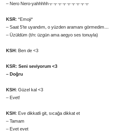
– Nero Nero-yahhhhhㅜㅜㅜㅜㅜㅜㅜㅜㅜ
KSR
: *Emoji*
– Saat 5’te uyandım, o yüzden aramanı görmedim…
– Üzüldüm (t/n: üzgün ama aegyo ses tonuyla)
KSH
: Ben de <3
KSR: Seni seviyorum <3
– Doğru
KSH
: Güzel kal <3
– Evet!
KSH
: Eve dikkatli git, sıcağa dikkat et
– Tamam
– Evet evet