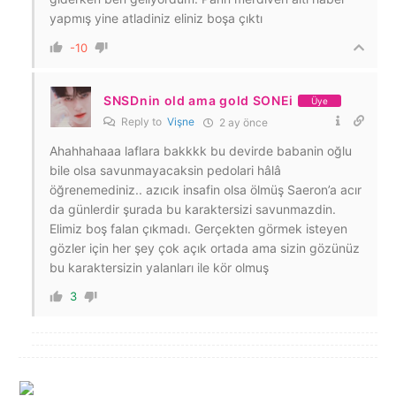
yapmış yine atladiniz eliniz boşa çıktı
-10
SNSDnin old ama gold SONEi
Üye
Reply to
Vişne
2 ay önce
Ahahhahaaa laflara bakkkk bu devirde babanin oğlu
bile olsa savunmayacaksin pedolari hâlâ
öğrenemediniz.. azıcık insafin olsa ölmüş Saeron’a acır
da günlerdir şurada bu karaktersizi savunmazdin.
Elimiz boş falan çıkmadı. Gerçekten görmek isteyen
gözler için her şey çok açık ortada ama sizin gözünüz
bu karaktersizin yalanları ile kör olmuş
3