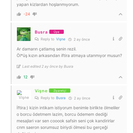
yapan kizlardan hoşlanmıyorum.
-24
Busra
Üye
Reply to
Vişne
2 ay önce
Ar damarın çatlamış senin rezil.
Öl*üş kızın arkasından iftira atmaya utanmıyor musun?
Last edited 2 ay önce by Busra
12
Vişne
Ziyaretçi
Reply to
Busra
2 ay önce
İftira:) kizin intikam istiyorum benimle birlikte ölmeliler
o borcu ödetmem lazim, borcu ödemem dediği
mesajlari var sen cooook safsin seni çok kandirirlar
cnm saeron sorumsuz biriydi ölmesi bu gerçeği