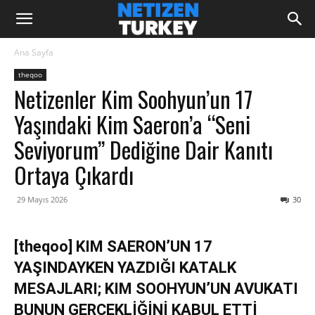
Ana Sayfa
theqoo
Netizenler Kim Soohyun’un 17
Yaşındaki Kim Saeron’a “Seni
Seviyorum” Dediğine Dair Kanıtı
Ortaya Çıkardı
29 Mayıs 2026
30
[theqoo] KIM SAERON’UN 17
YAŞINDAYKEN YAZDIĞI KATALK
MESAJLARI; KIM SOOHYUN’UN AVUKATI
BUNUN GERÇEKLİĞİNİ KABUL ETTİ