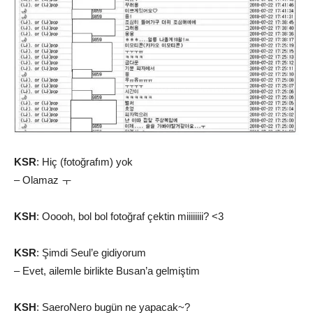
KSR
: Hiç (fotoğrafım) yok
– Olamaz ㅜ
KSH
: Ooooh, bol bol fotoğraf çektin miiiiiiii? <3
KSR
: Şimdi Seul’e gidiyorum
– Evet, ailemle birlikte Busan’a gelmiştim
KSH
: SaeroNero bugün ne yapacak~?