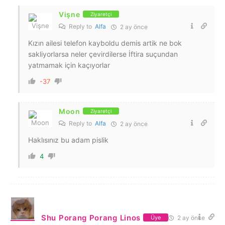
Vişne
Ziyaretçi
Reply to
Alfa
2 ay önce
Kızın ailesi telefon kayboldu demis artik ne bok
sakliyorlarsa neler çevirdilerse İftira suçundan
yatmamak için kaçıyorlar
-37
Moon
Ziyaretçi
Reply to
Alfa
2 ay önce
Haklısınız bu adam pislik
4
Shu Porang Porang Linos
2 ay önce
Üye