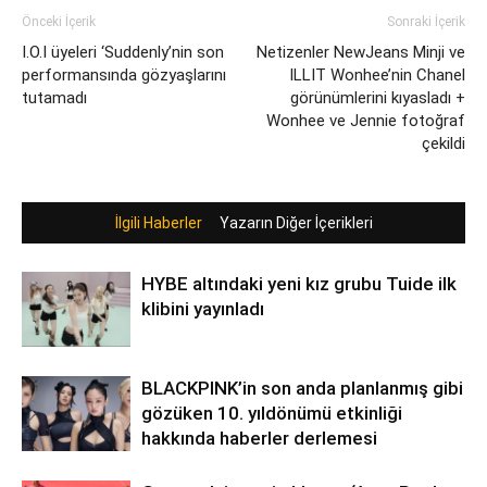
Önceki İçerik
Sonraki İçerik
I.O.I üyeleri ‘Suddenly’nin son
Netizenler NewJeans Minji ve
performansında gözyaşlarını
ILLIT Wonhee’nin Chanel
tutamadı
görünümlerini kıyasladı +
Wonhee ve Jennie fotoğraf
çekildi
İlgili Haberler
Yazarın Diğer İçerikleri
HYBE altındaki yeni kız grubu Tuide ilk
klibini yayınladı
BLACKPINK’in son anda planlanmış gibi
gözüken 10. yıldönümü etkinliği
hakkında haberler derlemesi