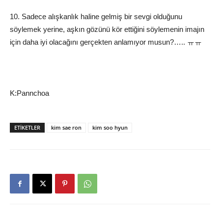
10. Sadece alışkanlık haline gelmiş bir sevgi olduğunu
söylemek yerine, aşkın gözünü kör ettiğini söylemenin imajın
için daha iyi olacağını gerçekten anlamıyor musun?….. ㅠㅠ
K:Pannchoa
ETIKETLER
kim sae ron
kim soo hyun