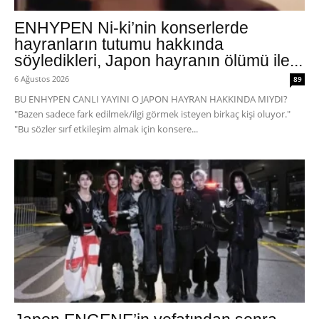
ENHYPEN Ni-ki’nin konserlerde
hayranların tutumu hakkında
söyledikleri, Japon hayranın ölümü ile...
6 Ağustos 2026
89
BU ENHYPEN CANLI YAYINI O JAPON HAYRAN HAKKINDA MIYDI?
"Bazen sadece fark edilmek/ilgi görmek isteyen birkaç kişi oluyor."
"Bu sözler sırf etkileşim almak için konsere...