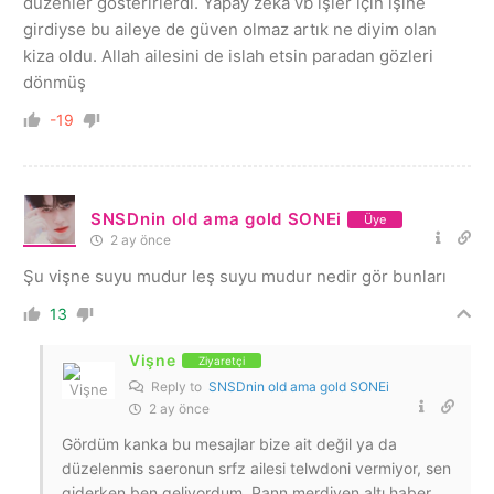
düzenler gosterirlerdi. Yapay zeka vb işler için işine
girdiyse bu aileye de güven olmaz artık ne diyim olan
kiza oldu. Allah ailesini de islah etsin paradan gözleri
dönmüş
-19
SNSDnin old ama gold SONEi
Üye
2 ay önce
Şu vişne suyu mudur leş suyu mudur nedir gör bunları
13
Vişne
Ziyaretçi
Reply to
SNSDnin old ama gold SONEi
2 ay önce
Gördüm kanka bu mesajlar bize ait değil ya da
düzelenmis saeronun srfz ailesi telwdoni vermiyor, sen
giderken ben geliyordum. Pann merdiven altı haber