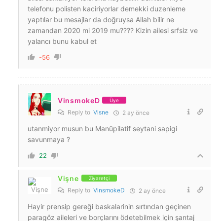
telefonu polisten kaciriyorlar demekki duzenleme
yaptılar bu mesajlar da doğruysa Allah bilir ne
zamandan 2020 mi 2019 mu???? Kizin ailesi srfsiz ve
yalancı bunu kabul et
-56
VinsmokeD
Üye
Reply to
Visne
2 ay önce
utanmiyor musun bu Manüpilatif seytani sapigi
savunmaya ?
22
Vişne
Ziyaretçi
Reply to
VinsmokeD
2 ay önce
Hayir prensip gereği baskalarinin sırtından geçinen
paragöz aileleri ve borçlarını ödetebilmek için şantaj