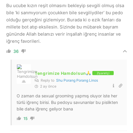
Bu ucube kızın reşit olmasını bekleyip sevgili olmuş olsa
bile ‘ki sanmıyorum çocukken bile sevgiliydiler’ bu pedo
olduğu gerçeğini gizlemiyor. Burada ki o ezik fanları da
millete bot atıp eksilesin. Sizinde bu mübarek bayram
gününde Allah belanızı verir inşallah iğrenç insanlar ve
iğrenç favorileri.
36
Tengrimize Hamdolsun
Ziyaretçi
Reply to
Shu Porang Porang Linos
2 ay önce
O zaman da sexual grooming yapmış oluyor iste her
türlü iğrenç birisi. Bu pedoyu savunanlar bu pislikten
bile daha iğrenç geliyor bana
15