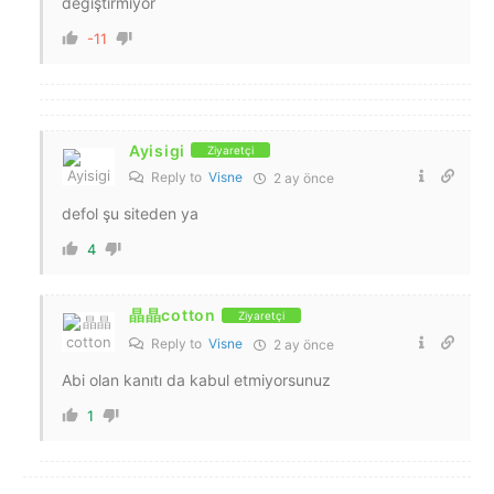
değiştirmiyor
-11
Ayisigi
Ziyaretçi
Reply to
Visne
2 ay önce
defol şu siteden ya
4
晶晶cotton
Ziyaretçi
Reply to
Visne
2 ay önce
Abi olan kanıtı da kabul etmiyorsunuz
1