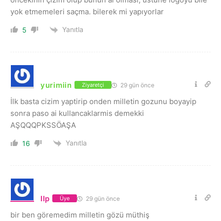
yok etmemeleri saçma. bilerek mi yapıyorlar
Yanıtla
5
yurimiin
29 gün önce
Ziyaretçi
İlk basta cizim yaptirip onden milletin gozunu boyayip
sonra paso ai kullancaklarmis demekki
AŞQQQPKSSÖAŞA
Yanıtla
16
llp
29 gün önce
Üye
bir ben göremedim milletin gözü müthiş