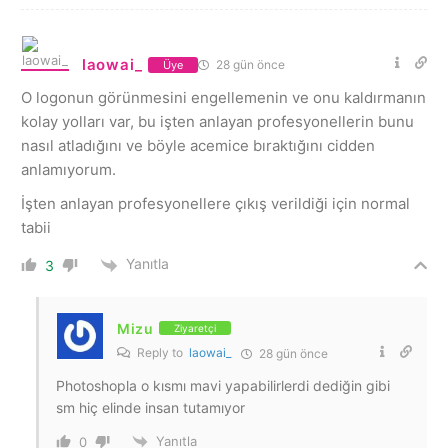
laowai_
28 gün önce
Üye
O logonun görünmesini engellemenin ve onu kaldırmanın
kolay yolları var, bu işten anlayan profesyonellerin bunu
nasıl atladığını ve böyle acemice bıraktığını cidden
anlamıyorum.
İşten anlayan profesyonellere çıkış verildiği için normal
tabii
Yanıtla
3
Mizu
Ziyaretçi
Reply to
laowai_
28 gün önce
Photoshopla o kısmı mavi yapabilirlerdi dediğin gibi
sm hiç elinde insan tutamıyor
Yanıtla
0