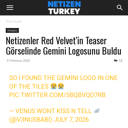
Ana Sayfa
theqoo
Netizenler Red Velvet’in Teaser
Görselinde Gemini Logosunu Buldu
9 Temmuz 2026
12
SO I FOUND THE GEMINI LOGO IN ONE
OF THE TILES
PIC.TWITTER.COM/5BQBVQO7RB
— VENUS WONT KISS N TELL
(@V3NUSBABI)
JULY 7, 2026