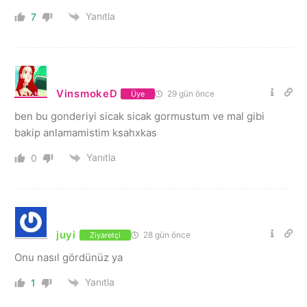
Yanıtla
7
VinsmokeD
29 gün önce
Üye
ben bu gonderiyi sicak sicak gormustum ve mal gibi
bakip anlamamistim ksahxkas
Yanıtla
0
juyi
28 gün önce
Ziyaretçi
Onu nasıl gördünüz ya
Yanıtla
1