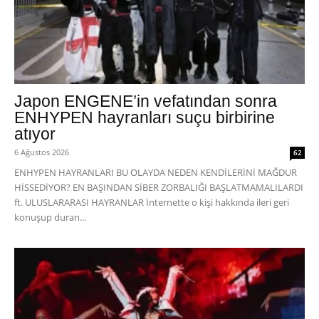
Japon ENGENE’in vefatından sonra
ENHYPEN hayranları suçu birbirine
atıyor
6 Ağustos 2026
62
ENHYPEN HAYRANLARI BU OLAYDA NEDEN KENDİLERİNİ MAĞDUR
HİSSEDİYOR? EN BAŞINDAN SİBER ZORBALIĞI BAŞLATMAMALILARDI
ft. ULUSLARARASI HAYRANLAR İnternette o kişi hakkında ileri geri
konuşup duran...