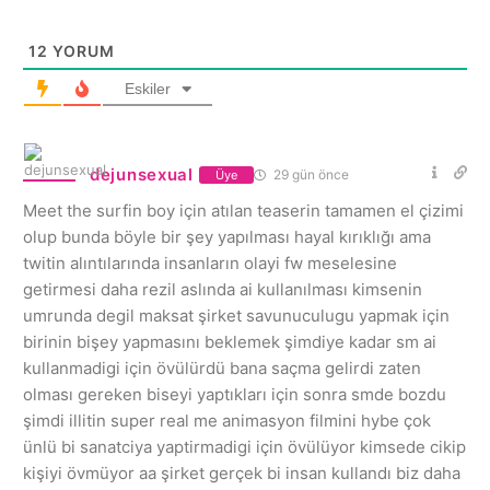
12
YORUM
Eskiler
dejunsexual
29 gün önce
Üye
Meet the surfin boy için atılan teaserin tamamen el çizimi
olup bunda böyle bir şey yapılması hayal kırıklığı ama
twitin alıntılarında insanların olayi fw meselesine
getirmesi daha rezil aslında ai kullanılması kimsenin
umrunda degil maksat şirket savunuculugu yapmak için
birinin bişey yapmasını beklemek şimdiye kadar sm ai
kullanmadigi için övülürdü bana saçma gelirdi zaten
olması gereken biseyi yaptıkları için sonra smde bozdu
şimdi illitin super real me animasyon filmini hybe çok
ünlü bi sanatciya yaptirmadigi için övülüyor kimsede cikip
kişiyi övmüyor aa şirket gerçek bi insan kullandı biz daha