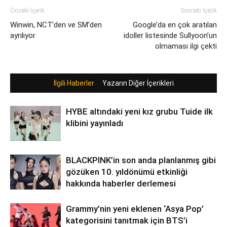
Önceki İçerik
Sonraki İçerik
Winwin, NCT’den ve SM’den
Google’da en çok aratılan
ayrılıyor
idoller listesinde Sullyoon’un
olmaması ilgi çekti
İlgili Haberler
Yazarın Diğer İçerikleri
HYBE altındaki yeni kız grubu Tuide ilk
klibini yayınladı
BLACKPINK’in son anda planlanmış gibi
gözüken 10. yıldönümü etkinliği
hakkında haberler derlemesi
Grammy’nin yeni eklenen ‘Asya Pop’
kategorisini tanıtmak için BTS’i