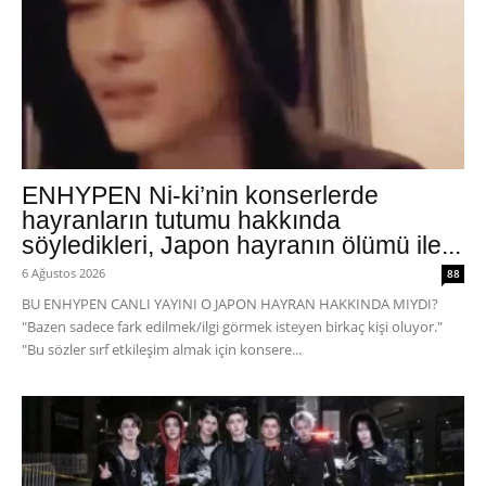
ENHYPEN Ni-ki’nin konserlerde
hayranların tutumu hakkında
söyledikleri, Japon hayranın ölümü ile...
6 Ağustos 2026
88
BU ENHYPEN CANLI YAYINI O JAPON HAYRAN HAKKINDA MIYDI?
"Bazen sadece fark edilmek/ilgi görmek isteyen birkaç kişi oluyor."
"Bu sözler sırf etkileşim almak için konsere...