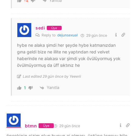
Yanıtla
-4
sedi
Üye
Reply to
dejunsexual
29 gün önce
hybe ne alaka şimdi her şeyde hybe katmanızdan
gına geldi bize ne illite ne yaptından red velvet
haberinde ne alakası var şimdi yok övülüyormuş yok
övülmüyormuş da üff sıktınız he
Last edited 29 gün önce by Yeeerii
Yanıtla
1
btmn
29 gün önce
Üye
öncekinin çizim olup bunun ai olması, üstüne logoyu bile