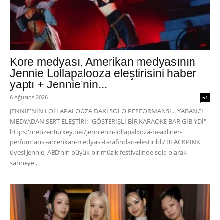
Kore medyası, Amerikan medyasının
Jennie Lollapalooza eleştirisini haber
yaptı + Jennie’nin...
6 Ağustos 2026
51
JENNIE'NİN LOLLAPALOOZA'DAKİ SOLO PERFORMANSI... YABANCI
MEDYADAN SERT ELEŞTİRİ: "GÖSTERİŞLİ BİR KARAOKE BAR GİBİYDİ"
https://netizenturkey.net/jennienin-lollapalooza-headliner-
performansi-amerikan-medyasi-tarafindan-elestirildi/ BLACKPINK
üyesi Jennie, ABD’nin büyük bir müzik festivalinde solo olarak
sahneye...