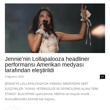
Jennie’nin Lollapalooza headliner
performansı Amerikan medyası
tarafından eleştirildi
4 Ağustos 2026
51
JENNIE'YE LOLLAPALOOZA'DA YABANCI MEDYADAN SERT
ELEŞTİRİLER: "VOKAL YETERSİZLİĞİ VE SEYİRCİLERİN ALANI TERK
ETMESİ" BLACKPINK üyesi Jennie, ABD’nin en büyük müzik
festivallerinden birinde tek başına...