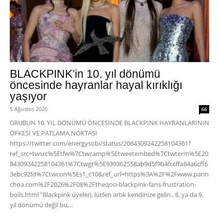
BLACKPINK’in 10. yıl dönümü
öncesinde hayranlar hayal kırıklığı
yaşıyor
5 Ağustos 2026
66
GRUBUN 10. YIL DÖNÜMÜ ÖNCESİNDE BLACKPINK HAYRANLARININ
ÖFKESİ VE PATLAMA NOKTASI
https://twitter.com/energysobi/status/2084309242258104361?
ref_src=twsrc%5Etfw%7Ctwcamp%5Etweetembed%7Ctwterm%5E20
84309242258104361%7Ctwgr%5E939362558ab9d5f9b4fccffa84a6cff6
3ebc92fd%7Ctwcon%5Es1_c10&ref_url=https%3A%2F%2Fwww.pann
choa.com%2F2026%2F08%2Ftheqoo-blackpink-fans-frustration-
boils.html "Blackpink üyeleri, lütfen artık kendinize gelin.. 8. ya da 9.
yıl dönümü değil bu,...