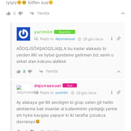
iyiyiz
lütfen sus
Yanıtla
0
yurimiin
Ziyaretçi
Reply to
dejunsexual
29 gün önce
AĞOQJSÖAŞAOQSJAŞLA bu kadar alakasiz bi
yerden illiti ve hybei gundeme getirmen biz senin o
sirket stan kokunu aldikkk
Yanıtla
8
dejunsexual
Üye
Reply to
yurimiin
29 gün önce
Ay alakaya gel illit sevdigim bi grup zaten git twitin
alıntılarına bak insanlar ai kullaniminin yanlışlığı yerine
sm hybe kavgası yapıyor ki iki tarafta çocukca
davranıyo