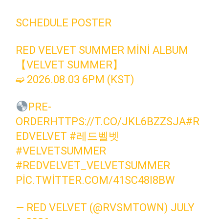
SCHEDULE POSTER
RED VELVET SUMMER MINI ALBUM
【VELVET SUMMER】
➫ 2026.08.03 6PM (KST)
PRE-
ORDER
HTTPS://T.CO/JKL6BZZSJA
#R
EDVELVET
#레드벨벳
#VELVETSUMMER
#REDVELVET_VELVETSUMMER
PIC.TWITTER.COM/41SC48I8BW
— RED VELVET (@RVSMTOWN)
JULY