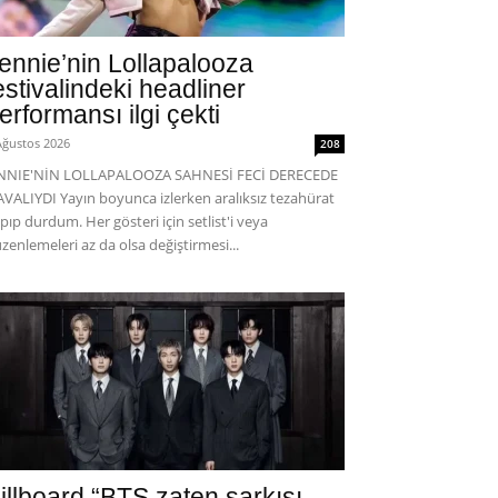
ennie’nin Lollapalooza
estivalindeki headliner
erformansı ilgi çekti
Ağustos 2026
208
ENNIE'NİN LOLLAPALOOZA SAHNESİ FECİ DERECEDE
VALIYDI Yayın boyunca izlerken aralıksız tezahürat
pıp durdum. Her gösteri için setlist'i veya
zenlemeleri az da olsa değiştirmesi...
illboard “BTS zaten şarkısı