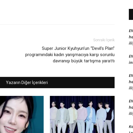
EN
ha
Sonraki İçerik
il
Super Junior Kyuhyun’un “Devil’s Plan”
programındaki kadın yarışmacıya karşı sorunlu
EN
davranışı büyük tartışma yarattı
in
EN
ha
Yazarın Diğer İçerikleri
il
EN
ha
il
Ko
Lo