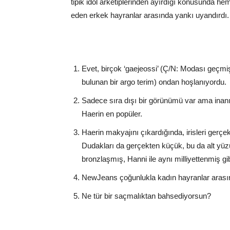
tipik idol arketiplerinden ayırdığı konusunda hemf
eden erkek hayranlar arasında yankı uyandırdı.
Evet, birçok ‘gaejeossi’ (Ç/N: Modası geçmiş 
bulunan bir argo terim) ondan hoşlanıyordu.
Sadece sıra dışı bir görünümü var ama inanı
Haerin en popüler.
Haerin makyajını çıkardığında, irisleri gerç
Dudakları da gerçekten küçük, bu da alt yü
bronzlaşmış, Hanni ile aynı milliyettenmiş gi
NewJeans çoğunlukla kadın hayranlar arasın
Ne tür bir saçmalıktan bahsediyorsun?