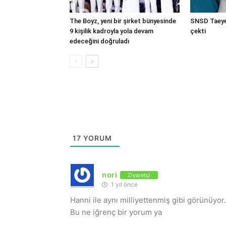
The Boyz, yeni bir şirket bünyesinde
SNSD Taeyeo
9 kişilik kadroyla yola devam
çekti
edeceğini doğruladı
17
YORUM
nori
Ziyaretçi
1 yıl önce
Hanni ile aynı milliyettenmiş gibi görünüyor.
Bu ne iğrenç bir yorum ya