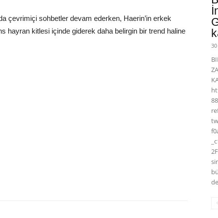
İ
nda çevrimiçi sohbetler devam ederken, Haerin’in erkek
G
 hayran kitlesi içinde giderek daha belirgin bir trend haline
k
30
BI
Z
K
ht
88
r
t
f0
_
2F
si
bü
de