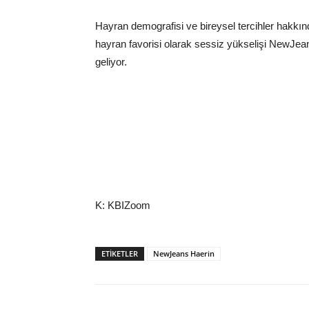
Hayran demografisi ve bireysel tercihler hakkı
hayran favorisi olarak sessiz yükselişi NewJeans
geliyor.
K: KBIZoom
ETIKETLER
NewJeans Haerin