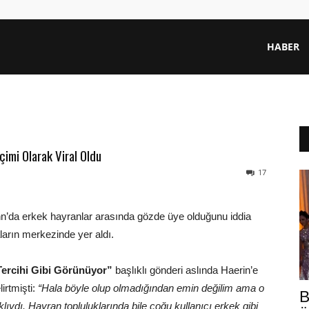
HABER
çimi Olarak Viral Oldu
17
’da erkek hayranlar arasında gözde üye olduğunu iddia
ların merkezinde yer aldı.
Tercihi Gibi Görünüyor”
başlıklı gönderi aslında Haerin’e
lirtmişti:
“Hala böyle olup olmadığından emin değilim ama o
B
ydı. Hayran topluluklarında bile çoğu kullanıcı erkek gibi