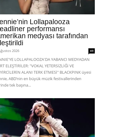
ennie’nin Lollapalooza
eadliner performansı
merikan medyası tarafından
leştirildi
Ağustos 2026
49
ENNIE'YE LOLLAPALOOZA'DA YABANCI MEDYADAN
RT ELEŞTİRİLER: "VOKAL YETERSİZLİĞİ VE
YİRCİLERİN ALANI TERK ETMESİ" BLACKPINK üyesi
nnie, ABD’nin en büyük müzik festivallerinden
rinde tek başına...