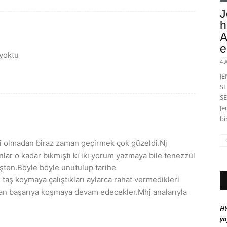
J
h
A
e
 yoktu
4 
J
SE
SE
Je
bi
ri olmadan biraz zaman geçirmek çok güzeldi.Nj
anlar o kadar bıkmıştı ki iki yorum yazmaya bile tenezzül
şten.Böyle böyle unutulup tarihe
e taş koymaya çalıştıkları aylarca rahat vermedikleri
ıdan başarıya koşmaya devam edecekler.Mhj analarıyla
HY
ya