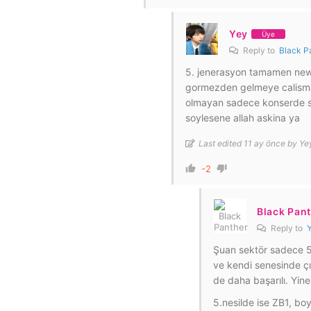
Yey
Üye
Reply to
Black P
5. jenerasyon tamamen newj
gormezden gelmeye calisman
olmayan sadece konserde ser
soylesene allah askina ya
Last edited 11 ay önce by Ye
-2
Black Pan
Reply to
Şuan sektör sadece 5
ve kendi senesinde çı
de daha başarılı. Yin
5.nesilde ise ZB1, bo