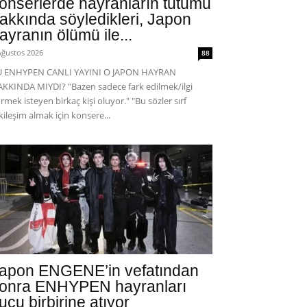
onserlerde hayranların tutumu
akkında söyledikleri, Japon
ayranın ölümü ile...
Ağustos 2026
88
U ENHYPEN CANLI YAYINI O JAPON HAYRAN
KKINDA MIYDI? "Bazen sadece fark edilmek/ilgi
rmek isteyen birkaç kişi oluyor." "Bu sözler sırf
kileşim almak için konsere...
apon ENGENE’in vefatından
onra ENHYPEN hayranları
uçu birbirine atıyor