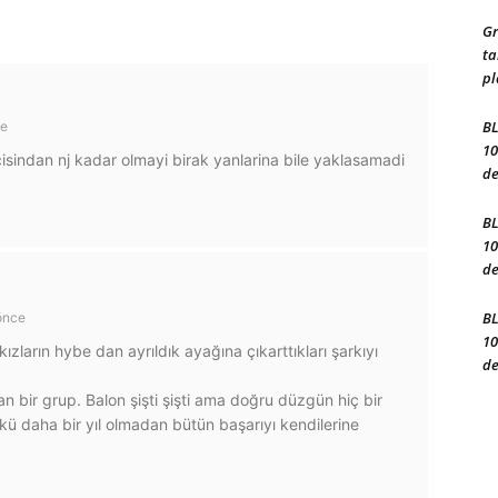
Gr
ta
pl
BL
ce
10
isindan nj kadar olmayi birak yanlarina bile yaklasamadi
de
BL
10
de
BL
önce
10
kızların hybe dan ayrıldık ayağına çıkarttıkları şarkıyı
de
 bir grup. Balon şişti şişti ama doğru düzgün hiç bir
ü daha bir yıl olmadan bütün başarıyı kendilerine