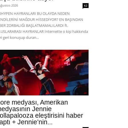
Ağustos 2026
62
NHYPEN HAYRANLARI BU OLAYDA NEDEN
ENDİLERİNİ MAĞDUR HİSSEDİYOR? EN BAŞINDAN
BER ZORBALIĞI BAŞLATMAMALILARDI ft.
USLARARASI HAYRANLAR İnternette o kişi hakkında
eri geri konuşup duran...
ore medyası, Amerikan
edyasının Jennie
ollapalooza eleştirisini haber
aptı + Jennie’nin...