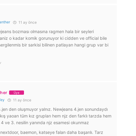
anther
11 ay önce
eans bozması olmasına ragmen hala bir seyleri
iz o kadar komik gorunuyor ki cidden ve official bile
gilenmis bir sarkisi bilinen patlayan hangi grup var bi
y
ther
Üye
Yey
11 ay önce
.jen den oluşmuyor yalnız. Newjeans 4.jen sonundaydı
kış yaoan tüm kız grupları hem njz den farklı tarzda hem
e 4 ve 3. nesilin yanında njz esamesi okunmaz
ynextdoor, baemon, katseye falan daha başarılı. Tarz