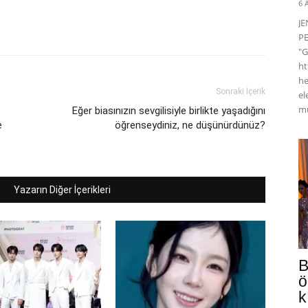
6 
J
PE
"G
ht
he
Sonraki İçerik
el
mü
Eğer biasınızın sevgilisiyle birlikte yaşadığını
e
öğrenseydiniz, ne düşünürdünüz?
Yazarın Diğer İçerikleri
B
ö
k