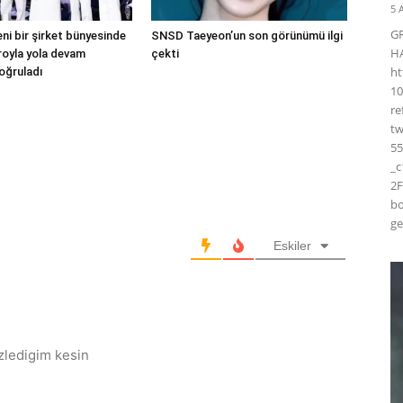
5 
G
ni bir şirket bünyesinde
SNSD Taeyeon’un son görünümü ilgi
H
droyla yola devam
çekti
ht
oğruladı
10
r
t
55
_
2F
bo
ge
Eskiler
ozledigim kesin