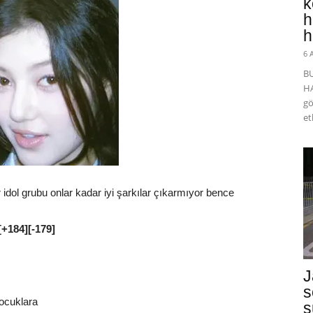
k
h
h
6 
B
HA
gö
et
 idol grubu onlar kadar iyi şarkılar çıkarmıyor bence
[+184][-179]
J
s
çocuklara
s