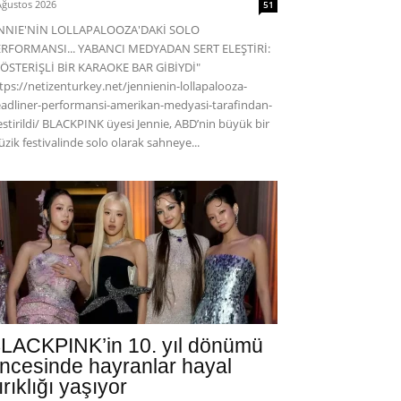
Ağustos 2026
51
ENNIE'NİN LOLLAPALOOZA'DAKİ SOLO
RFORMANSI... YABANCI MEDYADAN SERT ELEŞTİRİ:
ÖSTERİŞLİ BİR KARAOKE BAR GİBİYDİ"
tps://netizenturkey.net/jennienin-lollapalooza-
adliner-performansi-amerikan-medyasi-tarafindan-
estirildi/ BLACKPINK üyesi Jennie, ABD’nin büyük bir
zik festivalinde solo olarak sahneye...
LACKPINK’in 10. yıl dönümü
ncesinde hayranlar hayal
ırıklığı yaşıyor