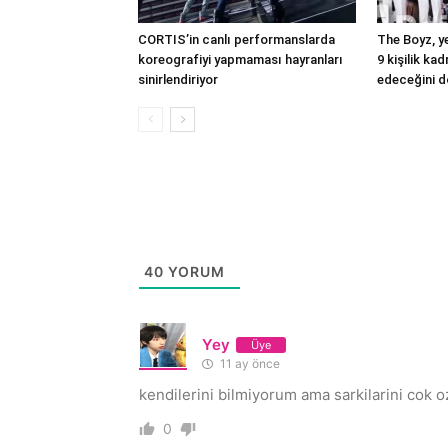
CORTIS’in canlı performanslarda
The Boyz, ye
koreografiyi yapmaması hayranları
9 kişilik ka
sinirlendiriyor
edeceğini d
40
YORUM
Yey
Üye
11 ay önce
kendilerini bilmiyorum ama sarkilarini cok 
0