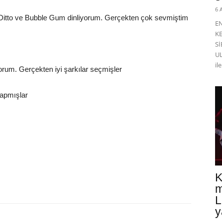
6 
, Ditto ve Bubble Gum dinliyorum. Gerçekten çok sevmiştim
E
K
Sİ
UL
il
yorum. Gerçekten iyi şarkılar seçmişler
 yapmışlar
K
m
L
y