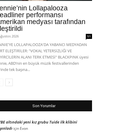
ennie’nin Lollapalooza
eadliner performansı
merikan medyası tarafından
leştirildi
Ağustos 2026
51
ENNIE'YE LOLLAPALOOZA'DA YABANCI MEDYADAN
RT ELEŞTİRİLER: "VOKAL YETERSİZLİĞİ VE
YİRCİLERİN ALANI TERK ETMESİ" BLACKPINK üyesi
nnie, ABD’nin en büyük müzik festivallerinden
rinde tek başına...
Son Yorumlar
BE altındaki yeni kız grubu Tuide ilk klibini
yınladı
için
Evon