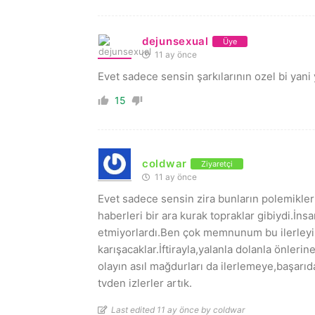
dejunsexual
Üye
11 ay önce
Evet sadece sensin şarkılarının ozel bi yani
15
coldwar
Ziyaretçi
11 ay önce
Evet sadece sensin zira bunların polemikle
haberleri bir ara kurak topraklar gibiydi.İns
etmiyorlardı.Ben çok memnunum bu ilerleyi
karışacaklar.İftirayla,yalanla dolanla önlerin
olayın asıl mağdurları da ilerlemeye,başar
tvden izlerler artık.
Last edited 11 ay önce by coldwar