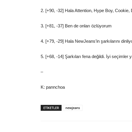
2. [+90, -32] Hala Attention, Hype Boy, Cookie
3. [+81, -37] Ben de onları özlüyorum
4. [+79, -29] Hala NewJeans’in şarkılarını dinli
5. [+68, -14] Şarkıları fena değildi. İyi seçimler
–
K: pannchoa
ETIKETLER
newjeans