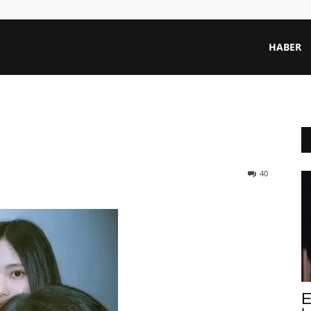
HABER
40
E