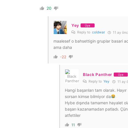
20
Yey
Üye
Reply to
coldwar
11 ay ön
maalesef o bahsettigin gruplar basari ac
ama daha
-22
Black Panther
Üye
Reply to
Yey
11 ay 
Hangi başarıları tam olarak. Hayır 
sorsan kimse bilmiyor da
Hybe dışında tamamen hayalet olan
başarı kazanamadan patladı. Çünk
atfettiler
11