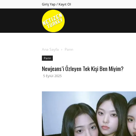
Giriş Yap / Kayıt Ol
Netizen
Turkey
Ana Sayfa
Pann
Pann
Newjeans’i Özleyen Tek Kişi Ben Miyim?
5 Eylül 2025