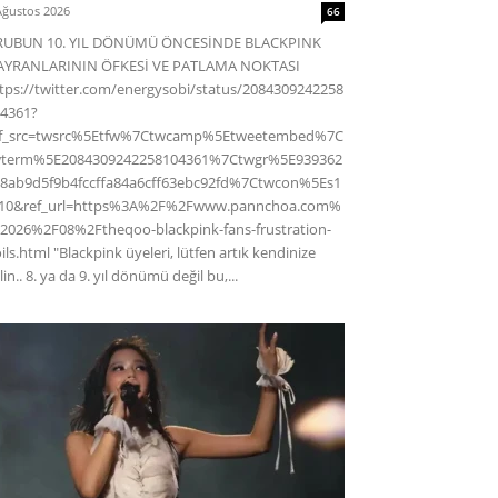
Ağustos 2026
66
RUBUN 10. YIL DÖNÜMÜ ÖNCESİNDE BLACKPINK
AYRANLARININ ÖFKESİ VE PATLAMA NOKTASI
tps://twitter.com/energysobi/status/2084309242258
4361?
ef_src=twsrc%5Etfw%7Ctwcamp%5Etweetembed%7C
wterm%5E2084309242258104361%7Ctwgr%5E939362
8ab9d5f9b4fccffa84a6cff63ebc92fd%7Ctwcon%5Es1
c10&ref_url=https%3A%2F%2Fwww.pannchoa.com%
2026%2F08%2Ftheqoo-blackpink-fans-frustration-
ils.html "Blackpink üyeleri, lütfen artık kendinize
lin.. 8. ya da 9. yıl dönümü değil bu,...