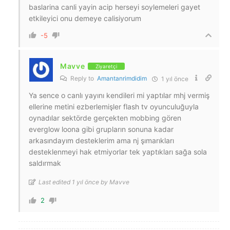
baslarina canli yayin acip herseyi soylemeleri gayet
etkileyici onu demeye calisiyorum
-5
Mavve
Ziyaretçi
Reply to
Amantanrimdidim
1 yıl önce
Ya sence o canlı yayını kendileri mi yaptılar mhj vermiş
ellerine metini ezberlemişler flash tv oyunculuğuyla
oynadılar sektörde gerçekten mobbing gören
everglow loona gibi grupların sonuna kadar
arkasındayım desteklerim ama nj şımarıkları
desteklenmeyi hak etmiyorlar tek yaptıkları sağa sola
saldırmak
Last edited 1 yıl önce by Mavve
2