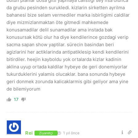
butun planlar bosa gitti yapmaya calistigi sey ifsa olunca
da grubu pesinden surukledi. kizlarin sirketten ayrilma
bahanesi bize selam vermediler marka isbirligimi caldilar
diye mizmizlanmaktan öte gitmedi mahkemede
konusamadilar delil sunamadilar ama instada bak
konusursak kötü olur ha diye kendilerince gozdagi verip
sacma sapan show yaptilar. sürecin basindan beri
agizlarini her actiklarinda antipatiklesip kendi kendilerini
bitirdiler. heejin kayboldu yok ortalarda kizlar kadinin
aklina uyup ortada kaldilar hybeye de geri donemiyorlar
tukurduklerini yalamis olucaklar. bana sonunda hybeye
geri donmek zorunda kalicaklarmis gibi geliyor ama yine
de bilemiyorum
17
Rei
1 yıl önce
Ziyaretçi