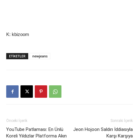
K: kbizoom
ETIKETLER
newjeans
Önceki İçerik
Sonraki İçerik
YouTube Patlaması: En Ünlü
Jeon Hojoon Saldırı İddiasıyla
Koreli Yıldızlar Platforma Akın
Karşı Karşıya