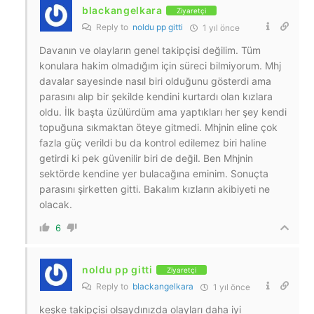
blackangelkara
Ziyaretçi
Reply to
noldu pp gitti
1 yıl önce
Davanın ve olayların genel takipçisi değilim. Tüm
konulara hakim olmadığım için süreci bilmiyorum. Mhj
davalar sayesinde nasıl biri olduğunu gösterdi ama
parasını alıp bir şekilde kendini kurtardı olan kızlara
oldu. İlk başta üzülürdüm ama yaptıkları her şey kendi
topuğuna sıkmaktan öteye gitmedi. Mhjnin eline çok
fazla güç verildi bu da kontrol edilemez biri haline
getirdi ki pek güvenilir biri de değil. Ben Mhjnin
sektörde kendine yer bulacağına eminim. Sonuçta
parasını şirketten gitti. Bakalım kızların akibiyeti ne
olacak.
6
noldu pp gitti
Ziyaretçi
Reply to
blackangelkara
1 yıl önce
keşke takipçisi olsaydınızda olayları daha iyi