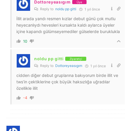
Dottoreyeasıgım
Üye
Reply to
noldu pp gitti
1 yıl önce
İllit arada yandı resmen kızlar debut günü çok mutlu
heyecanlıydı hevesleri kursakta kaldı aylarca üyeler
içine kapandı gülümseyemediler gülselerde buruklukla
10
noldu pp gitti
Ziyaretçi
Reply to
Dottoreyeasıgım
1 yıl önce
cidden diğer debut gruplarına bakıyorum birde illit ve
tws’in çektiklerine çok büyük haksızlığa uğradılar
özellikle illit
-4