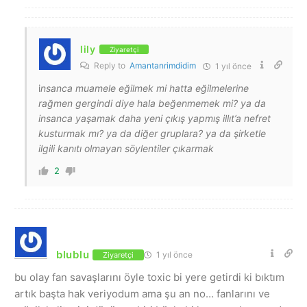
lily
Ziyaretçi
Reply to
Amantanrimdidim
1 yıl önce
i
nsanca muamele eğilmek mi hatta eğilmelerine
rağmen gergindi diye hala beğenmemek mi? ya da
insanca yaşamak daha yeni çıkış yapmış illıt’a nefret
kusturmak mı? ya da diğer gruplara? ya da şirketle
ilgili kanıtı olmayan söylentiler çıkarmak
2
blublu
1 yıl önce
Ziyaretçi
bu olay fan savaşlarını öyle toxic bi yere getirdi ki bıktım
artık başta hak veriyodum ama şu an no… fanlarını ve