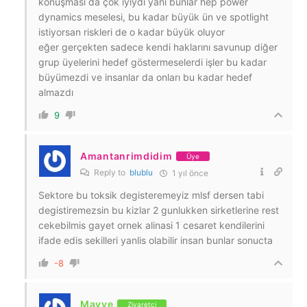
konuşması da çok iyiydi yani bunlar hep power
dynamics meselesi, bu kadar büyük ün ve spotlight
istiyorsan riskleri de o kadar büyük oluyor
eğer gerçekten sadece kendi haklarını savunup diğer
grup üyelerini hedef göstermeselerdi işler bu kadar
büyümezdi ve insanlar da onları bu kadar hedef
almazdı
9
Amantanrimdidim
Üye
Reply to
blublu
1 yıl önce
Sektore bu toksik degisteremeyiz mlsf dersen tabi
degistiremezsin bu kizlar 2 gunlukken sirketlerine rest
cekebilmis gayet ornek alinasi 1 cesaret kendilerini
ifade edis sekilleri yanlis olabilir insan bunlar sonucta
-8
Mavve
Ziyaretçi