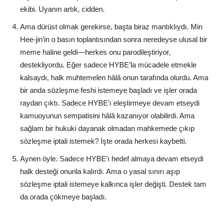
ekibi. Uyanın artık, cidden.
Ama dürüst olmak gerekirse, başta biraz mantıklıydı. Min
Hee-jin’in o basın toplantısından sonra neredeyse ulusal bir
meme haline geldi—herkes onu parodileştiriyor,
destekliyordu. Eğer sadece HYBE’la mücadele etmekle
kalsaydı, halk muhtemelen hâlâ onun tarafında olurdu. Ama
bir anda sözleşme feshi istemeye başladı ve işler orada
raydan çıktı. Sadece HYBE’ı eleştirmeye devam etseydi
kamuoyunun sempatisini hâlâ kazanıyor olabilirdi. Ama
sağlam bir hukuki dayanak olmadan mahkemede çıkıp
sözleşme iptali istemek? İşte orada herkesi kaybetti.
Aynen öyle. Sadece HYBE’ı hedef almaya devam etseydi
halk desteği onunla kalırdı. Ama o yasal sınırı aşıp
sözleşme iptali istemeye kalkınca işler değişti. Destek tam
da orada çökmeye başladı.