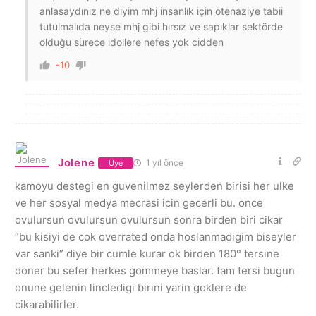
anlasaydınız ne diyim mhj insanlık için ötenaziye tabii
tutulmalıda neyse mhj gibi hırsız ve sapıklar sektörde
olduğu sürece idollere nefes yok cidden
-10
Jolene
1 yıl önce
Üye
kamoyu destegi en guvenilmez seylerden birisi her ulke
ve her sosyal medya mecrasi icin gecerli bu. once
ovulursun ovulursun ovulursun sonra birden biri cikar
“bu kisiyi de cok overrated onda hoslanmadigim biseyler
var sanki” diye bir cumle kurar ok birden 180° tersine
doner bu sefer herkes gommeye baslar. tam tersi bugun
onune gelenin lincledigi birini yarin goklere de
cikarabilirler.