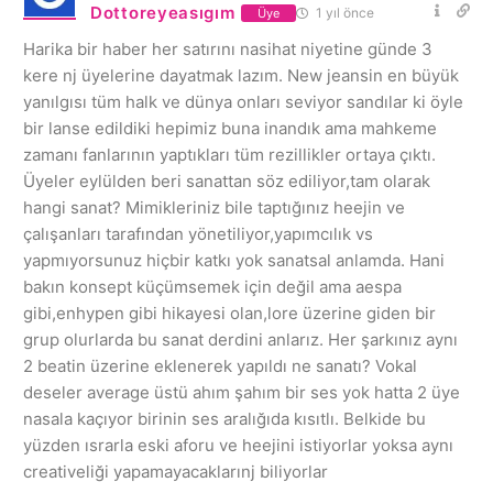
Dottoreyeasıgım
1 yıl önce
Üye
Harika bir haber her satırını nasihat niyetine günde 3
kere nj üyelerine dayatmak lazım. New jeansin en büyük
yanılgısı tüm halk ve dünya onları seviyor sandılar ki öyle
bir lanse edildiki hepimiz buna inandık ama mahkeme
zamanı fanlarının yaptıkları tüm rezillikler ortaya çıktı.
Üyeler eylülden beri sanattan söz ediliyor,tam olarak
hangi sanat? Mimikleriniz bile taptığınız heejin ve
çalışanları tarafından yönetiliyor,yapımcılık vs
yapmıyorsunuz hiçbir katkı yok sanatsal anlamda. Hani
bakın konsept küçümsemek için değil ama aespa
gibi,enhypen gibi hikayesi olan,lore üzerine giden bir
grup olurlarda bu sanat derdini anlarız. Her şarkınız aynı
2 beatin üzerine eklenerek yapıldı ne sanatı? Vokal
deseler average üstü ahım şahım bir ses yok hatta 2 üye
nasala kaçıyor birinin ses aralığıda kısıtlı. Belkide bu
yüzden ısrarla eski aforu ve heejini istiyorlar yoksa aynı
creativeliği yapamayacaklarınj biliyorlar