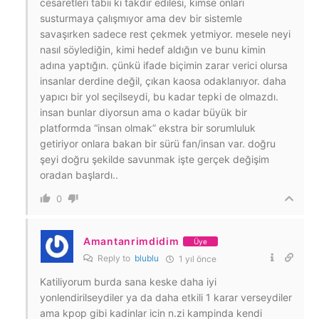
cesaretleri tabii ki takdir edilesi, kimse onları
susturmaya çalışmıyor ama dev bir sistemle
savaşırken sadece rest çekmek yetmiyor. mesele neyi
nasıl söylediğin, kimi hedef aldığın ve bunu kimin
adına yaptığın. çünkü ifade biçimin zarar verici olursa
insanlar derdine değil, çıkan kaosa odaklanıyor. daha
yapıcı bir yol seçilseydi, bu kadar tepki de olmazdı.
insan bunlar diyorsun ama o kadar büyük bir
platformda “insan olmak” ekstra bir sorumluluk
getiriyor onlara bakan bir sürü fan/insan var. doğru
şeyi doğru şekilde savunmak işte gerçek değişim
oradan başlardı..
0
Amantanrimdidim
Üye
Reply to
blublu
1 yıl önce
Katiliyorum burda sana keske daha iyi
yonlendirilseydiler ya da daha etkili 1 karar verseydiler
ama kpop gibi kadinlar icin n.zi kampinda kendi