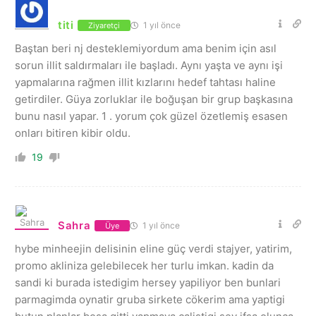
titi
1 yıl önce
Ziyaretçi
Baştan beri nj desteklemiyordum ama benim için asıl
sorun illit saldırmaları ile başladı. Aynı yaşta ve aynı işi
yapmalarına rağmen illit kızlarını hedef tahtası haline
getirdiler. Güya zorluklar ile boğuşan bir grup başkasına
bunu nasıl yapar. 1 . yorum çok güzel özetlemiş esasen
onları bitiren kibir oldu.
19
Sahra
1 yıl önce
Üye
hybe minheejin delisinin eline güç verdi stajyer, yatirim,
promo akliniza gelebilecek her turlu imkan. kadin da
sandi ki burada istedigim hersey yapiliyor ben bunlari
parmagimda oynatir gruba sirkete cökerim ama yaptigi