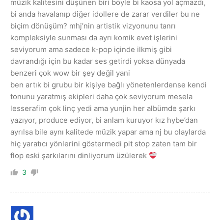
müzik kalitesini düşünen biri böyle bi kaosa yol açmazdı,
bi anda havalanıp diğer idollere de zarar verdiler bu ne
biçim dönüşüm? mhj’nin artistik vizyonunu tanrı
kompleksiyle sunması da ayrı komik evet işlerini
seviyorum ama sadece k-pop içinde ilkmiş gibi
davrandığı için bu kadar ses getirdi yoksa dünyada
benzeri çok wow bir şey değil yani
ben artık bi grubu bir kişiye bağlı yönetenlerdense kendi
tonunu yaratmış ekipleri daha çok seviyorum mesela
lesserafim çok linç yedi ama yunjin her albümde şarkı
yazıyor, produce ediyor, bi anlam kuruyor kız hybe’dan
ayrılsa bile aynı kalitede müzik yapar ama nj bu olaylarda
hiç yaratıcı yönlerini göstermedi pit stop zaten tam bir
flop eski şarkılarını dinliyorum üzülerek
3