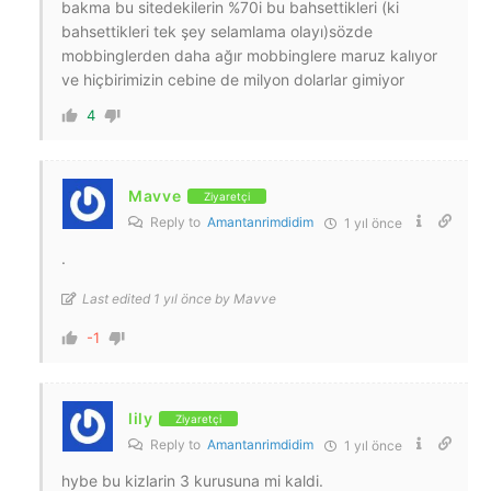
bakma bu sitedekilerin %70i bu bahsettikleri (ki
bahsettikleri tek şey selamlama olayı)sözde
mobbinglerden daha ağır mobbinglere maruz kalıyor
ve hiçbirimizin cebine de milyon dolarlar gimiyor
4
Mavve
Ziyaretçi
Reply to
Amantanrimdidim
1 yıl önce
.
Last edited 1 yıl önce by Mavve
-1
lily
Ziyaretçi
Reply to
Amantanrimdidim
1 yıl önce
hybe bu kizlarin 3 kurusuna mi kaldi.