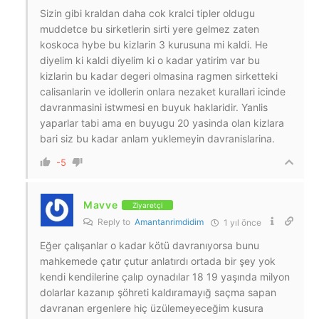
Sizin gibi kraldan daha cok kralci tipler oldugu
muddetce bu sirketlerin sirti yere gelmez zaten
koskoca hybe bu kizlarin 3 kurusuna mi kaldi. He
diyelim ki kaldi diyelim ki o kadar yatirim var bu
kizlarin bu kadar degeri olmasina ragmen sirketteki
calisanlarin ve idollerin onlara nezaket kurallari icinde
davranmasini istwmesi en buyuk haklaridir. Yanlis
yaparlar tabi ama en buyugu 20 yasinda olan kizlara
bari siz bu kadar anlam yuklemeyin davranislarina.
-5
Mavve
Ziyaretçi
Reply to
Amantanrimdidim
1 yıl önce
Eğer çalışanlar o kadar kötü davranıyorsa bunu
mahkemede çatır çutur anlatırdı ortada bir şey yok
kendi kendilerine çalıp oynadılar 18 19 yaşında milyon
dolarlar kazanıp şöhreti kaldıramayığ saçma sapan
davranan ergenlere hiç üzülemeyeceğim kusura