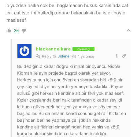
o yuzden halka cok bel baglamadan hukuk karsisinda cat
cat cat islerini halledip onune bakacaksin bu isler boyle
maalesef
25
blackangelkara
Ziyaretçi
Reply to
Jolene
1 yıl önce
Bu dediğin o kadar doğru ki misal bir oyuncu Nicole
Kidman ile aynı projede başrol olarak yer alıyor.
Herkes bunun için onu överken sonradan biri kötü bir
şey söyledi diye her yerde yermeye başladılar. Koyun
sürüsü gibi herkesin kendine ait bir fikri yok maalesef.
Kızlar çıkışlarında beri halk tarafından o kadar sevildi
ki buna güvenerek her şeyi yapmaya ve söylemeye
başladılar. Bu da onların kendi sonunu getirdi. Kızlar en
başından beri ne yapmaya çalıştıkları hakkında
kendine ait fikirleri olmadığından hep yanlış ve kötü
kararlar aldılar şimdiden o kararların bıraktığı