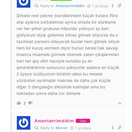
Reply to
Amantanrimdidim
1 yıl önce
Şirkete rest çekme (kendilerinden küçük kızlara iftira
atıp aylarca zorbalatma) ayrıca ortada bir sözleşme
var her şirket grubuna milyonlar yatırıyor ay ben
gidiyorum diyip gidemez kimse gitmek istiyorsa da o
tazminat parasını ödeyecek bunlar hem gitmek istiyor
hem bir kuruş vermem diyor bunun neresi hak savaşı
insanca muamele görmek istemek zaten çıkışlarından
beri her şey altın tepsiyle sunuldu şu an
şımarıklıklarının sonucunu çekiyorlar sadece en küçük
2 üyeye üzülüyorum birisinin ailesi bu mesele
yüzünden ayrılmışlar maknae de daha çok küçük
diğer 3 dangalağın etkisinde kalmışlar ama bu
noktadan sonra daha zor dönerle
3
Amantanrimdidim
Üye
Reply to
Mavve
1 yıl önce