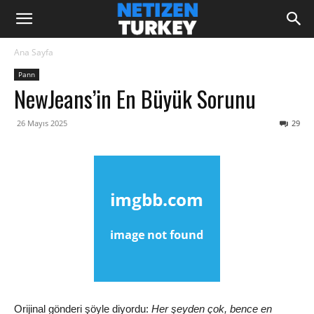
Ana Sayfa
Pann
NewJeans’in En Büyük Sorunu
26 Mayıs 2025
29
Orijinal gönderi şöyle diyordu:
Her şeyden çok, bence en