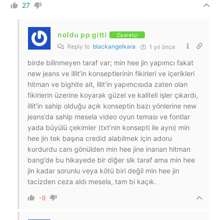
27
noldu pp gitti
Ziyaretçi
Reply to
blackangelkara
1 yıl önce
birde bilinmeyen taraf var; min hee jin yapımcı fakat
new jeans ve illit’in konseptlerinin fikirleri ve içerikleri
hitman ve bighite ait, illit’in yapımcısıda zaten olan
fikirlerin üzerine koyarak güzel ve kaliteli işler çıkardı,
illit’in sahip olduğu açık konseptin bazı yönlerine new
jeans’da sahip mesela video oyun teması ve fontlar
yada büyülü çekimler (txt’nin konsepti ile aynı) min
hee jin tek başına credid alabilmek için adoru
kurdurdu canı gönülden min hee jine inanan hitman
bang’de bu hikayede bir diğer slk taraf ama min hee
jin kadar sorunlu veya kötü biri değil min hee jin
tacizden ceza aldı mesela, tam bi kaçık.
-9