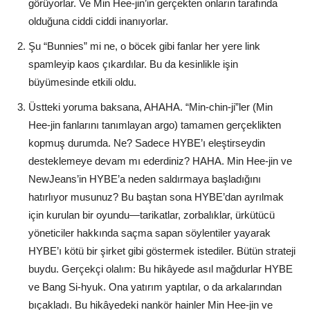
görüyorlar. Ve Min Hee-jin’in gerçekten onların tarafında
olduğuna ciddi ciddi inanıyorlar.
Şu “Bunnies” mi ne, o böcek gibi fanlar her yere link
spamleyip kaos çıkardılar. Bu da kesinlikle işin
büyümesinde etkili oldu.
Üstteki yoruma baksana, AHAHA. “Min-chin-ji”ler (Min
Hee-jin fanlarını tanımlayan argo) tamamen gerçeklikten
kopmuş durumda. Ne? Sadece HYBE’ı eleştirseydin
desteklemeye devam mı ederdiniz? HAHA. Min Hee-jin ve
NewJeans’in HYBE’a neden saldırmaya başladığını
hatırlıyor musunuz? Bu baştan sona HYBE’dan ayrılmak
için kurulan bir oyundu—tarikatlar, zorbalıklar, ürkütücü
yöneticiler hakkında saçma sapan söylentiler yayarak
HYBE’ı kötü bir şirket gibi göstermek istediler. Bütün strateji
buydu. Gerçekçi olalım: Bu hikâyede asıl mağdurlar HYBE
ve Bang Si-hyuk. Ona yatırım yaptılar, o da arkalarından
bıçakladı. Bu hikâyedeki nankör hainler Min Hee-jin ve