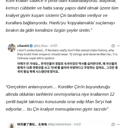
Kore kralları sadece 9 şeritli olanı kullanabiliyordu. Başlıklar,
kırmızı cübbeler ve hatta saray yapısı dahil olmak üzere tüm
kraliyet giyim kuşam sistemi Çin tarafından veriliyor ve
kurallara bağlanıyordu. Hanfu’yu ‘kopyalamakla’ suçlamayı
bırakın da gidin kendinize özgün şeyler üretin.”
“Gerçekten anlamıyorum… Koreliler Çin’in boyunduruğu
altında oldukları tarihlerini sevmiyorlarsa niye krallarının 12
şeritli başlık takması konusunda ısrar edip Man Se’yi hak
ediyorlar… bu Çin kraliyet mensuplarının giyim tarzıdır”