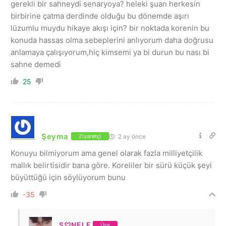
gerekli bir sahneydi senaryoya? heleki şuan herkesin
birbirine çatma derdinde olduğu bu dönemde aşırı
lüzumlu muydu hikaye akışı için? bir noktada korenin bu
konuda hassas olma sebeplerini anlıyorum daha doğrusu
anlamaya çalışıyorum,hiç kimsemi ya bi durun bu nası bi
sahne demedi
25
Şeyma
2 ay önce
Ziyaretçi
Konuyu bilmiyorum ama genel olarak fazla milliyetçilik
mallık belirtisidir bana göre. Koreliler bir sürü küçük şeyi
büyüttüğü için söylüyorum bunu
-35
S♡NELF
Üye