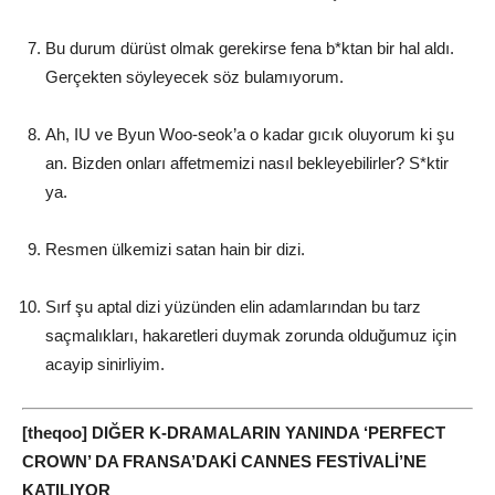
Bu durum dürüst olmak gerekirse fena b*ktan bir hal aldı.
Gerçekten söyleyecek söz bulamıyorum.
Ah, IU ve Byun Woo-seok’a o kadar gıcık oluyorum ki şu
an. Bizden onları affetmemizi nasıl bekleyebilirler? S*ktir
ya.
Resmen ülkemizi satan hain bir dizi.
Sırf şu aptal dizi yüzünden elin adamlarından bu tarz
saçmalıkları, hakaretleri duymak zorunda olduğumuz için
acayip sinirliyim.
[theqoo] DIĞER K-DRAMALARIN YANINDA ‘PERFECT
CROWN’ DA FRANSA’DAKİ CANNES FESTİVALİ’NE
KATILIYOR