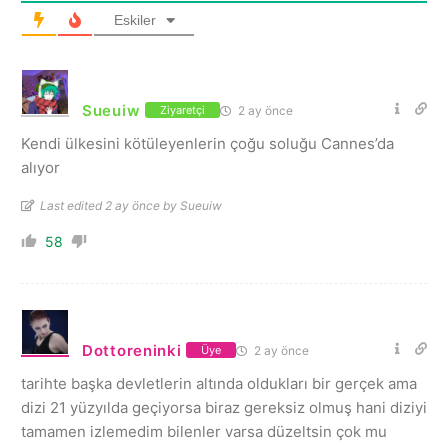
Eskiler
Sueuiw
2 ay önce
Ziyaretçi
Kendi ülkesini kötüleyenlerin çoğu soluğu Cannes’da
alıyor
Last edited 2 ay önce by Sueuiw
58
Dottoreninki
2 ay önce
Üye
tarihte başka devletlerin altında oldukları bir gerçek ama
dizi 21 yüzyılda geçiyorsa biraz gereksiz olmuş hani diziyi
tamamen izlemedim bilenler varsa düzeltsin çok mu