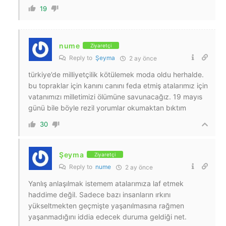
19
nume
Ziyaretçi
Reply to
Şeyma
2 ay önce
türkiye’de milliyetçilik kötülemek moda oldu herhalde.
bu topraklar için kanını canını feda etmiş atalarımız için
vatanımızı milletimizi ölümüne savunacağız. 19 mayıs
günü bile böyle rezil yorumlar okumaktan bıktım
30
Şeyma
Ziyaretçi
Reply to
nume
2 ay önce
Yanlış anlaşılmak istemem atalarımıza laf etmek
haddime değil. Sadece bazı insanların ırkını
yükseltmekten geçmişte yaşanılmasına rağmen
yaşanmadığını iddia edecek duruma geldiği net.