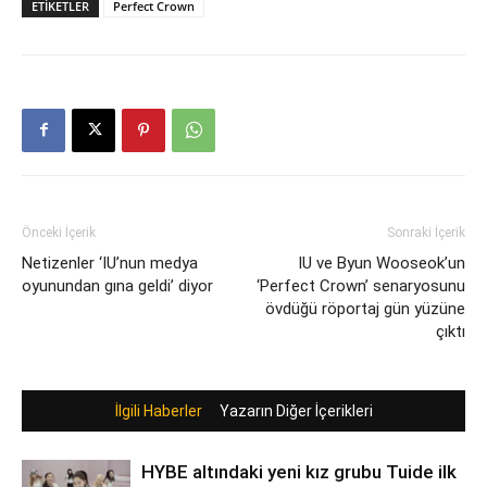
ETIKETLER
Perfect Crown
Önceki İçerik
Sonraki İçerik
Netizenler ‘IU’nun medya
IU ve Byun Wooseok’un
oyunundan gına geldi’ diyor
‘Perfect Crown’ senaryosunu
övdüğü röportaj gün yüzüne
çıktı
İlgili Haberler
Yazarın Diğer İçerikleri
HYBE altındaki yeni kız grubu Tuide ilk