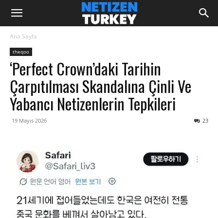
Ana Sayfa
theqoo
‘Perfect Crown’daki Tarihin
Çarpıtılması Skandalına Çinli Ve
Yabancı Netizenlerin Tepkileri
19 Mayıs 2026
23