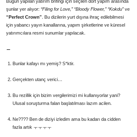
Bugün yapılan yatırım brifingi için seçilen dört yapım arasında
şunlar yer alıyor:
“Filing for Love,” “Bloody Flower,” “Kokdu”
ve
“Perfect Crown”
. Bu dizilerin yurt dışına ihraç edilebilmesi
için yabancı yayın kanallarına, yapım şirketlerine ve küresel
yatırımcılara resmi sunumlar yapılacak.
–
Bunlar kafayı mı yemiş? S*ktir.
Gerçekten utanç verici…
Bu rezillik için bizim vergilerimizi mi kullanıyorlar yani?
Ulusal soruşturma falan başlatılması lazım acilen.
Ne???? Ben de diziyi izledim ama bu kadarı da cidden
fazla artık ㅜㅜㅜㅜ