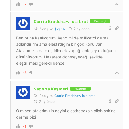
-7
Carrie Bradshaw is a brat
Ziyaretçi
Reply to
Şeyma
2 ay önce
Ben buna katılıyorum. Kendimi de milliyetçi olarak
adlandırırım ama eleştirdiğim bir çok konu var.
Atalarımızın da eleştirilecek yaptığı çok şey olduğunu
düşünüyorum. Hakarete dönmeyeceği şekilde
eleştirilmesi gerekli bence.
-8
Sagopa Kaşmeri
Ziyaretçi
Reply to
Carrie Bradshaw is a brat
2 ay önce
Olm sen atalarimizin neyini elestireceksin allah askina
germe bizi
-1