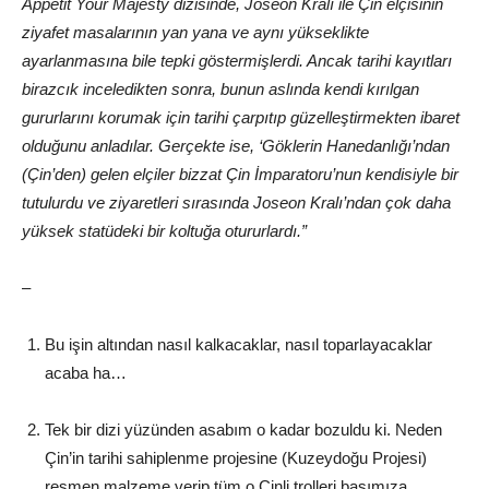
Appetit Your Majesty dizisinde, Joseon Kralı ile Çin elçisinin
ziyafet masalarının yan yana ve aynı yükseklikte
ayarlanmasına bile tepki göstermişlerdi. Ancak tarihi kayıtları
birazcık inceledikten sonra, bunun aslında kendi kırılgan
gururlarını korumak için tarihi çarpıtıp güzelleştirmekten ibaret
olduğunu anladılar. Gerçekte ise, ‘Göklerin Hanedanlığı’ndan
(Çin’den) gelen elçiler bizzat Çin İmparatoru’nun kendisiyle bir
tutulurdu ve ziyaretleri sırasında Joseon Kralı’ndan çok daha
yüksek statüdeki bir koltuğa otururlardı.”
–
Bu işin altından nasıl kalkacaklar, nasıl toparlayacaklar
acaba ha…
Tek bir dizi yüzünden asabım o kadar bozuldu ki. Neden
Çin’in tarihi sahiplenme projesine (Kuzeydoğu Projesi)
resmen malzeme verip tüm o Çinli trolleri başımıza