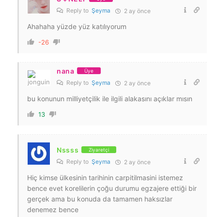
Reply to
Şeyma
2 ay önce
Ahahaha yüzde yüz katılıyorum
-26
nana
Üye
Reply to
Şeyma
2 ay önce
bu konunun milliyetçilik ile ilgili alakasını açıklar mısın
13
Nssss
Ziyaretçi
Reply to
Şeyma
2 ay önce
Hiç kimse ülkesinin tarihinin carpitilmasini istemez
bence evet korelilerin çoğu durumu egzajere ettiği bir
gerçek ama bu konuda da tamamen haksızlar
denemez bence