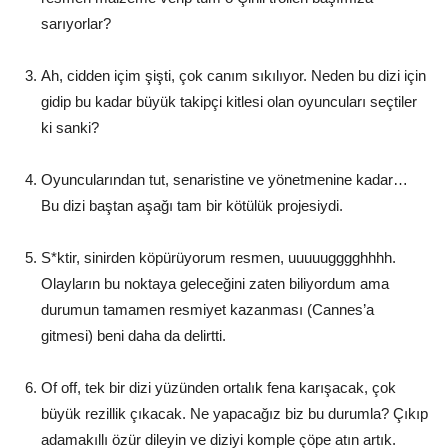
sarıyorlar?
Ah, cidden içim şişti, çok canım sıkılıyor. Neden bu dizi için
gidip bu kadar büyük takipçi kitlesi olan oyuncuları seçtiler
ki sanki?
Oyuncularından tut, senaristine ve yönetmenine kadar…
Bu dizi baştan aşağı tam bir kötülük projesiydi.
S*ktir, sinirden köpürüyorum resmen, uuuuugggghhhh.
Olayların bu noktaya geleceğini zaten biliyordum ama
durumun tamamen resmiyet kazanması (Cannes’a
gitmesi) beni daha da delirtti.
Of off, tek bir dizi yüzünden ortalık fena karışacak, çok
büyük rezillik çıkacak. Ne yapacağız biz bu durumla? Çıkıp
adamakıllı özür dileyin ve diziyi komple çöpe atın artık.