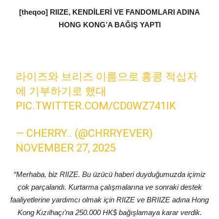
[theqoo] RIIZE, KENDİLERİ VE FANDOMLARI ADINA
HONG KONG’A BAĞIŞ YAPTI
라이즈와 브리즈 이름으로 홍콩 적십자
에 기부하기로 했대
PIC.TWITTER.COM/CD0WZ741IK
— CHERRY.. (@CHRRYEVER)
NOVEMBER 27, 2025
“Merhaba, biz RIIZE. Bu üzücü haberi duyduğumuzda içimiz
çok parçalandı. Kurtarma çalışmalarına ve sonraki destek
faaliyetlerine yardımcı olmak için RIIZE ve BRIIZE adına Hong
Kong Kızılhaçı’na 250.000 HK$ bağışlamaya karar verdik.