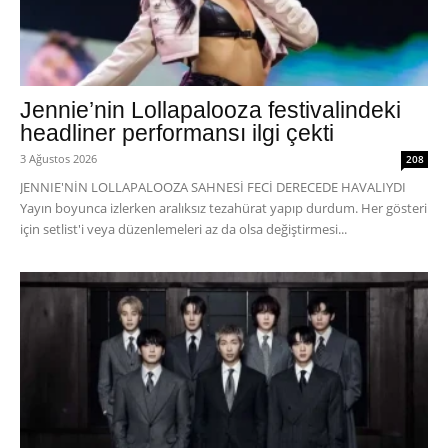
Jennie’nin Lollapalooza festivalindeki
headliner performansı ilgi çekti
3 Ağustos 2026
208
JENNIE'NİN LOLLAPALOOZA SAHNESİ FECİ DERECEDE HAVALIYDI
Yayın boyunca izlerken aralıksız tezahürat yapıp durdum. Her gösteri
için setlist'i veya düzenlemeleri az da olsa değiştirmesi...