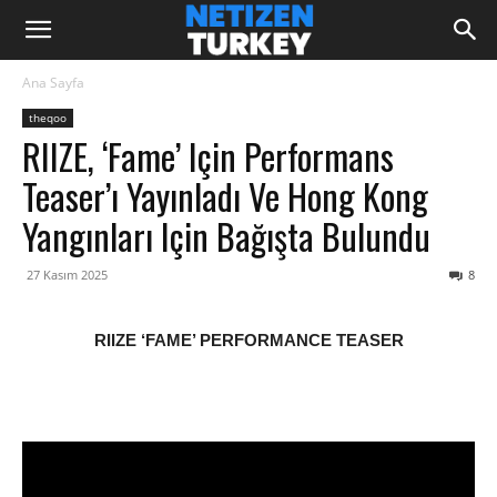
Ana Sayfa
theqoo
RIIZE, ‘Fame’ Için Performans
Teaser’ı Yayınladı Ve Hong Kong
Yangınları Için Bağışta Bulundu
27 Kasım 2025
8
RIIZE ‘FAME’ PERFORMANCE TEASER