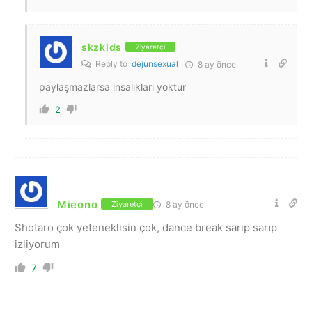
skzkids
Ziyaretçi
Reply to
dejunsexual
8 ay önce
paylaşmazlarsa insalıkları yoktur
2
Mieono
8 ay önce
Ziyaretçi
Shotaro çok yeteneklisin çok, dance break sarıp sarıp
izliyorum
7