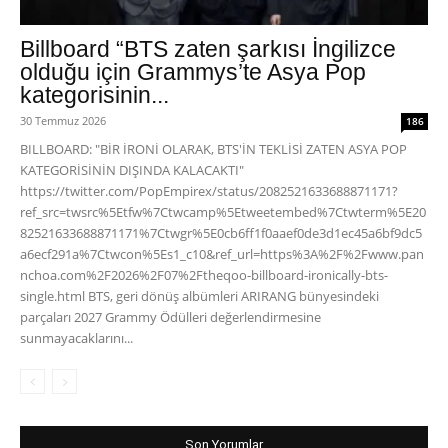
Billboard “BTS zaten şarkısı İngilizce
olduğu için Grammys’te Asya Pop
kategorisinin...
30 Temmuz 2026
186
BILLBOARD: "BİR İRONİ OLARAK, BTS'İN TEKLİSİ ZATEN ASYA POP
KATEGORİSİNİN DIŞINDA KALACAKTI"
https://twitter.com/PopEmpirex/status/2082521633688871171?
ref_src=twsrc%5Etfw%7Ctwcamp%5Etweetembed%7Ctwterm%5E20
82521633688871171%7Ctwgr%5E0cb6ff1f0aaef0de3d1ec45a6bf9dc5
a6ecf291a%7Ctwcon%5Es1_c10&ref_url=https%3A%2F%2Fwww.pan
nchoa.com%2F2026%2F07%2Ftheqoo-billboard-ironically-bts-
single.html BTS, geri dönüş albümleri ARIRANG bünyesindeki
parçaları 2027 Grammy Ödülleri değerlendirmesine
sunmayacaklarını...
Son Yorumlar