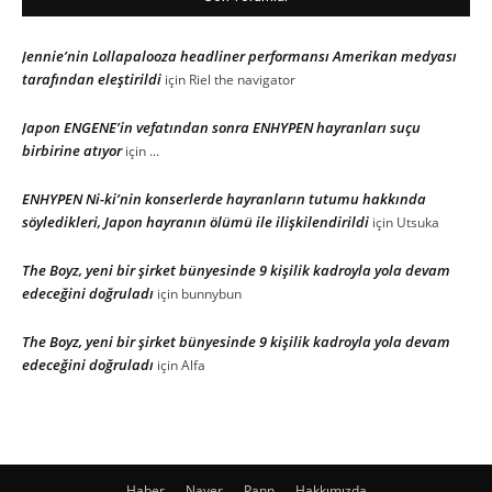
Jennie’nin Lollapalooza headliner performansı Amerikan medyası
tarafından eleştirildi
için
Riel the navigator
Japon ENGENE’in vefatından sonra ENHYPEN hayranları suçu
birbirine atıyor
için
...
ENHYPEN Ni-ki’nin konserlerde hayranların tutumu hakkında
söyledikleri, Japon hayranın ölümü ile ilişkilendirildi
için
Utsuka
The Boyz, yeni bir şirket bünyesinde 9 kişilik kadroyla yola devam
edeceğini doğruladı
için
bunnybun
The Boyz, yeni bir şirket bünyesinde 9 kişilik kadroyla yola devam
edeceğini doğruladı
için
Alfa
Haber
Naver
Pann
Hakkımızda