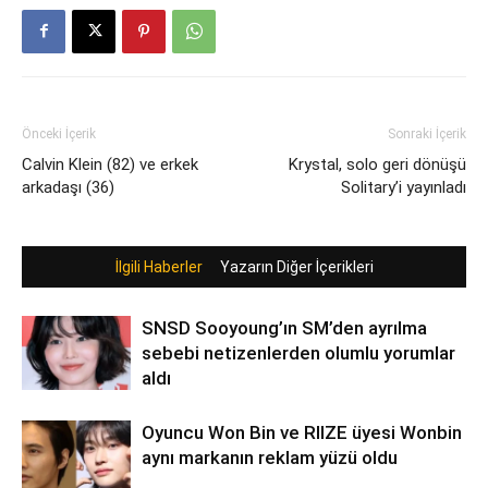
Önceki İçerik
Sonraki İçerik
Calvin Klein (82) ve erkek
Krystal, solo geri dönüşü
arkadaşı (36)
Solitary’i yayınladı
İlgili Haberler
Yazarın Diğer İçerikleri
SNSD Sooyoung’ın SM’den ayrılma
sebebi netizenlerden olumlu yorumlar
aldı
Oyuncu Won Bin ve RIIZE üyesi Wonbin
aynı markanın reklam yüzü oldu