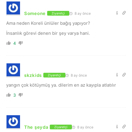
Someone
8 ay önce
Ziyaretçi
Ama neden Koreli ünlüler bağış yapıyor?
İnsanlık görevi denen bir şey varya hani.
4
skzkids
8 ay önce
Ziyaretçi
yangın çok kötüymüş ya. dilerim en az kayıpla atlatılır
3
The şeyda
8 ay önce
Ziyaretçi