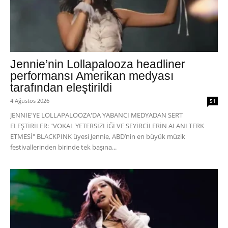
Jennie’nin Lollapalooza headliner
performansı Amerikan medyası
tarafından eleştirildi
4 Ağustos 2026
51
JENNIE'YE LOLLAPALOOZA'DA YABANCI MEDYADAN SERT
ELEŞTİRİLER: "VOKAL YETERSİZLİĞİ VE SEYİRCİLERİN ALANI TERK
ETMESİ" BLACKPINK üyesi Jennie, ABD’nin en büyük müzik
festivallerinden birinde tek başına...