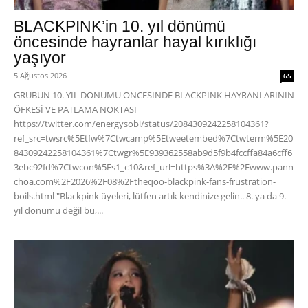
BLACKPINK’in 10. yıl dönümü
öncesinde hayranlar hayal kırıklığı
yaşıyor
5 Ağustos 2026
65
GRUBUN 10. YIL DÖNÜMÜ ÖNCESİNDE BLACKPINK HAYRANLARININ
ÖFKESİ VE PATLAMA NOKTASI
https://twitter.com/energysobi/status/2084309242258104361?
ref_src=twsrc%5Etfw%7Ctwcamp%5Etweetembed%7Ctwterm%5E20
84309242258104361%7Ctwgr%5E939362558ab9d5f9b4fccffa84a6cff6
3ebc92fd%7Ctwcon%5Es1_c10&ref_url=https%3A%2F%2Fwww.pann
choa.com%2F2026%2F08%2Ftheqoo-blackpink-fans-frustration-
boils.html "Blackpink üyeleri, lütfen artık kendinize gelin.. 8. ya da 9.
yıl dönümü değil bu,...