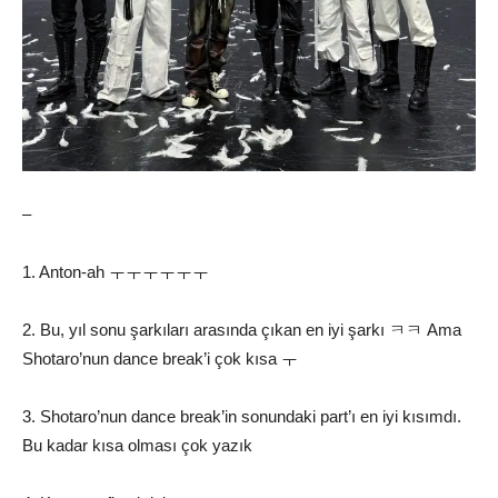
–
1. Anton-ah ㅜㅜㅜㅜㅜㅜ
2. Bu, yıl sonu şarkıları arasında çıkan en iyi şarkı ㅋㅋ Ama
Shotaro’nun dance break’i çok kısa ㅜ
3. Shotaro’nun dance break’in sonundaki part’ı en iyi kısımdı.
Bu kadar kısa olması çok yazık