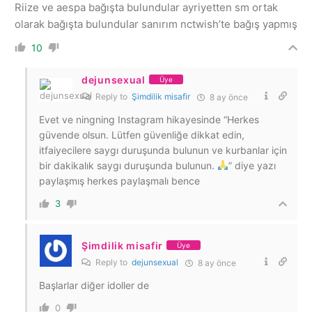
Riize ve aespa bağışta bulundular ayriyetten sm ortak
olarak bağışta bulundular sanırım nctwish’te bağış yapmış
10
dejunsexual
Üye
Reply to
Şimdilik misafir
8 ay önce
Evet ve ningning Instagram hikayesinde “Herkes
güvende olsun. Lütfen güvenliğe dikkat edin,
itfaiyecilere saygı duruşunda bulunun ve kurbanlar için
bir dakikalık saygı duruşunda bulunun.
” diye yazı
paylaşmış herkes paylaşmalı bence
3
Şimdilik misafir
Üye
Reply to
dejunsexual
8 ay önce
Başlarlar diğer idoller de
0