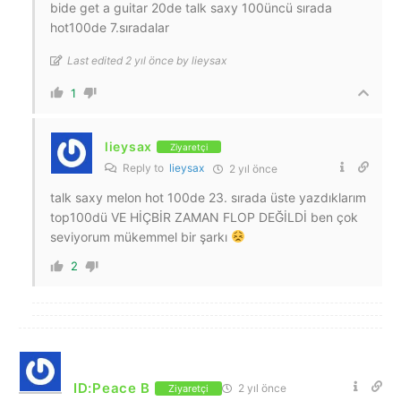
bide get a guitar 20de talk saxy 100üncü sırada
hot100de 7.sıradalar
Last edited 2 yıl önce by lieysax
1
lieysax
Ziyaretçi
Reply to
lieysax
2 yıl önce
talk saxy melon hot 100de 23. sırada üste yazdıklarım
top100dü VE HİÇBİR ZAMAN FLOP DEĞİLDİ ben çok
seviyorum mükemmel bir şarkı
2
ID:Peace B
2 yıl önce
Ziyaretçi