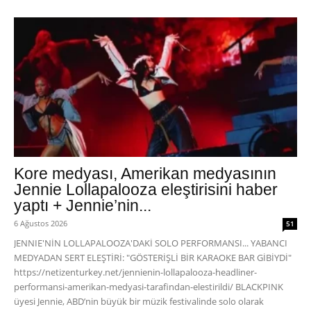
Kore medyası, Amerikan medyasının
Jennie Lollapalooza eleştirisini haber
yaptı + Jennie’nin...
6 Ağustos 2026
51
JENNIE'NİN LOLLAPALOOZA'DAKİ SOLO PERFORMANSI... YABANCI
MEDYADAN SERT ELEŞTİRİ: "GÖSTERİŞLİ BİR KARAOKE BAR GİBİYDİ"
https://netizenturkey.net/jennienin-lollapalooza-headliner-
performansi-amerikan-medyasi-tarafindan-elestirildi/ BLACKPINK
üyesi Jennie, ABD’nin büyük bir müzik festivalinde solo olarak