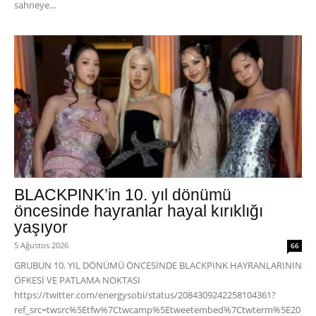
sahneye...
BLACKPINK’in 10. yıl dönümü
öncesinde hayranlar hayal kırıklığı
yaşıyor
5 Ağustos 2026
66
GRUBUN 10. YIL DÖNÜMÜ ÖNCESİNDE BLACKPINK HAYRANLARININ
ÖFKESİ VE PATLAMA NOKTASI
https://twitter.com/energysobi/status/2084309242258104361?
ref_src=twsrc%5Etfw%7Ctwcamp%5Etweetembed%7Ctwterm%5E20