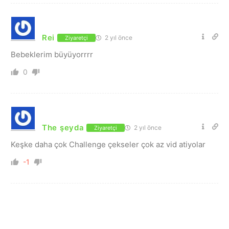
Rei
2 yıl önce
Ziyaretçi
Bebeklerim büyüyorrrr
0
The şeyda
2 yıl önce
Ziyaretçi
Keşke daha çok Challenge çekseler çok az vid atiyolar
-1