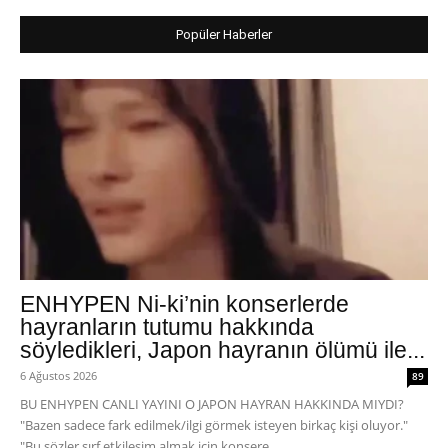
Popüler Haberler
ENHYPEN Ni-ki’nin konserlerde
hayranların tutumu hakkında
söyledikleri, Japon hayranın ölümü ile...
6 Ağustos 2026
89
BU ENHYPEN CANLI YAYINI O JAPON HAYRAN HAKKINDA MIYDI?
"Bazen sadece fark edilmek/ilgi görmek isteyen birkaç kişi oluyor."
"Bu sözler sırf etkileşim almak için konsere...