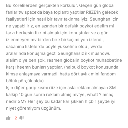
Bu Korelilerden gerçekten korkulur. Geçen gün global
fanlar tw space’da baya toplantı yaptılar RIIZE’in gelecek
faaliyetleri için nasıl bir tavır takinmaliyiz, Seunghan için
ne yapabiliriz, en azından bir defalık boykot edelim mi
tarzı herkesin fikrini almak için konuştular ve o gün
izlenmeyen mv birden bire birkaç milyon izlendi,
sabahına listelerde böyle yukselme oldu , wv’de
aralarında konuşma gecti Seunghansız ilk mushowu
alalim diye ben şok, resmen globalin boykot muhabbetine
karşı heemn bunları yaptılar. (halbuki boykot konusunda
kimse anlaşmaya varmadi, hatta dört aylık mini fandom
bölük pörçük oldu)
Işin diğer garip kısmı riize için asla reklam almayan SM
kalkıp 10 gun sonra reklam almış mv’ye, whatt ? amaç
nedir SM? Her şey bu kadar karışıkken hiçbir şeyde iyi
niyet göremiyom üzgünüm.
-2