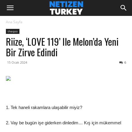
Ana Sayfa
theqoo
Riize, ‘LOVE 119’ Ile Melon’da Yeni
Bir Zirve Edindi
15 Ocak 2024
6
1. Tek haneli rakamlara ulaşabilir miyiz?
2. Vay be bugün işe giderken dinledim… Kış için mükemmel