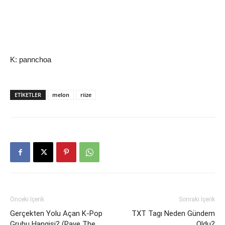
K: pannchoa
ETIKETLER
melon
riize
Önceki İçerik
Sonraki İçerik
Gerçekten Yolu Açan K-Pop
TXT Tagı Neden Gündem
Grubu Hangisi? (Pave The
Oldu?