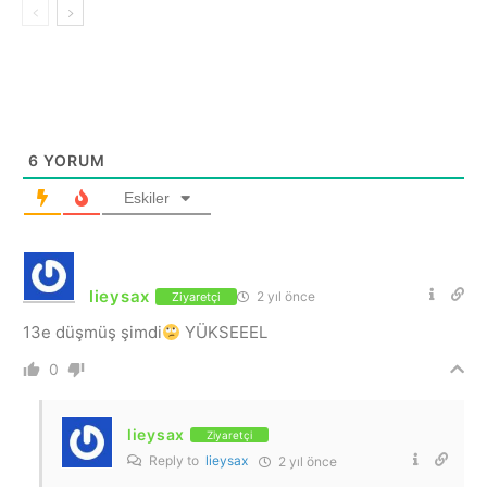
6
YORUM
Eskiler
lieysax
2 yıl önce
Ziyaretçi
13e düşmüş şimdi
YÜKSEEEL
0
lieysax
Ziyaretçi
Reply to
lieysax
2 yıl önce