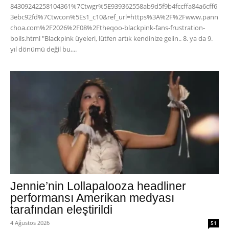
84309242258104361%7Ctwgr%5E939362558ab9d5f9b4fccffa84a6cff6
3ebc92fd%7Ctwcon%5Es1_c10&ref_url=https%3A%2F%2Fwww.pann
choa.com%2F2026%2F08%2Ftheqoo-blackpink-fans-frustration-
boils.html "Blackpink üyeleri, lütfen artık kendinize gelin.. 8. ya da 9.
yıl dönümü değil bu,...
Jennie’nin Lollapalooza headliner
performansı Amerikan medyası
tarafından eleştirildi
4 Ağustos 2026
51