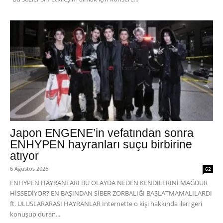
Japon ENGENE’in vefatından sonra
ENHYPEN hayranları suçu birbirine
atıyor
6 Ağustos 2026
62
ENHYPEN HAYRANLARI BU OLAYDA NEDEN KENDİLERİNİ MAĞDUR
HİSSEDİYOR? EN BAŞINDAN SİBER ZORBALIĞI BAŞLATMAMALILARDI
ft. ULUSLARARASI HAYRANLAR İnternette o kişi hakkında ileri geri
konuşup duran...