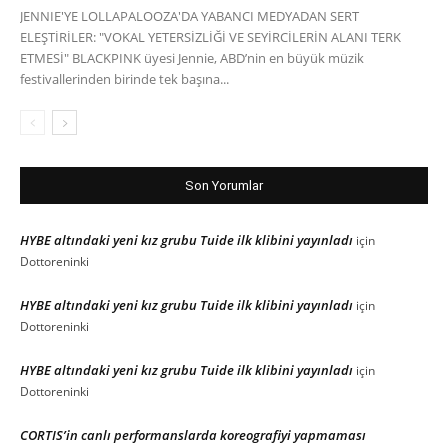
JENNIE'YE LOLLAPALOOZA'DA YABANCI MEDYADAN SERT
ELEŞTİRİLER: "VOKAL YETERSİZLİĞİ VE SEYİRCİLERİN ALANI TERK
ETMESİ" BLACKPINK üyesi Jennie, ABD’nin en büyük müzik
festivallerinden birinde tek başına...
Son Yorumlar
HYBE altındaki yeni kız grubu Tuide ilk klibini yayınladı
için
Dottoreninki
HYBE altındaki yeni kız grubu Tuide ilk klibini yayınladı
için
Dottoreninki
HYBE altındaki yeni kız grubu Tuide ilk klibini yayınladı
için
Dottoreninki
CORTIS’in canlı performanslarda koreografiyi yapmaması