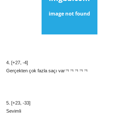
4. [+27, -4]
Gerçekten çok fazla saçı varㅋㅋㅋㅋㅋ
5. [+23, -33]
Sevimli