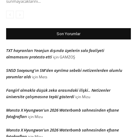
sunmayacaklarını...
Son Yorumlar
TXT hayranları Yeonjun dışında üyelerin solo faaliyeti
olmamasını protesto etti
için
GAMZOŞ
SNSD Sooyoung’ın SM’den ayrılma sebebi netizenlerden olumlu
yorumlar aldı
için
Mets
Fangirl olmakla düşük zeka arasındaki ilişki.. Netizenler
üniversite çalışmasına tepki gösterdi
için
Mizu
Monsta X Hyungwon’un 2026 Waterbomb sahnesinden efsane
fotoğrafları
için
Mizu
Monsta X Hyungwon’un 2026 Waterbomb sahnesinden efsane
fotoğrafları
için
Mizu