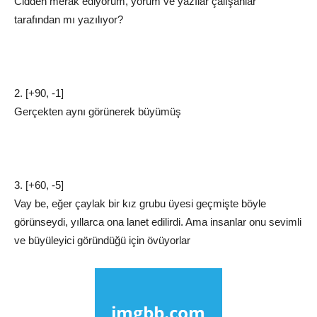
Cidden merak ediyorum, yorum ve yazılar çalışanlar
tarafından mı yazılıyor?
2. [+90, -1]
Gerçekten aynı görünerek büyümüş
3. [+60, -5]
Vay be, eğer çaylak bir kız grubu üyesi geçmişte böyle
görünseydi, yıllarca ona lanet edilirdi. Ama insanlar onu sevimli
ve büyüleyici göründüğü için övüyorlar