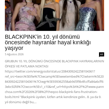
BLACKPINK’in 10. yıl dönümü
öncesinde hayranlar hayal kırıklığı
yaşıyor
5 Ağustos 2026
60
GRUBUN 10. YIL DÖNÜMÜ ÖNCESİNDE BLACKPINK HAYRANLARININ
ÖFKESİ VE PATLAMA NOKTASI
https://twitter.com/energysobi/status/2084309242258104361?
ref_src=twsrc%5Etfw%7Ctwcamp%5Etweetembed%7Ctwterm%5E20
84309242258104361%7Ctwgr%5E939362558ab9d5f9b4fccffa84a6cff6
3ebc92fd%7Ctwcon%5Es1_c10&ref_url=https%3A%2F%2Fwww.pann
choa.com%2F2026%2F08%2Ftheqoo-blackpink-fans-frustration-
boils.html "Blackpink üyeleri, lütfen artık kendinize gelin.. 8. ya da 9.
yıl dönümü değil bu,...