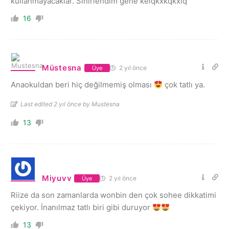
kullanmayacaklar. Sinirlendim gene keiqkxkqkxiq
16
Müstesna
2 yıl önce
Üye
Anaokuldan beri hiç değilmemiş olması
çok tatlı ya.
Last edited 2 yıl önce by Mustesna
13
Miyuvv
2 yıl önce
Üye
Riize da son zamanlarda wonbin den çok sohee dikkatimi
çekiyor. İnanılmaz tatlı biri gibi duruyor
13