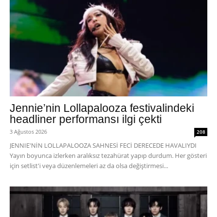
Jennie’nin Lollapalooza festivalindeki
headliner performansı ilgi çekti
3 Ağustos 2026
208
JENNIE'NİN LOLLAPALOOZA SAHNESİ FECİ DERECEDE HAVALIYDI
Yayın boyunca izlerken aralıksız tezahürat yapıp durdum. Her gösteri
için setlist'i veya düzenlemeleri az da olsa değiştirmesi...