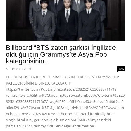
Billboard “BTS zaten şarkısı İngilizce
olduğu için Grammys’te Asya Pop
kategorisinin...
30 Temmuz 2026
186
BILLBOARD: "BİR İRONİ OLARAK, BTS'İN TEKLİSİ ZATEN ASYA POP
KATEGORİSİNİN DIŞINDA KALACAKTI"
https://twitter.com/PopEmpirex/status/2082521633688871171?
ref_src=twsrc%5Etfw%7Ctwcamp%5Etweetembed%7Ctwterm%5E20
82521633688871171%7Ctwgr%5E0cb6ff1f0aaef0de3d1ec45a6bf9dc5
a6ecf291a%7Ctwcon%5Es1_c10&ref_url=https%3A%2F%2Fwww.pan
nchoa.com%2F2026%2F07%2Ftheqoo-billboard-ironically-bts-
single.html BTS, geri dönüş albümleri ARIRANG bünyesindeki
parçaları 2027 Grammy Ödülleri değerlendirmesine