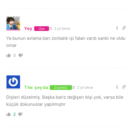
Yey
2 yıl önce
Üye
Ya bunun avlama barı zorbalık işi falan vardı sanki ne oldu
onlar
0
The şeyda
2 yıl önce
Ziyaretçi
Dişleri düzelmiş. Başka bariz değişen bişi yok, varsa bile
küçük dokunuslar yapılmıştır
2