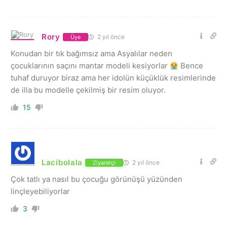
Rory
2 yıl önce
Üye
Konudan bir tık bağımsız ama Asyalılar neden
çocuklarının saçını mantar modeli kesiyorlar
Bence
tuhaf duruyor biraz ama her idolün küçüklük resimlerinde
de illa bu modelle çekilmiş bir resim oluyor.
15
Lacibolala
2 yıl önce
Ziyaretçi
Çok tatlı ya nasıl bu çocuğu görünüşü yüzünden
linçleyebiliyorlar
3