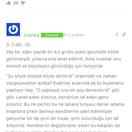
29
Layley
2 yıl önce
Ziyaretçi
3. [+60, -5]
Vay be, eğer çaylak bir kız grubu üyesi geçmişte böyle
görünseydi, yıllarca ona lanet edilirdi. Ama insanlar onu
sevimli ve büyüleyici göründüğü için övüyorlar
“Şu şöyle olsaydı böyle derlerdi” olayından ne zaman
vazgeçecekler acaba? Kadınlar arasında da bu kıyaslama
yapılıyor hep. “O yapsaydı ona bir şey demezlerdi” gibi
gibi. Lanet eden sizsiniz, kendinize laf eden gene
sizsiniz. Bu ne perhiz bu ne lahana turşusu derler adama.
İnsanlara çirkin demeyi kendilerine adet edinmişler
geliyorlar bir de şirin bir insan, şirin bulunduğu için laf
ediyorlar. Kendilerini değiştirseler zaten bu kalıpları da