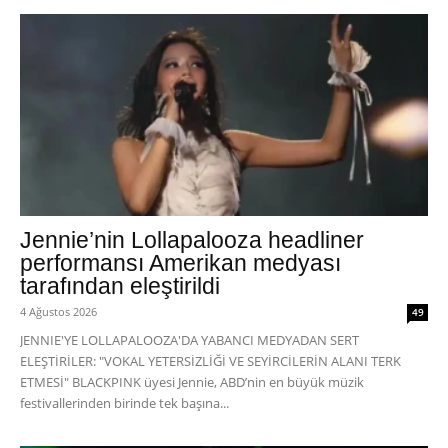
Jennie’nin Lollapalooza headliner
performansı Amerikan medyası
tarafından eleştirildi
4 Ağustos 2026
49
JENNIE'YE LOLLAPALOOZA'DA YABANCI MEDYADAN SERT
ELEŞTİRİLER: "VOKAL YETERSİZLİĞİ VE SEYİRCİLERİN ALANI TERK
ETMESİ" BLACKPINK üyesi Jennie, ABD’nin en büyük müzik
festivallerinden birinde tek başına...