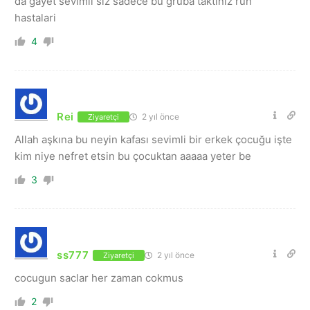
da gayet sevimli siz sadece bu gruba taktiniz ruh
hastalari
4
Rei
2 yıl önce
Ziyaretçi
Allah aşkına bu neyin kafası sevimli bir erkek çocuğu işte
kim niye nefret etsin bu çocuktan aaaaa yeter be
3
ss777
2 yıl önce
Ziyaretçi
cocugun saclar her zaman cokmus
2