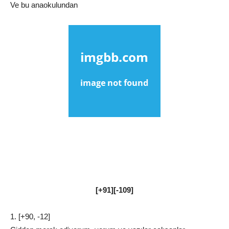
Ve bu anaokulundan
[+91][-109]
1. [+90, -12]