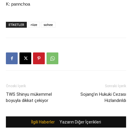
K: pannchoa
ETIKETLER
riize
sohee
Önceki İçerik
Sonraki İçerik
TWS Shinyu mükemmel
Sojang’ın Hukuki Cezası
boyuyla dikkat çekiyor
Hızlandırıldı
İlgili Haberler
Yazarın Diğer İçerikleri