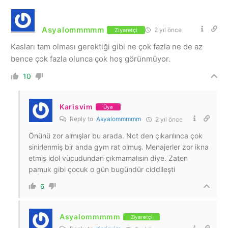
Asyalommmmm
2 yıl önce
Ziyaretçi
Kasları tam olması gerektiği gibi ne çok fazla ne de az
bence çok fazla olunca çok hoş görünmüyor.
10
Karisvim
Üye
Reply to
Asyalommmmm
2 yıl önce
Önünü zor almışlar bu arada. Nct den çıkarılınca çok
sinirlenmiş bir anda gym rat olmuş. Menajerler zor ikna
etmiş idol vücudundan çıkmamalısın diye. Zaten
pamuk gibi çocuk o gün bugündür ciddileşti
6
Asyalommmmm
Ziyaretçi