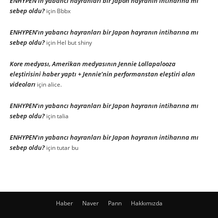
ENHYPEN’ın yabancı hayranları bir Japon hayranın intiharına mı
sebep oldu?
için
Bbbx
ENHYPEN’ın yabancı hayranları bir Japon hayranın intiharına mı
sebep oldu?
için
Hel but shiny
Kore medyası, Amerikan medyasının Jennie Lollapalooza
eleştirisini haber yaptı + Jennie’nin performanstan eleştiri alan
videoları
için
alice.
ENHYPEN’ın yabancı hayranları bir Japon hayranın intiharına mı
sebep oldu?
için
talia
ENHYPEN’ın yabancı hayranları bir Japon hayranın intiharına mı
sebep oldu?
için
tutar bu
Haber
Naver
Pann
Hakkımızda