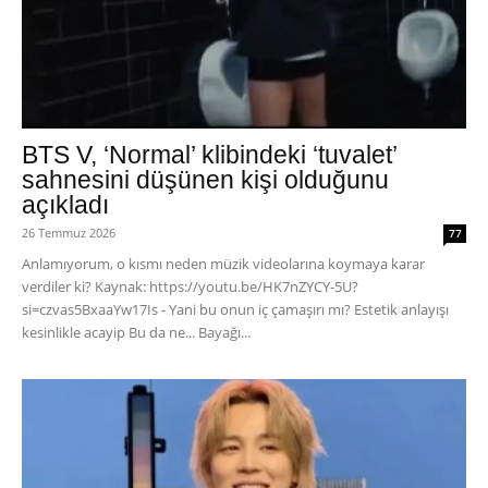
BTS V, ‘Normal’ klibindeki ‘tuvalet’
sahnesini düşünen kişi olduğunu
açıkladı
26 Temmuz 2026
77
Anlamıyorum, o kısmı neden müzik videolarına koymaya karar
verdiler ki? Kaynak: https://youtu.be/HK7nZYCY-5U?
si=czvas5BxaaYw17Is - Yani bu onun iç çamaşırı mı? Estetik anlayışı
kesinlikle acayip Bu da ne... Bayağı...