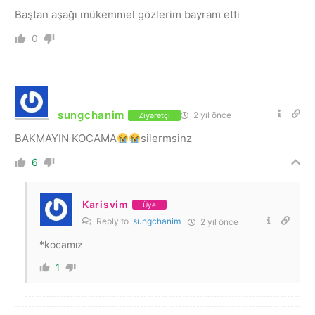
Baştan aşağı mükemmel gözlerim bayram etti
0
sungchanim
2 yıl önce
Ziyaretçi
BAKMAYIN KOCAMA
silermsinz
6
Karisvim
Üye
Reply to
sungchanim
2 yıl önce
*kocamız
1