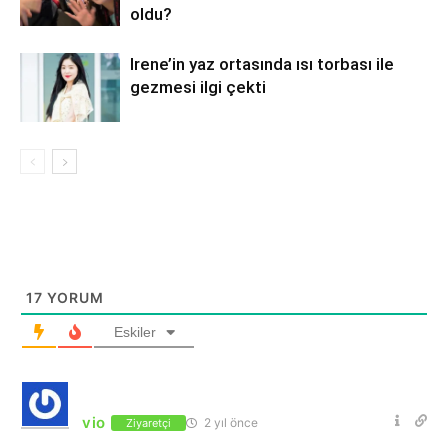
oldu?
Irene’in yaz ortasında ısı torbası ile
gezmesi ilgi çekti
17
YORUM
Eskiler
vio
2 yıl önce
Ziyaretçi