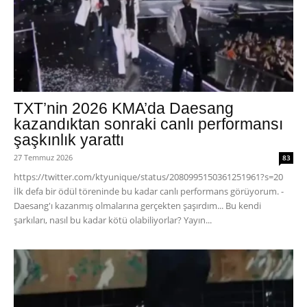
TXT’nin 2026 KMA’da Daesang
kazandıktan sonraki canlı performansı
şaşkınlık yarattı
27 Temmuz 2026
83
https://twitter.com/ktyunique/status/2080995150361251961?s=20
İlk defa bir ödül töreninde bu kadar canlı performans görüyorum. -
Daesang'ı kazanmış olmalarına gerçekten şaşırdım... Bu kendi
şarkıları, nasıl bu kadar kötü olabiliyorlar? Yayın...