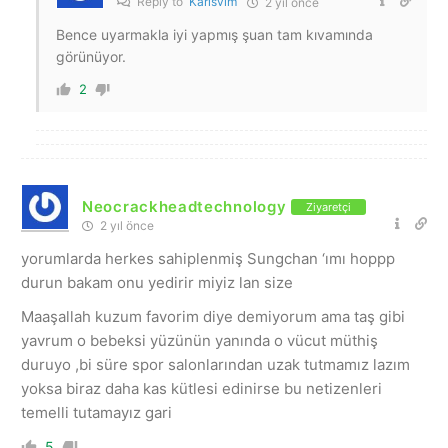
Reply to
Karisvim
2 yıl önce
Bence uyarmakla iyi yapmış şuan tam kıvamında
görünüyor.
2
Neocrackheadtechnology
Ziyaretçi
2 yıl önce
yorumlarda herkes sahiplenmiş Sungchan ‘ımı hoppp
durun bakam onu yedirir miyiz lan size
Maaşallah kuzum favorim diye demiyorum ama taş gibi
yavrum o bebeksi yüzünün yanında o vücut müthiş
duruyo ,bi süre spor salonlarından uzak tutmamız lazım
yoksa biraz daha kas kütlesi edinirse bu netizenleri
temelli tutamayız gari
5