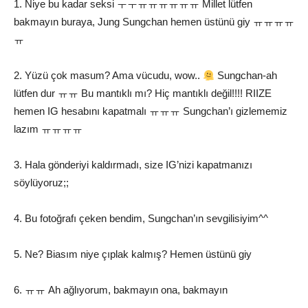
1. Niye bu kadar seksi ㅜㅜㅠㅠㅠㅠㅠㅠ Millet lütfen
bakmayın buraya, Jung Sungchan hemen üstünü giy ㅠㅠㅠㅠ
ㅠ
2. Yüzü çok masum? Ama vücudu, wow..
Sungchan-ah
lütfen dur ㅠㅠ Bu mantıklı mı? Hiç mantıklı değil!!!! RIIZE
hemen IG hesabını kapatmalı ㅠㅠㅠ Sungchan’ı gizlememiz
lazım ㅠㅠㅠㅠ
3. Hala gönderiyi kaldırmadı, size IG’nizi kapatmanızı
söylüyoruz;;
4. Bu fotoğrafı çeken bendim, Sungchan’ın sevgilisiyim^^
5. Ne? Biasım niye çıplak kalmış? Hemen üstünü giy
6. ㅠㅠ Ah ağlıyorum, bakmayın ona, bakmayın