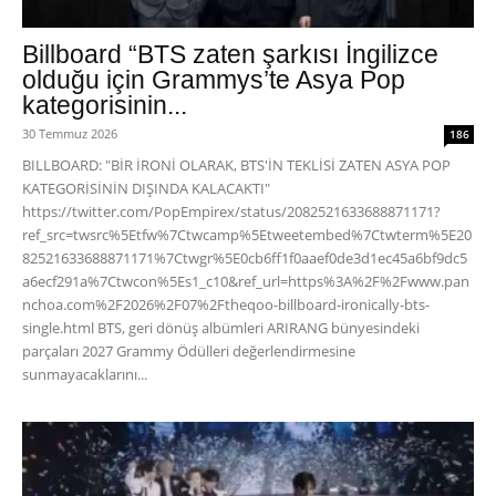
Billboard “BTS zaten şarkısı İngilizce
olduğu için Grammys’te Asya Pop
kategorisinin...
30 Temmuz 2026
186
BILLBOARD: "BİR İRONİ OLARAK, BTS'İN TEKLİSİ ZATEN ASYA POP
KATEGORİSİNİN DIŞINDA KALACAKTI"
https://twitter.com/PopEmpirex/status/2082521633688871171?
ref_src=twsrc%5Etfw%7Ctwcamp%5Etweetembed%7Ctwterm%5E20
82521633688871171%7Ctwgr%5E0cb6ff1f0aaef0de3d1ec45a6bf9dc5
a6ecf291a%7Ctwcon%5Es1_c10&ref_url=https%3A%2F%2Fwww.pan
nchoa.com%2F2026%2F07%2Ftheqoo-billboard-ironically-bts-
single.html BTS, geri dönüş albümleri ARIRANG bünyesindeki
parçaları 2027 Grammy Ödülleri değerlendirmesine
sunmayacaklarını...