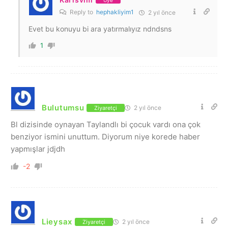
Reply to
hephakliyim1
2 yıl önce
Evet bu konuyu bi ara yatırmalıyız ndndsns
1
Bulutumsu
2 yıl önce
Ziyaretçi
Bl dizisinde oynayan Taylandlı bi çocuk vardı ona çok
benziyor ismini unuttum. Diyorum niye korede haber
yapmışlar jdjdh
-2
Lieysax
2 yıl önce
Ziyaretçi