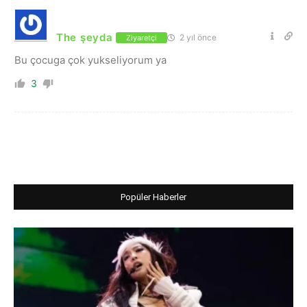
The şeyda
2 yıl önce
Ziyaretçi
Bu çocuga çok yukseliyorum ya
3
Popüler Haberler