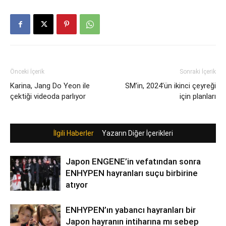
Önceki İçerik
Sonraki İçerik
Karina, Jang Do Yeon ile
SM’in, 2024’ün ikinci çeyreği
çektiği videoda parlıyor
için planları
İlgili Haberler
Yazarın Diğer İçerikleri
Japon ENGENE’in vefatından sonra
ENHYPEN hayranları suçu birbirine
atıyor
ENHYPEN’ın yabancı hayranları bir
Japon hayranın intiharına mı sebep