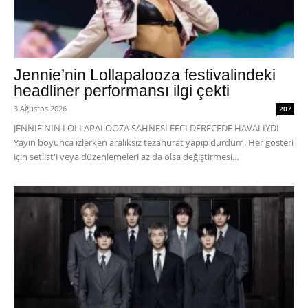
Jennie’nin Lollapalooza festivalindeki
headliner performansı ilgi çekti
3 Ağustos 2026
207
JENNIE'NİN LOLLAPALOOZA SAHNESİ FECİ DERECEDE HAVALIYDI
Yayın boyunca izlerken aralıksız tezahürat yapıp durdum. Her gösteri
için setlist'i veya düzenlemeleri az da olsa değiştirmesi...