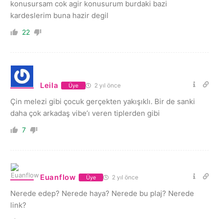
konusursam cok agir konusurum burdaki bazi
kardeslerim buna hazir degil
22
Leila
2 yıl önce
Üye
Çin melezi gibi çocuk gerçekten yakışıklı. Bir de sanki
daha çok arkadaş vibe’ı veren tiplerden gibi
7
Euanflow
2 yıl önce
Üye
Nerede edep? Nerede haya? Nerede bu plaj? Nerede
link?