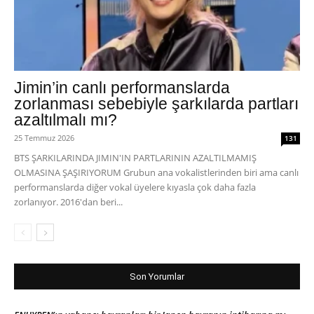
Jimin’in canlı performanslarda
zorlanması sebebiyle şarkılarda partları
azaltılmalı mı?
25 Temmuz 2026
131
BTS ŞARKILARINDA JIMIN'IN PARTLARININ AZALTILMAMIŞ
OLMASINA ŞAŞIRIYORUM Grubun ana vokalistlerinden biri ama canlı
performanslarda diğer vokal üyelere kıyasla çok daha fazla
zorlanıyor. 2016'dan beri...
Son Yorumlar