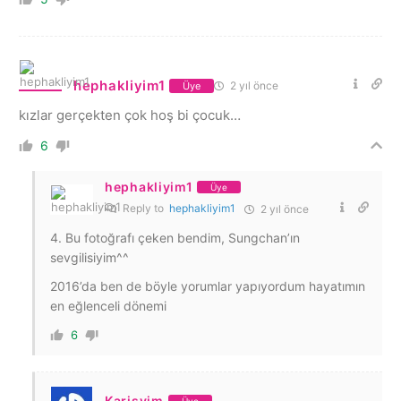
hephakliyim1
2 yıl önce
Üye
kızlar gerçekten çok hoş bi çocuk…
6
hephakliyim1
Üye
Reply to
hephakliyim1
2 yıl önce
4. Bu fotoğrafı çeken bendim, Sungchan’ın
sevgilisiyim^^
2016’da ben de böyle yorumlar yapıyordum hayatımın
en eğlenceli dönemi
6
Karisvim
Üye