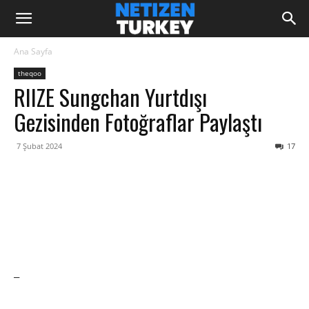
Ana Sayfa
theqoo
RIIZE Sungchan Yurtdışı
Gezisinden Fotoğraflar Paylaştı
7 Şubat 2024
17
–