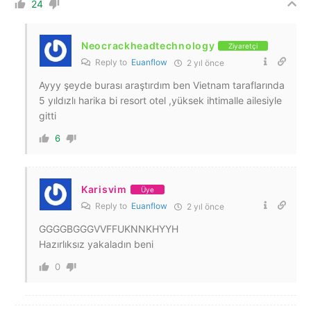
24
Neocrackheadtechnology
Ziyaretçi
Reply to
Euanflow
2 yıl önce
Ayyy şeyde burası araştırdım ben Vietnam taraflarında
5 yıldızlı harika bi resort otel ,yüksek ihtimalle ailesiyle
gitti
6
Karisvim
Üye
Reply to
Euanflow
2 yıl önce
GGGGBGGGVVFFUKNNKHYYH
Hazırlıksız yakaladın beni
0