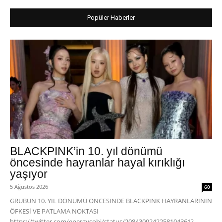
Popüler Haberler
BLACKPINK’in 10. yıl dönümü
öncesinde hayranlar hayal kırıklığı
yaşıyor
5 Ağustos 2026
60
GRUBUN 10. YIL DÖNÜMÜ ÖNCESİNDE BLACKPINK HAYRANLARININ
ÖFKESİ VE PATLAMA NOKTASI
https://twitter.com/energysobi/status/2084309242258104361?