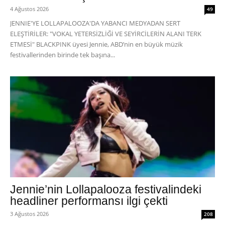
4 Ağustos 2026
49
JENNIE'YE LOLLAPALOOZA'DA YABANCI MEDYADAN SERT
ELEŞTİRİLER: "VOKAL YETERSİZLİĞİ VE SEYİRCİLERİN ALANI TERK
ETMESİ" BLACKPINK üyesi Jennie, ABD’nin en büyük müzik
festivallerinden birinde tek başına...
Jennie’nin Lollapalooza festivalindeki
headliner performansı ilgi çekti
3 Ağustos 2026
208