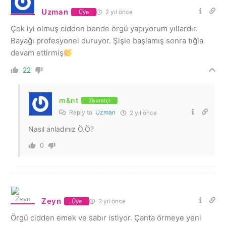
Uzman
2 yıl önce
Üye
Çok iyi olmuş cidden bende örgü yapıyorum yıllardır.
Bayağı profesyonel duruyor. Şişle başlamış sonra tığla
devam ettirmiş
22
m&nt
Ziyaretçi
Reply to
Uzman
2 yıl önce
Nasıl anladınız Ö.Ö?
0
Zeyn
2 yıl önce
Üye
Örgü cidden emek ve sabır istiyor. Çanta örmeye yeni