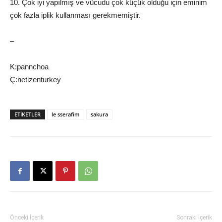
10. Çok iyi yapılmış ve vücudu çok küçük olduğu için eminim
çok fazla iplik kullanması gerekmemiştir.
–
K:pannchoa
Ç:netizenturkey
ETIKETLER
le sserafim
sakura
Önceki İçerik
Sonraki İçerik