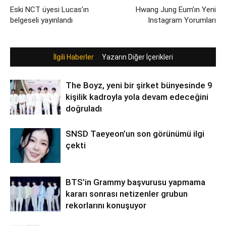
Eski NCT üyesi Lucas’ın
Hwang Jung Eum’ın Yeni
belgeseli yayınlandı
Instagram Yorumları
İlgili Haberler
Yazarın Diğer İçerikleri
The Boyz, yeni bir şirket bünyesinde 9
kişilik kadroyla yola devam edeceğini
doğruladı
SNSD Taeyeon’un son görünümü ilgi
çekti
BTS’in Grammy başvurusu yapmama
kararı sonrası netizenler grubun
rekorlarını konuşuyor