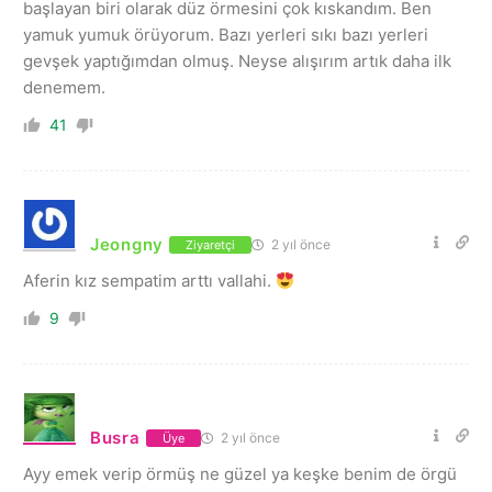
başlayan biri olarak düz örmesini çok kıskandım. Ben
yamuk yumuk örüyorum. Bazı yerleri sıkı bazı yerleri
gevşek yaptığımdan olmuş. Neyse alışırım artık daha ilk
denemem.
41
Jeongny
2 yıl önce
Ziyaretçi
Aferin kız sempatim arttı vallahi.
9
Busra
2 yıl önce
Üye
Ayy emek verip örmüş ne güzel ya keşke benim de örgü