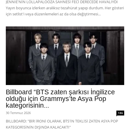
JENNIE'NİN LOLLAPALOOZA SAHNESİ FECİ DERECEDE HAVALIYDI
Yayın boyunca izlerken aralıksız tezahürat yapıp durdum. Her gösteri
için setlist'i veya düzenlemeleri az da olsa değiştirmesi...
Billboard “BTS zaten şarkısı İngilizce
olduğu için Grammys’te Asya Pop
kategorisinin...
30 Temmuz 2026
186
BILLBOARD: "BİR İRONİ OLARAK, BTS'İN TEKLİSİ ZATEN ASYA POP
KATEGORİSİNİN DIŞINDA KALACAKTI"