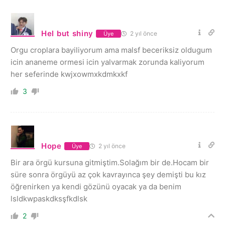
Hel but shiny
2 yıl önce
Üye
Orgu croplara bayiliyorum ama malsf beceriksiz oldugum
icin ananeme ormesi icin yalvarmak zorunda kaliyorum
her seferinde kwjxowmxkdmkxkf
3
Hope
2 yıl önce
Üye
Bir ara örgü kursuna gitmiştim.Solağım bir de.Hocam bir
süre sonra örgüyü az çok kavrayınca şey demişti bu kız
öğrenirken ya kendi gözünü oyacak ya da benim
lsldkwpaskdksşfkdlsk
2