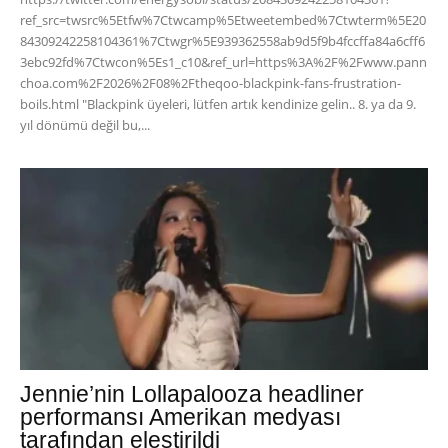
ref_src=twsrc%5Etfw%7Ctwcamp%5Etweetembed%7Ctwterm%5E20
84309242258104361%7Ctwgr%5E939362558ab9d5f9b4fccffa84a6cff6
3ebc92fd%7Ctwcon%5Es1_c10&ref_url=https%3A%2F%2Fwww.pann
choa.com%2F2026%2F08%2Ftheqoo-blackpink-fans-frustration-
boils.html "Blackpink üyeleri, lütfen artık kendinize gelin.. 8. ya da 9.
yıl dönümü değil bu,...
Jennie’nin Lollapalooza headliner
performansı Amerikan medyası
tarafından eleştirildi