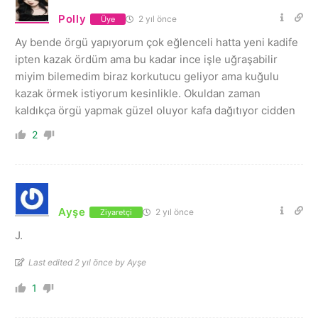
Polly
2 yıl önce
Üye
Ay bende örgü yapıyorum çok eğlenceli hatta yeni kadife
ipten kazak ördüm ama bu kadar ince işle uğraşabilir
miyim bilemedim biraz korkutucu geliyor ama kuğulu
kazak örmek istiyorum kesinlikle. Okuldan zaman
kaldıkça örgü yapmak güzel oluyor kafa dağıtıyor cidden
2
Ayşe
2 yıl önce
Ziyaretçi
J.
Last edited 2 yıl önce by Ayşe
1