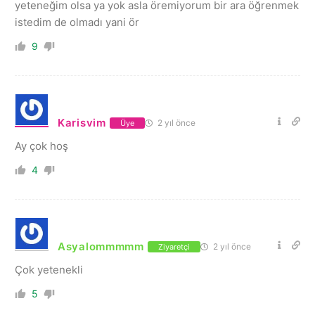
yeteneğim olsa ya yok asla öremiyorum bir ara öğrenmek
istedim de olmadı yani ör
9
Karisvim
2 yıl önce
Üye
Ay çok hoş
4
Asyalommmmm
2 yıl önce
Ziyaretçi
Çok yetenekli
5