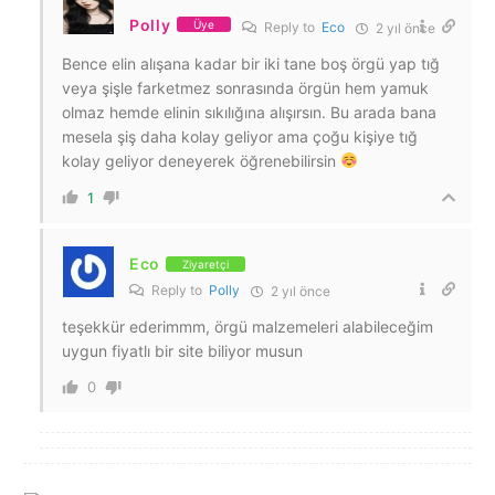
Polly
Üye
Reply to
Eco
2 yıl önce
Bence elin alışana kadar bir iki tane boş örgü yap tığ
veya şişle farketmez sonrasında örgün hem yamuk
olmaz hemde elinin sıkılığına alışırsın. Bu arada bana
mesela şiş daha kolay geliyor ama çoğu kişiye tığ
kolay geliyor deneyerek öğrenebilirsin
1
Eco
Ziyaretçi
Reply to
Polly
2 yıl önce
teşekkür ederimmm, örgü malzemeleri alabileceğim
uygun fiyatlı bir site biliyor musun
0