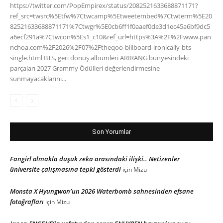
https://twitter.com/PopEmpirex/status/2082521633688871171?
ref_src=twsrc%5Etfw%7Ctwcamp%5Etweetembed%7Ctwterm%5E20
82521633688871171%7Ctwgr%5E0cb6ff1f0aaef0de3d1ec45a6bf9dc5
a6ecf291a%7Ctwcon%5Es1_c10&ref_url=https%3A%2F%2Fwww.pan
nchoa.com%2F2026%2F07%2Ftheqoo-billboard-ironically-bts-
single.html BTS, geri dönüş albümleri ARIRANG bünyesindeki
parçaları 2027 Grammy Ödülleri değerlendirmesine
sunmayacaklarını...
Son Yorumlar
Fangirl olmakla düşük zeka arasındaki ilişki.. Netizenler
üniversite çalışmasına tepki gösterdi
için
Mizu
Monsta X Hyungwon’un 2026 Waterbomb sahnesinden efsane
fotoğrafları
için
Mizu