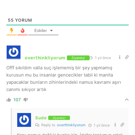
55
YORUM
Eskiler
overthinkliyorum
1 yıl önce
Ziyaretçi
Offf sıkıldım valla suç işlememiş bir şey yapmamış
kurusun mu bu insanlar gencecikler tabii ki manita
yapacaklar bunların zihinlerindeki namus kavramı aşırı
canımı sıkıyor artık
107
Sude
Ziyaretçi
Reply to
overthinkliyorum
1 yıl önce
Konu namus değil ki bunlar için. İdoller toplumun ortak