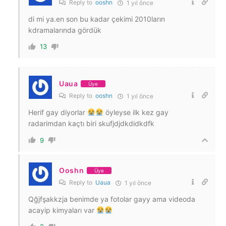
Reply to
ooshn
1 yıl önce
di mi ya.en son bu kadar çekimi 2010ların
kdramalarında gördük
13
Uaua
Üye
Reply to
ooshn
1 yıl önce
Herif gay diyorlar
öyleyse ilk kez gay
radarimdan kaçtı biri skufjdjdkdidkdfk
9
Ooshn
Üye
Reply to
Uaua
1 yıl önce
Qğjfşakkzja benimde ya fotolar gayy ama videoda
acayip kimyaları var