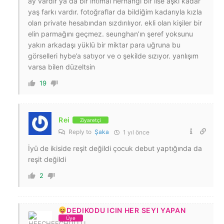
ay vardır ya da bir ihtimal herhangi bir lise aşkı kadar
yaş farkı vardır. fotoğraflar da bildiğim kadarıyla kızla
olan private hesabından sızdırılıyor. ekli olan kişiler bir
elin parmağını geçmez. seunghan’ın şeref yoksunu
yakın arkadaşı yüklü bir miktar para uğruna bu
görselleri hybe’a satıyor ve o şekilde sızıyor. yanlışım
varsa bilen düzeltsin
19
Rei
Ziyaretçi
Reply to
Şaka
1 yıl önce
İyü de ikiside reşit değildi çocuk debut yaptığında da
reşit değildi
2
DEDIKODU ICIN HER SEYI YAPAN
Üye