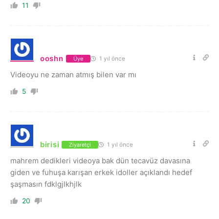
11
ooshn
1 yıl önce
Üye
Videoyu ne zaman atmış bilen var mı
5
birisi
1 yıl önce
Ziyaretçi
mahrem dedikleri videoya bak dün tecavüz davasına
giden ve fuhuşa karışan erkek idoller açıklandı hedef
şaşmasın fdklgjlkhjlk
20