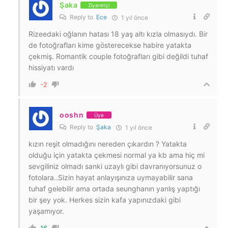
Şaka
Ziyaretçi
Reply to
Ece
1 yıl önce
Rizeedaki oğlanın hatası 18 yaş altı kızla olmasıydı. Bir
de fotoğrafları kime gösterecekse habire yatakta
çekmiş. Romantik couple fotoğrafları gibi değildi tuhaf
hissiyatı vardı
-2
ooshn
Üye
Reply to
Şaka
1 yıl önce
kızın reşit olmadığını nereden çıkardın ? Yatakta
olduğu için yatakta çekmesi normal ya kb ama hiç mi
sevgiliniz olmadı sanki uzaylı gibi davranıyorsunuz o
fotolara..Sizin hayat anlayışınıza uymayabilir sana
tuhaf gelebilir ama ortada seunghanın yanlış yaptığı
bir şey yok. Herkes sizin kafa yapınızdaki gibi
yaşamıyor.
16