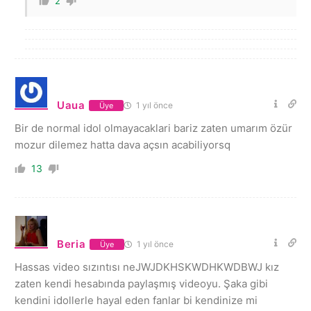
2
Uaua
1 yıl önce
Üye
Bir de normal idol olmayacaklari bariz zaten umarım özür
mozur dilemez hatta dava açsın acabiliyorsq
13
Beria
1 yıl önce
Üye
Hassas video sızıntısı neJWJDKHSKWDHKWDBWJ kız
zaten kendi hesabında paylaşmış videoyu. Şaka gibi
kendini idollerle hayal eden fanlar bi kendinize mi