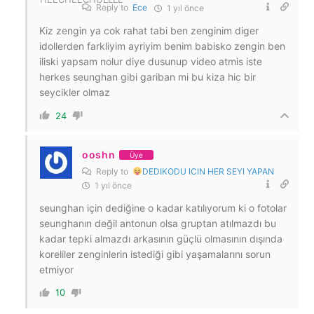
Reply to
Ece
1 yıl önce
Kiz zengin ya cok rahat tabi ben zenginim diger
idollerden farkliyim ayriyim benim babisko zengin ben
iliski yapsam nolur diye dusunup video atmis iste
herkes seunghan gibi gariban mi bu kiza hic bir
seycikler olmaz
24
ooshn
Üye
Reply to
DEDIKODU ICIN HER SEYI YAPAN
1 yıl önce
seunghan için dediğine o kadar katılıyorum ki o fotolar
seunghanın değil antonun olsa gruptan atılmazdı bu
kadar tepki almazdı arkasının güçlü olmasının dışında
koreliler zenginlerin istediği gibi yaşamalarını sorun
etmiyor
10