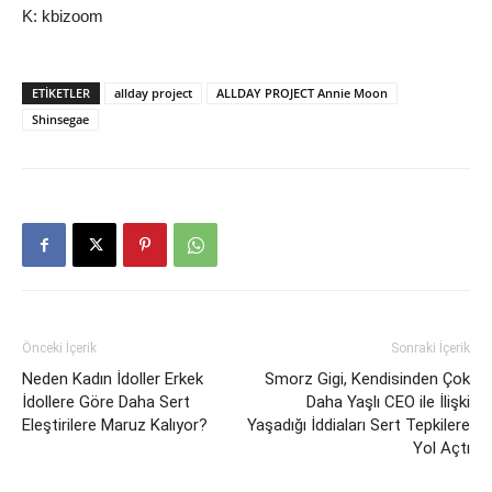
K: kbizoom
ETIKETLER
allday project
ALLDAY PROJECT Annie Moon
Shinsegae
Önceki İçerik
Sonraki İçerik
Neden Kadın İdoller Erkek
Smorz Gigi, Kendisinden Çok
İdollere Göre Daha Sert
Daha Yaşlı CEO ile İlişki
Eleştirilere Maruz Kalıyor?
Yaşadığı İddiaları Sert Tepkilere
Yol Açtı