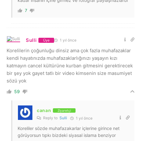
kadar insanın içine girmez ve fotoğraf paylaşmazlardı
7
Sulli
1 yıl önce
Üye
Korelilerin çoğunluğu dinsiz ama çok fazla muhafazaklar
kendi hayatınızda muhafazaklarlığınızı yaşayın kızı
katmayın cancel kültürüne kurban gitmesini gerektirecek
bir şey yok gayet tatlı bir video kimsenin size masumiyet
sözü yok
59
canan
Ziyaretçi
Reply to
Sulli
1 yıl önce
Koreliler sözde muhafazakarlar içlerine girince net
görüyorsun tıpkı bizdeki siyasal islama benziyor