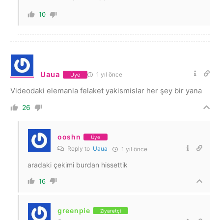
10
Uaua
1 yıl önce
Üye
Videodaki elemanla felaket yakismislar her şey bir yana
26
ooshn
Üye
Reply to
Uaua
1 yıl önce
aradaki çekimi burdan hissettik
16
greenpie
Ziyaretçi