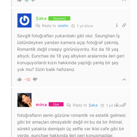
Şaka
Ziyaretçi
Reply to
ooshn
1 yıl önce
Sevgili fotoğrafları yukarıdaki gibi olur. Seunghan İş
üstündeyken yandan kamera açıp fotoğraf çekmiş.
Romantik değil creepy görünüyordu. Kız da 18 yaş
altıydı. Eunchae de 18 yaş altıyken aralarında ileri geri
konuşuyorlardı kızın hakkında yaptığı yanlış bir şey
yok mu? Sizin balık hafızanız
-10
mina
Üye
Reply to
Şaka
1 yıl önce
fotoğrafların senin gözüne romantik ve estetik gelmesi
gibi bir amaçları olmayabilir değil mi bu da bir ihtimal.
sürekli yatakta demişsin üç selfie var ikisi cafe gibi bir
yerde. eunchae hakkında ileri geri konuşmadılar.