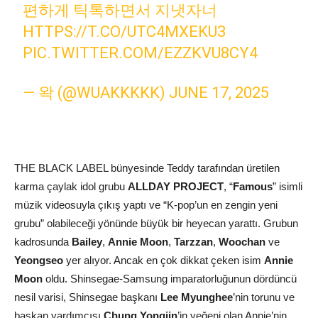
편하게 틱톡하면서 지냇자너
HTTPS://T.CO/UTC4MXEKU3
PIC.TWITTER.COM/EZZKVU8CY4
— 왁 (@WUAKKKKK)
JUNE 17, 2025
THE BLACK LABEL bünyesinde Teddy tarafından üretilen
karma çaylak idol grubu
ALLDAY PROJECT
, “
Famous
” isimli
müzik videosuyla çıkış yaptı ve “K-pop’un en zengin yeni
grubu” olabileceği yönünde büyük bir heyecan yarattı. Grubun
kadrosunda
Bailey
,
Annie Moon
,
Tarzzan
,
Woochan
ve
Yeongseo
yer alıyor. Ancak en çok dikkat çeken isim
Annie
Moon
oldu. Shinsegae-Samsung imparatorluğunun dördüncü
nesil varisi, Shinsegae başkanı
Lee Myunghee
’nin torunu ve
başkan yardımcısı
Chung Yongjin
’in yeğeni olan Annie’nin