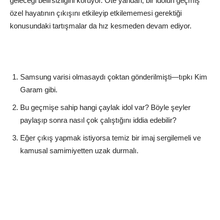
geleceği belirsizliğini koruyor. Öte yandan, bir idolün geçmiş
özel hayatının çıkışını etkileyip etkilememesi gerektiği
konusundaki tartışmalar da hız kesmeden devam ediyor.
Samsung varisi olmasaydı çoktan gönderilmişti—tıpkı Kim
Garam gibi.
Bu geçmişe sahip hangi çaylak idol var? Böyle şeyler
paylaşıp sonra nasıl çok çalıştığını iddia edebilir?
Eğer çıkış yapmak istiyorsa temiz bir imaj sergilemeli ve
kamusal samimiyetten uzak durmalı.