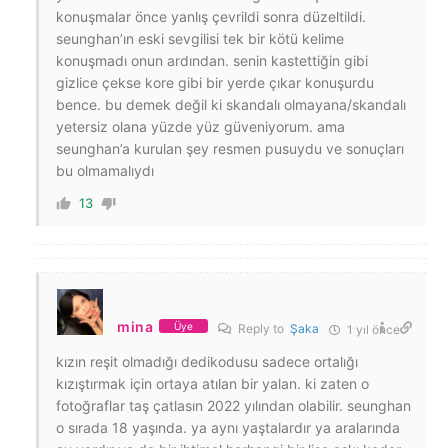
konuşmalar önce yanlış çevrildi sonra düzeltildi.
seunghan’ın eski sevgilisi tek bir kötü kelime
konuşmadı onun ardından. senin kastettiğin gibi
gizlice çekse kore gibi bir yerde çıkar konuşurdu
bence. bu demek değil ki skandalı olmayana/skandalı
yetersiz olana yüzde yüz güveniyorum. ama
seunghan’a kurulan şey resmen pusuydu ve sonuçları
bu olmamalıydı
13
mina
Üye
Reply to
Şaka
1 yıl önce
kızın reşit olmadığı dedikodusu sadece ortalığı
kızıştırmak için ortaya atılan bir yalan. ki zaten o
fotoğraflar taş çatlasın 2022 yılından olabilir. seunghan
o sırada 18 yaşında. ya aynı yaştalardır ya aralarında