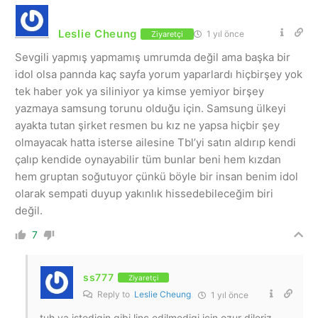
Leslie Cheung
1 yıl önce
Ziyaretçi
Sevgili yapmış yapmamış umrumda değil ama başka bir
idol olsa pannda kaç sayfa yorum yaparlardı hiçbirşey yok
tek haber yok ya siliniyor ya kimse yemiyor birşey
yazmaya samsung torunu olduğu için. Samsung ülkeyi
ayakta tutan şirket resmen bu kız ne yapsa hiçbir şey
olmayacak hatta isterse ailesine Tbl’yi satın aldırıp kendi
çalıp kendide oynayabilir tüm bunlar beni hem kızdan
hem gruptan soğutuyor çünkü böyle bir insan benim idol
olarak sempati duyup yakınlık hissedebileceğim biri
değil.
7
ss777
Ziyaretçi
Reply to
Leslie Cheung
1 yıl önce
tuh ya istedigin gibi linc edilmedigi icin ozur dileriz