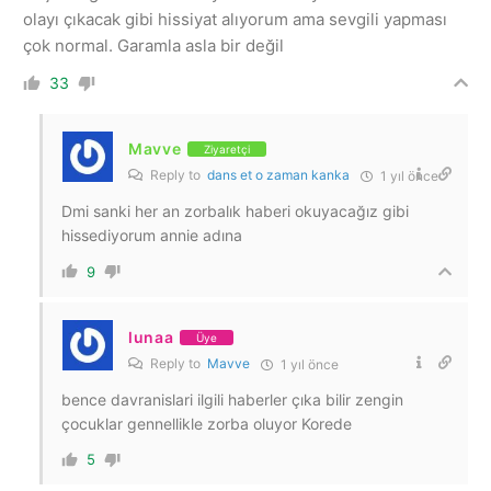
olayı çıkacak gibi hissiyat alıyorum ama sevgili yapması
çok normal. Garamla asla bir değil
33
Mavve
Ziyaretçi
Reply to
dans et o zaman kanka
1 yıl önce
Dmi sanki her an zorbalık haberi okuyacağız gibi
hissediyorum annie adına
9
lunaa
Üye
Reply to
Mavve
1 yıl önce
bence davranislari ilgili haberler çıka bilir zengin
çocuklar gennellikle zorba oluyor Korede
5