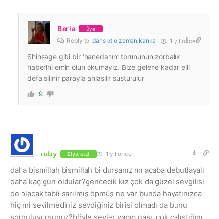
Beria
Üye
Reply to
dans et o zaman kanka
1 yıl önce
Shinsage gibi bir ‘hanedanın’ torununun zorbalık
haberini emin olun okumayız. Bize gelene kadar elli
defa silinir parayla anlaşılır susturulur
9
ruby
1 yıl önce
Ziyaretçi
daha bismillah bismillah bi dursanız mı acaba debutlayalı
daha kaç gün oldular?gencecik kız çok da güzel sevgilisi
de olacak tabii sarılmış öpmüş ne var bunda hayatınızda
hiç mi sevilmediniz sevdiğiniz birisi olmadı da bunu
sorguluyorsunuz?böyle şeyler yapıp nasıl çok çalıştığını