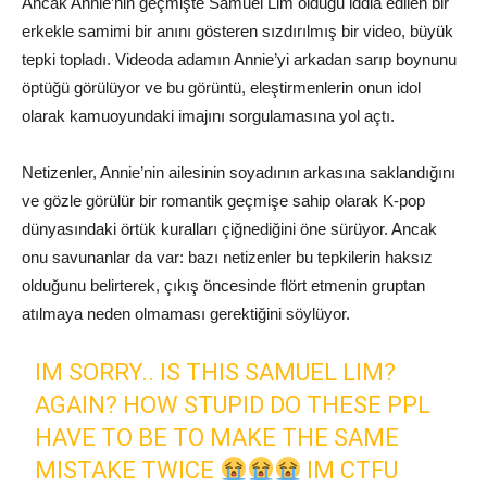
Ancak Annie’nin geçmişte Samuel Lim olduğu iddia edilen bir
erkekle samimi bir anını gösteren sızdırılmış bir video, büyük
tepki topladı. Videoda adamın Annie’yi arkadan sarıp boynunu
öptüğü görülüyor ve bu görüntü, eleştirmenlerin onun idol
olarak kamuoyundaki imajını sorgulamasına yol açtı.
Netizenler, Annie’nin ailesinin soyadının arkasına saklandığını
ve gözle görülür bir romantik geçmişe sahip olarak K-pop
dünyasındaki örtük kuralları çiğnediğini öne sürüyor. Ancak
onu savunanlar da var: bazı netizenler bu tepkilerin haksız
olduğunu belirterek, çıkış öncesinde flört etmenin gruptan
atılmaya neden olmaması gerektiğini söylüyor.
IM SORRY.. IS THIS SAMUEL LIM?
AGAIN? HOW STUPID DO THESE PPL
HAVE TO BE TO MAKE THE SAME
MISTAKE TWICE
IM CTFU