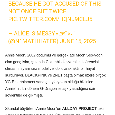
BECAUSE HE GOT ACCUSED OF THIS
NOT ONCE BUT TWICE
PIC.TWITTER.COM/HQNJ9ICLJ5
— ALICE IS MESSY⋆౨ৎ˚⟡˖ ࣪
(@N1MATHHATER)
JUNE 15, 2025
Annie Moon, 2002 doğumlu ve gerçek adı Moon Seo-yoon
olan genç isim, şu anda Columbia Üniversitesi öğrencisi
olmasının yanı sıra model ve idol olarak aktif bir hayat
sürdürüyor. BLACKPINK ve 2NE1 başta olmak üzere birçok
YG Entertainment sanatçısıyla yakın olduğu bildirilen
Annie’nin, bir dönem G-Dragon ile aşk yaşadığına dair
söylentiler de çıkmıştı.
Skandal büyürken Annie Moon’un
ALLDAY PROJECT
‘teki