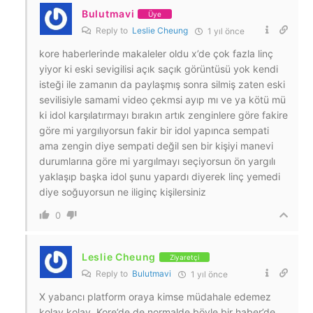
Bulutmavi
Üye
Reply to
Leslie Cheung
1 yıl önce
kore haberlerinde makaleler oldu x’de çok fazla linç
yiyor ki eski sevigilisi açık saçık görüntüsü yok kendi
isteği ile zamanın da paylaşmış sonra silmiş zaten eski
sevilisiyle samami video çekmsi ayıp mı ve ya kötü mü
ki idol karşılatırmayı bırakın artık zenginlere göre fakire
göre mi yargılıyorsun fakir bir idol yapınca sempati
ama zengin diye sempati değil sen bir kişiyi manevi
durumlarına göre mi yargılmayı seçiyorsun ön yargılı
yaklaşıp başka idol şunu yapardı diyerek linç yemedi
diye soğuyorsun ne iliginç kişilersiniz
0
Leslie Cheung
Ziyaretçi
Reply to
Bulutmavi
1 yıl önce
X yabancı platform oraya kimse müdahale edemez
kolay kolay. Kore’de de normalde böyle bir haber’de