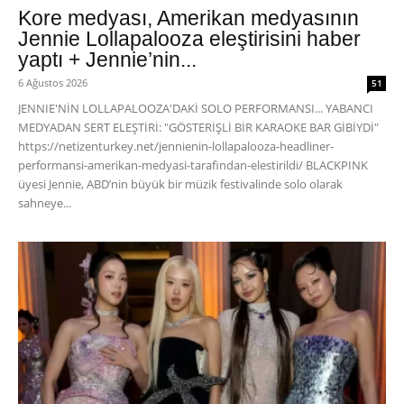
Kore medyası, Amerikan medyasının
Jennie Lollapalooza eleştirisini haber
yaptı + Jennie’nin...
6 Ağustos 2026
51
JENNIE'NİN LOLLAPALOOZA'DAKİ SOLO PERFORMANSI... YABANCI
MEDYADAN SERT ELEŞTİRİ: "GÖSTERİŞLİ BİR KARAOKE BAR GİBİYDİ"
https://netizenturkey.net/jennienin-lollapalooza-headliner-
performansi-amerikan-medyasi-tarafindan-elestirildi/ BLACKPINK
üyesi Jennie, ABD’nin büyük bir müzik festivalinde solo olarak
sahneye...