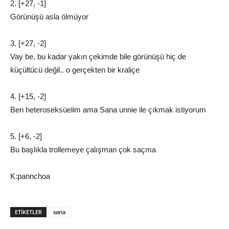
2. [+27, -1]
Görünüşü asla ölmüyor
3. [+27, -2]
Vay be, bu kadar yakın çekimde bile görünüşü hiç de
küçültücü değil.. o gerçekten bir kraliçe
4. [+15, -2]
Ben heteroseksüelim ama Sana unnie ile çıkmak istiyorum
5. [+6, -2]
Bu başlıkla trollemeye çalışman çok saçma
K:pannchoa
ETIKETLER
sana