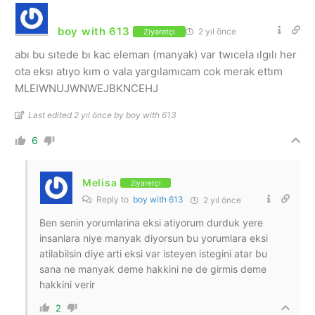
boy with 613
2 yıl önce
Ziyaretçi
abı bu sıtede bı kac eleman (manyak) var twıcela ılgılı her
ota eksı atıyo kım o vala yargılamıcam cok merak ettım
MLEIWNUJWNWEJBKNCEHJ
Last edited 2 yıl önce by boy with 613
6
Melisa
Ziyaretçi
Reply to
boy with 613
2 yıl önce
Ben senin yorumlarina eksi atiyorum durduk yere
insanlara niye manyak diyorsun bu yorumlara eksi
atilabilsin diye arti eksi var isteyen istegini atar bu
sana ne manyak deme hakkini ne de girmis deme
hakkini verir
2