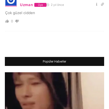
Uzman
2 yıl önce
Üye
Çok güzel cidden
0
Popüler Haberler