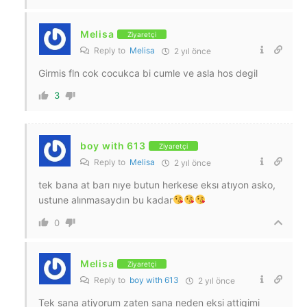
Melisa
Ziyaretçi
Reply to
Melisa
2 yıl önce
Girmis fln cok cocukca bi cumle ve asla hos degil
3
boy with 613
Ziyaretçi
Reply to
Melisa
2 yıl önce
tek bana at barı nıye butun herkese eksı atıyon asko,
ustune alınmasaydın bu kadar
0
Melisa
Ziyaretçi
Reply to
boy with 613
2 yıl önce
Tek sana atiyorum zaten sana neden eksi attigimi