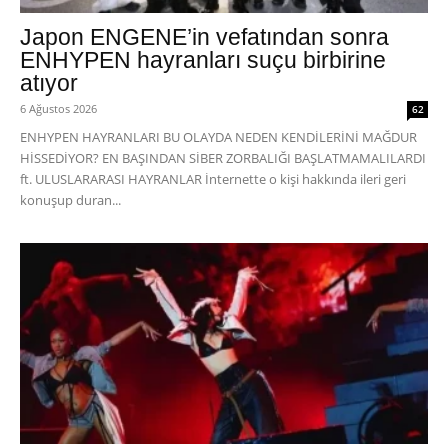
Japon ENGENE’in vefatından sonra
ENHYPEN hayranları suçu birbirine
atıyor
6 Ağustos 2026
62
ENHYPEN HAYRANLARI BU OLAYDA NEDEN KENDİLERİNİ MAĞDUR
HİSSEDİYOR? EN BAŞINDAN SİBER ZORBALIĞI BAŞLATMAMALILARDI
ft. ULUSLARARASI HAYRANLAR İnternette o kişi hakkında ileri geri
konuşup duran...