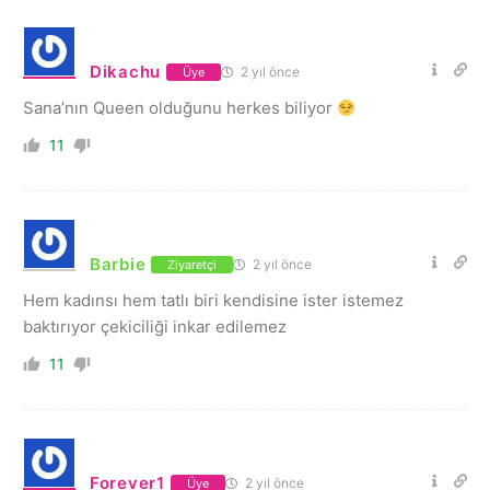
Dikachu
2 yıl önce
Üye
Sana’nın Queen olduğunu herkes biliyor
11
Barbie
2 yıl önce
Ziyaretçi
Hem kadınsı hem tatlı biri kendisine ister istemez
baktırıyor çekiciliği inkar edilemez
11
Forever1
2 yıl önce
Üye