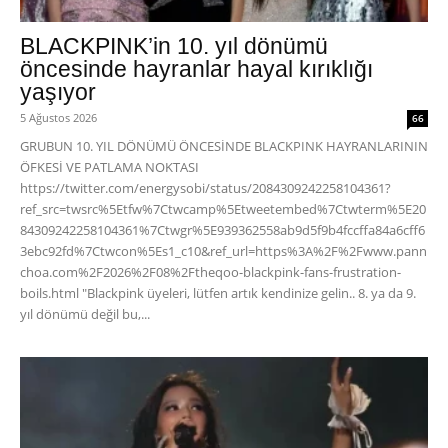
BLACKPINK’in 10. yıl dönümü
öncesinde hayranlar hayal kırıklığı
yaşıyor
5 Ağustos 2026
66
GRUBUN 10. YIL DÖNÜMÜ ÖNCESİNDE BLACKPINK HAYRANLARININ
ÖFKESİ VE PATLAMA NOKTASI
https://twitter.com/energysobi/status/2084309242258104361?
ref_src=twsrc%5Etfw%7Ctwcamp%5Etweetembed%7Ctwterm%5E20
84309242258104361%7Ctwgr%5E939362558ab9d5f9b4fccffa84a6cff6
3ebc92fd%7Ctwcon%5Es1_c10&ref_url=https%3A%2F%2Fwww.pann
choa.com%2F2026%2F08%2Ftheqoo-blackpink-fans-frustration-
boils.html "Blackpink üyeleri, lütfen artık kendinize gelin.. 8. ya da 9.
yıl dönümü değil bu,...