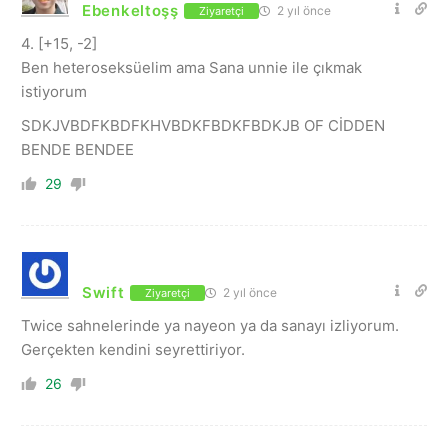
Ebenkeltoşş
2 yıl önce
Ziyaretçi
4. [+15, -2]
Ben heteroseksüelim ama Sana unnie ile çıkmak
istiyorum
SDKJVBDFKBDFKHVBDKFBDKFBDKJB OF CİDDEN
BENDE BENDEE
29
Swift
2 yıl önce
Ziyaretçi
Twice sahnelerinde ya nayeon ya da sanayı izliyorum.
Gerçekten kendini seyrettiriyor.
26