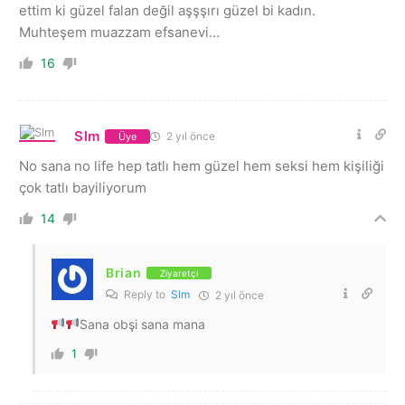
ettim ki güzel falan değil aşşşırı güzel bi kadın.
Muhteşem muazzam efsanevi…
16
Slm
2 yıl önce
Üye
No sana no life hep tatlı hem güzel hem seksi hem kişiliği
çok tatlı bayiliyorum
14
Brian
Ziyaretçi
Reply to
Slm
2 yıl önce
Sana obşi sana mana
1