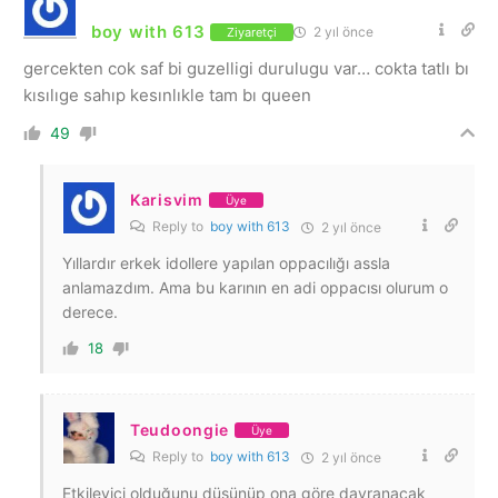
boy with 613
2 yıl önce
Ziyaretçi
gercekten cok saf bi guzelligi durulugu var… cokta tatlı bı
kısılıge sahıp kesınlıkle tam bı queen
49
Karisvim
Üye
Reply to
boy with 613
2 yıl önce
Yıllardır erkek idollere yapılan oppacılığı assla
anlamazdım. Ama bu karının en adi oppacısı olurum o
derece.
18
Teudoongie
Üye
Reply to
boy with 613
2 yıl önce
Etkileyici olduğunu düşünüp ona göre davranacak