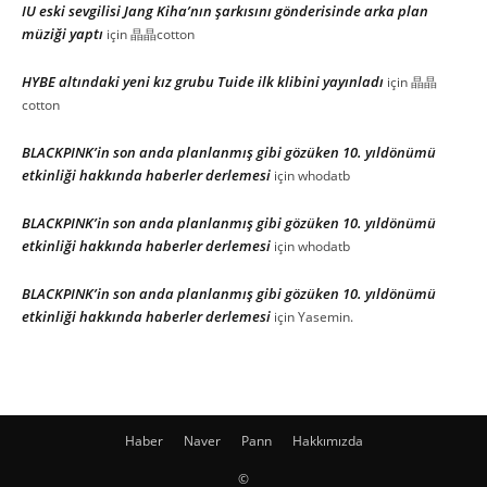
IU eski sevgilisi Jang Kiha’nın şarkısını gönderisinde arka plan
müziği yaptı
için
晶晶cotton
HYBE altındaki yeni kız grubu Tuide ilk klibini yayınladı
için
晶晶
cotton
BLACKPINK’in son anda planlanmış gibi gözüken 10. yıldönümü
etkinliği hakkında haberler derlemesi
için
whodatb
BLACKPINK’in son anda planlanmış gibi gözüken 10. yıldönümü
etkinliği hakkında haberler derlemesi
için
whodatb
BLACKPINK’in son anda planlanmış gibi gözüken 10. yıldönümü
etkinliği hakkında haberler derlemesi
için
Yasemin.
Haber
Naver
Pann
Hakkımızda
©