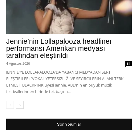
Jennie’nin Lollapalooza headliner
performansı Amerikan medyası
tarafından eleştirildi
4 Ağustos 2026
51
JENNIE'YE LOLLAPALOOZA'DA YABANCI MEDYADAN SERT
ELEŞTİRİLER: "VOKAL YETERSİZLİĞİ VE SEYİRCİLERİN ALANI TERK
ETMESİ" BLACKPINK üyesi Jennie, ABD’nin en büyük müzik
festivallerinden birinde tek başına...
Son Yorumlar