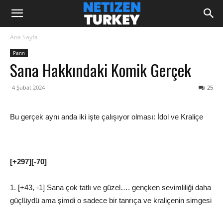
Ana Sayfa
Pann
Sana Hakkındaki Komik Gerçek
4 Şubat 2024
25
Bu gerçek aynı anda iki işte çalışıyor olması: İdol ve Kraliçe
[+297][-70]
1. [+43, -1] Sana çok tatlı ve güzel…. gençken sevimliliği daha
güçlüydü ama şimdi o sadece bir tanrıça ve kraliçenin simgesi