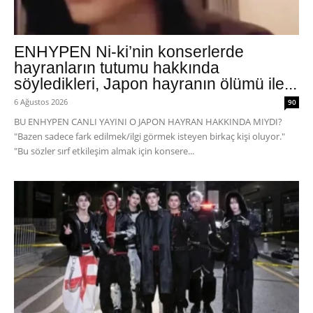
ENHYPEN Ni-ki’nin konserlerde
hayranların tutumu hakkında
söyledikleri, Japon hayranın ölümü ile...
6 Ağustos 2026
90
BU ENHYPEN CANLI YAYINI O JAPON HAYRAN HAKKINDA MIYDI?
"Bazen sadece fark edilmek/ilgi görmek isteyen birkaç kişi oluyor."
"Bu sözler sırf etkileşim almak için konsere...