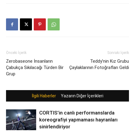
Önceki İçerik
Sonraki İçerik
Zerobaseone İnsanların
Teddy’nin Kız Grubu
Çabukça Sıkılacağı Türden Bir
Çaylaklarının Fotoğrafları Geldi
Grup
İlgili Haberler
Yazarın Diğer İçerikleri
CORTIS’in canlı performanslarda
koreografiyi yapmaması hayranları
sinirlendiriyor