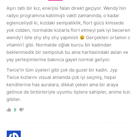
Aşırı tatlı bir kız, enerjisi falan direkt geçiyor. Wendy’nin
radyo programına katılmıştı vakti zamanında, o kadar
eglenceliydi ki, kızdaki sempatiklik, flort gücü kimsede
yok cidden, normalde kizlarla flort etmeyi pek iyi beceren
wendy’i bile shy shy shy yapmisti
Gerçekten ortamın c
vitamin’i gibi. Normalde oğlak burcu bir kadından
beklenmedik bir sempoluk bu ama haritasindaki aslan ve
yay yerleşimlerine bakınca gayet normal geliyor.
Twice’in tüm üyeleri gibi çok da guzel bir kadin. Jyp
Twice kızlarını visual anlamda çok iyi seçmiş, hepsi
kendilerine has auralara, dikkat çeken ama bir araya
gelince de birbirleriyle uyumlu tiplere sahipler, anime kızı
gibiler.
8