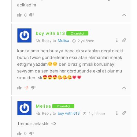
acikladim
0
boy with 613
Ziyaretçi
Reply to
Melisa
2 yıl önce
kanka ama ben buraya bana eksı atanları degıl dırekt
butun twıce gonderılerıne eksı atan elemanları merak
ettıgımı yazdım
ben bıraz gırmıslı konusmayı
sevıyom da sen benı her gordugunde eksi at olur mu
sımdıden tsk
-2
Melisa
Ziyaretçi
Reply to
boy with 613
2 yıl önce
Tmmdir anlastik
<3
0