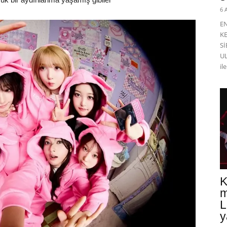
6 
E
K
Sİ
UL
il
K
m
L
y