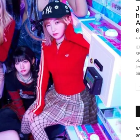
J
h
A
e
4 
J
SE
SE
Je
bi
IU
ar