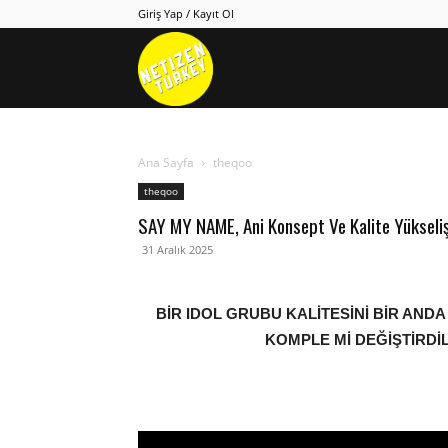
Giriş Yap / Kayıt Ol
Netizen
Turkey
Ana Sayfa
theqoo
theqoo
SAY MY NAME, Ani Konsept Ve Kalite Yükselişi
31 Aralık 2025
BİR IDOL GRUBU KALİTESİNİ BİR ANDA
KOMPLE Mİ DEĞİŞTİRDİ