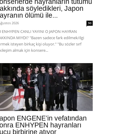
onserlerde hayranların tutumu
akkında söyledikleri, Japon
ayranın ölümü ile...
Ağustos 2026
90
U ENHYPEN CANLI YAYINI O JAPON HAYRAN
KKINDA MIYDI? "Bazen sadece fark edilmek/ilgi
rmek isteyen birkaç kişi oluyor." "Bu sözler sırf
kileşim almak için konsere...
apon ENGENE’in vefatından
onra ENHYPEN hayranları
uçu birbirine atıyor